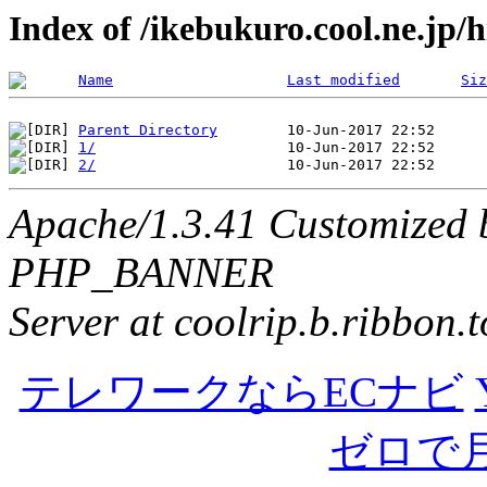
Index of /ikebukuro.cool.ne.jp
Name
Last modified
Siz
Parent Directory
1/
2/
Apache/1.3.41 Customized 
PHP_BANNER
Server at coolrip.b.ribbon.
テレワークならECナビ
ゼロで月