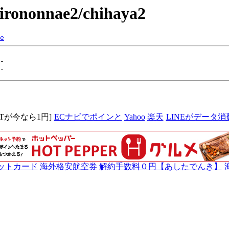
/hirononnae2/chihaya2
e
MITが今なら1円]
ECナビでポインと
Yahoo
楽天
LINEがデータ消
ットカード
海外格安航空券
解約手数料０円【あしたでんき】