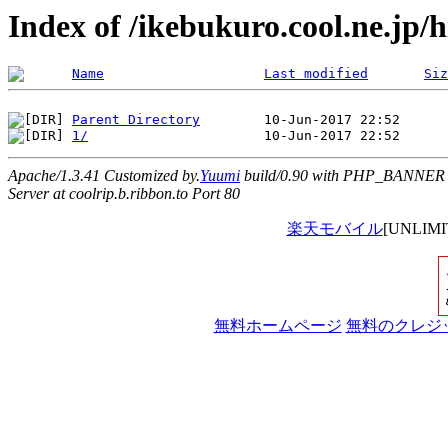
Index of /ikebukuro.cool.ne.jp
Name
Last modified
Siz
Parent Directory
1/
Apache/1.3.41 Customized by.
Yuumi
build/0.90 with PHP_BANNER
Server at coolrip.b.ribbon.to Port 80
楽天モバイル
[UNLI
無料ホームページ
無料のクレジ