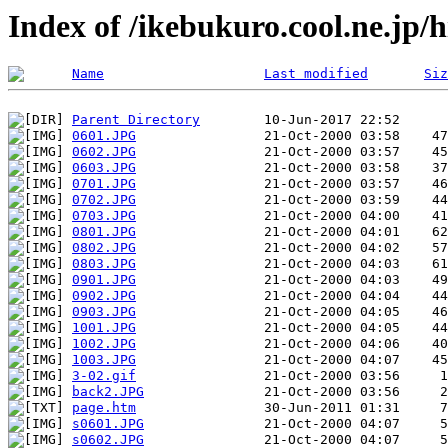
Index of /ikebukuro.cool.ne.jp
Name
Last modified
Siz
Parent Directory
0601.JPG
0602.JPG
0603.JPG
0701.JPG
0702.JPG
0703.JPG
0801.JPG
0802.JPG
0803.JPG
0901.JPG
0902.JPG
0903.JPG
1001.JPG
1002.JPG
1003.JPG
3-02.gif
back2.JPG
page.htm
s0601.JPG
s0602.JPG