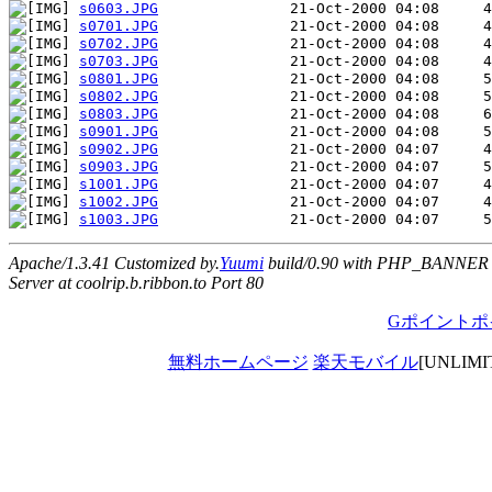
s0603.JPG
s0701.JPG
s0702.JPG
s0703.JPG
s0801.JPG
s0802.JPG
s0803.JPG
s0901.JPG
s0902.JPG
s0903.JPG
s1001.JPG
s1002.JPG
s1003.JPG
Apache/1.3.41 Customized by.
Yuumi
build/0.90 with PHP_BANNER
Server at coolrip.b.ribbon.to Port 80
Gポイントポ
無料ホームページ
楽天モバイル
[UNLIM