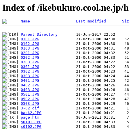
Index of /ikebukuro.cool.ne.jp
Name
Last modified
Siz
Parent Directory
0101.JPG
0102.JPG
0103.JPG
0201.JPG
0202.JPG
0203.JPG
0301.JPG
0302.JPG
0303.JPG
0401.JPG
0402.JPG
0403.JPG
0501.JPG
0502.JPG
0503.JPG
3-02.gif
back2.JPG
page.htm
s0101.JPG
s0102.JPG