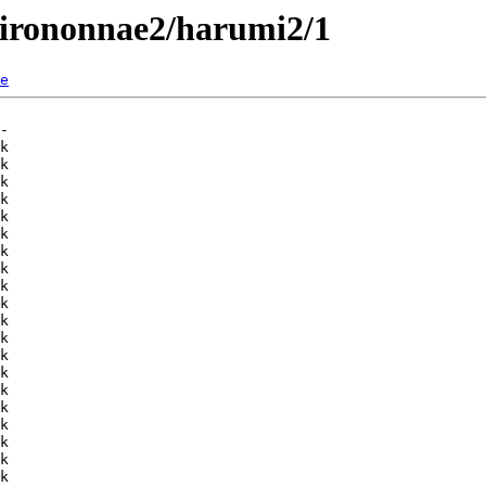
/hirononnae2/harumi2/1
e