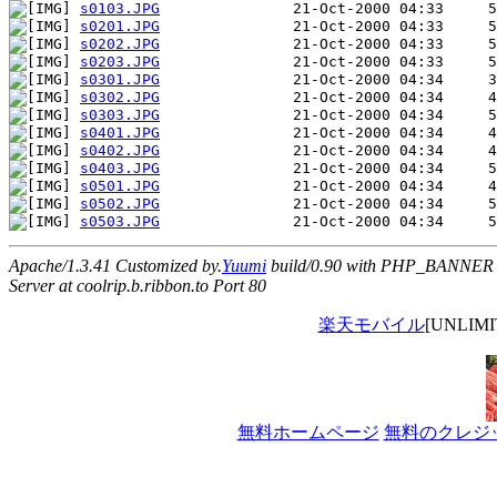
s0103.JPG
s0201.JPG
s0202.JPG
s0203.JPG
s0301.JPG
s0302.JPG
s0303.JPG
s0401.JPG
s0402.JPG
s0403.JPG
s0501.JPG
s0502.JPG
s0503.JPG
Apache/1.3.41 Customized by.
Yuumi
build/0.90 with PHP_BANNER
Server at coolrip.b.ribbon.to Port 80
楽天モバイル
[UNLI
無料ホームページ
無料のクレジ