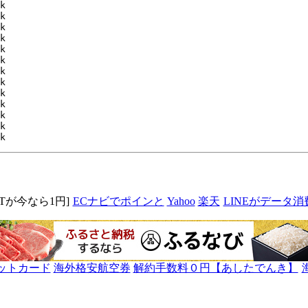
MITが今なら1円]
ECナビでポインと
Yahoo
楽天
LINEがデータ消
ットカード
海外格安航空券
解約手数料０円【あしたでんき】