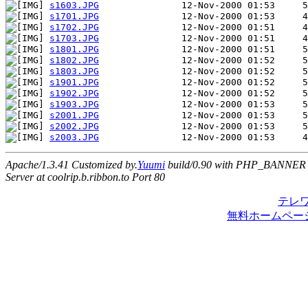
s1603.JPG
s1701.JPG
s1702.JPG
s1703.JPG
s1801.JPG
s1802.JPG
s1803.JPG
s1901.JPG
s1902.JPG
s1903.JPG
s2001.JPG
s2002.JPG
s2003.JPG
Apache/1.3.41 Customized by.
Yuumi
build/0.90 with PHP_BANNER
Server at coolrip.b.ribbon.to Port 80
テレ
無料ホームペー