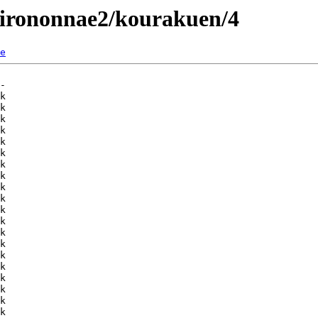
/hirononnae2/kourakuen/4
e