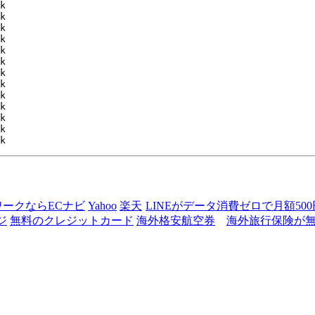
ワークならECナビ
Yahoo
楽天
LINEがデータ消費ゼロで月額50
ジ
無料のクレジットカード
海外格安航空券
海外旅行保険が