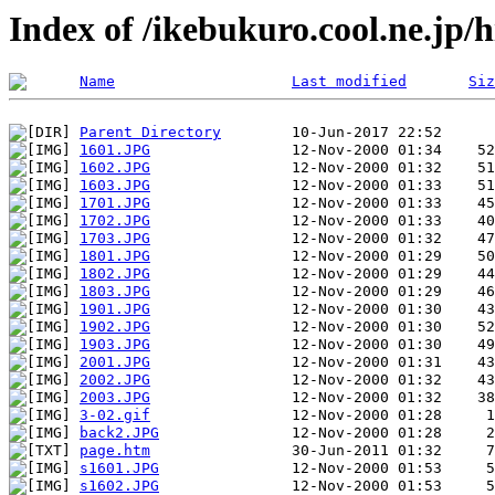
Index of /ikebukuro.cool.ne.jp
Name
Last modified
Siz
Parent Directory
1601.JPG
1602.JPG
1603.JPG
1701.JPG
1702.JPG
1703.JPG
1801.JPG
1802.JPG
1803.JPG
1901.JPG
1902.JPG
1903.JPG
2001.JPG
2002.JPG
2003.JPG
3-02.gif
back2.JPG
page.htm
s1601.JPG
s1602.JPG