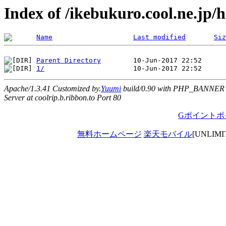
Index of /ikebukuro.cool.ne.jp
Name
Last modified
Siz
Parent Directory
1/
Apache/1.3.41 Customized by.
Yuumi
build/0.90 with PHP_BANNER
Server at coolrip.b.ribbon.to Port 80
Gポイントポ
無料ホームページ
楽天モバイル
[UNLIM