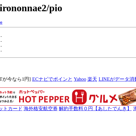
hirononnae2/pio
e
MITが今なら1円]
ECナビでポインと
Yahoo
楽天
LINEがデータ消
ットカード
海外格安航空券
解約手数料０円【あしたでんき】