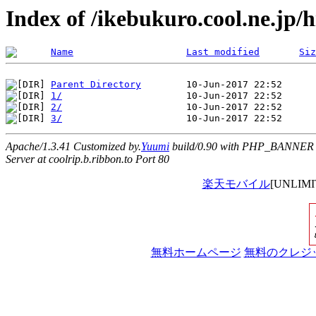
Index of /ikebukuro.cool.ne.jp/
Name
Last modified
Siz
Parent Directory
1/
2/
3/
Apache/1.3.41 Customized by.
Yuumi
build/0.90 with PHP_BANNER
Server at coolrip.b.ribbon.to Port 80
楽天モバイル
[UNLI
無料ホームページ
無料のクレジ