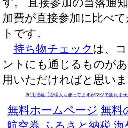
す。 直接参加の当落通
加費が直接参加に比べて
トです。
持ち物チェック
は、コ
ントにも通じるものがあ
用いただければと思いま
PC用眼鏡【管理人も使ってますがマジで疲れませ
無料ホームページ
無料
航空券
ふるさと納税
海