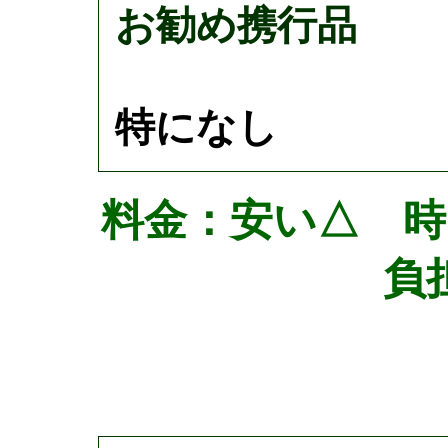
お勧め携行品
特になし
料金：安い△ 
負