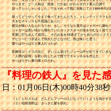
やります」と一人称は「拙者」だがあいかわらずのド素人口調で

語ってらっしゃいました。でもそれって既に失敗してた1900年代の
彼ってどうやって今まで食べてきたんだろう。トレンディドラマも出
大きなチャンスも不思議にあった。

親父が偉い人なんだろうか。もし、そうなら貴方はジャガーに謝れ！
ジャガーは若い頃から憧れていたロックスターの道をやむなく捨てて
実業に打ち込んで成功し、そのお金を40過ぎてから自らのロックスタ
デビューにつぎ込んで現れたひとなのだ。僕は偉いと思う。

喋りはやっぱりど素人だったが。

歌舞伎ロックスの次に、ずいぶん老けたジョー山中が出てきていきな
「人間の証明」を歌い出したんで慌ててチャンネルを代えた。

やっぱりテレ東の懐メロだわ。
『料理の鉄人』を見た
日：01月06日(木)00時40分38秒
（１）ヒロスエは、どんどんフツーの人になっていくような気がする
（２）稲垣吾郎は、さっさと髪を切れ。