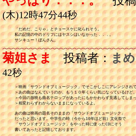
やっぱり．．．。
投稿
(木)12時47分44秒
「だめだ、こりゃ」とチョースケに叱られそう。

私の記憶の中のドリフにはヤスシはいなかった．．．。

菊姐さま
投稿者：
まめ
42秒
＞映画「サウンドオブミュージック」でそこかしこにアレンジされて
＞あの曲はなんていうのか、もう１０年くらい気になっているけど、
＞今回の放映も曲名テロップがあったにもかかわらず見逃してしまっ
＞相変わらずわからないままになっているよ。

あの曲は映画の題名そのままの「サウンドオブミュージック」

だったと思います。中学生の時（今から10年ほど前）文化祭で

「サウンドオブミュージック」をやった時に使ったCDにそう
