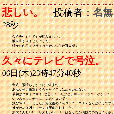
悲しい。
投稿者：
名無
28秒
金八先生を見て心が痛みました。

涙が止まりませんでした。

確かに内容はクサイけど金八先生が可哀想で・・・。
久々にテレビで号泣。
06日(木)23時47分40秒
金八、素晴らしかったですよね。

あんな強い衝撃をくらったドラマはめったにない。

最初はクサイクサイ…と思っていたけど、兼末マジックにかかって

いつのまにか夢中に。見逃せないです。

飛び降りようとした、好太役の子もジャニーズＪｒなんだそうですね
彼がわめき叫ぶシーンは圧倒されました。

兼末くんといい、好太といい、Ｊｒはなかなか演技力のある子が多い