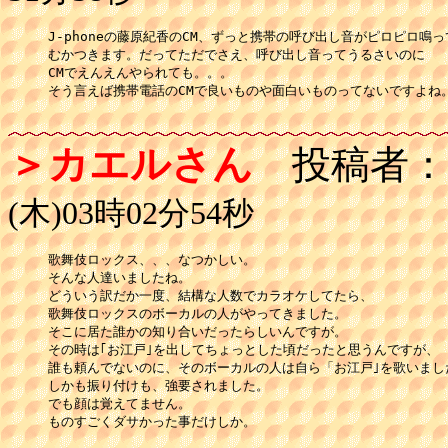
J-phoneの藤原紀香のCM、ずっと携帯の呼び出し音がピロピロ鳴っ
むかつきます。だってただでさえ、呼び出し音ってうるさいのに

CMでえんえんやられても。。。

そう言えば携帯電話のCMで良いものや面白いものってないですよね。
＞カエルさん
投稿者：
(木)03時02分54秒
歌舞伎ロックス、、、なつかしい。

そんな人達いましたね。

どういう訳だか一度、結構な人数でカラオケしてたら、

歌舞伎ロックスのボーカルの人がやってきました。

そこに居た誰かの知り合いだったらしいんですが。

その時は｢お江戸｣を出してちょっとした頃だったと思うんですが、

誰も頼んでないのに、そのボーカルの人は自ら「お江戸｣を歌いました
しかも振り付けも、強要されました。

でも顔は覚えてません。

ものすごくダサかった事だけしか。
