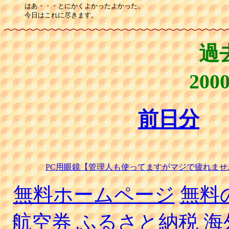
はあ・・・とにかくよかったよかった。

今日はこれに尽きます。
過
20
前日分
PC用眼鏡【管理人も使ってますがマジで疲れませ
無料ホームページ
無料
航空券
ふるさと納税
海