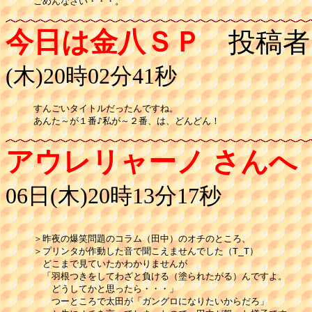
ごめんなさい・・・。
今日は金八ＳＰ
投稿者
(木)20時02分41秒
すんごいタイトルだったんですね。

あんた～が１番♪私が～２番、は、どんどん！
アウレリャーノ さんへ
06日(木)20時13分17秒
＞昨夜の爆笑問題のコラム（田中）のオチのところ、

＞プリンタが作動した音で聞こえませんでした（T_T）

　どこまで見ていたかわかりませんが　

　「羽根つきをしてわざと負ける（塗られたがる）んですよ。

　　どうしてかと思ったら・・・」

　　つーところで太田が「ガングロになりたいからだろ」
