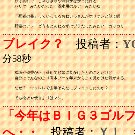
顔はあれで　じゃなきゃや気付かなかったけど

ハリヤーみたいだった　濁水用のルアーみたいな

「死者の書」っていってるおねいっさんがホリケンと似て蝶

野猿のアレ　どうもとんねるずはヅラだったみたい　ガッカリ
ブレイク？
投稿者：
Y
分58秒
松坂や優香が正月番組で頻繁に見かけたとのことだけど、

自分はそんなのより高木ブーを年末からよく見かけた気がする。

なぜ？　ウクレレで去年そんなにブレイクしたのか？　

でも松坂や優香よりはマシ。
「今年はＢＩＧ３ゴル
へ・・
投稿者：
Ｙ！
投