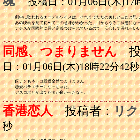
魂
投稿日：01月06日(木)17時
劇中に歌われるエーデルワイスは、それまでただの美しい曲だと思っ
あの映画を見て初めて曲の意味がわかった、目からうろこ状態になっ
ナチスが国際的に悪と定義つけられているので、安心して浸れるいい
同感、つまりません
投
日：01月06日(木)18時22分42秒
僕チンも本トコ最近全然つまりません！

恋愛バラエチーになっちゃた。

デスロボとか出てた頃が良かったな～。
香港恋人
投稿者：
リク
秒