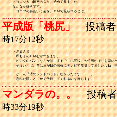
トヨエツ＆山崎努のＣＭ、始めて見ました。

なかなか好きです。

トヨエツのああいう姿を、ＣＭで見られるとは。
平成版「桃尻」
投稿者
時17分12秒
＞さるさま

　私もそのＣＭむかつきます。

　ピンクのパンツなんかは、まるで「桃尻娘」の竹田かほりを思い出
　そういえば、昔は三が日の深夜にテレビで放映してましたよね「桃
　がーん『渚のシンドバッド』なかったです・・・。

　忘れた頃にどこかで放映してくれるのを待ちます。
マンダラの。。
投稿者
時33分19秒