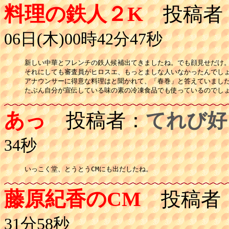
料理の鉄人２K
投稿者
06日(木)00時42分47秒
新しい中華とフレンチの鉄人候補出てきましたね。でも顔見せだけ。
それにしても審査員がヒロスエ、もっとましな人いなかったんでしょ
アナウンサーに得意な料理はと聞かれて、「春巻」と答えていました
たぶん自分が宣伝している味の素の冷凍食品でも使っているのでし
あっ
投稿者：
てれび好
34秒
いっこく堂、とうとうCMにも出だしたね。　
藤原紀香のCM
投稿者
31分58秒