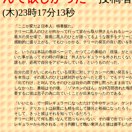
(木)23時17分13秒
「ここが変だよ日本人」特番観た。

テリーに黒人のひとが向かって行って皆から取り押さえられるシーン
最大の見せ場で、最後に黒人のひとが謝ってるような握手をテリーに
感動的に盛り上がる。でもひっかかる。テリーの発言の良い悪いを別
と、いうのは本誌の巻頭ページで、かつてこの番組の「現場」がとり
いた事があってその時の印象は「外人がレギュラーを外されたくない
誰もが、必死で自分をアピールしている」というものだった。

自分の息子がいじめられている現実に対しデリカシーの無い発言をし
を本当は、その黒人のひとは絶対許せなかったと思う。でもテリーが
「出て行け」と叫んでもそのひとは自分の席で押し黙ったまま出てい
しなかった。番組はその後、「ゾマホンのほん」が20万部売れた報告
要するに彼は息子の為に出ていくことが出来なかったのである。

「いいとも」で一回レギュラーになっただけで今やサンコン、ケント
バード、デリカットは副業にも精を出して随分と裕福になったろう。
そして、きっと彼はそれを知っているだろう。

テリーに対して何も悪いなんて思っちゃいない、その場で出ていった
レギュラーから外される、そう判断して醜い東洋人と彼は握手したの