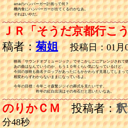
anaのハンバーガー計画って何？

機内食にハンバーガーが出てくるのかなあ。

それはいやだ。
ＪＲ「そうだ京都行こ
稿者：
菊姐
投稿日：01月06
映画「サウンドオブミュージック」でそこかしこにアレンジされて使
あの曲はなんていうのか、もう１０年くらい気になっているけど、

今回の放映も曲名テロップがあったにもかかわらず見逃してしまって
相変わらずわからないままになっているよ。

今年の目標：今年こそ森繁ジジイの葬式を見たいです。

のりかＣＭ
投稿者：
釈
分48秒