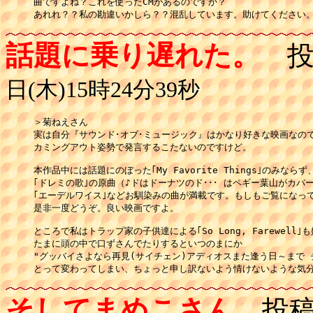
曲ですよね？これを使ったCMがあるのですか？

あれれ？？私の勘違いかしら？？混乱しています。助けてください
話題に乗り遅れた。
投
日(木)15時24分39秒
＞菊ねえさん

実は自分『サウンド･オブ･ミュージック』はかなり好きな映画なので
カミングアウト姿勢で発言するこたないのですけど。

本作品中には話題にのぼった｢My Favorite Things｣のみならず、
｢ドレミの歌｣の原曲（♪ドはドーナツのド･･･ はペギー葉山がカバー
｢エーデルワイス｣などお馴染みの曲が満載です。もしもご覧になって
是非一度どうぞ。良い映画ですよ。

ところで私はトラップ家の子供達による｢So Long, Farewell｣
たまに頭の中で口ずさんでたりするといつのまにか

"グッバイさよなら再見(サイチェン)アディオスまた逢う日～まで 
とって変わってしまい、ちょっと申し訳ないよう情けないような気
そしてまめこさん
投稿