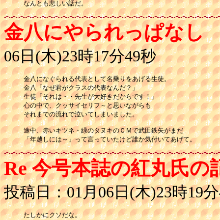
なんとも悲しい話だ。
金八にやられっぱなし
06日(木)23時17分49秒
金八になぐられる代表として名乗りをあげる生徒。

金八「なぜ君がクラスの代表なんだ？」

生徒「それは・・先生が大好きだからです！」

心の中で、クッサイセリフ～と思いながらも

それまでの流れで泣いてしまいました。

途中、赤いキツネ・緑のタヌキのＣＭで武田鉄矢がまだ

「年越しには～」って言っていたけど誰か気付いてあげて。
Re 今号本誌の紅丸氏の
投稿日：01月06日(木)23時19分
たしかにクソだな。