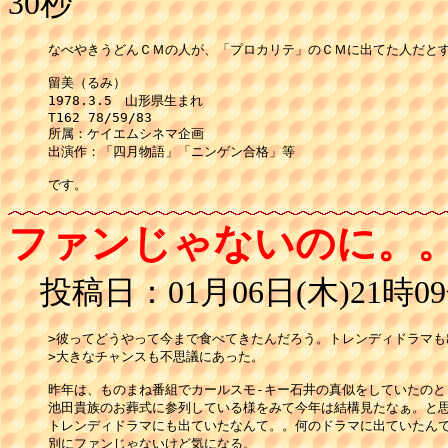
30秒
なべやきうどんＣＭの人が、「プロカリテ」のＣＭに出てた人だとす
留美（るみ）

1978.3.5　山形県生まれ

T162 78/59/83

所属：ケイエムシネマ企画

出演作：「四月物語」「ニンゲン合格」等

です。
ファンじゃないのに。
投稿日：01月06日(木)21時09
>彼ってどうやって今まで食べてきたんだろう。トレンディドラマも出
>大きなチャンスも不思議にあった。

昨年は、ものまね番組でカールスモ-キー石井の真似をしていたのと

池田貴族のお葬式に参列している様をみて今年は結構見たなぁ。と思
トレンディドラマにも出ていたなんて。。何のドラマに出ていたんで