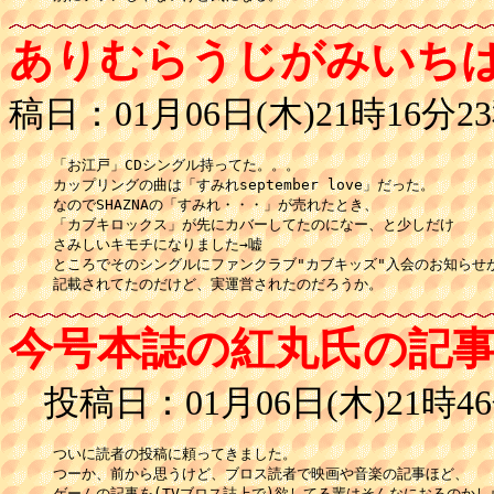
ありむらうじがみいち
稿日：01月06日(木)21時16分2
「お江戸」CDシングル持ってた。。。

カップリングの曲は「すみれseptember love」だった。

なのでSHAZNAの「すみれ・・・」が売れたとき、

「カブキロックス」が先にカバーしてたのになー、と少しだけ

さみしいキモチになりました→嘘

ところでそのシングルにファンクラブ"カブキッズ"入会のお知らせが
記載されてたのだけど、実運営されたのだろうか。
今号本誌の紅丸氏の記事
投稿日：01月06日(木)21時46
ついに読者の投稿に頼ってきました。

つーか、前から思うけど、ブロス読者で映画や音楽の記事ほど、

ゲームの記事を(TVブロス誌上で)欲してる輩はそんなにおるのかしら