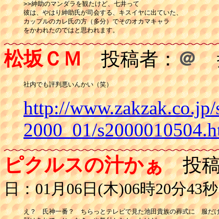
>>紳助のマンダラを観たけど、七井って

彼は、やはり紳助氏が司会する、キスイヤに出ていた、

カップルのカレ氏の方（多分）でそのオカマキャラ

をかわれたのではと思われます。
松坂ＣＭ
投稿者：
＠
投
社内でも評判悪いんかい（笑）
http://www.zakzak.co.jp/
2000_01/s2000010504.h
ピクルスの汁かぁ
投稿
日：01月06日(木)06時20分43秒
え？　氏神一番？　ちらっとテレビで見た池田貴族の葬式に　服だけ