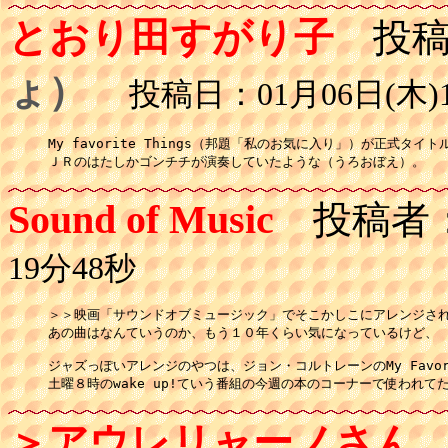
とおり田すがり子
投稿
ょ）
投稿日：01月06日(木)1
My favorite Things（邦題「私のお気に入り」）が正式タイト
ＪＲのはたしかゴンチチが演奏していたような（うろおぼえ）。
Sound of Music
投稿者
19分48秒
＞＞映画「サウンドオブミュージック」でそこかしこにアレンジされ
あの曲はなんていうのか、もう１０年くらい気になっているけど、

ジャズっぽいアレンジのやつは、ジョン・コルトレーンのMy Favorit
土曜８時のwake up!ていう番組の今週の本のコーナーで使われて
＞アウレリャーノさん