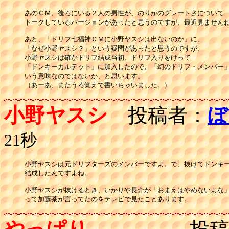
あのＣＭ、後ろにいる２人の男性が、のりかのグレートさについて

トークしているバージョンがあったと思うのですが、最近見ませんね
あと、「ドリフ七福神ＣＭに小野ヤスシは出ないのか」に、

「なぜ小野ヤスシ？」という疑問があったと思うのですが、

小野ヤスシは確かドリフ結成当初、ドリフ入りをけって

「ドンキーカルテット」に加入したので、「幻のドリフ・メンバー」
いう意味なのではないか、と思います。

（あーあ、またうろ覚えで書いちゃいました。）
小野ヤスシ
投稿者：
ぼ
21秒
小野ヤスシは元ドリフターズのメンバーですよ。で、抜けてドンキー
結成したんですよね。

小野ヤスシが抜けるとき、いかりや長介が「おまえはやめないよな」
って加藤茶が言ってたのをテレビで見たことあります。