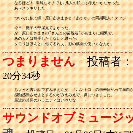
なるほど！ 単純なオチでも､凡人の私には考えつかなかった。

あ～スッキリした！！

ついでに似て蝶：原口あきまさと「あすか」の同期職人：テツジ

今日、徹子の部屋見てよかった。

が、原口あきまさの”さんまの歯脱着”があまりに頻繁で、

あの人とは握手したくないと思った。

タモリはほんとに似てるねぇ。顔の筋肉の使い方なんか。
つまりません
投稿者
20分34秒
ちょっと古い話ですみまえんが、「ホントコ」の未来日記って面白か
感動感動させよとするのがみえみえで、鼻につきました。

最近の某局のバラエティはいやだな・・・
サウンドオブミュージ