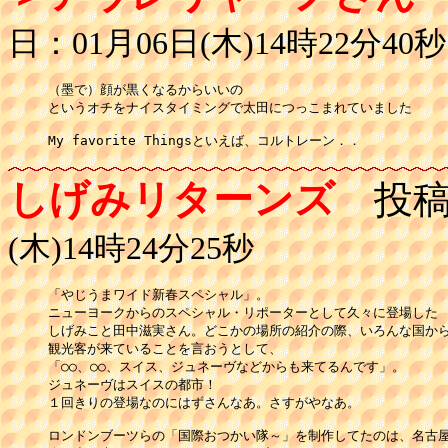
日：01月06日(木)14時22分40秒
（墨で）顔が黒くなるからいいの

というオチをナイスタイミングで太田につっこまれていました

My favorite Thingsといえば、コルトレーン．．
しげみリターンズ
投稿
(木)14時24分25秒
「やじうまワイド新春スペシャル」。

ニューヨークからのスペシャル・リポーターとして久々に登場した

しげみこと田中滋実さん。どこかの場所の紹介の際、いろんな国から
観光客が来ていることを言おうとして、

「○○、○○、スイス、ジュネーヴなどからも来てるんです」。

ジュネーヴはスイスの都市！

１回きりの登場なのにはずさんなあ。さすがやなあ。

ロンドンブーツらの「国際おつかい隊～」を制作してたのは、名古屋