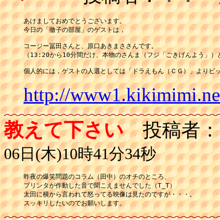
あけましておめでとうございます。

今日の「徹子の部屋」のゲストは，

コージー冨田さんと、原口あきまささんです。

（13:20から10分間だけ、本物のさんま（フジ「ごきげんよう」）
個人的には，ゲストの人選としては「ドラえもん（ＣＧ）」よりビ
http://www1.kikimimi.n
教えて下さい
投稿者：
06日(木)10時41分34秒
昨夜の爆笑問題のコラム（田中）のオチのところ、

プリンタが作動した音で聞こえませんでした（T_T）

太田に横から言われて怒ってる映像は見たのですが・・・。

スッキリしたいのでお願いします。