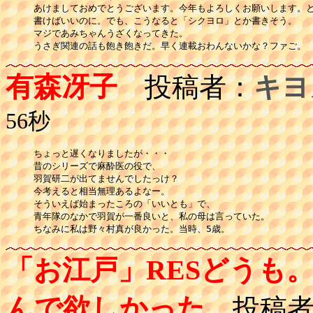
あけましておめでとうございます。今年もよろしくお願いします。と
書けばいいのに。でも、こうなると「シクヨロ」とか書きそう。

マジであみちゃんうざくなってきた。

うさぎ関連の話も飽き飽きだ。早く連載おわんないかな？ファご。
有森冴子
投稿者：
キヨ
56秒
ちょっと遅くなりましたが・・・

昔のシリーズで麻酔医の役で、

羽賀研二が出てませんでしたっけ？

今考えると相当無理あるよなー。

そういえば始まったころの「いいとも」で、

青年隊のなかで羽賀が一番良いと、私の母は言っていた。

ちなみに私は野々村真が良かった。当時、5歳。
「お江戸」RESどうも
んで欲しかった
投稿者