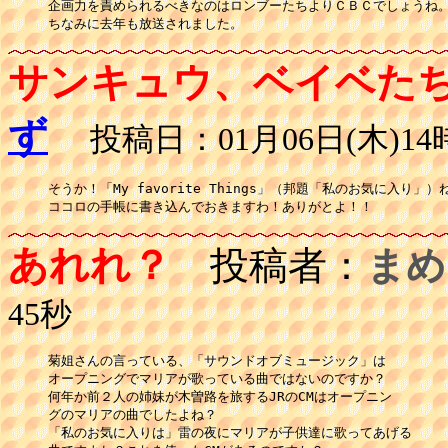
企画力を責められるべきなのはロンブーたちよりＣＢＣでしょうね。
ちなみに去年も放送されました。
サンキュウ、ベイベた
ず
投稿日：01月06日(木)14時
そうか！「My favorite Things」（邦題「私のお気に入り」）ね
ココロの手帳に書き込んでおきますわ！ありがとよ！！
あれれ？
投稿者：
まめ
45秒
菊姐さんの言っている、「サウンドオブミュージック」は

オープニングでマリアが歌っている曲ではないのですか？

何年か前２人の姉妹が木曽路を旅するJRのCMはオープニン

グのマリアの曲でしたよね？

「私のお気に入りは」雷の夜にマリアが子供達に歌ってあげる
