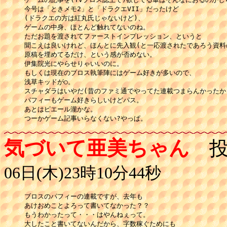
今号は「ときメモ2」と「ドラクエVII」だったけど

(ドラクエの方は紅丸氏じゃないけど)、

ゲームの中身、ほとんど触れてないのね。

ただお題を渡されてファーストインプレッション、というと

聞こえは良いけれど、ほんとに先入観(と一応渡されたであろう資料の
原稿を埋めてるだけ、という感が否めない。

伊集院光にやらせりゃいいのに。

もしくは現在のブロス執筆陣にはゲーム好きが多いので、

浅草キッドが○。

スチャダラはいやだ(昔のファミ通でやってた連載つまらんかったから
パフィーもゲーム好きらしいけどパス。

あとはピエール瀧かな。

つーかゲーム記事いらなくない?やっぱ。
気づいて亜美ちゃん
投
06日(木)23時10分44秒
ブロスのパフィーの連載ですが、去年も

あけおめことよろって書いてなかった？？

もうわかったって・・・はやんねぇって。

大したこと書いてないんだから、字数稼ぐためにも
