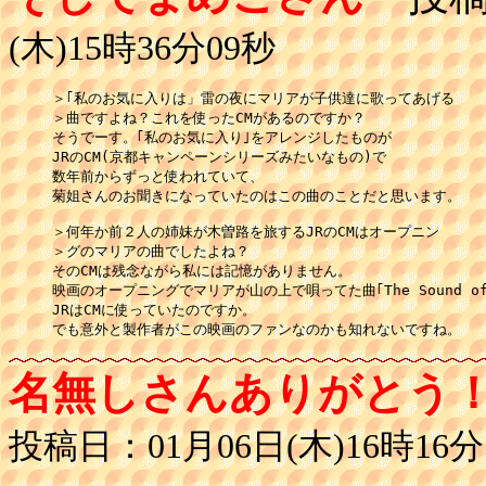
(木)15時36分09秒
＞｢私のお気に入りは」雷の夜にマリアが子供達に歌ってあげる

＞曲ですよね？これを使ったCMがあるのですか？

そうでーす。｢私のお気に入り｣をアレンジしたものが

JRのCM(京都キャンペーンシリーズみたいなもの)で

数年前からずっと使われていて、

菊姐さんのお聞きになっていたのはこの曲のことだと思います。

＞何年か前２人の姉妹が木曽路を旅するJRのCMはオープニン

＞グのマリアの曲でしたよね？

そのCMは残念ながら私には記憶がありません。

映画のオープニングでマリアが山の上で唄ってた曲｢The Sound of 
JRはCMに使っていたのですか。

でも意外と製作者がこの映画のファンなのかも知れないですね。
名無しさんありがとう
投稿日：01月06日(木)16時16分