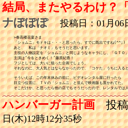
結局、またやるわけ？
ナぽぽぽ
投稿日：01月06日(
>春高楼花宴さま

「ショムニ」モドキは・・・と思ったら、すでに既出ですね(^^;)

あと、　私は「ナオミ」もそうだと思います。

主役の人物設定を「ショムニ」と同じようなキャラにし、「ＧＴＯ」
主演は’今をときめく！’藤原紀香！

フジとしては、大いに狙った企画でしょう。

それなのに、大人気とはならなかったので、「コケた」うちに入ると
そういえば、この年末休みの前に、ビデオレンタル屋に行ったら

目立つ位置に、ＴＶの「ショムニ」と並んで映画版も置かれてた。

ハンバーガー計画
投稿
日(木)12時12分35秒