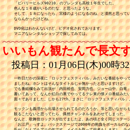
「ビバリーヒルズ90210」のブレンダも高校１年生でした。

色んな１６歳がいるのだな、と思ったような。

そして、１８になったら、宮様のようになるのね、と漠然と思ってい
ならんかったけどね。

DVD化はわかんないけど、ビデオ化されております。

いいもん観たんで長文
投稿日：01月06日(木)00時32
一昨日だかの深夜に「ロックフェスティバル」みたいな番組をやって
ましたね。ホントはそんなタイトルじゃ無かったと思いますけど。

でも番組欄をみて出演が「内田裕也、安岡力也、ジョー山中、白竜」
書いてあって、なんか紅白の裏でやってるテレ東の懐メロ番組みたい
面々でありました。しかも27th。まさに「ロックフェスティバル」。
モックンも義理から出場させられてるのだろうか。等と思いながらも
観るこたないと思ってたら、偶然チャンネルをあわせてしまった。

なんと、歌舞伎ロックスが出てましたよ。あの頃と全く同じステージ
「お江戸」っすよ。バックステージで2000年の抱負をボーカルのな
氏が「なんでもアリの年です。メイクを取って役者もしますし、ライ