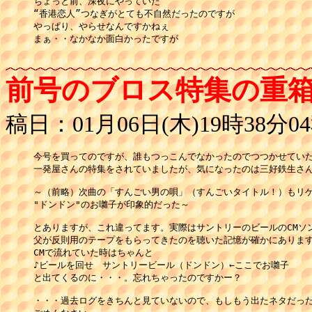
ちょっと前、深夜にやっていた

“香港恋人”つなぎがとても不自然だったのですが

やっぱり、やらせなんですかねぇ

まぁ・・なかなか面白かったですが

前号のブロス特集の重
稿日：01月06日(木)19時38分0
今号を買ってのですが、誰もつっこんでなかったのでつつかせていた
一発屋さんの特集をされていましたが、気になったのは三好鉄生さん
～（前略）次曲の「すんごい男の唄」（すんごいタイトル！）もリゲイ
"ドンドン"のお囃子が印象的だった～

とありますが、これ違ってます。実際はサントリーのビールのCMソン
父が反則用のテープをもらってきたのを聴いた記憶が確かにあります
CMで流れていた時はちゃんと

♪ビールを回せ　サントリービール（ドンドン）←ここでお囃子

と出てくるのに・・・。忘れちゃったのですかー？

・・・過去ログをきちんと見ていないので、もしもう出たネタだった