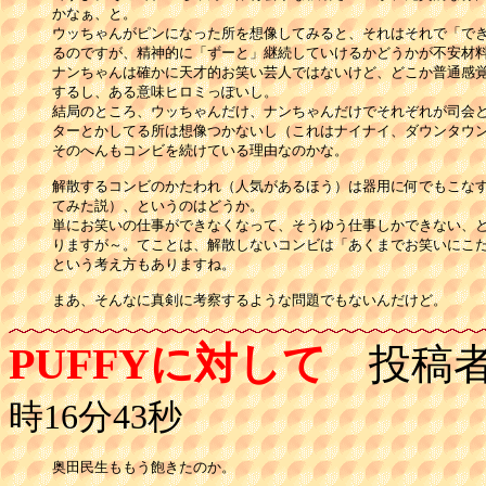
かなぁ、と。

ウッちゃんがピンになった所を想像してみると、それはそれで「でき
るのですが、精神的に「ずーと」継続していけるかどうかが不安材料
ナンちゃんは確かに天才的お笑い芸人ではないけど、どこか普通感覚
するし、ある意味ヒロミっぽいし。

結局のところ、ウッちゃんだけ、ナンちゃんだけでそれぞれが司会と
ターとかしてる所は想像つかないし（これはナイナイ、ダウンタウン
そのへんもコンビを続けている理由なのかな。

解散するコンビのかたわれ（人気があるほう）は器用に何でもこなす
てみた説）、というのはどうか。

単にお笑いの仕事ができなくなって、そうゆう仕事しかできない、と
りますが～。てことは、解散しないコンビは「あくまでお笑いにこだ
という考え方もありますね。

まあ、そんなに真剣に考察するような問題でもないんだけど。
PUFFYに対して
投稿者
時16分43秒
奥田民生ももう飽きたのか。