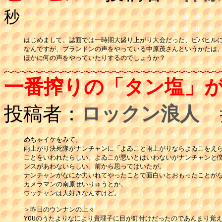
秒
はじめまして。誌面では一時期大盛り上がり大会だった、ビバヒルに
なんですが、ブランドンの声をやっている中原茂さんというかたは、
一番搾りの「タン塩」
投稿者：
ロックン浪人
投
めちゃイケをみて。

雨上がり決死隊がナンチャンに「よゐこと雨上がりならよゐこをえら
ことをいわれたらしい。よゐこが悪いとはいわないがナンチャンと僕
ンスがあわないらしい。前から思ってはいたが。

ナンチャンがなにか力いれてやったことで面白いとおもったことがな
カメラマンの南原せいりゅうとか。

ウッチャンは大好きなんすけど。

＞昨日のウンナンの上々

YOUのうたよりなにより貴理子に目が釘付けだったのであんまり覚え