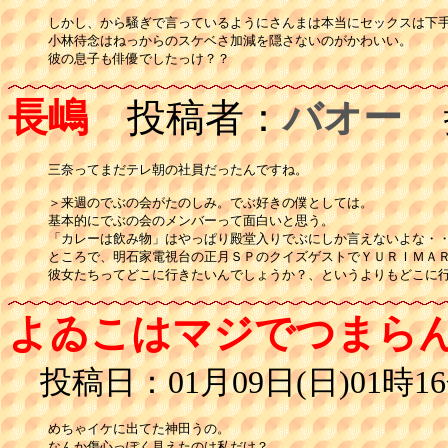
しかし、から騒ぎで言っているようにさんまは本当にセックスは下手
小林待念はねっからのスケベさ加減を隠さないのがかわいい。

彼の息子も俳優でしたっけ？？
長嶋
投稿者：
バオー
投
三奈ってまだテレ朝の社員だったんですね。

＞来週のでぶの会がたのしみ。でぶ好きの僕としては。

基本的にでぶの会のメンバーって面白いと思う。

「カレーは飲み物」はやっぱり殿堂入りでぶにしか言えないよな・・
ところで、明石家電視台の正月ＳＰのクイズゲストでＹＵＲＩＭＡＲ
彼女たちってどこに行きたいんでしょうか？、というよりもどこに
よゐこはマジでつまら
投稿日：01月09日(日)01時16
めちゃイケに出てた神田うの。

なんか傷心っぽく見えたのは私だけ？