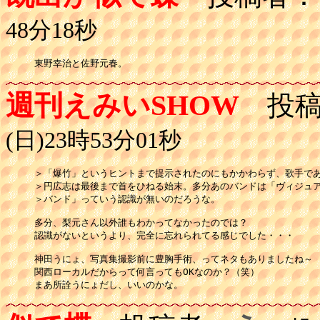
48分18秒
東野幸治と佐野元春。
週刊えみいSHOW
投稿
(日)23時53分01秒
＞「爆竹」というヒントまで提示されたのにもかかわらず、歌手であ
＞円広志は最後まで首をひねる始末。多分あのバンドは「ヴィジュア
＞バンド」っていう認識が無いのだろうな。

多分、梨元さん以外誰もわかってなかったのでは？

認識がないというより、完全に忘れられてる感じでした・・・

神田うにょ、写真集撮影前に豊胸手術、ってネタもありましたね～

関西ローカルだからって何言ってもOKなのか？（笑）

まあ所詮うにょだし、いいのかな。