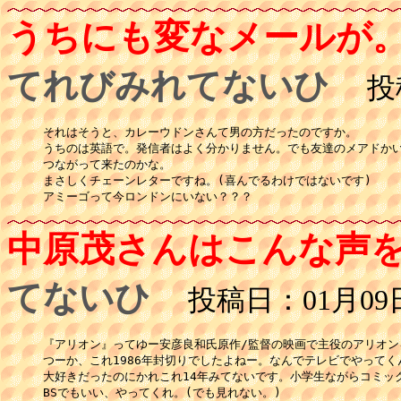
うちにも変なメールが
てれびみれてないひ
投稿
それはそうと、カレーウドンさんて男の方だったのですか。

うちのは英語で。発信者はよく分かりません。でも友達のメアドかい
つながって来たのかな。

まさしくチェーンレターですね。(喜んでるわけではないです)

アミーゴって今ロンドンにいない？？？
中原茂さんはこんな声
てないひ
投稿日：01月09日(
『アリオン』ってゆー安彦良和氏原作/監督の映画で主役のアリオン
つーか、これ1986年封切りでしたよねー。なんでテレビでやってく
大好きだったのにかれこれ14年みてないです。小学生ながらコミック
BSでもいい、やってくれ。(でも見れない。)
