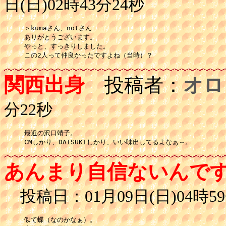
日(日)02時43分24秒
＞kumaさん、notさん

ありがとうございます。

やっと、すっきりしました。

この2人って仲良かったですよね（当時）？
関西出身
投稿者：
オロ
分22秒
最近の沢口靖子。

CMしかり、DAISUKIしかり、いい味出してるよなぁ～。
あんまり自信ないんで
投稿日：01月09日(日)04時59
似て蝶（なのかなぁ）。
