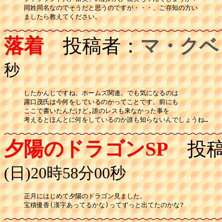
同姓同名なのでそうだと思うのですが・・・。ご存知の方い

ましたら教えてください。
落着
投稿者：
マ・クベ
秒
したかんじですね。ホームズ関連。でも気になるのは

露口茂氏は今何をしているのかってことです。前にも

ここで書いたんだけど,誰のレスも来なかった事を

考えるとほんとに何をしているのか誰も知らないんでしょうね…
夕陽のドラゴンSP
投稿
(日)20時58分00秒
正月にはじめて夕陽のドラゴン見ました。

宝積優香(漢字あってるかな)ってずっと出てたのかな?