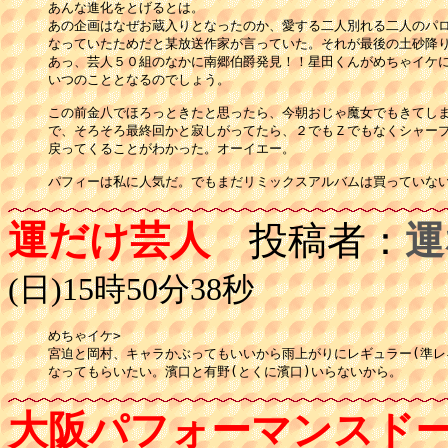
あんな進化をとげるとは。

あの企画はなぜお蔵入りとなったのか、愛する二人別れる二人のパロ
なっていたためだと某放送作家が言っていた。それが最後の土砂降り
あっ、芸人５０組のなかに南郷伯爵発見！！星田くんがめちゃイケに
いつのこととなるのでしょう。

この前金八でほろっときたと思ったら、今朝おじゃ魔女でもきてしま
で、そろそろ最終回かと寂しがってたら、２でもＺでもなくシャープ
戻ってくることがわかった。オーイエー。

パフィーは私に人気だ。でもまだリミックスアルバムは買っていな
運だけ芸人
投稿者：
運
(日)15時50分38秒
めちゃイケ>

宮迫と岡村、キャラかぶってもいいから雨上がりにレギュラー(準レギ
なってもらいたい。濱口と有野(とくに濱口)いらないから。
大阪パフォーマンスド