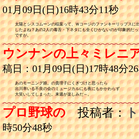
01月09日(日)16時43分11秒
太陽とシスコムーンの稲葉って、Ｗコージのファンキーリップスに出
したよね？あの2人の毒舌・下ネタにも全くひかないのが印象的だった
ですが。
ウンナンの上々ミレニ
稿日：01月09日(日)17時48分2
あのモーニング娘。の貴理子にくぎづけと思ったら

出川率いる不良の会のミュージカルにも夜にもかかわらず

大笑いしてしまった。来週が楽しみだ～。
プロ野球の
投稿者：
ト
時50分48秒