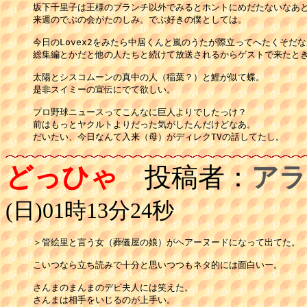
坂下千里子は王様のブランチ以外でみるとホントにめだたないなあと
来週のでぶの会がたのしみ。でぶ好きの僕としては。

今日のLovex2をみたら中居くんと嵐のうたが際立ってへたくそだな
総集編とかだと他の人たちと続けて放送されるからゲストで来たとき
太陽とシスコムーンの真中の人（稲葉？）と鯉が似て蝶。

是非スイミーの宣伝にでて欲しい。

プロ野球ニュースってこんなに巨人よりでしたっけ？

前はもっとヤクルトよりだった気がしたんだけどなあ。

どっひゃ
投稿者：
アラ
(日)01時13分24秒
＞管絵里と言う女（葬儀屋の娘）がヘアーヌードになって出てた。

こいつなら立ち読みで十分と思いつつもネタ的には面白いー。

さんまのまんまのデビ夫人には笑えた。

さんまは相手をいじるのが上手い。
