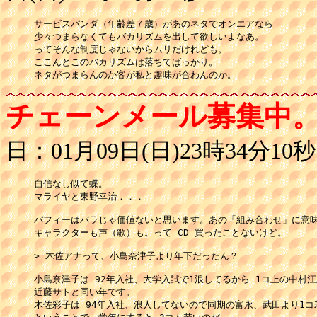
サービスパンダ（年齢差７歳）があのネタでオンエアなら

少々つまらなくてもバカリズムを出して欲しいよなあ。

ってそんな制度じゃないからムリだけれども。

ここんとこのバカリズムは落ちてばっかり。

ネタがつまらんのか客が私と趣味が合わんのか。
チェーンメール募集中
日：01月09日(日)23時34分10秒
自信なし似て蝶。

マライヤと東野幸治．．．

パフィーはバラじゃ価値ないと思います。あの「組み合わせ」に意味
キャラクターも声（歌）も。って CD 買ったことないけど。

> 木佐アナって、小島奈津子より年下だったん？

小島奈津子は 92年入社、大学入試で1浪してるから 1コ上の中村江
近藤サトと同い年です。

木佐彩子は 94年入社、浪人してないので同期の富永、武田より1コ若