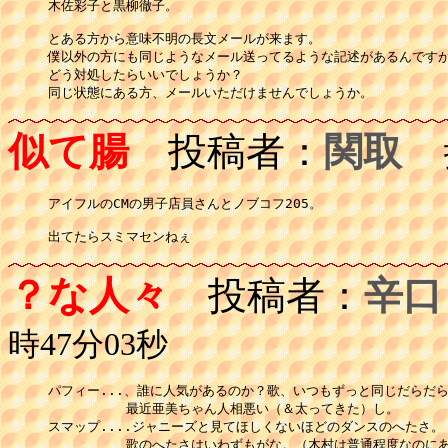
木佐彩子と黒柳徹子。

とある方から意味不明の長文メールが来ます。

僕以外の方にも同じようなメール送ってるような記述があるんですが
どう対処したらいいでしょうか？

同じ状態にある方、メールいただけませんでしょうか。
似て腸
投稿者：
関取
投
アイフルのCMの男子店員さんとノブコフ205。

出てたらスミマセンねぇ
？な人々
投稿者：
辛口
時47分03秒
パフィー...、誰に人気があるのか？歌、いつもずっと同じだらだら
　　　　　　最近亜美ちゃん人相悪い（＆太ってきた）し。

スマップ....ジャニーズと見てほしくないほどのダンスのへたさ。

　　　　　　歌のへたさはいわずもがな。（木村は普通程度なのにあ