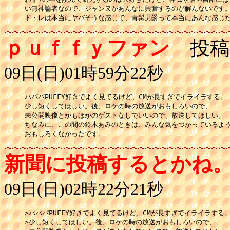
い無神論者なので、ジャンヌがあんなに興奮するのが解んないです。
ド・レは本当にヤバそうな感じで、青髯男爵って本当にあんな感じだ
ｐｕｆｆｙファン
投稿
09日(日)01時59分22秒
パパパPUFFY好きでよく見てるけど、CMが長すぎでイライラする。

少し短くしてほしい。後、ロケの時の放送がおもしろいので、

未公開映像とかもほかのゲストなしでいいので、放送してほしい。

ちなみに、この間の鈴木あみのときは、みんな気をつかっているよう
おもしろくなかったです。
新聞に投稿するとかね
09日(日)02時22分21秒
>パパパPUFFY好きでよく見てるけど、CMが長すぎでイライラする。
>少し短くしてほしい。後、ロケの時の放送がおもしろいので、
