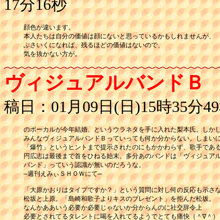
17分16秒
顔色が違います。

本人たちは自分の価値は顔にないと思っているかもしれませんが、

ぶさいくになれば、残るほどの価値はないので、

気を抜かない方が。
ヴィジュアルバンドＢ
稿日：01月09日(日)15時35分4
のボーカルが今年結婚、というウラネタを手に入れた梨本氏。しかし
みんなヴィジュアルバンドＢっていっても何か分からない。しまいに
「爆竹」というヒントまで提示されたのにもかかわらず、歌手である
円広志は最後まで首をひねる始末。多分あのバンドは「ヴィジュアル
バンド」っていう認識が無いのだろうな。

―週刊えみぃＳＨＯＷにて―

「大原かおりはタイプですか？」という質問に対し何の反応も示さな
松坂と上原。「島崎和歌子よりキスのプレゼント」を拒んだ松坂。

なんかああいう必要か必要じゃないか分からんのに社交辞令上

必要とされてるタレントに喝を入れてるようでとても痛快（＾∇＾）
