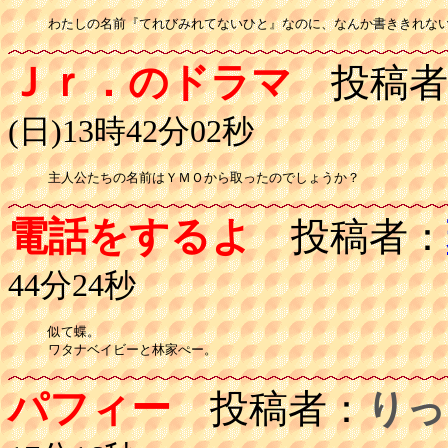
わたしの名前『てれびみれてないひと』なのに、なんか書ききれな
Ｊｒ．のドラマ
投稿者
(日)13時42分02秒
主人公たちの名前はＹＭＯから取ったのでしょうか？
電話をするよ
投稿者：
44分24秒
似て蝶。

ワタナベイビーと林家ぺー。
パフィー
投稿者：
りっ