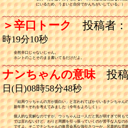
　　　　　　にいるため、うまいと自分でかんちがいしている。）

＞辛口トーク
投稿者：
時19分10秒
全然辛口じゃないじゃん。

ナンちゃんの意味
投稿
日(日)08時58分48秒
「結局ウッちゃんの方が面白い」と言われてばかりいるナンちゃんの
新年早々それを考えてみました（今年もよろしく）。

個人的な見解なのですが、ウッちゃんは一人だと気が弱すぎて何もで
では言わないけど、わりと周囲を引っ張っていくのが苦手な人なのか
ですよ。そこでナンちゃんの体育会系な強引さつーか、兄貴的な雰囲