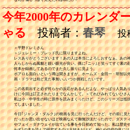
今年2000年のカレン
ゃる
投稿者：
春琴
投稿日
＞平野ドレミさん

＞ジェレミー・ブレッド氏に限りますよね。

レスありがとうございます！あの人は本当によろしおすなぁ。あの神
人らしからぬ風貌と鋭い眼光が良い。偶に｢ニッ｣と笑ってすぐ素の顔
何本か録画してあるのでまた久し振りに見よう。

ポアロも面白いという噂は聞きますが、ホームズ・金田一・明智以外
画・ドラマは殆ど見た事無い…いつか挑戦したいです。

この名前出すと必ず何らかの反応があるんだよな、やっぱり人気あり
けに今回は訂正されたりまでなんかして。＞てれびみれてないひさん
私は小・中学生の時に原作を読みまくったけど、このシリーズは抵抗
てしまいました。

今日｢ジャンヌ・ダルク｣の映画を見に行ったんだけど、その前に見た
だったか思い出せないほど映画なんて御無沙汰だったので、ダスティ
やフェイ・ダナウェイが出ている事を今日初めて知った。私は歴史や
わず)の本を読んで研究するのは大好きだけど、神仏や信仰自体には