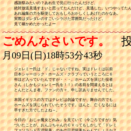
感謝祭みたいの？あれ生で見に行ったんだけど、

絶対放送見逃すまいと思ってたんだけど、見逃した。いつやってたん
あれ編集の力を駆使しておもしろおかしくしあげたのかなあ。

実際はダレダレのすごいシラけた雰囲気だったけど。

見て確かめたかったよー
ごめんなさいです。
投
月09日(日)18時53分43秒
ジェレミー氏は「ド」じゃないですね。実はドレミは以前

日本シャーロック・ホームズ・クラブっていうところに６

年ほど入っていたんですが・・・。ホームズを演じた役者

さん（しかもジェレミー氏を！！）の名前を間違えるとは

とんだとんま者。ファンの方々、申し訳ありませんでした。

本国イギリスの方ではテレビは勿論ですが、舞台の方でも

ホームズを演じられていたそうです。ほんと、亡くなるには

早すぎた方でしたよね～。

今日の「おじゃ魔女どれみ」を見ていて（今ごろですが）気

づいたことが。おんぷちゃんのＣＶってもしかして「ドレミ

ファソラシド宍戸留美」のあの宍戸留美ちゃんでしょうか？
