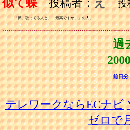
似て蝶
投稿者：
え
投稿日
「孫」歌ってる人と、「最高ですか。」の人。

過
20
前日分
テレワークならECナビ
ゼロで月