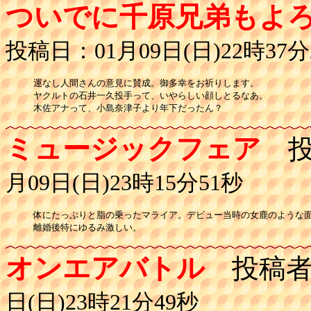
ついでに千原兄弟もよ
投稿日：01月09日(日)22時37分
運なし人間さんの意見に賛成。御多幸をお祈りします。

ヤクルトの石井一久投手って、いやらしい顔しとるなあ。

木佐アナって、小島奈津子より年下だったん？
ミュージックフェア
投
月09日(日)23時15分51秒
体にたっぷりと脂の乗ったマライア。デビュー当時の女鹿のような面
離婚後特にゆるみ激しい。
オンエアバトル
投稿者
日(日)23時21分49秒