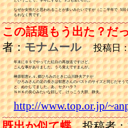
ということで、学年にすると 3コも若いのだ。

なぜか女性だと思われることが多いみたいですが（ここ半年で 5回ぐ
もれなく男です。
この話題もう出た？だ
者：
モナムール
投稿日：01
年末にＢＳでやってた紅白の再放送ですけど、

こんな事がありました。うろ覚えですまんが。

榊原郁恵v.s.郷ひろみのときに山川静夫アナが

「ひろみさんの足の長さは郁恵さんのバストのサイズと同じだそうで
と、ぬかしてました。あ、セクハラ？

ＮＨＫの良心みたいな顔して、けっこう大胆、静夫。
http://www.top.or.jp/~an
既出か似て蝶
投稿者：