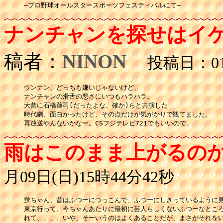
ナンチャンを探せはイケ
稿者：
NINON
投稿日：01月
ウンナン、どっちも嫌いじゃないけど、

ナンチャンの滑舌の悪さにいつもハラハラ。

大昔に石橋蓮司(だったよな、確か)らと共演した

時代劇、面白かったけど、その点だけが気がかりで観てました。

再放送やんないかなー。CSフジテレビ721でもいいので。
雨はこのまま上がるの
月09日(日)15時44分42秒
蛍ちゃん、昔はふつーにつっこんで、ふつーにしきっているように見
東京行って、今ちゃんあたりに最初に芸人らしくないふつーなところ
れて、、、、いや、そーいうのはよくあることだが、まさかそれをい