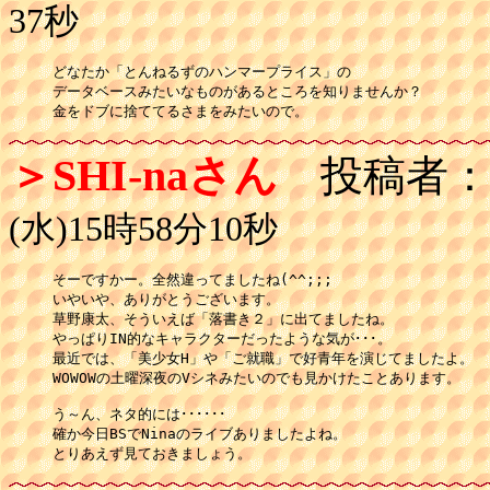
37秒
どなたか「とんねるずのハンマープライス」の

データベースみたいなものがあるところを知りませんか？

金をドブに捨ててるさまをみたいので。
＞SHI-naさん
投稿者
(水)15時58分10秒
そーですかー。全然違ってましたね(^^;;;

いやいや、ありがとうございます。

草野康太、そういえば「落書き２」に出てましたね。

やっぱりIN的なキャラクターだったような気が･･･。

最近では、「美少女H」や「ご就職」で好青年を演じてましたよ。

WOWOWの土曜深夜のVシネみたいのでも見かけたことあります。

う～ん、ネタ的には･･････

確か今日BSでNinaのライブありましたよね。

とりあえず見ておきましょう。