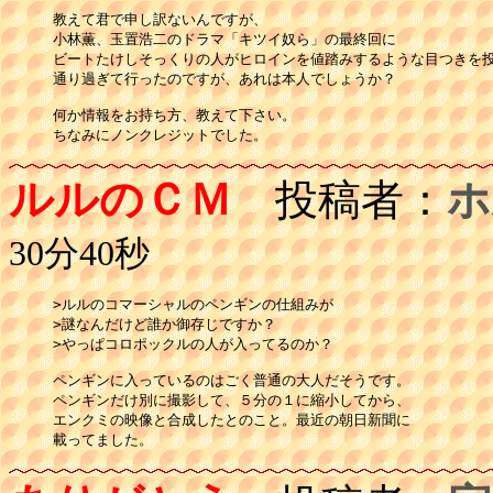
教えて君で申し訳ないんですが、

小林薫、玉置浩二のドラマ「キツイ奴ら」の最終回に

ビートたけしそっくりの人がヒロインを値踏みするような目つきを投
通り過ぎて行ったのですが、あれは本人でしょうか？

何か情報をお持ち方、教えて下さい。

ルルのＣＭ
投稿者：
ホ
30分40秒
>ルルのコマーシャルのペンギンの仕組みが

>謎なんだけど誰か御存じですか？

>やっぱコロポックルの人が入ってるのか？

ペンギンに入っているのはごく普通の大人だそうです。

ペンギンだけ別に撮影して、５分の１に縮小してから、

エンクミの映像と合成したとのこと。最近の朝日新聞に

載ってました。