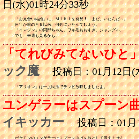
日(水)01時24分33秒
「お見合い結婚」に、ＭＩＫＩを発見！　まだ、いたんだ～。

何年か前の月９以来、何処にいたんでしょう。

「イマジン」の阿部ちゃん、ワキ毛おおすぎ。ジャングル。

でも、来週も見るかも。
「てれびみてないひと
ック魔
投稿日：01月12日(水
「アリオン」は一度民法でテレビ放映しましたよ。
ユンゲラーはスプーン
イキッカー
投稿日：01月12
ポケモンのユンゲラーはスプーン曲げを技として覚えません、
