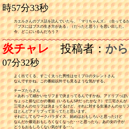
時57分33秒
カエルさんのブス話を読んでいたら、「マリちゃんズ」（合ってるか
「ブスにはブスの生き方がある」（だったと思う）を思い出した。

今、どこにいるんだろう？
炎チャレ
投稿者：
から
07分32秒
よく出てくる、すごく太った男性はセミプロのタレントさん

なんですかね。この番組以外でも見るような気がする。

チーズたらさん

＞あれって細かいセリフまで決まってるんですかね。アドリブっぽいけ
ちょっと前なにかの番組（いろもんSPだったかな？）で三宅さんが

三宅さんのセリフは決まってるけど、それに対する生瀬さんのセリフ
ほとんどアドリブって言ってたと思います。

それにしてもワークパラダイス、始めはおもしろいと思ったけど

なんだか最近おもしろくなくなった･･･と思ったら、あの女の子が

どうもおもしろくない気がする･･･。