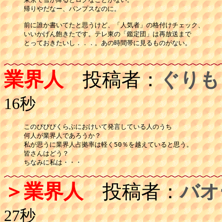
帰りやだなー、パンプスなのに。

前に誰か書いてたと思うけど、「人気者」の格付けチェック、

いいかげん飽きたです。テレ東の「鑑定団」は再放送まで

とっておきたいし．．．。あの時間帯に見るものがない。

業界人
投稿者：
ぐりも
16秒
このぴぴぴくらぶにおけいて発言している人のうち

何人が業界人であろうか？

私が思うに業界人占拠率は軽く50％を越えていると思う。

皆さんはどう？

ちなみに私は・・・
＞業界人
投稿者：
バオ
27秒