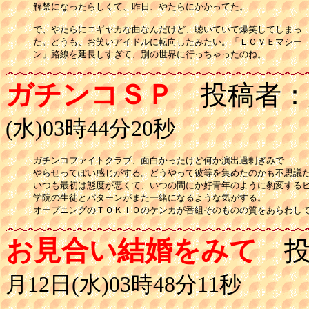
解禁になったらしくて、昨日、やたらにかかってた。

で、やたらにニギヤカな曲なんだけど、聴いていて爆笑してしまっ

た。どうも、お笑いアイドルに転向したみたい。「ＬＯＶＥマシー

ン」路線を延長しすぎて、別の世界に行っちゃったのね。
ガチンコＳＰ
投稿者：
(水)03時44分20秒
ガチンコファイトクラブ、面白かったけど何か演出過剰ぎみで

やらせってぽい感じがする。どうやって彼等を集めたのかも不思議だ
いつも最初は態度が悪くて、いつの間にか好青年のように豹変するビ
学院の生徒とパターンがまた一緒になるような気がする。

オープニングのＴＯＫＩＯのケンカが番組そのものの質をあらわし
お見合い結婚をみて
投
月12日(水)03時48分11秒