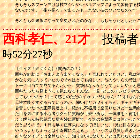
そもそもスプーン曲げは技マシンやレベルアップによって習得する技
ないのです。「指を振る」で出るかもしれない技のひとつなのです

それとも金銀版になって変更されたのかな、、もしそうだとしたら
西科孝仁、21才
投稿者
時52分27秒
【クイズ！紳助くん】(関西のみ？)

西科が紳助に「おまえよう出てるなぁ」と言われていたけど、私は初
かなり気に入っていたのでそれはとても嬉しい。他のやつらの時は「
トーク目当てで見てるんだから、突撃隊なんかどうでもいいや」と思
西科だったら見ようって気になるもんな。一見｢どこのチンピラやね
してもいいのか？｣って感じのただのイカつい兄ちゃん(21才)なんだ
母性本能くすぐるっていうのか、怖いけどカワイイもん。ギャアギャ
暑苦しいだけの正隊員達より、確かに不器用で空回りだけど一生懸命
た目を気にする小心者なクセに笑顔が可愛い所も、一体誰を・何を目
よう解らん時代錯誤な所も妙に新鮮で、今迄の突撃隊には無かったで
だと思うので、１日も早く正隊員になってほしいな。｢見た目を気にす
やつらよりちょっとは小奇麗に見えるし、というのは贔屓し過ぎだろ
好きなタイプでは全然ないし、知り合いになりたいとは思わないけど