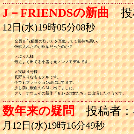
J－FRIENDSの新曲
投
12日(水)19時05分08秒
全員Ｂ’Z稲葉の歌い方を真似してて気持ち悪い。

仮歌入れたのが稲葉だったのか？

＞ぷりん様

最近よく出てる小雪は元ノンノモデルです。

＞実験４号様

真野きりなもモデルです。

今でもファッション誌に出てます。

少し前に献血のＣＭに出てました。

数年来の疑問
投稿者：
月12日(水)19時16分49秒