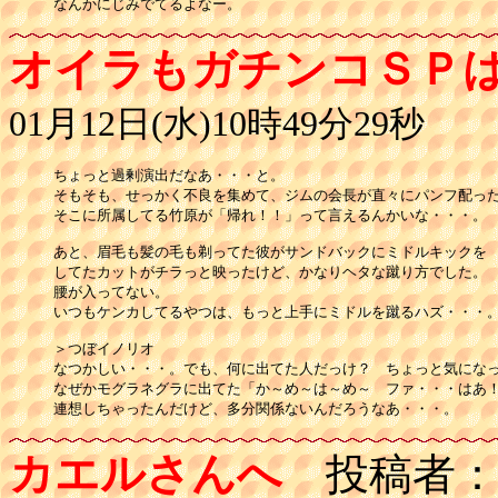
なんかにじみでてるよなー。
オイラもガチンコＳＰ
01月12日(水)10時49分29秒
ちょっと過剰演出だなあ・・・と。

そもそも、せっかく不良を集めて、ジムの会長が直々にパンフ配った
そこに所属してる竹原が「帰れ！！」って言えるんかいな・・・。

あと、眉毛も髪の毛も剃ってた彼がサンドバックにミドルキックを

してたカットがチラっと映ったけど、かなりヘタな蹴り方でした。

腰が入ってない。

いつもケンカしてるやつは、もっと上手にミドルを蹴るハズ・・・。
＞つぼイノリオ

なつかしい・・・。でも、何に出てた人だっけ？　ちょっと気になっ
なぜかモグラネグラに出てた「か～め～は～め～　ファ・・・はあ！
連想しちゃったんだけど、多分関係ないんだろうなあ・・・。
カエルさんへ
投稿者