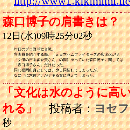
http://www1.kikimimi.n
森口博子の肩書きは？
12日(水)09時25分02秒
昨日のプロ野球歌合戦。

審査員を紹介する際、「元日本ハムファイターズの広瀬○○さん」

「女優の吉本多香美さん」の間に座っていた森口博子に関しては

「森口博子さん」だけだった。

同じ福岡出身としては、少し同情してしまったが、

「文化は水のように高
れる」
投稿者：
ヨセフ
秒