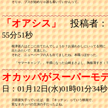
そりゃ、ブスが始めりゃ誰も着いていかんって。

「オアシス」
投稿者：
55分51秒
根津甚八はどこに出てたんでしょうか？お湯わかしにいってる間に

出たみたいで、見逃した。

それと、ニューハーフの人も出てましたね。本職っぽかった。

　「サマーキャンプ」。半裸になった山崎まさよし、胸板薄すぎ（
オカッパがスーパーモ
日：01月12日(水)01時01分34秒
川原亜矢子っていえば、昔、｢キッチン」っていう映画で、

変なオカッパの主演の子だったよね。