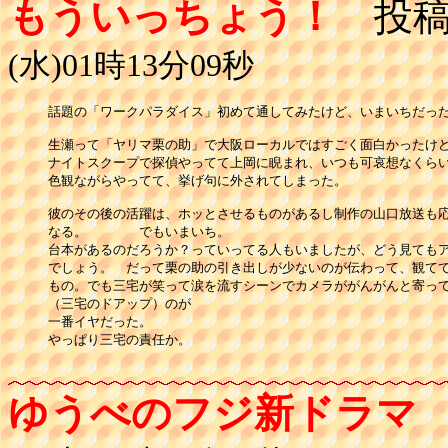
もういっちょう！
投稿
(水)01時13分09秒
話題の「ワークパラダイス」初めて通してみたけど、いまいちだった
生瀬って「ヤリマ栗の助」で大阪ローカルではすごく面白かったけど
ナイトスクープで探偵やってて上岡に睨まれ、いつも可哀想なくらい
色観ながらやってて、挙げ句に外されてしまった。

彼のその後の活躍は、ホッとさせるものがあるし制作の山口放送も応
なる。　　　　でもいまいち。

台本があるのだろうか？っていってる人もいましたが、どう見てもア
でしょう。　だって栗の助の引き出しが少ないのが伝わって、観てて
もの。でも三宅が笑って涙を流すシーンでカメラががんがんと寄って
（三宅のドアップ）のが

一番イヤだった。

やっぱり三宅の責任か。

ゆうべのフジ新ドラマ