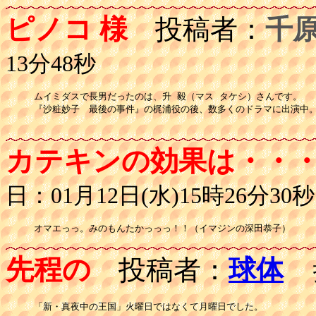
ピノコ 様
投稿者：
千
13分48秒
ムイミダスで長男だったのは、升 毅（マス タケシ）さんです。

『沙粧妙子　最後の事件』の梶浦役の後、数多くのドラマに出演中。
カテキンの効果は・・
日：01月12日(水)15時26分30秒
オマエっっ。みのもんたかっっっ！！（イマジンの深田恭子）
先程の
投稿者：
球体
投
「新・真夜中の王国」火曜日ではなくて月曜日でした。
