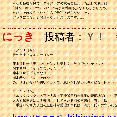
もっと極端な例ではタイアップの衣装会社だけ表記してあとは

“制作・著作　◯◯テレビ”で済ます番組も少なくありませんね。

ただ、それをやったところで数字下がらないにせよ、

アップにつながる保証もないと思うのですが…。

にっき
投稿者：
Ｙ！
投
１／１１（月）

昔の富士フィルムのＣＭの、

岸本加世子「美しいかたはより美しく、そうでないかたは・・」

樹木希林　「そうでないかたは？」

岸本加世子「それなりに」

樹木希林　「あ、それなりに・・・」

の、さまがなぜか思い浮かんで、思いだし笑いしそうになり困った。
１／１２（火）

「ルックルック」の三上大和・羽柴誠三秀吉親子の豪邸訪問内で、羽
大阪府知事選に出馬表明。これできたる府知事選は、有力４氏

（手違いで月光仮面の立候補が受理されれば、有力５氏）の争いに