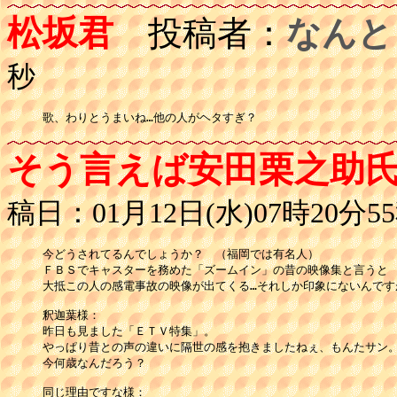
松坂君
投稿者：
なんと
秒
歌、わりとうまいね…他の人がヘタすぎ？
そう言えば安田栗之助
稿日：01月12日(水)07時20分5
今どうされてるんでしょうか？　（福岡では有名人）

ＦＢＳでキャスターを務めた「ズームイン」の昔の映像集と言うと

大抵この人の感電事故の映像が出てくる…それしか印象にないんですが
釈迦葉様：

昨日も見ました「ＥＴＶ特集」。

やっぱり昔との声の違いに隔世の感を抱きましたねぇ、もんたサン。
今何歳なんだろう？

同じ理由ですな様：
