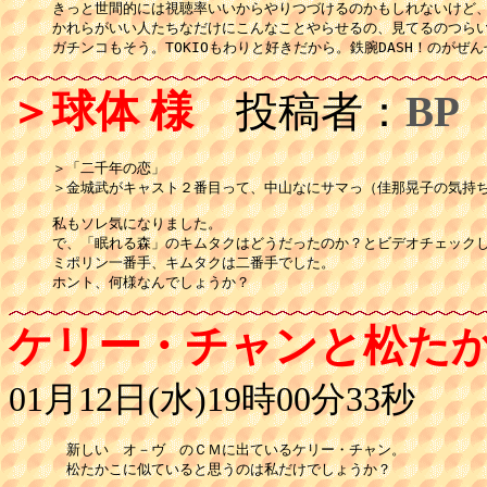
きっと世間的には視聴率いいからやりつづけるのかもしれないけど、
かれらがいい人たちなだけにこんなことやらせるの、見てるのつらい
ガチンコもそう。TOKIOもわりと好きだから。鉄腕DASH！のがぜ
＞球体 様
投稿者：
BP
＞「二千年の恋」

＞金城武がキャスト２番目って、中山なにサマっ（佳那晃子の気持ち
私もソレ気になりました。

で、「眠れる森」のキムタクはどうだったのか？とビデオチェックし
ミポリン一番手、キムタクは二番手でした。

ケリー・チャンと松た
01月12日(水)19時00分33秒
　新しい　オ－ヴ　のＣＭに出ているケリー・チャン。
