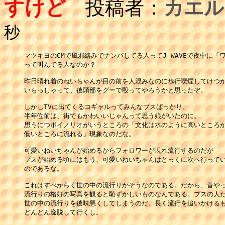
すけど
投稿者：
カエル
秒
マツキヨのCMで風邪絡みでナンパしてる人ってJ-WAVEで夜中に「ワ
って叫んでる人なのか？

昨日晴れ着のねいちゃんが目の前を人混みなのに歩行喫煙してけつか
いらっしゃって、後頭部をグーで殴ってやろうかと思ったぞ。

しかしTVに出てくるコギャルってみんなブスばっかり。

半年位前は、街でもかわいいじゃんって思う娘がいたのに。

思うにつボイノリオがいうところの「文化は水のように高いところか
低いところに流れる」現象なのだな。

可愛いねいちゃんが始めるからフォロワーが現れ流行するのだが

ブスが始める頃にはもう、可愛いねいちゃんはとっくに次へ行ってい
のであるな。

これはすべからく世の中の流行りがそうなのである。だから、昔やっ
流行りの格好の写真を観ると恥ずかしいものなんである。ブスの人た
世の中の流行りを後味悪くしてしまうのだ。長く流行を追いかけるも
どんどん逸脱して行くし。
