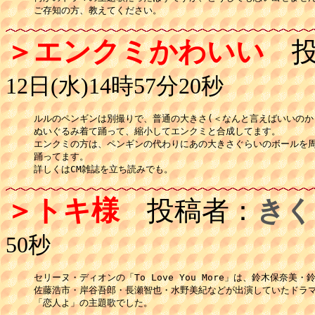
ご存知の方、教えてください。
＞エンクミかわいい
投
12日(水)14時57分20秒
ルルのペンギンは別撮りで、普通の大きさ(＜なんと言えばいいのか）
ぬいぐるみ着て踊って、縮小してエンクミと合成してます。

エンクミの方は、ペンギンの代わりにあの大きさぐらいのボールを周
踊ってます。

詳しくはCM雑誌を立ち読みでも。
＞トキ様
投稿者：
きく
50秒
セリーヌ・ディオンの「To Love You More」は、鈴木保奈美・鈴
佐藤浩市・岸谷吾郎・長瀬智也・水野美紀などが出演していたドラマ
「恋人よ」の主題歌でした。