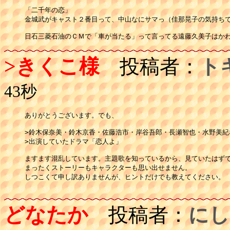
「二千年の恋」

金城武がキャスト２番目って、中山なにサマっ（佳那晃子の気持ちで
日石三菱石油のＣＭで「車が当たる」って言ってる遠藤久美子はか
>きくこ様
投稿者：
ト
43秒
ありがとうございます。でも、

>鈴木保奈美・鈴木京香・佐藤浩市・岸谷吾郎・長瀬智也・水野美紀な
>出演していたドラマ「恋人よ」

ますます混乱しています。主題歌を知っているから、見ていたはずで
まったくストーリーもキャラクターも思い出せません。

しつこくて申し訳ありませんが、ヒントだけでも教えてください。

どなたか
投稿者：
にし