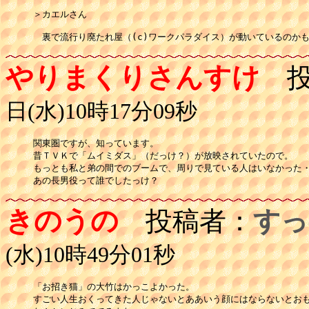
＞カエルさん

　裏で流行り廃たれ屋（(c)ワークパラダイス）が動いているのか
やりまくりさんすけ
投
日(水)10時17分09秒
関東圏ですが、知っています。

昔ＴＶＫで「ムイミダス」（だっけ？）が放映されていたので。

もっとも私と弟の間でのブームで、周りで見ている人はいなかった・
あの長男役って誰でしたっけ？
きのうの
投稿者：
すっ
(水)10時49分01秒
「お招き猫」の大竹はかっこよかった。

すごい人生おくってきた人じゃないとああいう顔にはならないとおも