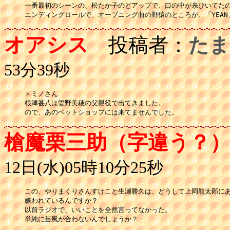
一番最初のシーンの、松たか子のどアップで、口の中が糸ひいてたの
オアシス
投稿者：
たま
53分39秒
＞ミノさん

根津甚八は管野美穂の父親役で出てきました。

ので、あのペットショップには来てませんでした。
槍魔栗三助（字違う？
12日(水)05時10分25秒
この、やりまくりさんすけこと生瀬勝久は、どうして上岡龍太郎にあ
嫌われているんですか？

以前ラジオで、いいことを全然言ってなかった。

単純に芸風が合わないんでしょうか？