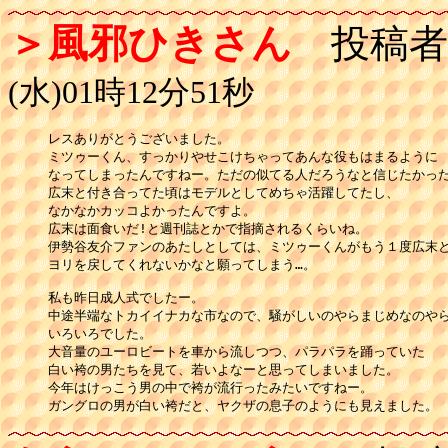
＞風邪ひきさん
投稿者
(水)01時12分51秒
レスありがとうございました。

ミツゥーくん、すっかりやせこけちゃってあんな役もはまるように

なってしまったんですねー。ただの似てる人だろうなと信じたかった…
広末と付き合ってた頃はモデルとしてめちゃ活躍してたし、

なかなかカッコよかったんですよ。

広末は面食いだ!と週刊誌とかで指摘されるくらいね。

伊勢谷友介ファンのあたしとしては、ミツゥーくんがもう１度広末と
ヨリを戻してくれないかなと願ってしまう…。

私も昨日成人式でしたー。

中途半端なトカイイナカな市なので、騒がしいのやらまじめなのやら
いろいろでした。

大音量のユーロビートを車から流しつつ、パラパラを踊っていた

白い袴の男たちを見て、若いよなーと思ってしまいました。

今年はけっこう男の中で袴が流行ったみたいですねー。

ガングロの男が白い袴だと、ヤクザの息子のようにも見えました。