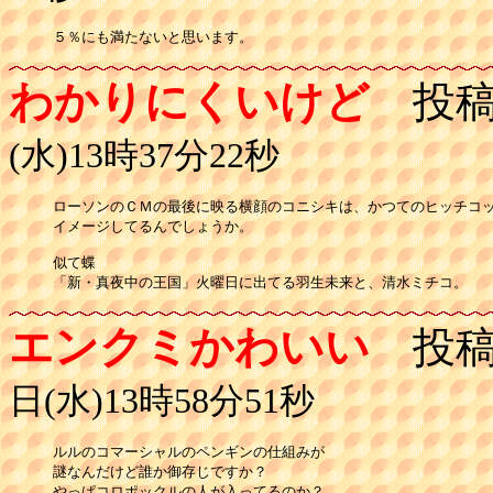
５％にも満たないと思います。
わかりにくいけど
投稿
(水)13時37分22秒
ローソンのＣＭの最後に映る横顔のコニシキは、かつてのヒッチコッ
イメージしてるんでしょうか。

似て蝶

「新・真夜中の王国」火曜日に出てる羽生未来と、清水ミチコ。
エンクミかわいい
投稿
日(水)13時58分51秒
ルルのコマーシャルのペンギンの仕組みが

謎なんだけど誰か御存じですか？

やっぱコロポックルの人が入ってるのか？