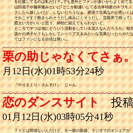
を応援してるのは私だけ？…でも意外とファンが多いからよく出てる
山田花子や藤井隆みたいに｢どこか勘違いしてる吉本特産のキワモノ｣
クしたら嬉しいけど、しないだろうなぁ。硬派で古風なのが悪いとは
それこそすぐ飽きられそうだし絡みにくそうだし、芸能界で残ってい
図太い方がいいと思う、紳助に鍛えてもらわないと。

ところでヤツは他にどういう活動をしている芸人なんだろうか。相方
誰かの弟子か？もしかしてシベリア文太みたいな芸風だったらやだな
てはファンになる自信は無い…。
栗の助じゃなくてさぁ
月12日(水)01時53分24秒
『やりまくり・さんすけ』　じゃん。
恋のダンスサイト
投稿
01月12日(水)03時05分41秒
ＴＶとは関係ないんだけど、モー娘の新曲、ラジオでのオンエアが
