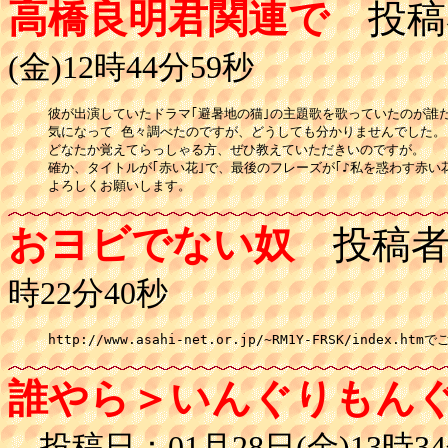
高橋良明君関連で
投稿
(金)12時44分59秒
彼が出演していたドラマ｢避暑地の猫｣の主題歌を歌っていたのが誰だ
気になって 色々調べたのですが、どうしても分かりませんでした。

どなたか覚えてらっしゃる方、ぜひ教えていただきいのですが。

確か、タイトルが｢赤い花｣で、最後のフレーズが｢♪私を惑わす赤い花
よろしくお願いします。
おヨビでない奴
投稿者
時22分40秒
http://www.asahi-net.or.jp/~RM1Y-FRSK/index.ht
誰やら＞いんぐりもん
投稿日：01月28日(金)13時34