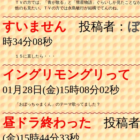
ＴＶの方では、「青が散る」と「彗星物語」ぐらいしか見たことなか
他のも見たい。ＴＶの方では永島敏行が結構でてんのね。
すいません
投稿者：
ぼ
時34分08秒
１５に直したら・・・
イングリモングリって
01月28日(金)15時08分02秒
「おぼっちゃまくん」のテーマ歌ってました？
昼ドラ終わった
投稿者
(金)15時44分33秒