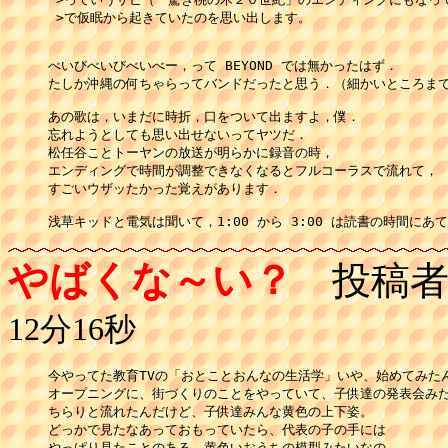
 >で仮眠から起きていたのを思い出します。

べいびべいびべいべー，って BEYOND では無かったはず．

たしか沖縄の何ちゃらってバンドだったと思う．（細かいところまで
あの歌は，いまだに時折，口をついて出ますよ，僕．

忘れようとしても思い出せないってヤツだ．

松任谷ことトーヤンの放送が明らかに録音の時，

エンディングで時間が調整できなくなるとフルコーラスで流れて，

すごいウザッたかった覚えがあります．

浅草キッドと電気は聞いて，1:00 から 3:00 は読書の時間にあ
やばくな～い？
投稿者
12分16秒
今やってた教育TVの「おとことおんなの生活学」いや、始めてみたん
オープニングに、街づくりのことをやっていて、子供達の発表会みた
ちらりと流れたんだけど、子供達みんな黄色の上下姿。

どっかで見たなあっておもっていたら、代表の子の手には

やっぱり見たことのある、黄色いおうちの模型みたいなの。
