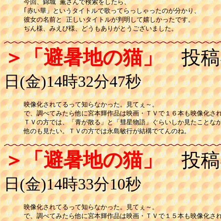
今回、錦城 薫さんで検索をしたら、

｢赤い華」というタイトルで歌ってらっしゃったのが分かり、

彼女の名前と 正しいタイトルが判明して嬉しかったです。

ぢん様、みえぴ様、どうもありがとうございました。
＞「避暑地の猫」
投稿
日(金)14時32分47秒
映像化されてるって知らなかった。見てぇ～。

で、調べてみたら他に宮本輝作品は映画・ＴＶで１６本も映像化され
ＴＶの方では、「青が散る」と「彗星物語」ぐらいしか見たことなか
他のも見たい。ＴＶの方では永島敏行が結構でてんのね。
＞「避暑地の猫」
投稿
日(金)14時33分10秒
映像化されてるって知らなかった。見てぇ～。

で、調べてみたら他に宮本輝作品は映画・ＴＶで１５本も映像化され