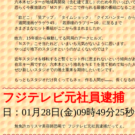
六本木センターが地域再開発（含む建て直し）のため今月いっぱいで
恐らく今夜放送の「Ｍステ」がここで作られる最後の番組になること
「欽どこ」「笑アップ」「タイムショック」「クイズハンター」から
「週間漫画ゲラゲラ45」「若原瞳のラブリー10」に至るまで

さまざまなヒット番組がここから生まれましたか。

他方、15年前から稼動してる同局のアークヒルズ。

「Ｎステ」こそ当たれど、いまいち元気がないように思います。

やっぱり地下のスタジオというのがよくないのでは？

近年スタジオを移転すると暫くヒット作に恵まれないという傾向があ
在京キー局ですが、六本木という地名をＮＥＴを見て初めて知った人
ぜひ新しいスタジオでの捲土重来を期待したいモンです。

もっともスタジオだけ良くってもネェ、作る人間が………。長くなる
フジテレビ元社員逮捕
日：01月28日(金)09時49分25秒
無免許カリスマ美容師恐喝で フジテレビ元社員逮捕だってぇ。