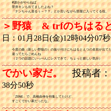
#誰かがやらねば

菅井キンも出てましたよね？

「ナンちゃん居るぅ～？？」とか言いながら部屋に入ってくる役。
＞野猿 & trfのちはる
日：01月28日(金)12時04分07秒
今度の曲（新しい野猿の）の振り付けにちはるとえつの名前が出てたよ
違ってたらごめんね

（２つの話題にいっぺんにレスできて、ちょっと嬉しい気分）
でかい家だ。
投稿者：
38分50秒
「ZONE」で、高橋由伸を特集してたけど、
