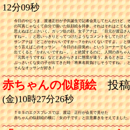
12分09秒
今日のやじうま、渡邊正行が子供誕生で記者会見してたんだけど、そ
の写真じゃなくて自分で描いた似顔絵を持参。それはそれはとても女
思えぬほどぶさいく。ガッツ似の顔。女子アナは、「目元が渡辺さん
すね～。」と思いっきりとってつけたようなコメントをしてたけど、
サンアナは「どこがかわいいですか～？かわいくないですよ。」と強
そう言えばこのオッサン、『今日のお目覚め』というコーナーでもペ
出てくると「かわいいですね～。」と絶賛するのに、人間の赤ちゃん
「元気そうですね」などとあからさまに態度が違う。あるときは、こ
ぶっさいくな女の子が出てきた時「将来名前負けしそうですね。」と
赤ちゃんの似顔絵
投稿
(金)10時27分26秒
ＴＢＳのエクスプレスでは、渡辺　正行が会見で見せた

赤ちゃんの似顔絵の横に「女の子です」と注意書きをそえてました