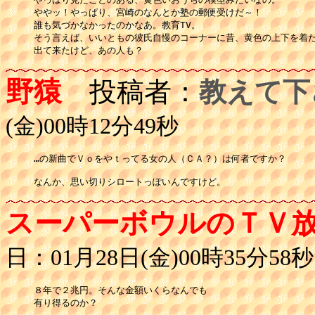
ややッ！やっぱり、宮崎のなんとか塾の郵便受けだ～！

誰も気づかなかったのかなあ。教育TV。

そう言えば、いいともの彼氏自慢のコーナーに昔、黄色の上下を着た
出て来たけど、あの人も？
野猿
投稿者：
教えて下
(金)00時12分49秒
…の新曲でＶｏをやｔってる女の人（ＣＡ？）は何者ですか？

なんか、思い切りシロートっぽいんですけど。
スーパーボウルのＴＶ
日：01月28日(金)00時35分58秒
８年で２兆円。そんな金額いくらなんでも

有り得るのか？