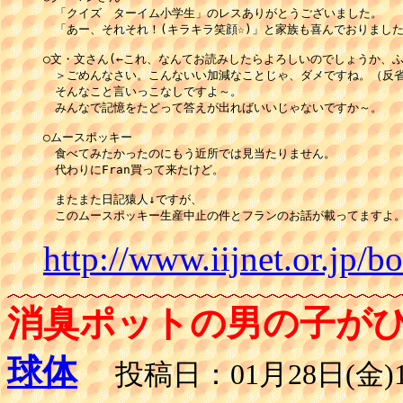
　「クイズ　ターイム小学生」のレスありがとうございました。

　「あー、それそれ！(キラキラ笑顔☆)」と家族も喜んでおりました
○文・文さん(←これ、なんてお読みしたらよろしいのでしょうか、ふ
　＞ごめんなさい。こんないい加減なことじゃ、ダメですね。（反省
　そんなこと言いっこなしですよ～。

　みんなで記憶をたどって答えが出ればいいじゃないですか～。

○ムースポッキー

　食べてみたかったのにもう近所では見当たりません。

　代わりにFran買って来たけど。

　またまた日記猿人↓ですが、

　このムースポッキー生産中止の件とフランのお話が載ってますよ
http://www.iijnet.or.jp
消臭ポットの男の子が
球体
投稿日：01月28日(金)1