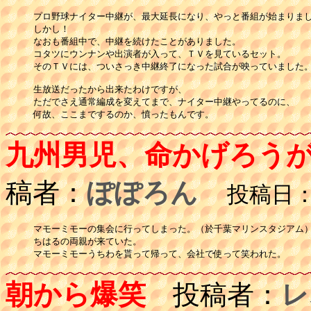
プロ野球ナイター中継が、最大延長になり、やっと番組が始まりまし
しかし！

なおも番組中で、中継を続けたことがありました。

コタツにウンナンや出演者が入って、ＴＶを見ているセット。

そのＴＶには、ついさっき中継終了になった試合が映っていました。
生放送だったから出来たわけですが、

ただでさえ通常編成を変えてまで、ナイター中継やってるのに、

何故、ここまでするのか、憤ったもんです。
九州男児、命かげろう
稿者：
ぽぽろん
投稿日：01
マモーミモーの集会に行ってしまった。（於千葉マリンスタジアム）
ちはるの両親が来ていた。

朝から爆笑
投稿者：
レ