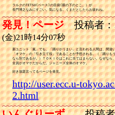
ラルクのTETSU(ベース)の目袋(眼の下のとこ。）が

長門博之なみにすごい。気になる。くまだとしたらお疲れね。
発見！ページ
投稿者：
(金)21時14分07秒
新ユニット「嵐」でも、「踊りがうまい」と言われる人間は、間違い
「オマケ」の「引き立て役」であることが予想される。（「踊りもう
なら別であるが。）ＴＯＫＩＯはこれに当てはまらない。なぜなら、
全員がオマケだからだ。ジャニーズ全体のオマケ。

http://user.ecc.u-tokyo.
2.html
いんぐりーず。
投稿者