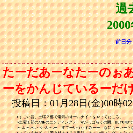
過
200
前日分
たーだあーなたーのぉ
ーをかんじているーだ
投稿日：01月28日(金)00時02
 >すごい昔、土曜２部で電気のオールナイトをやってたころ、

 >土曜１部のANNのエンディングテーマがしばらくの間、BEYONDで
 >べいべべいべべいべー　すてーいうぃずみーー　なにもーいーらな
 >っていうサビ（「驚き桃の木２０世紀」のエンディングにもなって