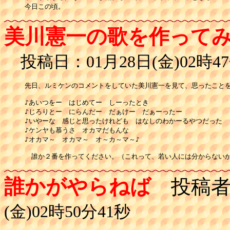
美川憲一の歌を作って
投稿日：01月28日(金)02時47
先日、ルミケンのコメントをしていた美川憲一を見て、思ったことを
♪あいつをー　はじめてー　しーったとき　

♪じろりとー　にらんだー　だぁけー　だぁーったー

♪いやーな　感じと思ったけれども　はなしのわかーるやつだった

♪ケンヤも慕うさ　オカマだもんな

♪オカマ～　オカマ～　オ～カ～マ～♪

　誰か２番を作ってください。（これって、若い人には分からない
誰かがやらねば
投稿者
(金)02時50分41秒