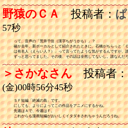
野猿のＣＡ
投稿者：
ぱ
57秒
って、音声の「荒井千佳（漢字ちがうかも）」？

確か去年、新ボーカルとして紹介されたときに、石橋がちらっと「Ｃ
は有名人（えらい人？）」って言ってたような気がするんですが、誰
ずっと思ってました。その後、その話は全然してないし。誰なんだ
＞さかなさん
投稿者：
(金)00時56分45秒
ＳＦ短編「絶滅の島」です。

にしても、よりによってこの作品をアニメにするかね。

先週はＡで、今週はＦ。
