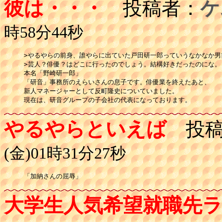
彼は・・・
投稿者：
ケ
時58分44秒
>やるやらの前身、誰やらに出ていた戸田研一郎っていうなかなか男前
>芸人？俳優？はどこに行ったのでしょう。結構好きだったのにな。

本名「野崎研一郎」

「研音」事務所のえらいさんの息子です。俳優業を終えたあと、

新人マネージャーとして反町隆史についていました。

やるやらといえば
投稿
(金)01時31分27秒
「加納さんの屈辱」
大学生人気希望就職先