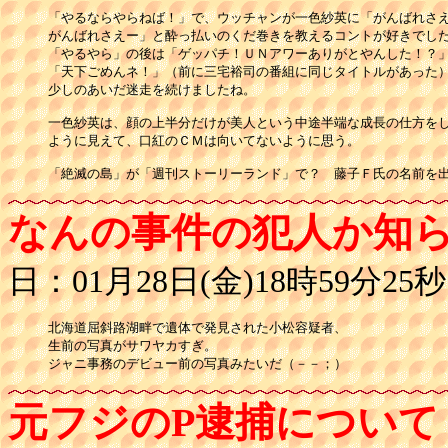
「やるならやらねば！」で、ウッチャンが一色紗英に「がんばれさえ
がんばれさえー」と酔っ払いのくだ巻きを教えるコントが好きでした
「やるやら」の後は「ゲッパチ！ＵＮアワーありがとやんした！？」
「天下ごめんネ！」（前に三宅裕司の番組に同じタイトルがあった）
少しのあいだ迷走を続けましたね。

一色紗英は、顔の上半分だけが美人という中途半端な成長の仕方をし
ように見えて、口紅のＣＭは向いてないように思う。

「絶滅の島」が「週刊ストーリーランド」で？　藤子Ｆ氏の名前を
なんの事件の犯人か知
日：01月28日(金)18時59分25秒
北海道屈斜路湖畔で遺体で発見された小松容疑者、

生前の写真がサワヤカすぎ。

ジャニ事務のデビュー前の写真みたいだ（－－；）
元フジのP逮捕について