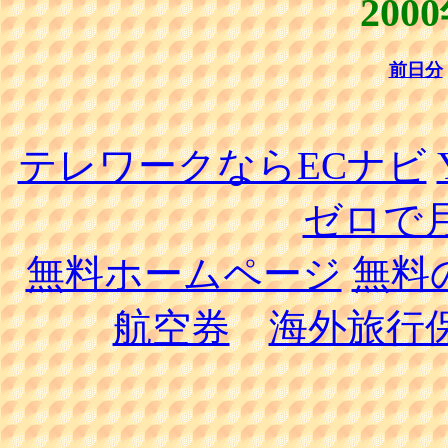
200
前日分
テレワークならECナビ
ゼロで月
無料ホームページ
無料
航空券
海外旅行