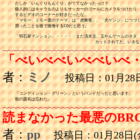
たしか「いんぐりもんぐり」がててなかったっけ？

個人的にはキャラものよりもサッカーのゴールにカメラをつけたり

するビデオのコーナーが好きだったな。

「マモー、ミモー愛のテーマ」は「虎舞竜」、「光ゲンジ」につづく
買ったことを後で後悔するCDだと思う。

「明石家マンション」・・・・・また清水圭、玉やんゲームのネタ

                                カットされてた。い
「べいべべいべべいべ
者：
ミノ
投稿日：01月28日(
「コンディション・グリーン」というバンドだったと思います。

歌の題名は忘れた。
読まなかった最悪のBR
者：
pp
投稿日：01月28日(金