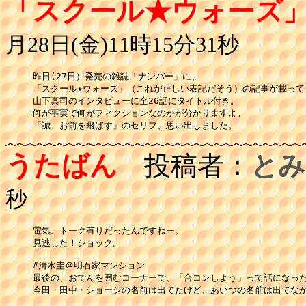
「スクール★ウォーズ
月28日(金)11時15分31秒
昨日(27日）発売の雑誌「ナンバー」に、

「スクール★ウォーズ」（これが正しい表記だそう）の記事が載ってま
山下真司のインタビューに全26話にタイトル付き。

何が事実で何がフィクションなのかが分かりますよ。

うたばん
投稿者：
とみ
秒
電気、トーク有りだったんですねー。

見逃した！ショック。

#清水圭＠明石家マンション

最後の、おでんを囲むコーナーで、「合コンしよう」って話になった
今田・田中・ショージの名前は出てたけど、あいつの名前は出てなか