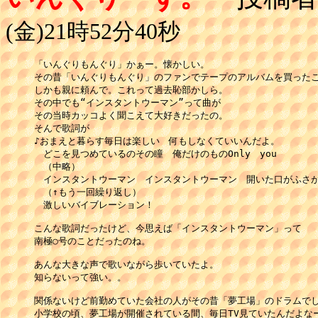
(金)21時52分40秒
「いんぐりもんぐり」かぁー。懐かしい。

その昔「いんぐりもんぐり」のファンでテープのアルバムを買ったこ
しかも親に頼んで。これって過去恥部かしら。

その中でも“インスタントウーマン”って曲が

その当時カッコよく聞こえて大好きだったの。

そんで歌詞が

♪おまえと暮らす毎日は楽しい　何もしなくていいんだよ。

　どこを見つめているのその瞳　俺だけのものOnly　you

　（中略）

　インスタントウーマン　インスタントウーマン　開いた口がふさが
　（↑もう一回繰り返し）

　激しいバイブレーション！

こんな歌詞だったけど、今思えば「インスタントウーマン」って

南極○号のことだったのね。

あんな大きな声で歌いながら歩いていたよ。

知らないって強い。。

関係ないけど前勤めていた会社の人がその昔「夢工場」のドラムでし
小学校の頃、夢工場が開催されている間、毎日TV見ていたんだよなー