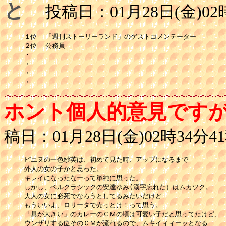
と
投稿日：01月28日(金)02時
１位  「週刊ストーリーランド」のゲストコメンテーター

２位  公務員

・

・

・

ホント個人的意見です
稿日：01月28日(金)02時34分4
ピエヌの一色紗英は、初めて見た時、アップになるまで

外人の女の子かと思った。

キレイになったなーって単純に思った。

しかし、ベルクラシックの安達ゆみ(漢字忘れた）はムカツク。

大人の女に必死でなろうとしてるみたいだけど

もういいよ、ロリータで売っとけ！って思う。

「具が大きい」のカレーのＣＭの頃は可愛い子だと思ってたけど、

ウンザリする位そのＣＭが流れるので、ムキイィィーッとなる
