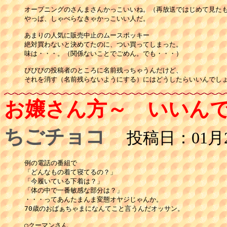
オープニングのさんまさんかっこいいね。（再放送ではじめて見たも
やっぱ、しゃべらなきゃかっこいい人だ。

あまりの人気に販売中止のムースポッキー

絶対買わないと決めてたのに、つい買ってしまった。

味は・・・。（関係ないことでごめん。でも・・・）

ぴぴぴの投稿者のところに名前残っちゃうんだけど、

それを消す（名前残らないようにする）にはどうしたらいいんでし
お嬢さん方～ いいん
ちごチョコ
投稿日：01月28
例の電話の番組で

「どんなもの着て寝てるの？」

「今履いている下着は？」

「体の中で一番敏感な部分は？」

・・・ってあんたまんま変態オヤジじゃんか。

70歳のおばぁちゃまになんてこと言うんだオッサン。

○クーマンさん
