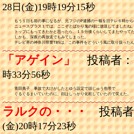
28日(金)19時19分15秒
もう１日も前の事になるが、元フジのP逮捕の一報を日テレ６時からの
ニュースプラス１では、ここぞとばかり鬼の様に放送してましたね。
トップにもってきたかと思ったら、１５分後くらいしてまたやってた
しかも、深夜の再放送でもみてしまった。

テレビ界の神奈川県警TBSは、この事件をどういう風に取り扱った
「アゲイン」
投稿者：
時33分56秒
青田典子　事故で大けがしたとゆう設定で頭じゅう包帯で

ラルクの・・・
投稿者
(金)20時17分23秒