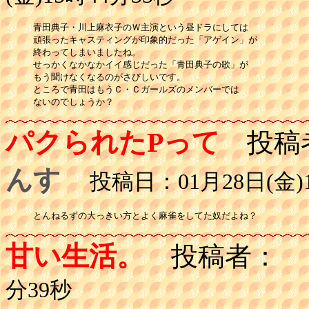
青田典子・川上麻衣子のＷ主演という昼ドラにしては

頑張ったキャスティングが印象的だった「アゲイン」が

終わってしまいましたね。

せっかくなかなかイイ感じだった「青田典子の歌」が

もう聞けなくなるのがさびしいです。

ところで青田はもうＣ・Ｃガールズのメンバーでは

ないのでしょうか？
パクられたPって
投稿
んす
投稿日：01月28日(金)1
とんねるずの大っきい方とよく麻雀をしてた奴だよね？
甘い生活。
投稿者：
分39秒