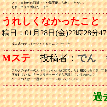
アイドル時代の渡瀬マキや我王銀二も出ていたな。。

うれしくなかったこと
稿日：01月28日(金)22時28分4
成人式のゲストがいんぐりもんぐりだった。
Mステ
投稿者：
でん
投
ラルクのギターの人（今日いいともに出ていた）相変わらずタバコ吸
演奏している。キースリチャードでも意識しているのかな？

ベースの人は一生懸命にコーラス歌っているのに。
過