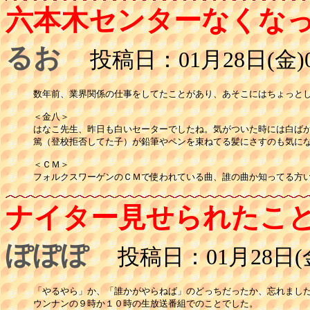
六本木センターなくな
るお
投稿日：01月28日(金)0
数年前、業界関係の仕事をしてたことがあり、あそこにはちょっとし
＜金八＞

はなこ先生、昨日も白いセーターでしたね。気がついた時には白ばか
篤（登校拒否してた子）が鉛筆やペンを束ねてる髪にさすのも気にな
＜ＣＭ＞

フォルクスワーゲンのＣＭで使われている曲、誰の曲か知ってる方
ナイター見せられたこ
ぽぽぽ
投稿日：01月28日(金
「やるやら」か、「誰かがやらねば」のどっちだったか、忘れました
ウンナンの９時か１０時の生放送番組でのことでした。
