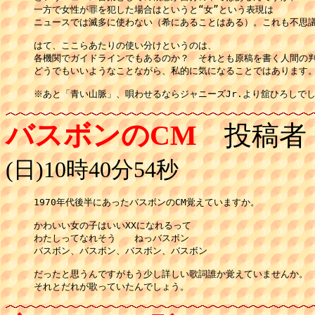
一方で女性が罪を犯した場合はというと“女”という表現は

ニュースでは滅多に使わない（希にあることはある）。これも不思議
はて、ここらあたりの使い分けというのは、

各機関でガイドラインでもあるのか？　それとも原稿を書く人間の判
どうでもいいようなことながら、私的に気になることではあります。
※あと「青い山脈」、唄わせるならジャニーズJr.より舘ひろしで
バスボンのCM
投稿者
(日)10時40分54秒
1970年代後半にあったバスボンのCM覚えていますか。

かわいい女の子はいいXXになれるって

わたしってなれそう　　ねっバスボン

バスボン、バスボン、バスボン、バスボン

だったと思うんですがもう少し詳しい歌詞誰か覚えていませんか。

それとだれが歌っていたんでしょう。