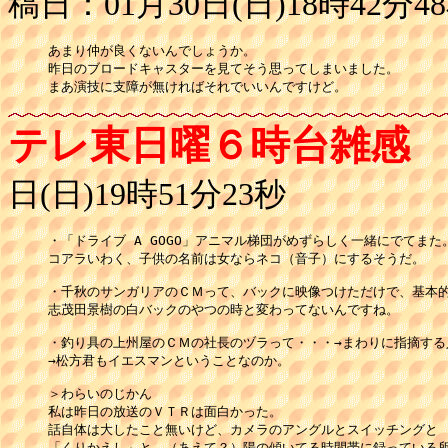
稿日：01月30日(日)18時42分4
あまり仲が良くないんでしょうか。

昨日のブロードキャスターを見てそう思ってしまいました。

まあ演技に支障が無ければそれでいいんですけど。
テレ東日曜６時台雑感
日(日)19時51分23秒
・「ドライブ A GOGO」アニマル梯団がめずらしく一緒にでてまた。
コアラいわく、子供の名前は女ならネコ（音子）にするそうだ。

・千秋のサンガリアのＣＭって、バックに映像つけただけで、基本的
志茂田景樹の白バックのやつの時と変わってないんですね。

・釣り具の上州屋のＣＭの社長のヅラって・・・→まわりに指摘する
→松方君もイエスマンということなのか。

＞わらいのじかん

私は昨日の放送のＶＴＲは面白かった。

話自体は大したこと無いけど、カメラのアングルとスイッチングと

「くりかえし」と、（あえて？）陽の傾いてる時間帯に録っている所