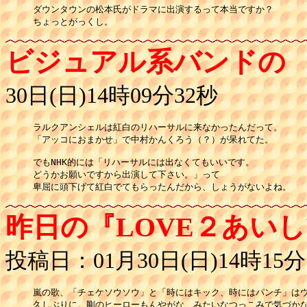
ダウンタウンの松本氏がドラマに出演するって本当ですか？

ちょっとがっくし。
ビジュアル系バンドの
30日(日)14時09分32秒
ラルクアンシェルは紅白のリハーサルに来なかったんだって。

「アッコにおまかせ」で中村かんくろう（？）が呆れてた。

でもNHK的には「リハーサルには出なくてもいいです。

どうかお願いですから出演して下さい。」って

昨日の『LOVE２あい
投稿日：01月30日(日)14時15分
嵐の歌、「チェケソウソウ」と「時にはキック、時にはパンチ」はウ
久しぶりに。剛のヒーローもんやがな、みたいなつっこみで気づかな