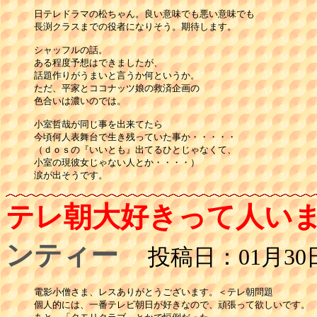
日テレドラマの松ちゃん。良い意味でも悪い意味でも

長渕クラスまでの役者になりそう。期待します。

シャッフルの話。

ある程度予想はできましたが、

話題作りがうまいと言うか何というか。

ただ、平家とココナッツ娘の救済企画の

色合いは濃いのでは。

小室哲哉が同じ事を出来てたら

今頃何人表舞台で生き残っていた事か・・・・・

（ｄｏｓの『いいとも』出てるひとじゃなくて、

小室の現彼女じゃない人とか・・・・）

涙が出そうです。
テレ朝大好きって人いま
ンティー
投稿日：01月30日(
電影小僧さま、レスありがとうございます。＜テレ朝問題

個人的には、一番テレビ朝日が好きなので、頑張って欲しいです。
