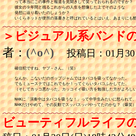
って本当にこの事件と報道を見聞きして笑っておられるのですか？

彼女の９年間と残るこれからの人生を想像した上でそのような

発想に辿り着いたのしょうか？

いくらネットが便所の落書きと呼ばれているとはいえ、あまりにも
＞ビジュアル系バンド
者：
(^o^)
投稿日：01月30日
確信犯ですね、ヤプ－さん。（笑）

なんか、こないだのポップジャムではタバコを吸ってなかった。

でもミューステではこれでもか！ってぐらいタバコふかしてた。

（そしてカッコ悪かった。カッコイイ吸い方を勉強した方がよろしい
NHKに「演奏中はタバコを吸うな！」って中学生みたいに怒られて、
ビューティフルライフ