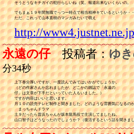
そうとうなキチガイの犯行らしいね（笑。報道出来ないくらいの。

でもまぁ１９年間無職でっつー時点で相当精神キているというか・・
ただ、これって山本直樹のマンガみたいで萌え
http://www4.justnet.ne.j
永遠の仔
投稿者：
ゆき
分34秒
上下巻分厚いですが、一度読んでみてはいかがでしょうか。

（どの作家さんか忘れましたが、どこかの雑誌で「永遠の

仔」は文章が下手だといっていた人もいました。）

ですが内容はいいと思います。

月１０の読売テレビ制作と聞きました。どのような雰囲気になるのか
　まっちゃんドラマ

土９だったら昔浜ちゃんが坂本龍馬役で主演してましたね。

山口智子はどうなったのでしょうか？（復活するという話を聞きま