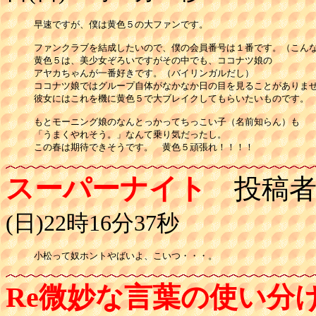
早速ですが、僕は黄色５の大ファンです。

ファンクラブを結成したいので、僕の会員番号は１番です。（こんな
黄色５は、美少女ぞろいですがその中でも、ココナツ娘の

アヤカちゃんが一番好きです。（バイリンガルだし）

ココナツ娘ではグループ自体がなかなか日の目を見ることがありませ
彼女にはこれを機に黄色５で大ブレイクしてもらいたいものです。

もとモーニング娘のなんとっかってちっこい子（名前知らん）も

「うまくやれそう。」なんて乗り気だったし。　

この春は期待できそうです。　黄色５頑張れ！！！！
スーパーナイト
投稿者
(日)22時16分37秒
小松って奴ホントやばいよ、こいつ・・・。
Re微妙な言葉の使い分