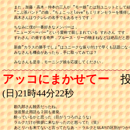
また，加藤・高木・仲本の三人が ”モー娘”とは別ユニットとして結
”こぶ茶バンド”の曲，”ちょこっとlove”もミリオンセラーを獲得し
高木さんはウクレレの名手でもあるそうです．

ちなみに僕が一番好きなメンバーは，

”ニューズペーパー”という愛称で親しまれている すわさん です．

すわさん の発する奇声，ブルース・リーの物まねなどは絶品だと思い
新曲”カラスの勝手でしょ”はユニークな振り付けで早くも話題になっ
みなさんも機会があったら，手に取ってみては？

みなさんも是非，モーニング娘を応援してください．
アッコにまかせてー
投
(日)21時44分22秒
勘九郎さん饒舌だったね。

放送禁止用語も２回も連発。

酔っているかと思った（目がうつろのような）

ラルクだけが挨拶に来なかったのと怒ってた（笑）

あとリハも来てないと言ってたなあ・・ラルクとGLAYの区別がつか