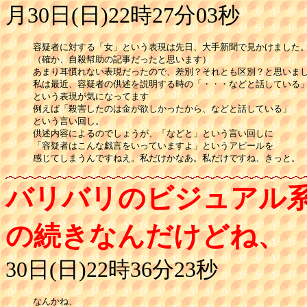
月30日(日)22時27分03秒
容疑者に対する「女」という表現は先日、大手新聞で見かけました。
（確か、自殺幇助の記事だったと思います）

あまり耳慣れない表現だったので、差別？それとも区別？と思いまし
私は最近、容疑者の供述を説明する時の「・・・などと話している」
という表現が気になってます

例えば「殺害したのは金が欲しかったから、などと話している」

という言い回し。

供述内容によるのでしょうが、「などと」という言い回しに

「容疑者はこんな戯言をいっていますよ」というアピールを

感じてしまうんですねえ。私だけかなあ。私だけですね、きっと。
バリバリのビジュアル
の続きなんだけどね、
30日(日)22時36分23秒
なんかね、
