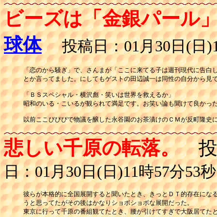
ビーズは「金銀パール
球体
投稿日：01月30日(日)1
「恋のから騒ぎ」で、さんまが「ここに来てる子は週刊現代に告白し
とか言ってました。にしてもゲストの田辺誠一は同性の自分から見て
「ＢＳスペシャル・横沢彪・笑いは世界を救えるか」

昭和のいる・こいるが観られて満足です。お笑い論も聞けて良かった
以前ここぴぴぴで物議を醸した永谷園のお茶漬けのＣＭが反町隆史
悲しい千原の転落。
投
日：01月30日(日)11時57分53秒
彼らが本格的に全国展開すると聞いたとき、きっとＤＴ的存在になる
うと思ってたがその後はかなりショボショボな展開だった。

東京に行って千原の番組観てたとき、腰が引けてすぎで大阪居てたと