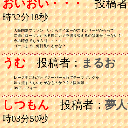
おいおい・・・
投稿者
時32分18秒
大阪国際マラソン、いくらダイエーがスポンサーだからって

沿道にローソンがある度にカメラ切り替えるのは露骨じゃない？

今の時点でもう３回・・・・。

ゴールまでに何軒見れるかな？
うむ
投稿者：
まるお
投
レース中にわざわざスーパー入れてテーマソングを

延々流すのもいかがなものか？？大阪国際。

Byアルフィー
しつもん
投稿者：
夢人
時03分50秒