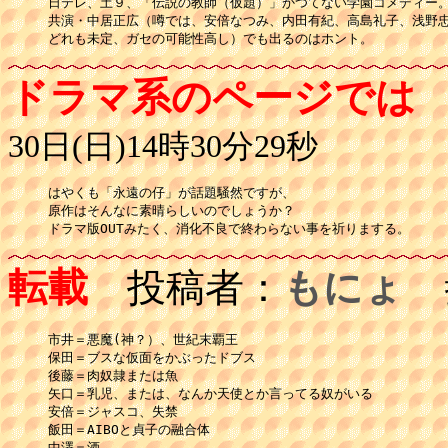
日テレ、土９、「伝説の教師（仮題）」かつてない学園コメディー。
共演・中居正広（噂では、安倍なつみ、内田有紀、高島礼子、浅野忠
どれも未定、ガセの可能性高し）でも出るのはホント。
ドラマ系のページでは
30日(日)14時30分29秒
はやくも「永遠の仔」が話題騒然ですが、

原作はそんなに素晴らしいのでしょうか？

ドラマ版OUTみたく、消化不良で終わらない事を祈りまする。
転載
投稿者：
もにょ
投
市井＝悪魔(神？）、世紀末覇王 

保田＝ブスな仮面をかぶったドブス 

後藤＝肉奴隷または魚 

矢口＝乳児、または、なんか天使とか言ってる奴がいる 

安倍＝ジャスコ、失禁 

飯田＝AIBOと貞子の融合体 

中澤＝酒 
