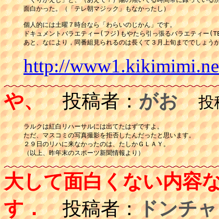
面白かった。（「テレ朝マジック」もなかったし）

個人的には土曜７時台なら「わらいのじかん」です。

ドキュメントバラエティー(フジ)もやたら引っ張るバラエティー(TB
あと、なにより，同番組見られるのは長くて３月上旬まででしょう
http://www1.kikimimi.n
や、
投稿者：
がお
投稿日
ラルクは紅白リハーサルには出てたはずですよ。

ただ、マスコミの写真撮影を拒否したんだったと思います。

２９日のリハに来なかったのは、たしかＧＬＡＹ。

（以上、昨年末のスポーツ新聞情報より）
大して面白くない内容
す．
投稿者：
ドンチャ