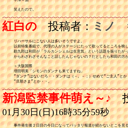
紅白の
投稿者：
ミノ
投
リハーサルにこない人は多いそうですよ。

以前特集番組で、代理の人がステージにたって歌ってるところを映し
勘九郎は和田が「ラルカンシェルは生意気」という話題を振りたがっ
からわざわざそんなこと話したんじゃないの？だとしたら和田の方が
＞大阪国際

増田明美「シモンのダンナも来てますね」

“ダンナ”はないだろ・・ダンナは（－。－；）せめて“ご主人”とか

新潟監禁事件萌え～♪
投
01月30日(日)16時35分59秒
事件発生後２日目の今日になってパッタリ報道が続かないとこを見る