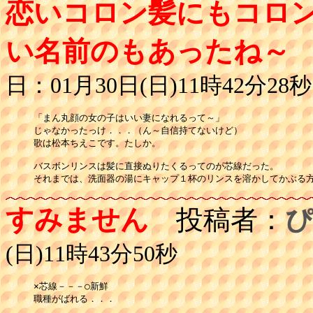
恋いコロン髪にもコロ
い名前のもあったね～
日：01月30日(日)11時42分28秒
「まん丸顔の女の子はいい妻になれるって～」

じゃなかったっけ．．．（ん～自信持てないけど）

歌は松本ちえこです。たしか。

バスボンリンスは髪に直接ぬりたくるってのが芯線だった。

それまでは、洗面器の湯にキャップ１杯のリンスを溶かしてかぶる
すみません
投稿者：
ぴ
(日)11時43分50秒
×芯線－－－○新鮮

職種がばれる．．．