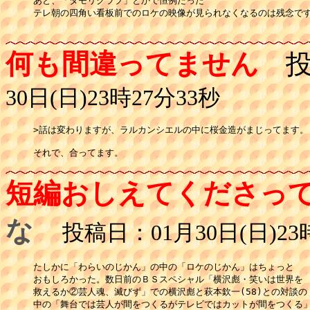
あと、「タモリクラブ」とかで恒例だった

テレ朝の四角い看板前でのロケの映像が見られなくなるのは残念です
何も間違ってません
投
30日(日)23時27分33秒
>話は変わりますが、ラルカンシエルの中に桜金造がまじってます。

それで、合ってます。
短編おしえてくださっ
な
投稿日：01月30日(日)23時
たしかに「わらいのじかん」の中の「ロケのじかん」はちょっと

おもしろかった。数日前のＢＳスペシャル「横沢彪・笑いは世界を

救えるか②芸人魂、滅びず」での横沢彪と萩本欽一(58)との対談の

中の「舞台では芸人が間をつくるがテレビではカットが間をつくる」