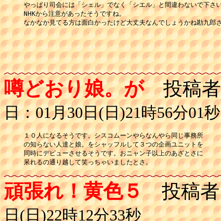
やっぱり司会には「シェル」でなく「シエル」と間違わないで下さい
NHKから注意があったそうですね。

なかなか見てる方は面白かったけど大丈夫なんでしょうかね勘九郎さ
噂どおり娘。が
投稿者
日：01月30日(日)21時56分01秒
１０人になるそうです。シスコムーンやらなんやら同じ事務所

の知らない人達と娘。をシャッフルして３つの企画ユニットを

同時にデビューさせるそうです。おニャン子以上のあざとさに

呆れるの通り越して笑っちゃいましたとさ。
頑張れ！黄色５
投稿者
日(日)22時12分33秒