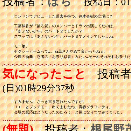
投稿者：
ぽち
投稿日：01月
ロンドンでデビューした過去を持つ、鈴木杏樹の立場は？

工藤静香が『後ろ髪』のメンバーとドラマ出演してたのは、

『あぶない少年』のパート２でしたか？

スマップは『あぶない少年』パート３でメインでしたよね。

モー娘。

セクシービームって…。石黒さんやめて良かったねぇ。

気になったこと
投稿者
(日)01時29分37秒
すみません。さっき書き忘れたんですが。

Ｊｒ．とプッチモニ、出てましたね、青春グラフィティ。

(無題)
投稿者：
根尾野