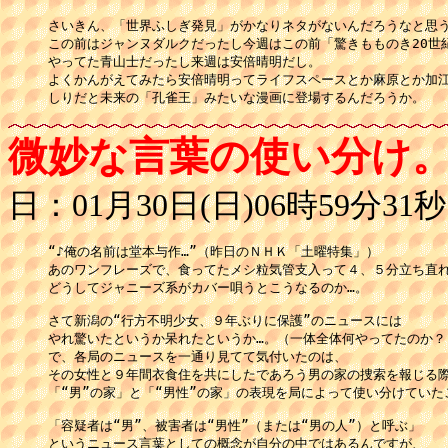
さいきん、「世界ふしぎ発見」がかなりネタがないんだろうなと思う
この前はジャンヌダルクだったし今週はこの前「驚きもものき20世紀
やってた青山士だったし来週は安倍晴明だし。

よくかんがえてみたら安倍晴明ってライフスペースとか麻原とか加江
微妙な言葉の使い分け
日：01月30日(日)06時59分31秒
“♪俺の名前は堂本与作…”（昨日のＮＨＫ「土曜特集」）

あのワンフレーズで、食ってたメシ粒気管支入って４、５分立ち直れ
どうしてジャニーズ系がカバー唄うとこうなるのか…。

さて新潟の“行方不明少女、９年ぶりに保護”のニュースには

やれ驚いたというか呆れたというか…。（一体全体何やってたのか？）
で、各局のニュースを一通り見てて気付いたのは、

その女性と９年間衣食住を共にしたであろう男の家の捜索を報じる際
「“男”の家」と「“男性”の家」の表現を局によって使い分けていたこ
「容疑者は“男”、被害者は“男性”（または“男の人”）と呼ぶ」

というニュース言葉としての概念が自分の中ではあるんですが、
