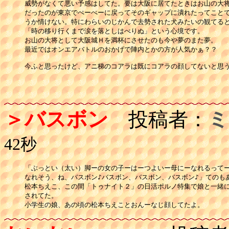
威勢がなくて悪い予感はしてた。要は大阪に居てたときはお山の大将
だったのが東京でぺーぺーに戻ってそのギャップに潰れたってことで
うか情けない。特にわらいのじかんで去勢された犬みたいの観てると
「時の移り行くまで涙を落としはべりぬ」という心境です。

お山の大将として大阪城Ｈを満杯にさせたのも今や夢のまた夢。

最近ではオンエアバトルのおかげで陣内とかの方が人気かぁ？？

今ふと思ったけど、アニ梯のコアラは既にコアラの顔してないと思う
＞バスボン
投稿者：
ミ
42秒
「ぶっとい（太い）脚ーの女の子ーはーつよいー母にーなれるってー
なれそう、ね、バスボン♪バスボン、バスボン、バスボン♪」てのもあ
松本ちえこ、この間「トゥナイト２」の日活ポルノ特集で娘と一緒に
されてた。

小学生の娘、あの頃の松本ちえことおんーなじ顔してたよ。