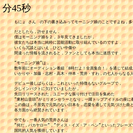
分45秒
もにょ さん　の下の書き込みってモーニング娘のことですよね，多分
だとしたら，許せません．

僕はモーニング娘を２，３年見てきましたが，

彼女たちは本当に純粋に芸能活動に取り組んでいるのですよ．

いくら冗談とはいえ，ひどい中傷や

間違った情報を流されると，ファンとしても本当に迷惑です．

”モーニング娘”は，

数年前にオーディション番組「8時だよ！全員集合！」を通じて結成さ
いかりや・加藤・志村・高木・仲本・荒井・すわ，の七人からなる人
デビュー後しばらくは，これといった特徴もないグループで，

少しインパクトに欠けていましたが，

先日リリースされた，ユニークな振り付けで注目を集めた

”東村山音頭”がミリオンセラーとなり，一躍トップアイドルの座に着
この曲は，不景気で元気のない日本を，恋愛を通して元気づけた曲と
各方面から絶賛されています．

中でも，一番人気の荒井さんは

”何だ，バカヤロー”，”ディス・イズ・ア・ペン”といったフレーズで
国民的人気を獲得しています．
