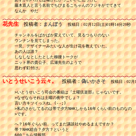
藤木直人と言う名前でちびまるこちゃんのフジキがでてきて

なんか　やだ
花先生
投稿者：
まんぼう
投稿日：02月12日(土)01時14分29秒
チャンネルをぱかぱか変えていて、見るつもりのない

ウンナンを見てしまった。

一見、デザイナーみたいな人が生け花を教えていた。

あの人は誰？

しなしなとしたとした柳腰トークが

ニット界の貴公子、広瀬先生のようで

思わず釘付け。
いとうせいこう云々。
投稿者：
偽いかさそ
投稿日：02月12
>いとうせいこう司会の番組は『土曜倶楽部』じゃないです。

>なぜならそれは土曜の夜中でしょ？

言い方キツイっスね。(--;)

>私のさがしてるのは帯で夕方NHKしかも16年くらい前のものなの

>です。

へ？16年ぐらい前、ってまだ講談社やめるまえですか？

帯？NHK総合？夕方？というと

600こちら情報部
