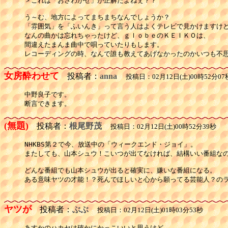
＞これは「おさわがせ」が正解だよねぇ？？

う～む、地方によってまちまちなんでしょうか？

「雰囲気」を「ふいんき」って言う人はよくテレビで見かけますけど
なんの曲かは忘れちゃったけど、ｇｌｏｂｅのＫＥＩＫＯは、

間違えたまんま曲中で唄っていたりもします。

レコーディングの時、なんで誰も教えてあげなかったのかいつも不
女房酔わせて
投稿者：
anna
投稿日：02月12日(土)00時52分07
中野良子です。

(無題)
投稿者：
根尾野茂
投稿日：02月12日(土)00時52分39秒
NHKBS第２で今、放送中の「ウィークエンド・ジョイ」。

またしても、山本シュウ！こいつが出てなければ、結構いい番組なの
どんな番組でも山本シュウが出ると確実に、嫌いな番組になる。

ある意味ヤツの才能！？死んでほしいと心から願ってる芸能人？のラ
ヤツが
投稿者：
ぶぶ
投稿日：02月12日(土)01時03分53秒
あすかのハカセは確かにかっこいいと思うけど
