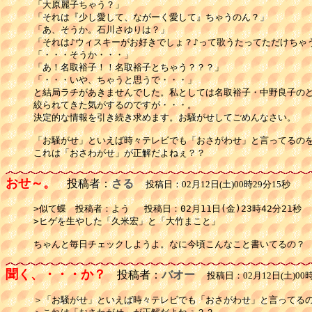
「大原麗子ちゃう？」

「それは『少し愛して、ながーく愛して』ちゃうのん？」

「あ、そうか。石川さゆりは？」

「それは♪ウィスキーがお好きでしょ？♪って歌うたってただけちゃう
「・・・そうか・・・」

「あ！名取裕子！！名取裕子とちゃう？？？」

「・・・いや、ちゃうと思うで・・・」

と結局ラチがあきませんでした。私としては名取裕子・中野良子のど
絞られてきた気がするのですが・・・。

決定的な情報を引き続き求めます。お騒がせしてごめんなさい。

「お騒がせ」といえば時々テレビでも「おさがわせ」と言ってるのを
これは「おさわがせ」が正解だよねぇ？？
おせ～。
投稿者：
さる
投稿日：02月12日(土)00時29分15秒
>似て蝶　投稿者：よう 　投稿日：02月11日(金)23時42分21秒

>ヒゲを生やした「久米宏」と「大竹まこと」

聞く、・・・か？
投稿者：
バオー
投稿日：02月12日(土)00時
＞「お騒がせ」といえば時々テレビでも「おさがわせ」と言ってるの