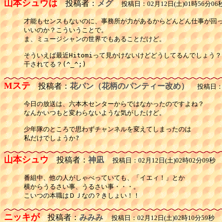
山本シュウは
投稿者：
メグ
投稿日：02月12日(土)01時56分06
才能もセンスもないのに、事務所が力があるからどんどん仕事が回っ
いいのか？こういうことで。

ま、ミュージシャンの世界でもあることだけど。

そういえば最近Hitomiって見かけないけどどうしてるんでしょう？

干されてる？(^_^;)
Mステ
投稿者：
花パン（花柄のパンティー改め）
投稿日：02
今日の放送は、六本木センターからではなかったのですよね？

なんかいつもと変わらないような気がしたけど。

少年隊のところで思わずチャンネルを変えてしまったのは

私だけでしょうか?
山本シュウ
投稿者：
神凪
投稿日：02月12日(土)02時02分09秒
番組中、他の人がしゃべっていても、「イエィ！」とか

横からうるさい事、うるさい事・・・。

こいつの本職はＤＪなの？きしょい！！
ニッキが
投稿者：
みみみ
投稿日：02月12日(土)02時10分59秒