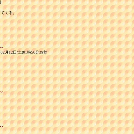
秒
てくる。

月12日(土)01時56分39秒