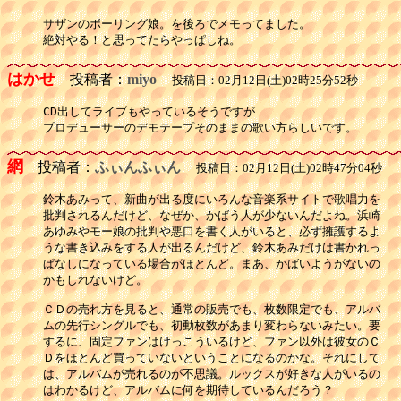
サザンのボーリング娘。を後ろでメモってました。

絶対やる！と思ってたらやっぱしね。
はかせ
投稿者：
miyo
投稿日：02月12日(土)02時25分52秒
CD出してライブもやっているそうですが

プロデューサーのデモテープそのままの歌い方らしいです。
網
投稿者：
ふぃんふぃん
投稿日：02月12日(土)02時47分04秒
鈴木あみって、新曲が出る度にいろんな音楽系サイトで歌唱力を

批判されるんだけど、なぜか、かばう人が少ないんだよね。浜崎

あゆみやモー娘の批判や悪口を書く人がいると、必ず擁護するよ

うな書き込みをする人が出るんだけど、鈴木あみだけは書かれっ

ぱなしになっている場合がほとんど。まあ、かばいようがないの

かもしれないけど。

ＣＤの売れ方を見ると、通常の販売でも、枚数限定でも、アルバ

ムの先行シングルでも、初動枚数があまり変わらないみたい。要

するに、固定ファンはけっこういるけど、ファン以外は彼女のＣ

Ｄをほとんど買っていないということになるのかな。それにして

は、アルバムが売れるのが不思議。ルックスが好きな人がいるの

はわかるけど、アルバムに何を期待しているんだろう？