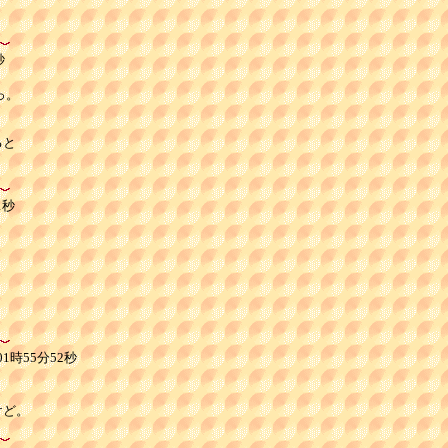
秒
。

と

1秒
1時55分52秒
けど。