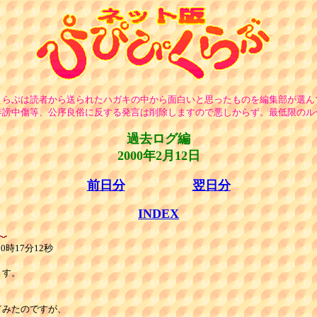
くらぶは読者から送られたハガキの中から面白いと思ったものを編集部が選ん
誹謗中傷等、公序良俗に反する発言は削除しますので悪しからず。最低限のル
過去ログ編
2000年2月12日
前日分
翌日分
INDEX
0時17分12秒
す。

みたのですが、
