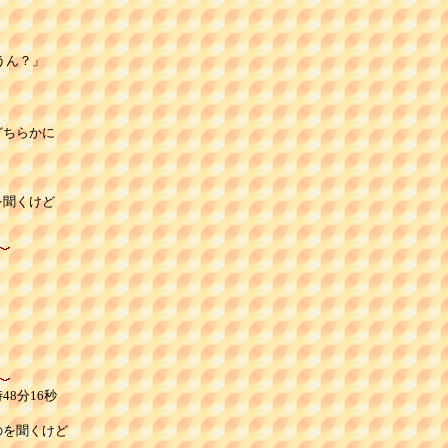
ん？」

ちらかに

聞くけど

48分16秒
を聞くけど
