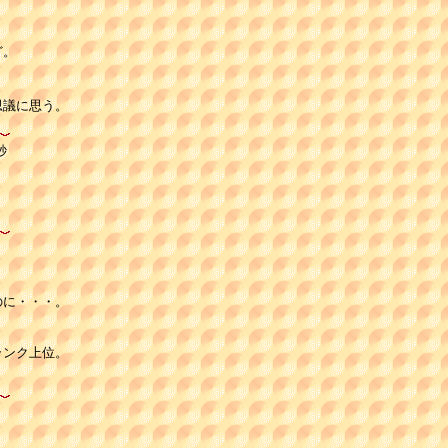
。

思議に思う。
秒
に・・・。

ンク上位。
