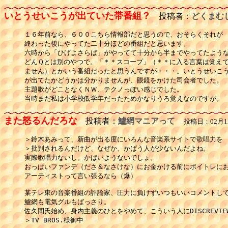
いとうせいこうが出ていた帯番組？
投稿者：
どくまむ
１６年前なら、６００こちら情報部だと思うので、おそらくそれが

終わった後にやってた二十分ほどの番組だと思います。

六時から「ひげよさらば」がやってて十分から半までやってたような
どんＱとは別のやつで。「＊＊スコープ」（＊＊に入る言葉は覚えて
ません）とかいう番組だったと思うんですが・・・。いとうせいこう
が出てたかどうかは分かりませんが、眼鏡をかけた司会者でした。

主題歌がどことなくＮＷ、テクノっぽい感じでした。

当時まだ私は小学校低学年だったためかなりうろ覚えなのですが。
また怒るんだろな
投稿者：
鱸網マニアって
投稿日：02月12
＞鈴木あみって、新曲が出る度にいろんな音楽系サイトで歌唱力を

＞批判されるんだけど、なぜか、かばう人が少ないんだよね。

実際歌唱力ないし。かばいようないでしょ。

おっぱいファンデ（ださ＆なさけな）にお金かける前にボイトレにお
アーティストって言い張るなら（爆）

某テレ東の音楽番組の評論家、圧力に負けずいつもいいコメントして
鱸網も電気グルもばっさり。

佐久間氏始め、身内主義のひとをやめて、こういう人にDISCREVIEW
＞TV BROS.様御中
