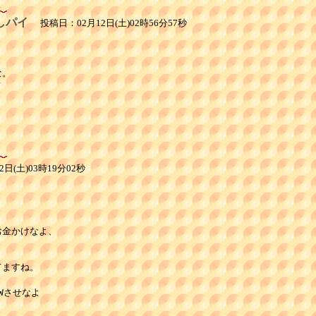
しパイ
投稿日：02月12日(土)02時56分57秒
。





日(土)03時19分02秒
金かけなよ、

ますね。

させなよ
