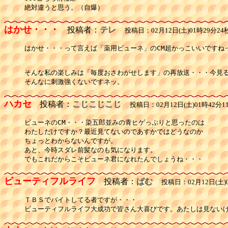
はかせ・・・
投稿者：
テレ
投稿日：02月12日(土)01時29分24
はかせ・・・って言えば「薬用ビューネ」のCM超かっこいいですねっ
そんな私の楽しみは「毎度おさわがせします」の再放送・・・今見る
ハカセ
投稿者：
こじこじこじ
投稿日：02月12日(土)01時42分1
ビューネのCM・・・染五郎並みの青ヒゲっぷりと思ったのは

わたしだけですか？最近見てないのであすかではどうなのか

ちょっとわからないんですが。

あと、今時スダレ前髪なのも気になります。

でもこれだからこそビューネ君になれたんでしょうね・・・
ビューティフルライフ
投稿者：
ぱむ
投稿日：02月12日(土)0
ＴＢＳでバイトしてる者ですが・・・

ビューティフルライフ大成功で皆さん大喜びです。あたしは見ない