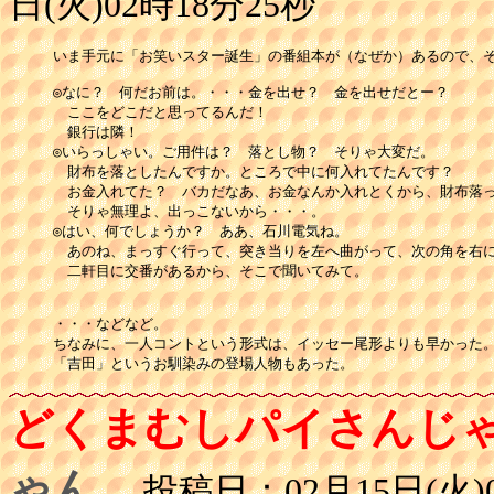
日(火)02時18分25秒
いま手元に「お笑いスター誕生」の番組本が（なぜか）あるので、そ
◎なに？　何だお前は。・・・金を出せ？　金を出せだとー？

　ここをどこだと思ってるんだ！

　銀行は隣！

◎いらっしゃい。ご用件は？　落とし物？　そりゃ大変だ。

　財布を落としたんですか。ところで中に何入れてたんです？

　お金入れてた？　バカだなあ、お金なんか入れとくから、財布落っ
　そりゃ無理よ、出っこないから・・・。

◎はい、何でしょうか？　ああ、石川電気ね。

　あのね、まっすぐ行って、突き当りを左へ曲がって、次の角を右に
　二軒目に交番があるから、そこで聞いてみて。

・・・などなど。

ちなみに、一人コントという形式は、イッセー尾形よりも早かった。
「吉田」というお馴染みの登場人物もあった。
どくまむしパイさんじ
ゃん
投稿日：02月15日(火)0