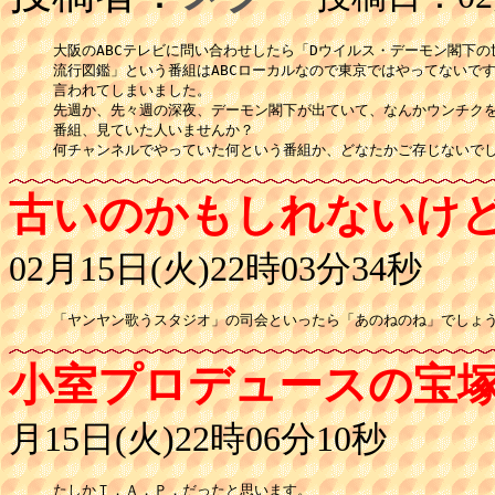
大阪のABCテレビに問い合わせしたら「Dウイルス・デーモン閣下の世
流行図鑑」という番組はABCローカルなので東京ではやってないです
言われてしまいました。

先週か、先々週の深夜、デーモン閣下が出ていて、なんかウンチクを
番組、見ていた人いませんか？

何チャンネルでやっていた何という番組か、どなたかご存じないで
古いのかもしれないけ
02月15日(火)22時03分34秒
「ヤンヤン歌うスタジオ」の司会といったら「あのねのね」でしょ
小室プロデュースの宝
月15日(火)22時06分10秒
たしかＴ．Ａ．Ｐ．だったと思います。
