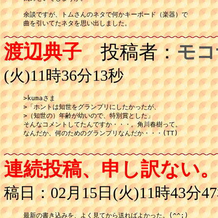
余談ですが、トムさんのネタで何かキーボード（楽器）で

曲を引いてたネタを思い出しました。
渡辺典子
投稿者：
モコ
(火)11時36分13秒
>kumaさま

>「ホントは知世をグランプリにしたかったが、

>（知世の）年齢が幼いので、特別賞とした」

そんなコメントしてたんですか・・・。角川春樹って。

なんだか、何のためのグランプリなんだか・・・(TT)

連続投稿、申し訳ない
稿日：02月15日(火)11時43分4
最新の書き込みを、よく見てから送ればよかった。(^^;)
