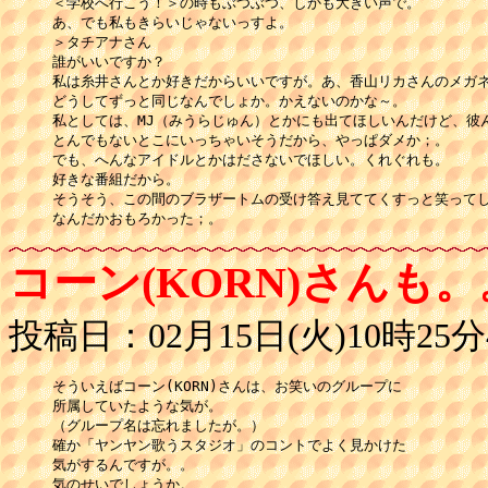
＜学校へ行こう！＞の時もぶつぶつ、しかも大きい声で。

あ、でも私もきらいじゃないっすよ。

＞タチアナさん

誰がいいですか？

私は糸井さんとか好きだからいいですが。あ、香山リカさんのメガネ
どうしてずっと同じなんでしょか。かえないのかな～。

私としては、MJ（みうらじゅん）とかにも出てほしいんだけど、彼ん
とんでもないとこにいっちゃいそうだから、やっぱダメか；。

でも、へんなアイドルとかはださないでほしい。くれぐれも。

好きな番組だから。

そうそう、この間のブラザートムの受け答え見ててくすっと笑ってし
なんだかおもろかった；。
コーン(KORN)さんも
投稿日：02月15日(火)10時25分
そういえばコーン(KORN)さんは、お笑いのグループに

所属していたような気が。

（グループ名は忘れましたが。）

確か「ヤンヤン歌うスタジオ」のコントでよく見かけた

気がするんですが。。

気のせいでしょうか。
