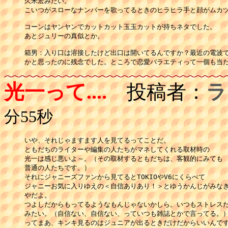
久米宏みたい。

こいつがスローなナンバーを歌ってるときのヒラヒラ手と顔がムカツ
コーンはヤンヤンでカットカット玉玉カットが持ちネタでした。

あとジュリーの真似とか。

箱男：入り口は溶接したけど出口は開いてるんですか？最近の電波で
かと思ったのに残念でした。ところで恋愛バラエティって一個も当
光一って....
投稿者：
ラ
分55秒
いや、それじゃますます人を見てるってことだ。

ともだちのライターや編集の人たちがマネしてくれる取材時の

光一は感じ悪いよ～。（その取材するともだちは、客観的にみても

普通の人たちです。）

それにジャニーズファンから見てるとTOKIOやV6にくらべて

ジャニーお気に入りゆえの＜自信ありあり！＞とゆうかんじがみなぎ
やだよ。

つよしだからもってるようなもんじゃないかしら。いつもストレスた
みたい。（自信ない、自信ない、っていつも雑誌とかで言ってる。）