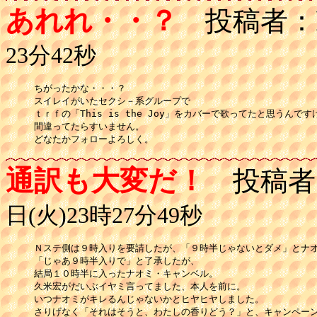
あれれ・・？
投稿者：
23分42秒
ちがったかな・・・？

スイレイがいたセクシ－系グループで

ｔｒｆの「This is the Joy」をカバーで歌ってたと思うんです
間違ってたらすいません。

どなたかフォローよろしく。
通訳も大変だ！
投稿者
日(火)23時27分49秒
Ｎステ側は９時入りを要請したが、「９時半じゃないとダメ」とナオ
「じゃあ９時半入りで」と了承したが、

結局１０時半に入ったナオミ・キャンベル。

久米宏がだいぶイヤミ言ってました、本人を前に。

いつナオミがキレるんじゃないかとヒヤヒヤしました。

さりげなく「それはそうと、わたしの香りどう？」と、キャンペーン