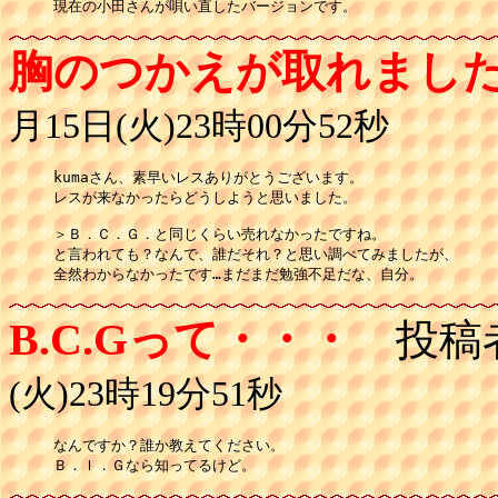
現在の小田さんが唄い直したバージョンです。
胸のつかえが取れまし
月15日(火)23時00分52秒
kumaさん、素早いレスありがとうございます。

レスが来なかったらどうしようと思いました。

＞Ｂ．Ｃ．Ｇ．と同じくらい売れなかったですね。

と言われても？なんで、誰だそれ？と思い調べてみましたが、

全然わからなかったです…まだまだ勉強不足だな、自分。
B.C.Gって・・・
投稿
(火)23時19分51秒
なんですか？誰か教えてください。

Ｂ．Ｉ．Ｇなら知ってるけど。