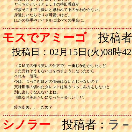
どっちかというとＥＬＴの持田香織が

何故そこまで可愛いと思われてるのかわからない。

身近にいたらそりゃ可愛いけど、

ほかの歌手やアイドルに比べての場合に。
モスでアミーゴ
投稿者
投稿日：02月15日(火)08時42
（ＣＭでの作り笑いの仕方で）一番むかむかしたけど、

また売れそうもない曲を出すようになったから

それも一段落。

今は、つっこむほどの価値はないんじゃないの？

賞味期限の切れたタレントは違うつっこみ方をしないと

別に楽しくなんないよね。

川島なお美みたいになったら楽しいけど。

鈴木あ美、、、だめ？
シノラー
投稿者：
ラ－