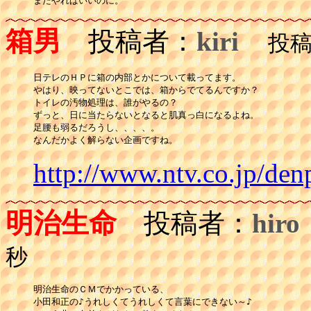
またやればいいのに。
箱男
投稿者：
kiri
投稿日
日テレのＨＰに箱の内部とかについて載ってます。

やはり、映ってないとこでは、箱からでてるんですか？

トイレの汚物処理は、誰がやるの？

ずっと、日に当たらないとなると肌真っ白になるよね。

足腰も弱るだろうし、、、、。

http://www.ntv.co.jp/den
明治生命
投稿者：
hiro
秒
明治生命のＣＭでかかっている、

小田和正の♪うれしくてうれしくて言葉にできない～♪
