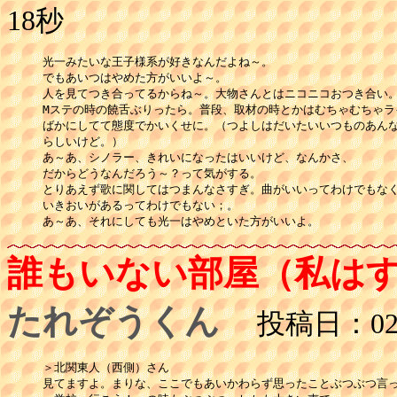
18秒
光一みたいな王子様系が好きなんだよね～。

でもあいつはやめた方がいいよ～。

人を見てつき合ってるからね～。大物さんとはニコニコおつき合い。
Mステの時の饒舌ぶりったら。普段、取材の時とかはむちゃむちゃライ
ばかにしてて態度でかいくせに。（つよしはだいたいいつものあんな
らしいけど。）

あ～あ、シノラー、きれいになったはいいけど、なんかさ、

だからどうなんだろう～？って気がする。

とりあえず歌に関してはつまんなさすぎ。曲がいいってわけでもなく
いきおいがあるってわけでもない；。

あ～あ、それにしても光一はやめといた方がいいよ。
誰もいない部屋（私は
たれぞうくん
投稿日：02月
＞北関東人（西側）さん

見てますよ。まりな、ここでもあいかわらず思ったことぶつぶつ言っ