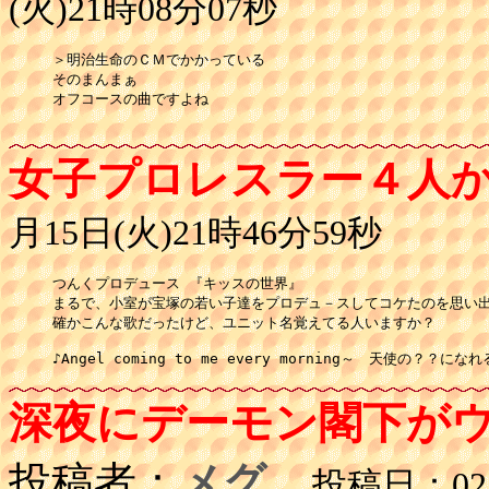
(火)21時08分07秒
＞明治生命のＣＭでかかっている

そのまんまぁ

オフコースの曲ですよね

女子プロレスラー４人
月15日(火)21時46分59秒
つんくプロデュース 『キッスの世界』

まるで、小室が宝塚の若い子達をプロデュ－スしてコケたのを思い出
確かこんな歌だったけど、ユニット名覚えてる人いますか？

♪Angel coming to me every morning～　天使の？？にな
深夜にデーモン閣下が
投稿者：
メグ
投稿日：02月