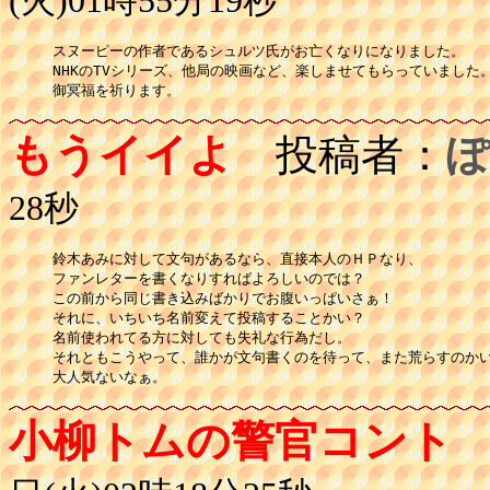
(火)01時55分19秒
スヌーピーの作者であるシュルツ氏がお亡くなりになりました。

NHKのTVシリーズ、他局の映画など、楽しませてもらっていました。
御冥福を祈ります。
もうイイよ
投稿者：
ぽ
28秒
鈴木あみに対して文句があるなら、直接本人のＨＰなり、

ファンレターを書くなりすればよろしいのでは？

この前から同じ書き込みばかりでお腹いっぱいさぁ！

それに、いちいち名前変えて投稿することかい？

名前使われてる方に対しても失礼な行為だし。

それともこうやって、誰かが文句書くのを待って、また荒らすのかい
小柳トムの警官コント