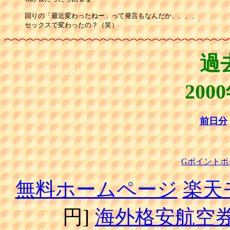
回りの「最近変わったねー」って発言もなんだか、、、、

セックスで変わったの？（笑）
過
200
前日分
Gポイントポ
無料ホームページ
楽天
円]
海外格安航空