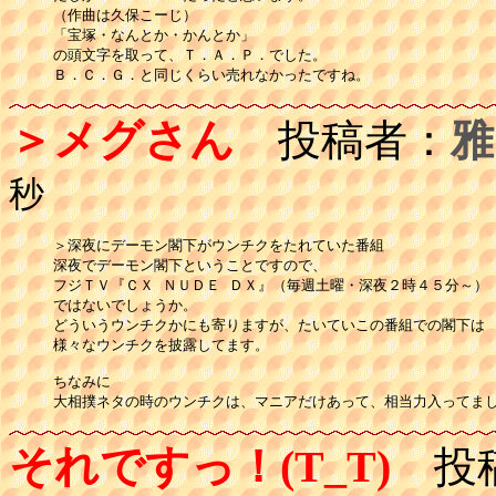
（作曲は久保こーじ）

「宝塚・なんとか・かんとか」

の頭文字を取って、Ｔ．Ａ．Ｐ．でした。

Ｂ．Ｃ．Ｇ．と同じくらい売れなかったですね。
＞メグさん
投稿者：
雅
秒
＞深夜にデーモン閣下がウンチクをたれていた番組

深夜でデーモン閣下ということですので、

フジＴＶ『ＣＸ ＮＵＤＥ ＤＸ』（毎週土曜・深夜２時４５分～）

ではないでしょうか。

どういうウンチクかにも寄りますが、たいていこの番組での閣下は

様々なウンチクを披露してます。

ちなみに

大相撲ネタの時のウンチクは、マニアだけあって、相当力入ってま
それですっ！(T_T)
投