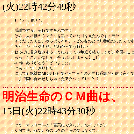
(火)22時42分49秒
( ^◇)＜雅さん

感謝ですぅ。それですそれです！

その、大相撲のウンチクを語っていた回を見たんです＞自分

そうだったんだ、やっぱりABCテレビのものとは別番組だったんです
あ～、ショック！だけどわかってうれしい！

ねっぴに書き込みするようになって３年近く経ちますが、今回のこと
もらったことがなぜか一番うれしいよ～ん(T_T)

本当にありがとうございました。

はぁ～、すっきりした。

にしても絶対にABCテレビでやってるものと同じ番組だと信じ込んで
にまで問い合わせしちゃったアタシって(^_^;)
明治生命のＣＭ曲は、
15日(火)22時43分30秒
そう、オフコースの「言葉にできない」なのですが、

ＣＭで使われているのはその当時のではなくて、
