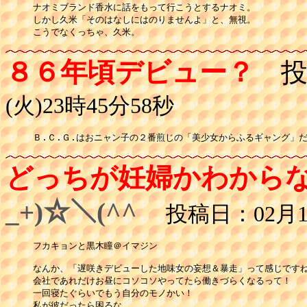
ナオミブランド香水に話をもって行こうとするナオミ。

しかし久米「そのはなしにはのりませんよ」と、無視。

こうでなくっちゃ、久米。
８６年頃デビュー？
投
(火)23時45分58秒
Ｂ.Ｃ.Ｇ.はおニャン子の２番煎じの「美少女からふるギャング」
どっちが妊婦かわから
_+)☆＼(^^
投稿日：02月15
フカキョンと黒木瞳＠イマジン

なんか、「遅咲きデビューした地味女の妄想＆暴走」って感じですね
会社であれだけお昼にコソコソやってたら働きづらくなるって！

一回寝たぐらいでもう自分のモノかい！

私が彼だったら困るな
