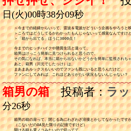
押せ押せ、ジジイ！
投
日(火)00時38分09秒
＞今までの経緯からいって、雷波＆電波がどういう企画をやろうと映
＞ころではどうしてるかわかったもんじゃないって感覚なんですけど(^
＞「箱から出てる」ほうに3000点！

今までのヒッチハイクや懸賞生活と違って、

箱男はけっこう簡単に見つけられると思うので、

その気になれば、本当に箱から出ないかどうかを簡単に監視されちゃ
あと、箱男（川元でしたっけ）は、

まあまあルックスもいいのでファンも既にいると思うんだけど、

箱男の箱
投稿者：
ラッ
分26秒
箱男の箱の扉って、閉じる為にわざわざ溶接とかしてなかったですか
（こないだのOA見た限りの記憶ですけど）

開ける時も電ノコみたいので切ってて。
