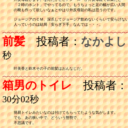
「２時のホント」でやってるので。もうちょっと足の幅が広い人間

の靴も作って欲しいなぁとやはり外反母趾の私は思うのです。

ジョージアのＣＭ、深爪してジョージア飲めないくらいで安らげない
人っていうのは結局「安らぎ下手」なんでは・・・。
前髪
投稿者：
なかよし
秒
叶美香と鈴木その子の前髪はおんなじだ。
箱男のトイレ
投稿者：
30分02秒
簡易トイレみたいなのは付けてもらってたような気がします。

でも、あの狭い中で、どういう態勢で、、、？

不思議です。