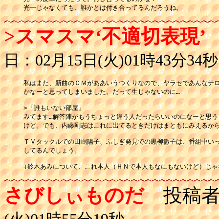
光一じゃなくても、誰かとは付き合ってるんだろうね。
>スマスマ‘不適切表現
日：02月15日(火)01時43分34秒
私はまた、新曲のＣＭがああいうつくりなので、ヤラセであんなテロ
かなーと思ってしまいました。だって生じゃないのに…

>「誰もいない部屋」

みてます…解答陣がもうちょっと違う人だったらいいのになーと思う
けど。でも、内藤剛志はこれに出てるときだけはまともにみえるから
ＴＶタックルでの田嶋陽子、ふしぎ発見での黒柳徹子は、番組中いっ
してるんでしょう。

↓鈴木あみについて、これ本人（ＨＮで本人もなにもないけど）じゃ
さびしぃものだ
投稿者