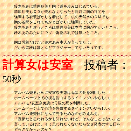
鈴木あみは華原朋美と同じ道を歩みはじめている。 

華原朋美もＣＤが売れなくなったと同時に胸の谷間を 

強調する衣装ばかりを着だして、桃の天然水のＣＭでも 

胸の谷間をこれでもかとばかりに強調していた。 

鈴木あみと違うところは華原朋美は本当に胸がでかいところ。 

鈴木あみみたいにウソ、偽物の乳では無いところ。

胸は乳首だけだと鈴木あみ本人が言ってたよ。 

だから普段はほとんどブラジャーしてないそうです。
計算女は安室
投稿者：
50秒
アルバム売るために安室奈美恵は母親の死を利用した。

ホームページ上で心境を告白するタイミングいやらしい。

アルバモﾉ安室奈美恵は母親の死を利用した。

ホームページ上で心境を告白するタイミングいやらしい。

アルバム発売日になんて売るためなのがみえみえ。

「宣伝だと思われるかも知れないけど、そんなことはない」と

言っているけど、そう思われたくないならなぜ発表のする日を

ずらさなかったのか？
