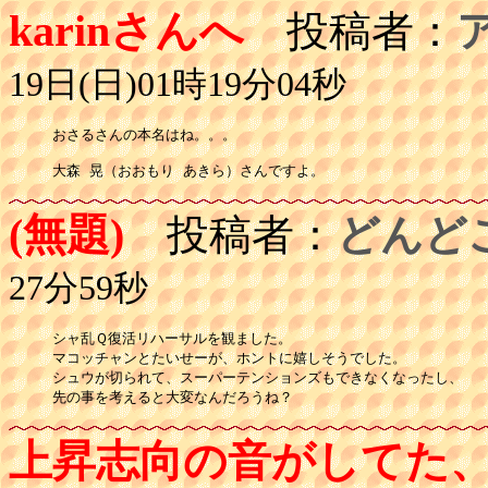
karinさんへ
投稿者：
19日(日)01時19分04秒
おさるさんの本名はね。。。

大森 晃（おおもり あきら）さんですよ。
(無題)
投稿者：
どんど
27分59秒
シャ乱Ｑ復活リハーサルを観ました。

マコッチャンとたいせーが、ホントに嬉しそうでした。

シュウが切られて、スーパーテンションズもできなくなったし、

先の事を考えると大変なんだろうね？
上昇志向の音がしてた