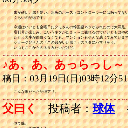
歯が硬い。弟も硬い。水魚のポーズ（コントローラーには触ってない
ぐらいの記憶です。

今週はいいとも金曜日にタモさんの韓国語ネタがみれたので大満足。
増刊号が楽しみ。こいうネタがたま～～に観れるのでいいともはやめ
たとえ大半が面白くなくても。マンションもそんな感じでみています
ショージ兄さんの「この辺がいい感じ」のネタにハマりそう。

いつもここからのネタみたいだけど。
♪あ、あ、あっらっし～
稿日：03月19日(日)03時12分5
こんな歌だった記憶アリ。
父曰く
投稿者：
球体
投
似て蝶。
