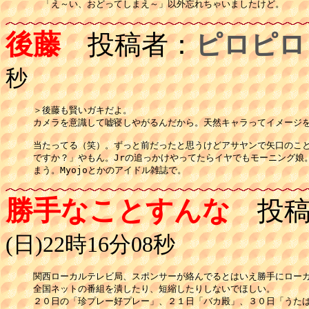
　「え～い、おどってしまえ～」以外忘れちゃいましたけど。
後藤
投稿者：
ピロピロ
秒
＞後藤も賢いガキだよ。

カメラを意識して嘘寝しやがるんだから。天然キャラってイメージを
当たってる（笑）。ずっと前だったと思うけどアサヤンで矢口のこと
ですか？」やもん。Jrの追っかけやってたらイヤでもモーニング娘。
まう。Myojoとかのアイドル雑誌で。
勝手なことすんな
投稿
(日)22時16分08秒
関西ローカルテレビ局、スポンサーが絡んでるとはいえ勝手にローカ
全国ネットの番組を潰したり、短縮したりしないでほしい。

２０日の「珍プレー好プレー」、２１日「バカ殿」、３０日「うたば