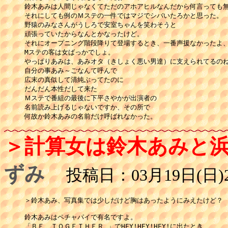
鈴木あみは人間じゃなくてただのアホアヒルなんだから何言っても無
それにしても例のＭステの一件ではマジでシバいたろかと思った。

野猿のみなさんがうしろで安室ちゃんを笑わそうと

頑張っていたからなんとかなったけど。 

それにオープニング階段降りて登場するとき、一番声援なかったよ、あ
Mステの客は女ばっかでしょ。 

やっぱりあみは、あみオタ（きしょく悪い男達）に支えられてるのね
自分の事あみ～ごなんて呼んで 

広末の真似して清純ぶってたのに 

だんだん本性だして来た 

Ｍステで番組の最後に下平さやかが出演者の 

名前読み上げるじゃないですか、その所で 

何故か鈴木あみの名前だけ呼ばれなかった。
＞計算女は鈴木あみと
ずみ
投稿日：03月19日(日)2
＞鈴木あみ、写真集では少しだけど胸はあったようにみえたけど？

鈴木あみはペチャパイで有名ですよ。

「ＢＥ　ＴＯＧＥＴＨＥＲ 」でHEY!HEY!HEY!に出たとき
