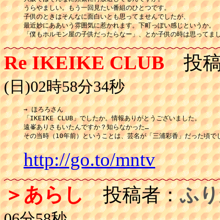
うらやましい。もう一回見たい番組のひとつです。

子供のときはそんなに面白いとも思ってませんでしたが、

最近妙にああいう雰囲気に惹かれます。下町っぽい感じというか。

「僕もホルモン屋の子供だったらなー」、とか子供の時は思ってま
Re IKEIKE CLUB
投稿
(日)02時58分34秒
→ ほろろさん

「IKEIKE CLUB」でしたか。情報ありがとうございました。

遠峯ありさもいたんですか？知らなかった…

その当時（10年前）ということは、芸名が「三浦彩香」だった頃で
http://go.to/mntv
＞あらし
投稿者：
ふり
06分58秒