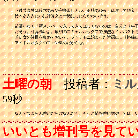
＞後藤真希は鈴木あみや宇多田ヒカル、浜崎あゆみとは違って頭良く
鈴木あみみたいに計算女と一緒にしたらかわいそう。

後藤いわく「新メンバーで入ってきてほしくないのは、自分より年下
だそう。計算高いよ。最初のコギャルルックスで強烈なインパクト与
若い女の注目を集めておいて、プッチモニ始まった途端にロリ路線に
アイドルオタクのファン集めだからな。

土曜の朝
投稿者：
ミル
59秒
なんでつまらん番組だらけなんだろ。もっと情報番組増やしてほし
いいとも増刊号を見て