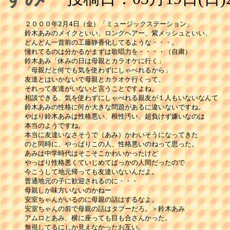
２０００年2月4日（金）「ミュージックステーション」

鈴木あみのメイクといい、ロングヘアー、紫メッシュといい、 

どんどん一昔前の工藤静香化してるような・・・。 

憧れてるのは分かるがまずは歌唱力を・・・・（自粛） 

鈴木あみ「休みの日は母親とカラオケに行く」

「母親だと何でも気を使わずにしゃべれるから」

友達とはいかないで母親とカラオケ行くって、

それって友達がいないと言うことですよね。

相談できる、気を使わずにしゃべれる親友が１人もいないなんて

鈴木あみの性格に何か大きな問題があるに違いないですね。

やはり鈴木あみは性格悪い、根性汚い、超負けず嫌いなのは

本当のようですね。

本当に友達いなさそうで（あみ）かわいそうになってきた 

のと同時に、やっぱりこの人、性格悪いのねって思った。

あみは中学時代はそこそこかわいかったけど

やっぱり性格悪くていじめてばっかの人間だったので

今こうして地元帰っても友達いないんだよ。

普通地元の子に歓迎されるのに・・・ 

母親しか味方いないのかねー 

安室ちゃんがいるのに母親の話はするなよ。

安室ちゃんの前で母親の話はタブーだろ。＞鈴木あみ

アムロとあみ、横に座っても目も合さんかった。 

無視してるにしか見えなかったお互い。
