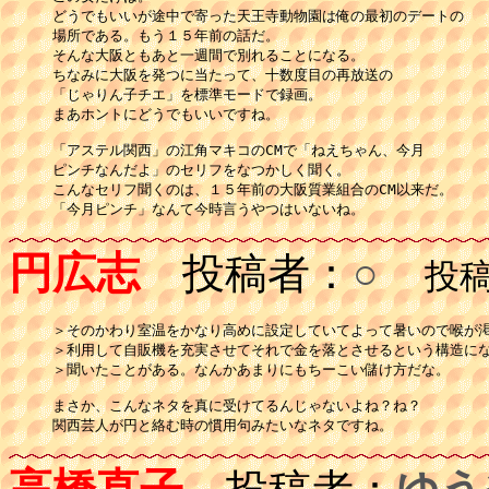
どうでもいいが途中で寄った天王寺動物園は俺の最初のデートの

場所である。もう１５年前の話だ。

そんな大阪ともあと一週間で別れることになる。

ちなみに大阪を発つに当たって、十数度目の再放送の

「じゃりん子チエ」を標準モードで録画。

まあホントにどうでもいいですね。

「アステル関西」の江角マキコのCMで「ねえちゃん、今月

ピンチなんだよ」のセリフをなつかしく聞く。

こんなセリフ聞くのは、１５年前の大阪質業組合のCM以来だ。

「今月ピンチ」なんて今時言うやつはいないね。
円広志
投稿者：
○
投稿日
＞そのかわり室温をかなり高めに設定していてよって暑いので喉が渇
＞利用して自販機を充実させてそれで金を落とさせるという構造にな
＞聞いたことがある。なんかあまりにもちーこい儲け方だな。

まさか、こんなネタを真に受けてるんじゃないよね？ね？
