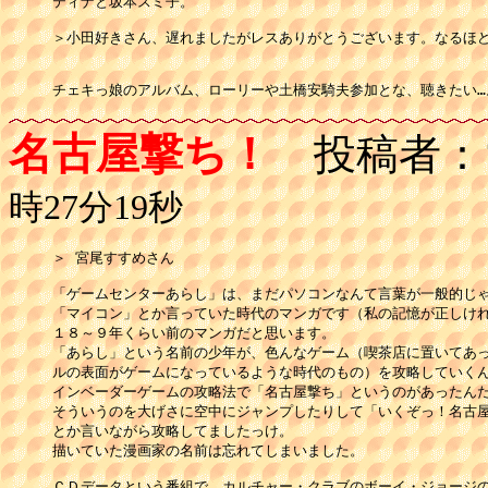
ティナと坂本スミ子。

＞小田好きさん、遅れましたがレスありがとうございます。なるほど
チェキっ娘のアルバム、ローリーや土橋安騎夫参加とな、聴きたい…
名古屋撃ち！
投稿者：
時27分19秒
＞ 宮尾すすめさん

「ゲームセンターあらし」は、まだパソコンなんて言葉が一般的じゃ
「マイコン」とか言っていた時代のマンガです（私の記憶が正しけれ
１８～９年くらい前のマンガだと思います。

「あらし」という名前の少年が、色んなゲーム（喫茶店に置いてあっ
ルの表面がゲームになっているような時代のもの）を攻略していくん
インベーダーゲームの攻略法で「名古屋撃ち」というのがあったんだ
そういうのを大げさに空中にジャンプしたりして「いくぞっ！名古屋
とか言いながら攻略してましたっけ。

描いていた漫画家の名前は忘れてしまいました。

ＣＤデータという番組で、カルチャー・クラブのボーイ・ジョージの