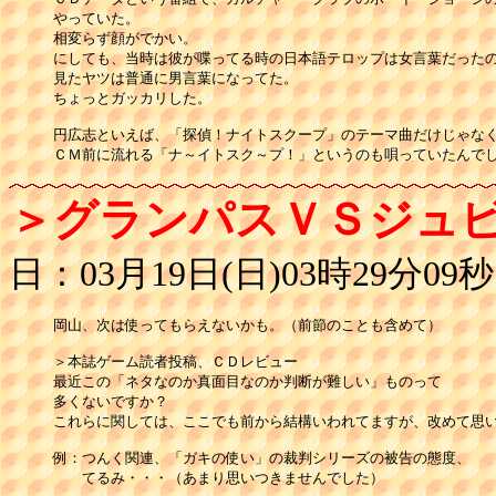
やっていた。

相変らず顔がでかい。

にしても、当時は彼が喋ってる時の日本語テロップは女言葉だったの
見たヤツは普通に男言葉になってた。

ちょっとガッカリした。

円広志といえば、「探偵！ナイトスクープ」のテーマ曲だけじゃなく
ＣＭ前に流れる「ナ～イトスク～プ！」というのも唄っていたんで
＞グランパスＶＳジュ
日：03月19日(日)03時29分09秒
岡山、次は使ってもらえないかも。（前節のことも含めて）

＞本誌ゲーム読者投稿、ＣＤレビュー

最近この「ネタなのか真面目なのか判断が難しい」ものって

多くないですか？

これらに関しては、ここでも前から結構いわれてますが、改めて思い
例：つんく関連、「ガキの使い」の裁判シリーズの被告の態度、

　　てるみ・・・（あまり思いつきませんでした）
