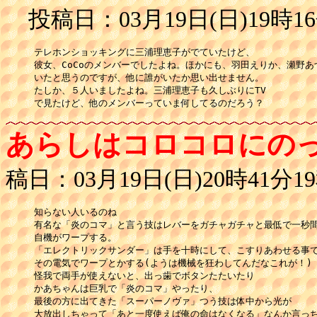
投稿日：03月19日(日)19時16
テレホンショッキングに三浦理恵子がでていたけど、

彼女、CoCoのメンバーでしたよね。ほかにも、羽田えりか、瀬野あづ
いたと思うのですが、他に誰がいたか思い出せません。

たしか、５人いましたよね。三浦理恵子も久しぶりにTV

で見たけど、他のメンバーっていま何してるのだろう？
あらしはコロコロにの
稿日：03月19日(日)20時41分1
知らない人いるのね

有名な「炎のコマ」と言う技はレバーをガチャガチャと最低で一秒間
自機がワープする。

「エレクトリックサンダー」は手を十時にして、こすりあわせる事で
その電気でワープとかする(ようは機械を狂わしてんだなこれが！)

怪我で両手が使えないと、出っ歯でボタンたたいたり

かあちゃんは巨乳で「炎のコマ」やったり、

最後の方に出てきた「スーパーノヴァ」つう技は体中から光が

大放出しちゃって「あと一度使えば俺の命はなくなる」なんか言っち