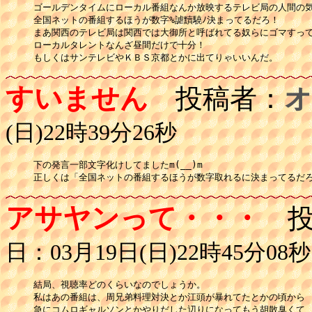
ゴールデンタイムにローカル番組なんか放映するテレビ局の人間の気
全国ネットの番組するほうが数字%謔黷驍ﾉ決まってるだろ！

まあ関西のテレビ局は関西では大御所と呼ばれてる奴らにゴマすって
ローカルタレントなんざ昼間だけで十分！

もしくはサンテレビやＫＢＳ京都とかに出てりゃいいんだ。
すいません
投稿者：
オ
(日)22時39分26秒
下の発言一部文字化けしてましたm(__)m

正しくは「全国ネットの番組するほうが数字取れるに決まってるだ
アサヤンって・・・
投
日：03月19日(日)22時45分08秒
結局、視聴率どのくらいなのでしょうか。

私はあの番組は、周兄弟料理対決とか江頭が暴れてたとかの頃から

急にコムロギャルソンとかやりだした辺りになってもう胡散臭くて
