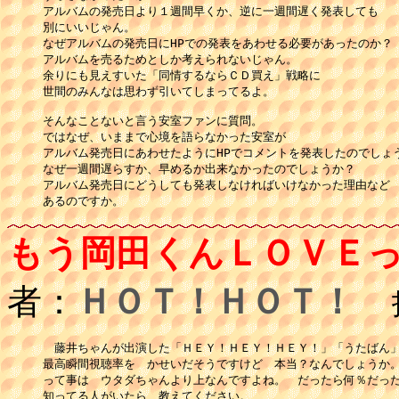
アルバムの発売日より１週間早くか、逆に一週間遅く発表しても

別にいいじゃん。

なぜアルバムの発売日にHPでの発表をあわせる必要があったのか？

アルバムを売るためとしか考えられないじゃん。

余りにも見えすいた「同情するならＣＤ買え」戦略に 

世間のみんなは思わず引いてしまってるよ。 

そんなことないと言う安室ファンに質問。 

ではなぜ、いままで心境を語らなかった安室が 

アルバム発売日にあわせたようにHPでコメントを発表したのでしょう
なぜ一週間遅らすか、早めるか出来なかったのでしょうか？

アルバム発売日にどうしても発表しなければいけなかった理由など

あるのですか。
もう岡田くんＬＯＶＥ
者：
ＨＯＴ！ＨＯＴ！
投
　藤井ちゃんが出演した「ＨＥＹ！ＨＥＹ！ＨＥＹ！」「うたばん」
最高瞬間視聴率を　かせいだそうですけど　本当？なんでしょうか。
って事は　ウタダちゃんより上なんですよね。　だったら何％だった
知ってる人がいたら　教えてください。