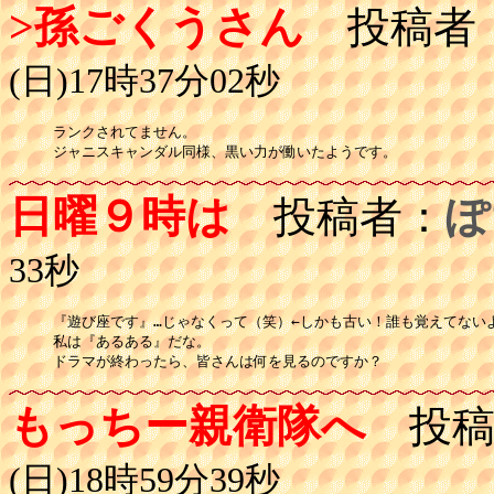
>孫ごくうさん
投稿者
(日)17時37分02秒
ランクされてません。

ジャニスキャンダル同様、黒い力が働いたようです。
日曜９時は
投稿者：
ぽ
33秒
『遊び座です』…じゃなくって（笑）←しかも古い！誰も覚えてないよ
私は『あるある』だな。

ドラマが終わったら、皆さんは何を見るのですか？
もっちー親衛隊へ
投稿
(日)18時59分39秒