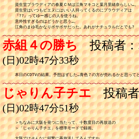
資生堂プラウディアの春夏ＣＭは江角マキコと葉月里緒奈らしい…。

資生堂はいつもピエヌにはいい人持ってくるのにプラウディアは

『??』ってゆー感じの人を使うね。

意外性すぎるのはどうかと思う…。

江角のまゆ毛かなりボサボサだった。あれがナチュラルだとでも?
赤組４の勝ち
投稿者：
(日)02時47分33秒
本日のCDTVの結果。予想はずした…青色７の方が売れるかと思って
じゃりん子チエ
投稿者
(日)02時47分51秒
＞ちなみに大阪を発つに当たって、十数度目の再放送の

＞「じゃりん子チエ」を標準モードで録画。

大阪ではそんなに頻繁に再放送してるんですか。
