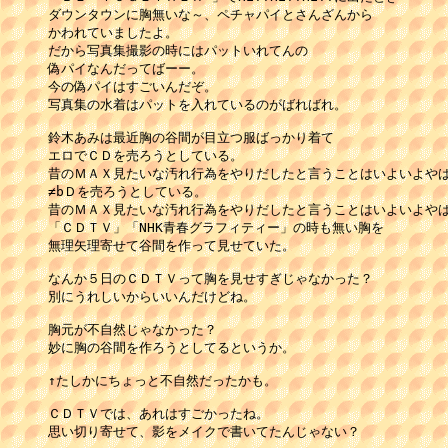
ダウンタウンに胸無いな～、ペチャパイとさんざんから

かわれていましたよ。

だから写真集撮影の時にはパットいれてんの 

偽パイなんだってばーー。 

今の偽パイはすごいんだぞ。 

写真集の水着はパットを入れているのがばればれ。

鈴木あみは最近胸の谷間が目立つ服ばっかり着て

エロでＣＤを売ろうとしている。

昔のＭＡＸ見たいな汚れ行為をやりだしたと言うことはいよいよやば
≠bＤを売ろうとしている。

昔のＭＡＸ見たいな汚れ行為をやりだしたと言うことはいよいよやば
「ＣＤＴＶ」「NHK青春グラフィティー」の時も無い胸を

無理矢理寄せて谷間を作って見せていた。

なんか５日のＣＤＴＶって胸を見せすぎじゃなかった？ 

別にうれしいからいいんだけどね。

胸元が不自然じゃなかった？ 

妙に胸の谷間を作ろうとしてるというか。

↑たしかにちょっと不自然だったかも。 

ＣＤＴＶでは、あれはすごかったね。 

思い切り寄せて、影をメイクで書いてたんじゃない？ 
