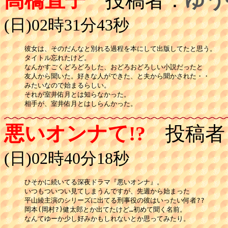
高橋直子
投稿者：
ゆう
(日)02時31分43秒
彼女は、そのだんなと別れる過程を本にして出版してたと思う。

タイトル忘れたけど。

なんかすごくどろどろした、おどろおどろしい小説だったと

友人から聞いた。好きな人ができた、と夫から聞かされた・・

みたいなので始まるらしい。

それが室井佑月とは知らなかった。

相手が、室井佑月とはしらんかった。
悪いオンナて!?
投稿者
(日)02時40分18秒
ひそかに続いてる深夜ドラマ『悪いオンナ』。

いつもついつい見てしまうんですが、先週から始まった

平山綾主演のシリーズに出てる刑事役の彼はいったい何者??

岡本(岡村?)健太郎とか出てたけど…初めて聞く名前。

なんてゆーか少し好みかもしれないとか思ってみたり。
