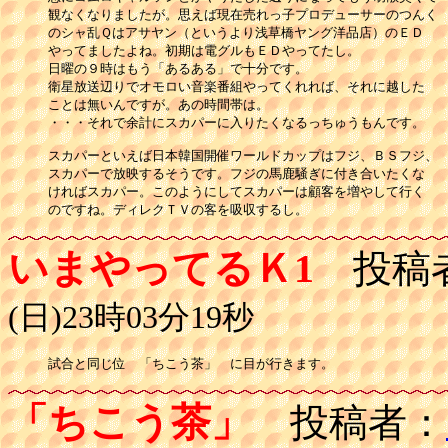
観なくなりましたが。思えば現在売れっ子プロデューサーのつんく

のシャ乱Ｑはアサヤン（というより浅草橋ヤング洋品店）のＥＤ

やってましたよね。初期は電グルもＥＤやってたし。

日曜の９時はもう「あるある」で十分です。

衛星放送辺りでオモロい音楽番組やってくれれば、それに越した

ことは無いんですが。あの時間帯は。

・・・それで余計にスカパーに入りたくなるっちゅうもんです。

スカパーといえば日本韓国開催ワールドカップはフジ、ＢＳフジ、

スカパーで放映するそうです。フジの馬鹿騒ぎに付き合いたくな

ければスカパー。このようにしてスカパーは顧客を増やして行く

のですね。ディレクＴＶの客を吸収するし。
いまやってるＫ1
投稿
(日)23時03分19秒
試合と同じ位　「ちこう茶」　に目が行きます。
「ちこう茶」
投稿者：