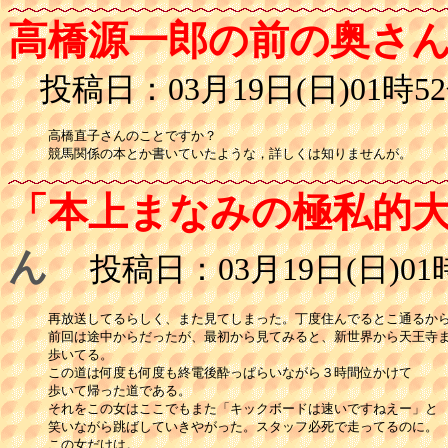
高橋源一郎の前の奥さ
投稿日：03月19日(日)01時52
高橋直子さんのことですか？

競馬関係の本とか書いていたような，詳しくは知りませんが。
「本上まなみの極私的
ん
投稿日：03月19日(日)01時
再放送してるらしく、また見てしまった。丁度住んでるとこ通るから
前回は途中からだったが、最初から見てみると、新世界から天王寺ま
歩いてる。

この道は何度も何度も終電後酔っぱらいながら３時間位かけて

歩いて帰った道である。

それをこの女はここでもまた「キックボードは速いですねえー」と

笑いながら跳ばしていきやがった。スタッフ必死で走ってるのに。

この女だけは。
