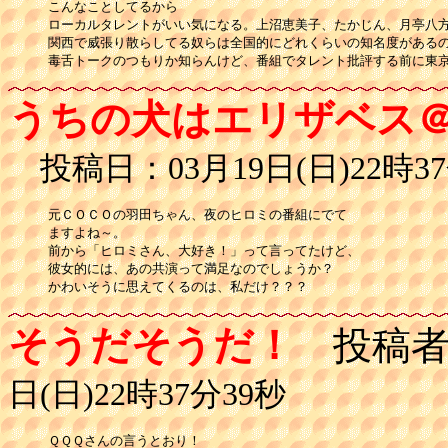
こんなことしてるから

ローカルタレントがいい気になる。上沼恵美子、たかじん、月亭八方
関西で威張り散らしてる奴らは全国的にどれくらいの知名度があるの
毒舌トークのつもりか知らんけど、番組でタレント批評する前に東
うちの犬はエリザベス
投稿日：03月19日(日)22時37
元ＣＯＣＯの羽田ちゃん、夜のヒロミの番組にでて

ますよね～。

前から「ヒロミさん、大好き！」って言ってたけど、

彼女的には、あの共演って満足なのでしょうか？

かわいそうに思えてくるのは、私だけ？？？
そうだそうだ！
投稿者
日(日)22時37分39秒
ＱＱＱさんの言うとおり！
