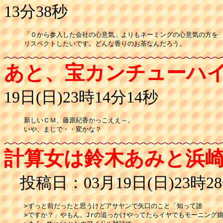
13分38秒
「０から参入した会社の心意気」よりもネーミングの心意気の方を

リスペクトしたいです。どんな香りのお茶なんだろう。
あと、宝カンチューハ
19日(日)23時14分14秒
新しいＣＭ、藤原紀香かっこええ～。

いや、まじで・・変かな？
計算女は鈴木あみと浜
投稿日：03月19日(日)23時28
>ずっと前だったと思うけどアサヤンで矢口のこと「知って誰

>ですか？」やもん。Jrの追っかけやってたらイヤでもモーニング娘