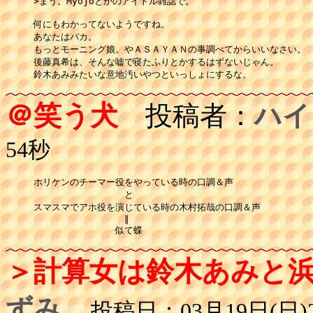
>まう。Myojoとかのアイドル雑誌で。

何にもわかってないようですね。

あなたはバカ。

もっとモーニング娘。やＡＳＡＹＡＮの事調べてからいいなさい。

後藤真希は、そんな嘘で寝たふりとかするはずないじゃん。

鈴木あみみたいな意地汚いやつといっしょにするな。
＠笑う犬
投稿者：
ハイ
54秒
ホリケンのチーマー役をやっている時の口調＆声

　　　　　　　　　　と

スマスマでアホ役を演じている時の木村拓哉の口調＆声

　　　　　　　　　　∥

　　　　　　　　　似て蝶
＞計算女は鈴木あみと
ずみ
投稿日：03月19日(日)2