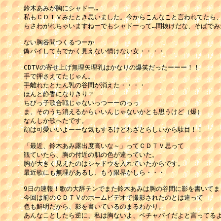
鈴木あみが胸にシャドー…

私もＣＤＴＶみたとき思いました。今からこんなこと言われてたら、
らさわがれちゃいますねーでもシャドーって…間抜けだな、そばでみた
ない胸谷間つくるつーか 

偽パイしてもでかく見えない情けない女・・・・ 

CDTVの寄せ上げ無理矢理乳はかなりの爆笑だったーーー！！ 

手で押さえてたじゃん。 

手離れたとたん乳の谷間が消えた・・・・ 

ほんと静香になりきり？ 

ちびっ子歌合戦じゃないっつーーのっっ 

ま、そのうち消えるからいいんじゃないかとも思うけど（爆） 

なんしか歌へたです。 

顔は可愛いいよーーな気もするけどわざとらしいから駄目！！ 

「最近、鈴木あみ露出度高いな～」ってＣＤＴＶ思って

観ていたら、胸の付近の肌の色が違っていた。

胸が大きく見えたのはシャドウを入れていたからです。

最近歌にも無理があるし、もう限界かしら・・・

9日の速報！歌の大辞テンでまた鈴木あみは胸の谷間に影を書いてまし
今回は前のＣＤＴＶのホームビデオで撮影されたのとは違って

色も鮮明だから、影を書いているのまるわかり。

あんなことしたら逆に、私は胸ないよ、ペチャパイだよと言ってるよ