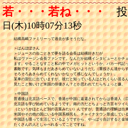
若・・・若ね・・・
投
日(木)10時07分13秒
結構高嶋ファミリーって過去が多そうだな。

＞ぱんぽぽさん

＞ジュースの缶ごときで夢を語る会長は結構好きだが

私はヴァージン会長ファンです。なんだか結構インタビューとかチェ
ます。やることなすこと私の中でメガヒットというか、バカ一代記っ
素敵です。気球もまだあきらめていないようだし（重役さん達からす
そろそろあきらめてくれないかなって感じなんでしょうか）。

某車の宣伝に出ていますが、彼だと知っている人はどれくらい居るん
見たこと無いけど米国の俳優さん？とか思われてたらちょっと嫌。

＞中国語

普通後は北京語ベースで、香港が中国に返還されてからは香港人（広
北京語を学び始めているようです。南の方だとちょっと方言キツイら
（というかほとんど別の言葉みたい）んですが、普通語の理解は出来
米国やその他の国にいる中国系移民も、チャイナタウン形成している
中国語も喋って生活しているようですから、やっぱり合計すると金城
たくさんの人としゃべれるってことですね。
