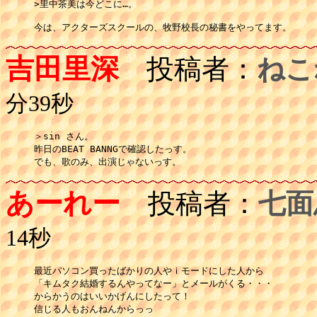
>里中茶美は今どこに…。

吉田里深
投稿者：
ねこ
分39秒
＞sin さん。

昨日のBEAT BANNGで確認したっす。

でも、歌のみ、出演じゃないっす。
あーれー
投稿者：
七面
14秒
最近パソコン買ったばかりの人やｉモードにした人から

「キムタク結婚するんやってなー」とメールがくる・・・

からかうのはいいかげんにしたって！

信じる人もおんねんからっっ