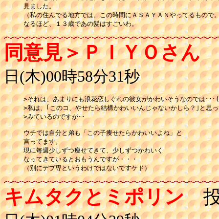
見ました。

（私の住んでる地方では、この時間にＡＳＡＹＡＮやってるもので。)
同意見＞ＰＩＹＯさん
日(木)00時58分31秒
>それは、あまりにも浪花恋しぐれの彼女がかわいそうなのでは･･･(^_
>私は、｢このコ、やせたら結構かわいいんじゃないかしら？｣と思って
>みているのですが･･

ウチでは自分と弟も「この子痩せたらかわいいよね」と

言ってます。

現に毎週少しずつ痩せてきて、少しずつかわいく

なってきているとおもうんですが・・・

（別にデブ専というわけではないですケド）
キムタクとミポリン
投