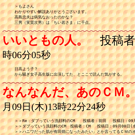
＞もよさん

わかりやすい解説ありがとうございます。

高島忠夫は病気なおったのかな？

三男（実質次男）は「ちい若さま」に千点。
いいともの人。
投稿者
時06分05秒
日高よう子？

から騒ぎ女子高生版に出演してた、とここで読んだ気がする。
なんなんだ、あのＣＭ
月09日(木)13時22分24秒
＞＞Re：ダブっていう洗顔料のCM　　投稿者：前田 　投稿日：09月08
＞＞ダブっていう洗顔料のCM　投稿者：CM 　投稿日：09月08日(水)
＞＞ハニワだった肌が有田焼になったみたい」とか言ってるＣＭのオ