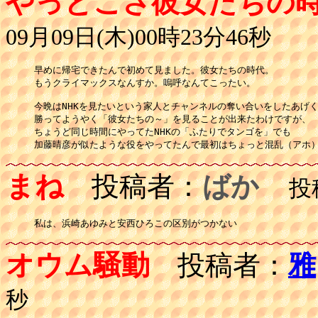
やっとこさ彼女たちの
09月09日(木)00時23分46秒
早めに帰宅できたんで初めて見ました。彼女たちの時代。

もうクライマックスなんすか。嗚呼なんてこったい。

今晩はNHKを見たいという家人とチャンネルの奪い合いをしたあげく
勝ってようやく「彼女たちの～」を見ることが出来たわけですが、

ちょうど同じ時間にやってたNHKの「ふたりでタンゴを」でも

加藤晴彦が似たような役をやってたんで最初はちょっと混乱（アホ
まね
投稿者：
ばか
投稿日
私は、浜崎あゆみと安西ひろこの区別がつかない
オウム騒動
投稿者：
雅
秒