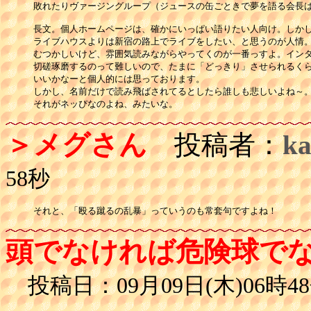
敗れたりヴァージングループ（ジュースの缶ごときで夢を語る会長は
長文。個人ホームページは、確かにいっぱい語りたい人向け。しかし
ライブハウスよりは新宿の路上でライブをしたい、と思うのが人情。
むつかしいけど、雰囲気読みながらやってくのが一番っすよ。インタ
切磋琢磨するのって難しいので、たまに「どっきり」させられるくら
いいかなーと個人的には思っております。

しかし、名前だけで読み飛ばされてるとしたら誰しも悲しいよね～。
＞メグさん
投稿者：
ka
58秒
それと、「殴る蹴るの乱暴」っていうのも常套句ですよね！
頭でなければ危険球で
投稿日：09月09日(木)06時48