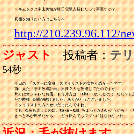
＞キムタクと中山美穂が昨日電撃入籍したって事実すか？

真相を知りたい方はこちらへ
http://210.239.96.112/ne
ジャスト
投稿者：
テリ
54秒
今日の 「スターに変身」スタイリストの女性が恐かったです。

前に見た「亭主改造計画」男性２人を改造してたのですが

片方はオシャレなお店、もう片方は TakaーQだったので なぜ？と
たび酢様 疑問が解けました。ありがとうございました。

スタイリストの方のせいだったんですね。

でも 衣装も貰えるのに、taka－Q組 ちょっとかわいそうかも・・
きっと私が庶民だから。。どう転んでもマダムにはなれないわ。。
近況：毛が抜けます。