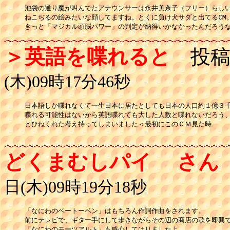
池袋の通り魔が叫んでたアナウンサーは永井美奈子（フリー）らしい
ねこぢるの絵みたいな顔してますね。とくに負け犬サダと出てるCM。
きっと「マジカル頭脳パワー」の判定が納得いかなかったんだろう
＞英語を喋れると
投稿
(木)09時17分46秒
日本語しか喋れなくて一生日本に居たとしても日本の人口約１億３千
喋れる可能性はないから英語喋れても大した人数と喋れないだろう、
とひねくれた考え持ってしまいました＜最初にこのＣＭ見た時

どくまむしパイ さん
日(木)09時19分18秒
「なにわのベートーベン」はもちろん作詞作曲をされます。

前にテレビで、ギター手にして歩きながらその辺の商店の歌を即興で
「なにわのモーツアルト」も感心してはりましたよ。
