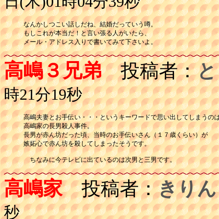
日(木)01時04分39秒
なんかしつこい話しだね、結婚だっていう噂。

もしこれが本当だ！と言い張る人がいたら、

メール・アドレス入りで書いてみて下さいよ。
高嶋３兄弟
投稿者：
と
時21分19秒
高嶋夫妻とお手伝い・・・というキーワードで思い出してしまうのは
高嶋家の長男殺人事件。

長男が赤ん坊だった頃、当時のお手伝いさん（１７歳くらい）が

嫉妬心で赤ん坊を殺してしまったそうです。

高嶋家
投稿者：
きりん
秒