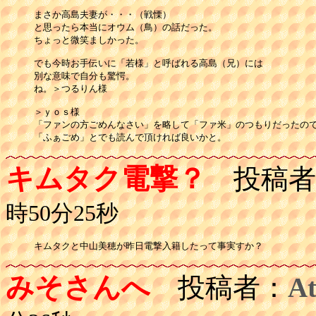
まさか高島夫妻が・・・（戦慄）

と思ったら本当にオウム（鳥）の話だった。

ちょっと微笑ましかった。

でも今時お手伝いに「若様」と呼ばれる高島（兄）には

別な意味で自分も驚愕。

ね。＞つるりん様

＞ｙｏｓ様

「ファンの方ごめんなさい」を略して「ファ米」のつもりだったので
「ふぁごめ」とでも読んで頂ければ良いかと。
キムタク電撃？
投稿者
時50分25秒
キムタクと中山美穂が昨日電撃入籍したって事実すか？
みそさんへ
投稿者：
At