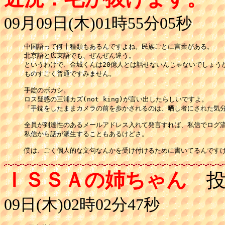
09月09日(木)01時55分05秒
中国語って何十種類もあるんですよね。民族ごとに言葉がある。

北京語と広東語でも、ぜんぜん違う。

というわけで、金城くんは20億人とは話せないんじゃないでしょうか
ものすごく普通ですみません。

手錠のボカシ。

ロス疑惑の三浦カズ(not king)が言い出したらしいですよ。

「手錠をしたままカメラの前を歩かされるのは、晒し者にされた気分
全員が到達性のあるメールアドレス入れて発言すれば、私信でログ流
私信から話が派生することもあるけどさ。

僕は、ごく個人的な文句なんかを受け付けるために書いてるんです
ＩＳＳＡの姉ちゃん
投
09日(木)02時02分47秒