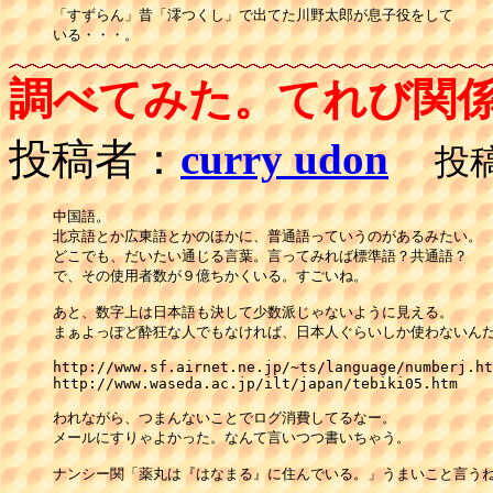
「すずらん」昔「澪つくし」で出てた川野太郎が息子役をして

いる・・・。
調べてみた。てれび関
投稿者：
curry udon
投稿日
中国語。

北京語とか広東語とかのほかに、普通語っていうのがあるみたい。

どこでも、だいたい通じる言葉。言ってみれば標準語？共通語？

で、その使用者数が９億ちかくいる。すごいね。

あと、数字上は日本語も決して少数派じゃないように見える。

まぁよっぽど酔狂な人でもなければ、日本人ぐらいしか使わないんだ
http://www.sf.airnet.ne.jp/~ts/language/numberj.ht
http://www.waseda.ac.jp/ilt/japan/tebiki05.htm

われながら、つまんないことでログ消費してるなー。

メールにすりゃよかった。なんて言いつつ書いちゃう。

ナンシー関「薬丸は『はなまる』に住んでいる。」うまいこと言うね