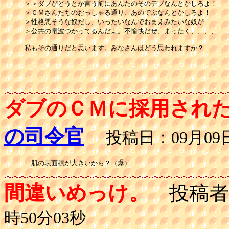
＞＞ダブがどうとか言う前にあんたのそのデブなんとかしろよ！

＞ＣＭさんたちのおっしゃる通り、あのでぶなんとかしろよ！

＞性格悪そうな奴だし、いったいなんでおまえみたいな奴が

＞公共の電波つかってるんだよ。不愉快だぜ、まったく、、、、

私もその通りだと思います。みなさんはどう思われますか？

ダブのＣＭに採用され
の司令官
投稿日：09月09日(
間違いめっけ。
投稿者
時50分03秒