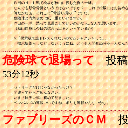
昨日のＨ－Ｌ戦で松坂が秋山に投じた例の一球。

なんでも頬骨骨折というではないですか？　これで松坂にはお咎めな
何だかなぁ、それこそ“骨折り損の…”ですな。

危険球と内角攻めは紙一重といいますが、

昨日の一球、黙って見過ごしていいのかなぁ…なんて思います。

（秋山自身は今日の試合も出るといっているが）

※「掲示板で誰もレスくれないのでムシャクシャして…」

　掲示板荒らしなどしないようにね。どうせ人間死ぬ時ゃ一人なん
危険球で退場って
投稿
53分12秒
セ・リーグだけじゃなかったっけ？

間違ってたらごめんなさい。

いま『日テレ式』初めて見ました。

ペンパルズの連載いいですね。ポリも連載やんないかな。
ファブリーズのＣＭ
投