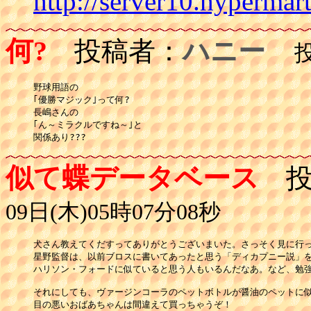
http://server10.hypermart
何?
投稿者：
ハニー
投稿
野球用語の

｢優勝マジック｣って何?

長嶋さんの

｢ん～ミラクルですね～｣と

関係あり???
似て蝶データベース
投
09日(木)05時07分08秒
犬さん教えてくだすってありがとうございまいた。さっそく見に行っ
星野監督は、以前ブロスに書いてあったと思う「ディカプニー説」を
ハリソン・フォードに似ていると思う人もいるんだなあ。など、勉強
それにしても、ヴァージンコーラのペットボトルが醤油のペットに似
目の悪いおばあちゃんは間違えて買っちゃうぞ！
