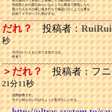
幼児虐待って警察だと通報しても駄目みたいだけど

市役所とかの窓口みたいなところに匿名で密告したら

係りの人がその家に抜き打ちで確認に行くような事を

以前ＴＶでやってた気がする。
だれ？
投稿者：
RuiRui
秒
今日のいいともに出てる女のコは

何者？
＞だれ？
投稿者：
フニ
21分11秒
吉野紗香です。

今さら知らないのはちょっと恥ずかしいかも。
http://ultras.system.to/sa