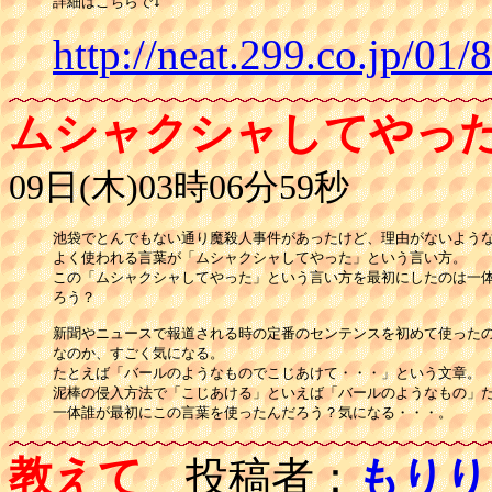
詳細はこちらで↓
http://neat.299.co.jp/01
ムシャクシャしてやっ
09日(木)03時06分59秒
池袋でとんでもない通り魔殺人事件があったけど、理由がないような
よく使われる言葉が「ムシャクシャしてやった」という言い方。

この「ムシャクシャしてやった」という言い方を最初にしたのは一体
ろう？

新聞やニュースで報道される時の定番のセンテンスを初めて使ったの
なのか、すごく気になる。

たとえば「バールのようなものでこじあけて・・・」という文章。

泥棒の侵入方法で「こじあける」といえば「バールのようなもの」だ
一体誰が最初にこの言葉を使ったんだろう？気になる・・・。
教えて
投稿者：
もりり