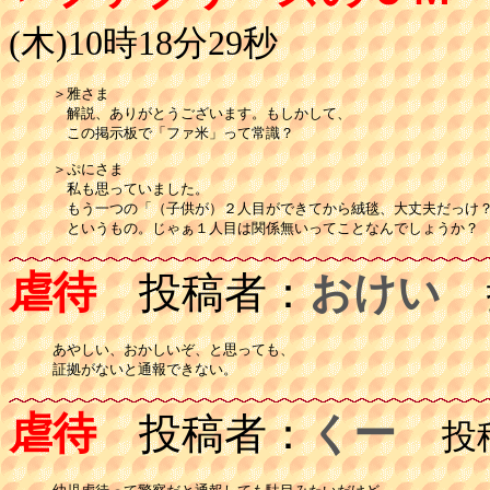
(木)10時18分29秒
＞雅さま

　解説、ありがとうございます。もしかして、

　この掲示板で「ファ米」って常識？

＞ぷにさま

　私も思っていました。

　もう一つの「（子供が）２人目ができてから絨毯、大丈夫だっけ？
　というもの。じゃぁ１人目は関係無いってことなんでしょうか？
虐待
投稿者：
おけい
投
あやしい、おかしいぞ、と思っても、

証拠がないと通報できない。
虐待
投稿者：
くー
投稿日