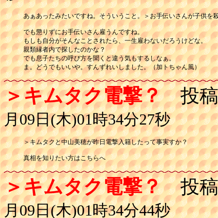
あぁあったみたいですね。そういうこと。＞お手伝いさんが子供を殺
でも懲りずにお手伝いさん雇うんですね。

もしも自分がそんなことされたら、一生雇わないだろうけどな。

親類縁者内で探したのかな？

でも息子たちの呼び方を聞くと違う気もするしなぁ。

ま。どうでもいいや。すんずれいしました。（加トちゃん風）
＞キムタク電撃？
投稿
月09日(木)01時34分27秒
＞キムタクと中山美穂が昨日電撃入籍したって事実すか？

真相を知りたい方はこちらへ
＞キムタク電撃？
投稿
月09日(木)01時34分44秒