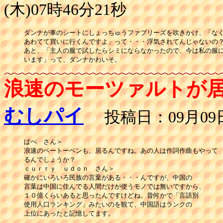
(木)07時46分21秒
ダンナが車のシートにしょっちゅうファブリーズを吹きかけ、「なく
あわてて買いに行くんですよ」って・・・浮気されてんじゃないの？
あと、「主人の服で試したらシミにならなかったので、今は私の服に
浪速のモーツァルトが
むしパイ
投稿日：09月09日(
ぱぺ　さん＞

浪速のベートーベンも、居るんですね。あの人は作詞作曲もやって

るんでしょうか？

ｃｕｒｒｙ　ｕｄｏｎ　さん＞

確かにいろいろ民族の言葉がある・・・んですが、中国の

言葉は中国に住んでる人間だけが使うモノでは無いですから、

１０億くらいあると思ったんですけどね。昔何かで「言語別

使用人口ランキング」みたいのを観て、中国語はランクの

上位にあったと記憶してます。
