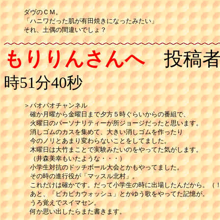
ダヴのＣＭ。

「ハニワだった肌が有田焼きになったみたい」

それ、土偶の間違いでしょ？
もりりんさんへ
投稿者
時51分40秒
＞パオパオチャンネル

　確か月曜から金曜日まで夕方５時ぐらいからの番組で、

　火曜日のパーソナリティーが所ジョージだったと思います。

　消しゴムのカスを集めて、大きい消しゴムを作ったり

　今のノリとあまり変わらないことをしてました。

　木曜日は大竹まことで実験みたいのをやってた気がします。

　（井森美幸もいたような・・・）

　小学生対抗のドッチボール大会とかもやってました。

　その時の進行役が「マッスル北村」。

　これだけは確かです。だって小学生の時に出場したんだから。（！
　あと、「ピカピカウォッシュ」とかゆう歌をやってた記憶が。

　うろ覚えでスイマセン。

　何か思い出したらまた書きます。
