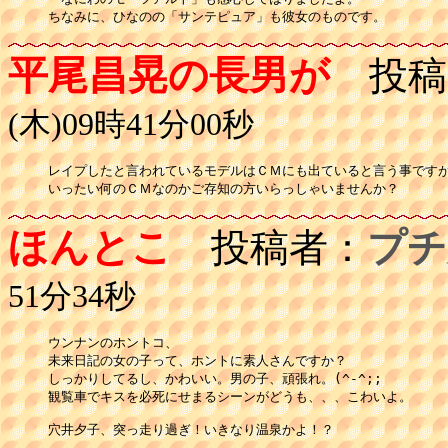
ちなみに、ひなのの「サンテピュア」も彼女のものです。
平尾昌晃の長男が
投稿
(木)09時41分00秒
レイプしたと言われているモデルはＣＭにも出ていると言う事ですが
いったい何のＣＭなのかご存知の方いらっしゃいませんか？
ほんとこ
投稿者：
プチ
51分34秒
ウンナンのホントコ、

未来日記の女の子って、ホントに素人さんですか？

しっかりしてるし、かわいい。男の子、頑張れ。(^-^;;

観覧車でキスを必死にせまるシーンがどうも、、、こわいよ。

穴井夕子、突っ走り過ぎ！いきなり温泉かよ！？