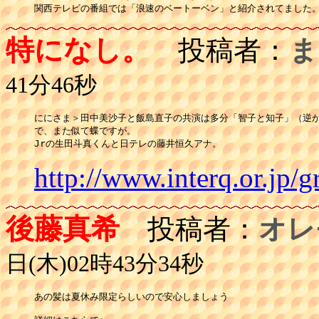
特になし。
投稿者：
ま
41分46秒
ににさま＞田中美沙子と飯島直子の共演は多分「智子と知子」（逆か
で、また似て蝶ですが。

http://www.interq.or.jp/
後藤真希
投稿者：
オレ
日(木)02時43分34秒
あの髪は夏休み限定らしいので安心しましょう
