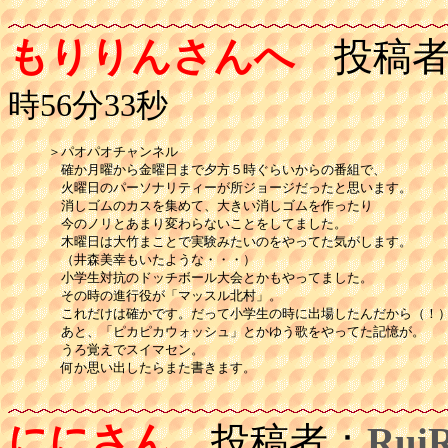
もりりんさんへ
投稿者
時56分33秒
＞パオパオチャンネル

　確か月曜から金曜日まで夕方５時ぐらいからの番組で、

　火曜日のパーソナリティーが所ジョージだったと思います。

　消しゴムのカスを集めて、大きい消しゴムを作ったり

　今のノリとあまり変わらないことをしてました。

　木曜日は大竹まことで実験みたいのをやってた気がします。

　（井森美幸もいたような・・・）

　小学生対抗のドッチボール大会とかもやってました。

　その時の進行役が「マッスル北村」。

　これだけは確かです。だって小学生の時に出場したんだから（！）
　あと、「ピカピカウォッシュ」とかゆう歌をやってた記憶が。

　うろ覚えでスイマセン。

　何か思い出したらまた書きます。

ににさん
投稿者：
Rui