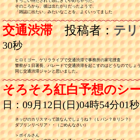
すっごい待たされて頭にきてやめちゃった。

そのころから、彼は出たがりだったようで、

「雑誌に出たい」みたいなことを、よくいってました
交通渋滞
投稿者：
テリ
30秒
ヒロミゴー、ゲリラライブで交通渋滞で事務所の家宅捜査

警察が１日署長、パレードで交通渋滞を起こすのはどうなのでしょう
そろそろ紅白予想のシ
日：09月12日(日)04時54分01秒
ネッぴのカリスマって誰なんでしょうね？（Ｌパン？Ｂリン？）

ダブリンリベリア・・（ごめんなさい）

＞ボイルさん
