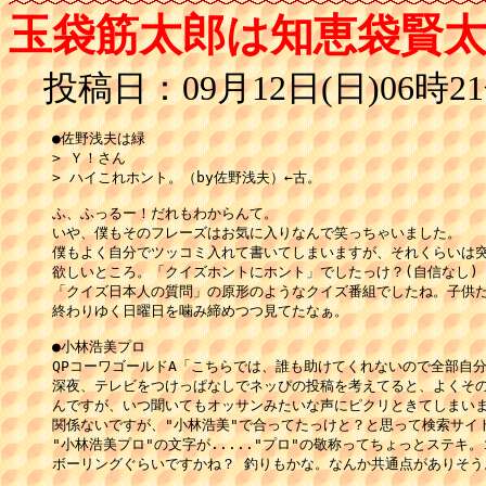
玉袋筋太郎は知恵袋賢太郎
投稿日：09月12日(日)06時21
●佐野浅夫は緑

> Ｙ！さん

> ハイこれホント。（by佐野浅夫）←古。

ふ、ふっるー！だれもわからんて。

いや、僕もそのフレーズはお気に入りなんで笑っちゃいました。

僕もよく自分でツッコミ入れて書いてしまいますが、それくらいは突
欲しいところ。「クイズホントにホント」でしたっけ？(自信なし)

「クイズ日本人の質問」の原形のようなクイズ番組でしたね。子供だ
終わりゆく日曜日を噛み締めつつ見てたなぁ。

●小林浩美プロ

QPコーワゴールドA「こちらでは、誰も助けてくれないので全部自分
深夜、テレビをつけっぱなしでネッぴの投稿を考えてると、よくそのC
んですが、いつ聞いてもオッサンみたいな声にピクリときてしまいま
関係ないですが、"小林浩美"で合ってたっけと？と思って検索サイト
"小林浩美プロ"の文字が....."プロ"の敬称ってちょっとステキ。
ボーリングぐらいですかね？ 釣りもかな。なんか共通点がありそう。