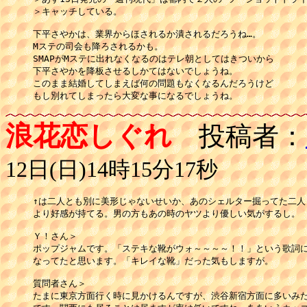
＞キャッチしている。

下平さやかは、業界からほされるか潰されるだろうね…。

Mステの司会も降ろされるかも。

SMAPがMステに出れなくなるのはテレ朝としてはきついから

下平さやかを降板させるしかてはないでしょうね。

このまま結婚してしまえば何の問題もなくなるんだろうけど

もし別れてしまったら大変な事になるでしょうね。
浪花恋しぐれ
投稿者：
12日(日)14時15分17秒
↑は二人とも別に美形じゃないせいか、あのシェルター掘ってた二人

より好感が持てる。男の方もあの時のヤツより優しい気がするし。

Ｙ！さん＞

ポップジャムです。「ステキな靴がウォ～～～～！！」という歌詞に
なってたと思います。「キレイな靴」だった気もしますが。

質問者さん＞

たまに東京方面行く時に見かけるんですが、渋谷新宿方面に多いみた