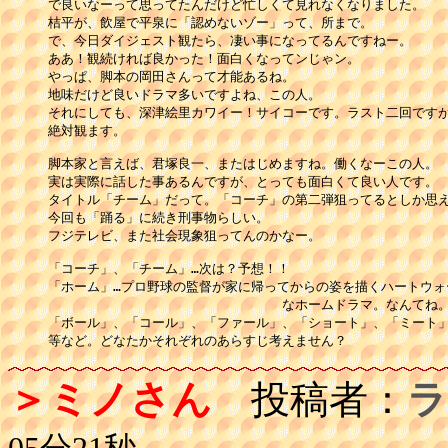
で良いなーって思ってたんだけど忙しくて見れなくなりました。

桔平が、飲屋で平泉に「認めないゾー」って、所まで。

で、今日ダイジェスト観たら、凄い事になってるんですねー。

ああ！観続ければ良かった！面白くなってンじゃン。

やっぱ、脚本の岡田さんって才能あるね。

地味だけど良いドラマ多いですよね、この人。

それにしても、深津絵里カワイー！サイコーです。ラスト二回ですが
絶対観ます。

脚本家と言えば、君塚良一、またはじめますね。働くなーこの人。

実は実際に話した事あるんですが、とっても面白くて良い人です。

タイトル「チーム」だって。「コーチ」の第二弾狙ってるとしか思え
今回も「踊る」に続き刑事物らしい。

フジテレビ、また社会現象狙ってんのかなー。

「コーチ」、「チーム」…次は？予想！！

「ホーム」…プロ野球の監督が家に帰ってからの姿を描くハートウォー
　　　　　　　　　　　　　　　　　　なホームドラマ。なんてね。
「ボール」、「コール」、「ファール」、「ショート」、「ミート」
等など。どなたかそれぞれのあらすじ考えません？
＞ミノさん
投稿者：
ラ