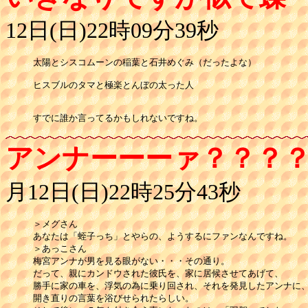
12日(日)22時09分39秒
太陽とシスコムーンの稲葉と石井めぐみ（だったよな）

ヒスブルのタマと極楽とんぼの太った人

すでに誰か言ってるかもしれないですね。
アンナーーーァ？？？
月12日(日)22時25分43秒
＞メグさん

あなたは「蛭子っち」とやらの、ようするにファンなんですね。

＞あっこさん

梅宮アンナが男を見る眼がない・・・その通り。

だって、親にカンドウされた彼氏を、家に居候させてあげて、

勝手に家の車を、浮気の為に乗り回され、それを発見したアンナに、
開き直りの言葉を浴びせられたらしい。
