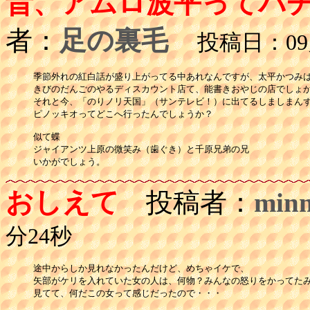
昔、アムロ波平ってパ
者：
足の裏毛
投稿日：09月1
季節外れの紅白話が盛り上がってる中あれなんですが、太平かつみは
きびのだんごのやるディスカウント店て、能書きおやじの店でしょか
それと今、「のりノリ天国」（サンテレビ！）に出てるしましまんず
ピノッキオってどこへ行ったんでしょうか？

似て蝶

ジャイアンツ上原の微笑み（歯ぐき）と千原兄弟の兄

いかがでしょう。
おしえて
投稿者：
min
分24秒
途中からしか見れなかったんだけど、めちゃイケで、

矢部がケリを入れていた女の人は、何物？みんなの怒りをかってたみ
見てて、何だこの女って感じだったので・・・