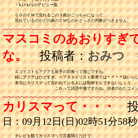
・kirariのデビュー曲

ＣＤのＣＭで流れるこの３曲がごっちゃになって、

流れているのがどの曲のＣＭなのかとっさの判断がつきません。
マスコミのあおりすぎ
な。
投稿者：
おみつ
投
エゴイストもアクアも新手の宗教って感じですね。

特にアクアはひどすぎ。ヘアスタイリスト業界では＊＊＊＊扱いらし
本当にカリスマって言われている人には取材すらできないしょう。

　　　　　　　　　　これって誹謗中傷ですかね。信者のかたゴメ
カリスマって・・・
投
日：09月12日(日)02時51分58秒
テレビを観てカリスマって言葉聞くだけで
