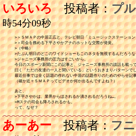
いろいろ
投稿者：
プル
時54分09秒
>＞ＳＭＡＰの中居正広と、テレビ朝日「ミュージックステーション」
>＞司会を務める下平さやかアナのホットな交際が発覚。

>（中略）  

>たぶん明日のどこのワイドショーもこのネタを無視するんだろうなー
>ジャニーズ事務所の圧力はすごいから。

今日のスポーツ新聞にこの記事と、ジャニーズ事務所の談話も載って
曰く「ただの友達の一人と聞いている」というおきまりパターンでし
最近仕事では全く話題の作れない中居の話題作りのためのやらせ記事
（確か近々ＳＭＡＰってビデオか何か出るんですよね？）

あと、

>下平さやかは、業界からほされるか潰されるだろうね…。

>Mステの司会も降ろされるかも。

って、なぜ？
あーあー
投稿者：
フニ