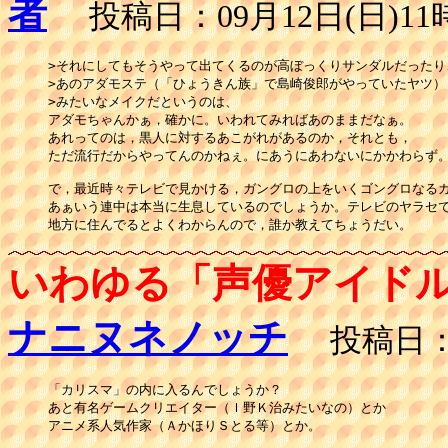
者
投稿日：09月12日(日)11時
>それにしてもそうやって出てくるのが高ぼっくりサンダルだったり、
>あのアダモステ（「ひょうきん族」で島崎俊郎がやっていたヤツ）

>みたいなメイクだというのは、

アダモちゃんかぁ，確かに。いわれてみればあのままだなぁ。

あれってのは，黒人に対するあこがれがあるのか，それとも，

ただ流行だからやってんのかねぇ。にあうにあわないにかかわらず。
で，最近時々テレビで見かける，ガングロの上をいくゴングロなるガ
あぁいう連中は本当に生息しているのでしょうか。テレビのヤラセで
地方に住んでるとよくわからんので，誰か教えてちょうだい。
いわゆる「声優アイド
ナニヌネノッチ
投稿日：09
「カリスマ」の内に入るんでしょうか？

あと有名ゲームクリエイター（Ｉ野Ｋ治みたいなの）とか

アニメ系人気作家（ＡかほりＳとる等）とか。
