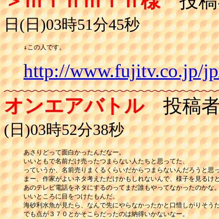
＞ｍｉｎｍｉｎ様
投稿
日(日)03時51分45秒
↓この人です。
http://www.fujitv.co.jp/j
オンエアバトル
投稿者
(日)03時52分38秒
あさりどって面白かったんだなー。

いいともで名前だけ売ったつまらない人たちと思ってた、

っていうか、名前売りまくるくらいだからつまらないんだろうと思っ
まー、作家がよいネタ考えただけかもしれないんで、様子を見るけど
あのテレビ電話をネタにするのってまだ誰もやってなかったのかな。
いいところに目をつけたもんだ。

海砂利水魚が見たら、なんで先にやらなかったかと口惜しがりそうだ
でも点が３７０とかそこらだったのは納得いかないなー。
