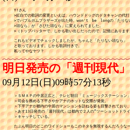
Y!さん

>紅白での歌詞の変更といえば、ハウンドドッグのドタキャンの代打

>でバブルガムブラザーズが出た時、won't　be　longの「たりない
>頭なら」が「さびた頭なら」に変えられてました。

>（トップバッターで、しかも歌い出しだったので、記憶にあります。
これもビデオでチェックしましたが、ちゃんと「たりない頭なら」

と歌っております。しかも歌詞付きで。

明日発売の「週刊現代
09月12日(日)09時57分13秒
＞ＳＭＡＰの中居正広と、テレビ朝日「ミュージックステーション」
＞司会を務める下平さやかアナのホットな交際が発覚。

＞下平アナが都内の中居のマンションを訪ねる姿も目撃されており、
＞あす13日発売の「週刊現代」は都内で２人の“ツーショットドライブ
＞キャッチしている。

たぶん明日のどこのワイドショーもこのネタを無視するんだろうなー