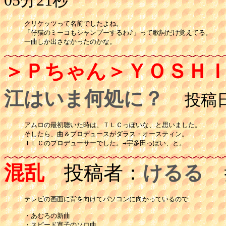
05分21秒
クリケッツって名前でしたよね。

「仔猫のミーコもシャンプーするわ♪」って歌詞だけ覚えてる。

一曲しか出さなかったのかな。
＞Ｐちゃん＞ＹＯＳＨ
江はいま何処に？
投稿日：
アムロの最初聴いた時は、ＴＬＣっぽいな、と思いました。

そしたら、曲＆プロデュースがダラス・オースティン。

ＴＬＣのプロデューサーでした。→宇多田っぽい、と。
混乱
投稿者：
けるる
投
テレビの画面に背を向けてパソコンに向かっているので

・あむろの新曲

・スピード寛子のソロ曲
