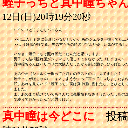
蛭子っちと真中瞳ちゃ
12日(日)20時19分20秒
( ^◇)＜どくまむしパイさん

>>は二人とも別に美形じゃないせいか、あのシェルター掘ってた二人
>>より好感が持てる。男の方もあの時のヤツより優しい気がするし。
いやぁ、蛭子っちは照れ屋だったんだと思いますよ。

男子って結構照れ屋がジャマして優しくできなかったりしません？

真中瞳ちゃんはバリバリの大阪人だったから割と開けっぴろげだった
あの企画（シェルター掘ってた時）のラストの回、見てました？

蛭子っちが瞳ちゃんに「キスしようか」って言ってキスしましたよね
私、あれを見ていて「蛭子っち、実は真中瞳に惚れたな」とひとりで
ました。

ま、あのまま続けていてもそんなに発展性もなさそうだったしあの企
で終りで良かったんだと思うけど。
真中瞳は今どこに
投稿