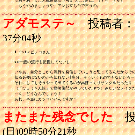
※あ～あ、また大風呂敷広げちまったよ新庄。（Ｔ４ー７Ｇ）

　もうやめましょうや、アレお立ち台で言うの。
アダモステ～
投稿者：
37分04秒
( ^◇)＜ピノコさん

>>一般の流行も把握してないし、

いやあ、自分とこから流行を発信していこうと思ってるんだからその
知る必要はないのかも知れない(多分、そういうものでもないだろーけ
それにしてもそうやって出てくるのが高ぼっくりサンダルだったり、
（「ひょうきん族」で島崎俊郎がやっていたヤツ）みたいなメイクだ
～ん、どうなんでしょう？

あれ、本当にカッコいいんですか？
またまた残念でした
投
(日)09時50分21秒