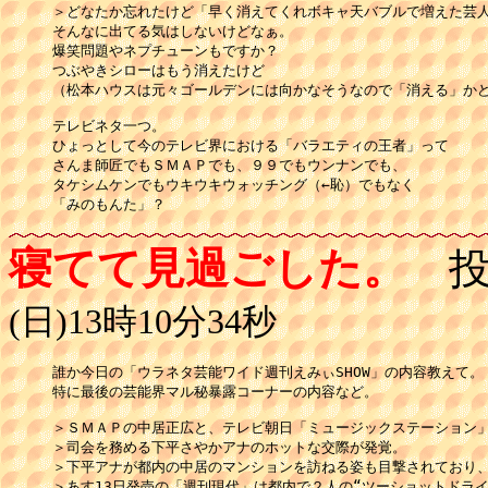
＞どなたか忘れたけど「早く消えてくれボキャ天バブルで増えた芸人
そんなに出てる気はしないけどなぁ。

爆笑問題やネプチューンもですか？

つぶやきシローはもう消えたけど

（松本ハウスは元々ゴールデンには向かなそうなので「消える」かどう
テレビネタ一つ。

ひょっとして今のテレビ界における「バラエティの王者」って

さんま師匠でもＳＭＡＰでも、９９でもウンナンでも、

タケシムケンでもウキウキウォッチング（←恥）でもなく

「みのもんた」？
寝てて見過ごした。
投
(日)13時10分34秒
誰か今日の「ウラネタ芸能ワイド週刊えみぃSHOW」の内容教えて。

特に最後の芸能界マル秘暴露コーナーの内容など。

＞ＳＭＡＰの中居正広と、テレビ朝日「ミュージックステーション」
＞司会を務める下平さやかアナのホットな交際が発覚。

＞下平アナが都内の中居のマンションを訪ねる姿も目撃されており、
＞あす13日発売の「週刊現代」は都内で２人の“ツーショットドライブ