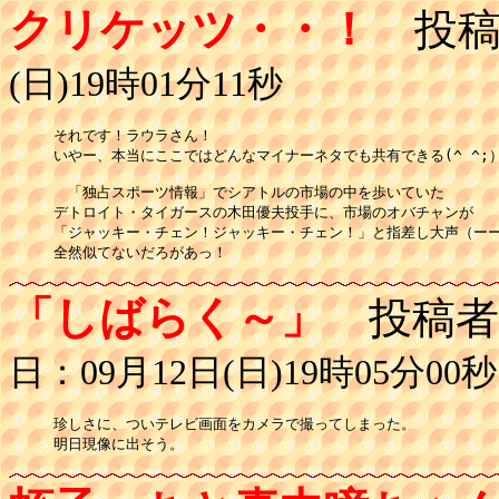
クリケッツ・・！
投稿
(日)19時01分11秒
それです！ラウラさん！

いやー、本当にここではどんなマイナーネタでも共有できる(^ ^;）
　「独占スポーツ情報」でシアトルの市場の中を歩いていた

デトロイト・タイガースの木田優夫投手に、市場のオバチャンが

「ジャッキー・チェン！ジャッキー・チェン！」と指差し大声（ーー
全然似てないだろがあっ！
「しばらく～」
投稿者
日：09月12日(日)19時05分00秒
珍しさに、ついテレビ画面をカメラで撮ってしまった。

明日現像に出そう。