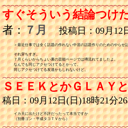
すぐそういう結論つけ
者：
７月
投稿日：09月12日(
＞最近仕事では全く話題の作れない中居の話題作りのためのやらせ記
それ穿ちすぎ。

７月くらいからちょい裏の芸能ページでは噂流れてましたよ。

なんでも同じアクセつけてるとかって。

同じアクセつけてる友達かもしれないけど。
ＳＥＥＫとかＧＬＡＹ
稿日：09月12日(日)18時21分2
イカ天に出たけど不評だったって本当ですか

（別冊ゴン・平成タコＴＶから）