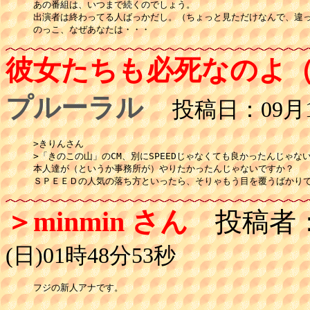
あの番組は、いつまで続くのでしょう。

出演者は終わってる人ばっかだし。（ちょっと見ただけなんで、違っ
のっこ、なぜあなたは・・・
彼女たちも必死なのよ
プルーラル
投稿日：09月12
>きりんさん

>「きのこの山」のCM、別にSPEEDじゃなくても良かったんじゃない
本人達が（というか事務所が）やりたかったんじゃないですか？

＞minmin さん
投稿者
(日)01時48分53秒
フジの新人アナです。
