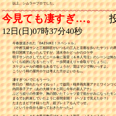
以上、シムラープロでした。
今見ても凄すぎ…。
投
12日(日)07時37分40秒
今春放送された「DAISUKI！スペシャル」

（中村玉緒サンと三枝師匠がいつもの三人と京都を歩いたヤツ）の再
昨日関東であったんですが、清水寺かどっかのロケ中

明子サンのさしてたビニール傘に落雷（＆本人号泣）のシーンは怖か
いくら絵的になるったって、一歩間違えりャ命取りでしょうに。

スケジュールの都合もあるでしょうが、雷はマジで怖いっすよ。

こういう時の屋外ロケは考えた方がよいかも…。

凄すぎついでにもう一つ。

昨日の「晴れたらイイねっ！」で益田・桜井両先輩アナとワインづく
内田恭子アナ（あの大橋マキと同じ今年の新人アナ）。

ぶどう絞りの作業中、胸の開いたＴシャツ姿で前かがみになったモン
まるでお約束していたように谷間全開！（ヘソまで見えたか？）

たまたまビデオ録った方、超プレミアもんでっせ。

（というか自分も録っておきたかった…）
