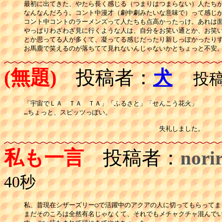
最初に出てきた、やたら長く感じる（つまりはつまらない）人たちが
なんなんだろう。コント中漫才（劇中劇みたいな意味で）って感じが
コント中コントのラーメンズって人たちも点高かったっけ。あれは面
やっぱりわざわざ見に行くような人は、自分をお笑い通とか、お笑い
とか思ってる人が多くて、凝ってる感じだったり新しっぽかったりす
お馬鹿で笑えるのが落ちてて見れないんじゃないかとちょっと不安
(無題)
投稿者：
犬
投稿日
「宇宙でＬＡ　ＴＡ　ＴＡ」「ふるさと」「せんこう花火」

…ちょっと、スピッツっぽい。

　　　　　　　　　　　　　　　　　　　　　失礼しました。
私も一言
投稿者：
nori
40秒
私、昔現在シザーズリー○で活躍中のアクアの人に切ってもらってまし
まだそのころは全然有名じゃなくて、それでもメチャクチャ混んでい