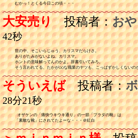
大安売り
投稿者：
おや
42秒
世の中、そこいらじゅう、カリスマだらけさ。

ありがたみがないよね、カリスマ。

ホントの意味解ってんのかよ。辞書引いてみろ。

そう言われてる、たかが○○な職業のヤツも、こっぱずかしくないの
そういえば
投稿者：
ボ
28分21秒
 オザケンの「痛快ウキウキ通り」の一節「プラダの靴」は

「素敵な靴」にされてたよーな・・・＠紅白