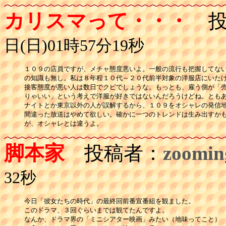
カリスマって・・・
投
日(日)01時57分19秒
１０９の店員ですが、メチャ態度悪いよ。一般の流行も把握してない
の知識も無し。私は８年程１０代～２０代前半対象の洋服店にいたけ
接客態度が悪い人は数日でクビでしょうな。もっとも、雇う側が「売
りゃいい」という考えで洋服が好きではないんだろうけどね。ともあ
ナイトとか東京以外の人が誤解するから、１０９をオシャレの発信地
間違った放送はやめて欲しい。確かに一つのトレンドは生み出すかも
が、オシャレとは違うよ。
脚本家
投稿者：
zoomin
32秒
今日「彼女たちの時代」の最終回前番宣番組を観ました。

このドラマ、３回ぐらいまでは観てたんですよ。

なんか、ドラマ界の「ミニシアター映画」みたい（地味ってこと）
