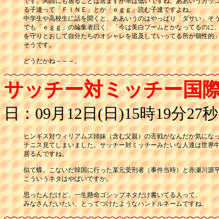
です。関西にも居ることは居ますが率は低いですね。ああいうカッコ
る子達って「ＦＩＮＥ」とか「ｅｇｇ」読む子達ですよね。

中学生や高校生に話を聞くと、ああいうのはやっぱり「ダサい」そう
でも「ｅｇｇ」の編集者曰く、「今は美白ブームとかなってるのに、
を守りとおして自分たちのオシャレを追及していってる所が個性的」
そうです。

どうだかね～～～。
サッチー対ミッチー国
日：09月12日(日)15時19分27秒
ヒンギス対ウィリアムズ姉妹（含む父親）の舌戦がなんだか気になっ
テニス見てしまいました。サッチー対ミッチーみたいな人達は世界中
居るんですね。

似て蝶。こないだ韓国に行った某元受刑者（事件当時）と赤瀬川源平
こういうネタはやばいですか。

思ったんだけど、一生懸命ゴシップネタだけ書いてる人って、
