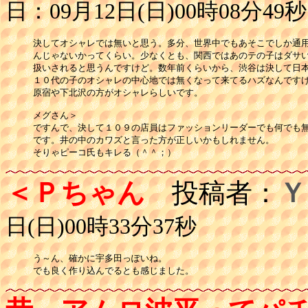
日：09月12日(日)00時08分49秒
決してオシャレでは無いと思う。多分、世界中でもあそこでしか通用
んじゃないかってくらい。少なくとも、関西ではあのテの子はダサい
扱いされると思うんですけど。数年前くらいから、渋谷は決して日本
１０代の子のオシャレの中心地では無くなって来てるハズなんですけ
原宿や下北沢の方がオシャレらしいです。

メグさん＞

ですんで、決して１０９の店員はファッションリーダーでも何でも無
です。井の中のカワズと言った方が正しいかもしれません。

そりゃピーコ氏もキレる（＾＾；）
＜Ｐちゃん
投稿者：
Ｙ
日(日)00時33分37秒
う～ん、確かに宇多田っぽいね。

でも良く作り込んでるとも感じました。