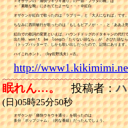
＞オザケンの「痛快ウキウキ通り」の一節「プラダの靴」は

＞「素敵な靴」にされてたよーな・・・＠紅白

オザケンが紅白で歌ったのは「ラブリー」と「大人になれば」です。
ちなみに西田敏行が歌ったのは「もしもピアノが・・」と「ああ上野
紅白での歌詞の変更といえば、ハウンドドッグのドタキャンの代打で
出た時、won't　be　longの「たりない頭なら」が「さびた頭な
（トップバッターで、しかも歌い出しだったので、記憶にあります。
ハイこれホント。（by佐野浅夫）←古。
http://www1.kikimimi.n
眠れん…。
投稿者：
ハ
(日)05時25分50秒
オザケンが「痛快ウキウキ通り」を唄ったのは

多分「ポップジャム」（的な番組）だったんでしょう。