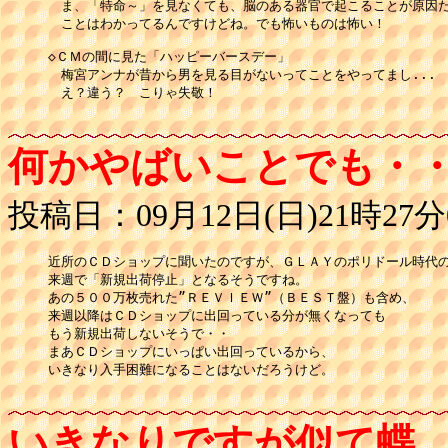
　ま、「特命～」を見なくても、脳のある器官で起こることが原因だ
　ことはわかってるんですけどね。でも怖いものは怖い！

◇ＣＭの間に見た「ハッピーバースデー」

　梅宮アンナが昔から男を見る目がないってことをやってまし...

　え？違う？　こりゃ失敬！

何かやばいことでも・
投稿日：09月12日(日)21時27分
近所のＣＤショップに聞いたのですが、ＧＬＡＹのポリドール時代の
来週で「新規出荷停止」となるそうですね。

あの５００万枚売れた”ＲＥＶＩＥＷ”（ＢＥＳＴ盤）も含め、

来週以降はＣＤショップに出回っている分が無くなっても

もう新規出荷しないそうで・・

まあＣＤショップにいっぱい出回っているから、

いきなり入手困難になることはないだろうけど。

いきなりですが似て蝶