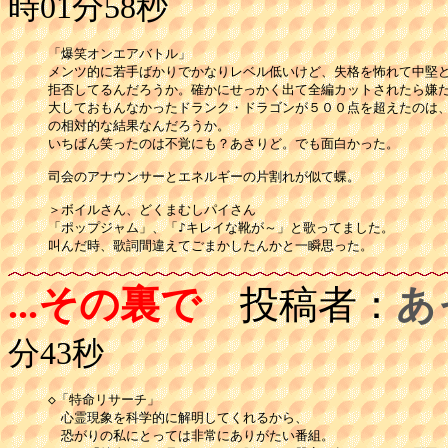
時01分58秒
「爆笑オンエアバトル」

メンツ的に若手ばかりでかなりレベル低いけど、失格を怖れて中堅ど
拒否してるんだろうか。確かにせっかく出て全編カットされたら嫌だ
大しておもんなかったドランク・ドラゴンが５００点を超えたのは、
の相対的な結果なんだろうか。

いちばん笑ったのは不覚にも？あさりど。でも面白かった。

司会のアナウンサーとエネルギーの片割れが似て蝶。

＞ボイルさん、どくまむしパイさん

「ポップジャム」、「♪キレイな靴が～」と歌ってました。

叫んだ時、歌詞間違えてごまかしたんかと一瞬思った。
...その裏で
投稿者：
あ
分43秒
◇「特命リサーチ」

　心霊現象を科学的に解明してくれるから、

　恐がりの私にとっては非常にありがたい番組。
