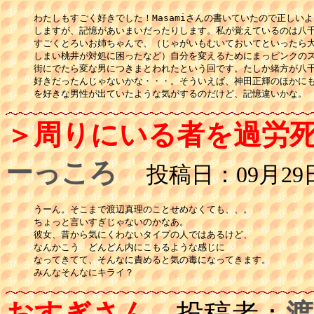
わたしもすごく好きでした！Masamiさんの書いていたので正しいよ
しますが、記憶があいまいだったりします。私が覚えているのは八千
すごくとろいお姉ちゃんで、（じゃがいもむいておいてといったら大
しまい桃井が対処に困ったなど）自分を変えるためにまっピンクのス
街にでたら変な男につきまとわれたという回です。たしか緒方が八千
好きだったんじゃないかな・・・。そういえば、神田正輝のほかにも
＞周りにいる者を過労
ーっころ
投稿日：09月29日(
うーん。そこまで渡辺真理のことせめなくても、、。

ちょっと言いすぎじゃないのかなあ。

彼女、昔から気にくわないタイプの人ではあるけど、

なんかこう　どんどん内にこもるような感じに

なってきてて、そんなに責めると気の毒になってきます。

みんなそんなにキライ？
おすぎさん
投稿者：
渡