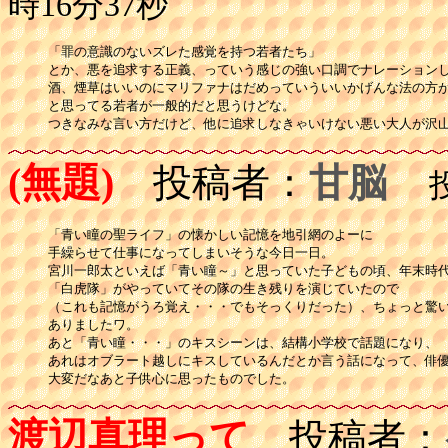
時16分37秒
「罪の意識のないズレた感覚を持つ若者たち」

とか、悪を追求する正義、っていう感じの強い口調でナレーションし
酒、煙草はいいのにマリファナはだめっていういいかげんな法の方が
と思ってる若者が一般的だと思うけどな。

つきなみな言い方だけど、他に追求しなきゃいけない悪い大人が沢
(無題)
投稿者：
甘脳
投稿
「青い瞳の聖ライフ」の懐かしい記憶を地引網のよーに

手繰らせて仕事になってしまいそうな今日一日。

宮川一郎太といえば「青い瞳～」と思っていた子どもの頃、年末時代
「白虎隊」がやっていてその隊の生き残りを演じていたので

（これも記憶がうろ覚え・・・でもそっくりだった）、ちょっと驚い
ありましたワ。

あと「青い瞳・・・」のキスシーンは、結構小学校で話題になり、

あれはオブラート越しにキスしているんだとか言う話になって、俳優
大変だなあと子供心に思ったものでした。
渡辺真理って
投稿者：