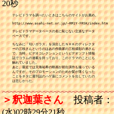
20秒
テレビドラマを調べたいときはこちらのサイトがお薦め。

http://www.asahi-net.or.jp/~RM1Y-FRSK/index.htm

テレビドラマデータベースの名に恥じない立派なデータ

ベースです。

ちなみに「匂いガラス」を演出したＮＨＫのディレクタ

ーの三枝さんというのはあの作曲家の三枝成彰の弟さん

で、当時、ビデオコレクションというビデオソフト情報

誌でコラムの連載を持っており、このドラマのことにも

触れていました。

あと、最近では天海祐希の映画が初出演作も撮っている

んですが、そのプロモーションのためか髪が薄くなった

ことをネタに週刊誌のハゲ薬にコメントを出していたの

は悲しかった。

＞釈迦葉さん
投稿者：
(水)02時29分21秒