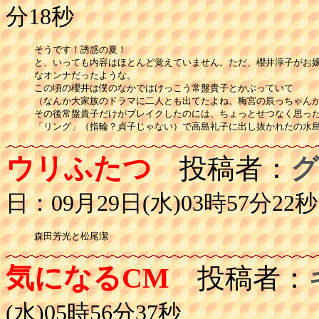
分18秒
そうです！誘惑の夏！

と、いっても内容はほとんど覚えていません。ただ、櫻井淳子がお嬢
なオンナだったような。

この頃の櫻井は僕のなかではけっこう常盤貴子とかぶっていて

（なんか大家族のドラマに二人とも出てたよね、梅宮の辰っちゃんが
その後常盤貴子だけがブレイクしたのには、ちょっとせつなく思った
「リング」（指輪？貞子じゃない）で高島礼子に出し抜かれたの水
ウリふたつ
投稿者：
グ
日：09月29日(水)03時57分22秒
森田芳光と松尾潔
気になるCM
投稿者：
(水)05時56分37秒