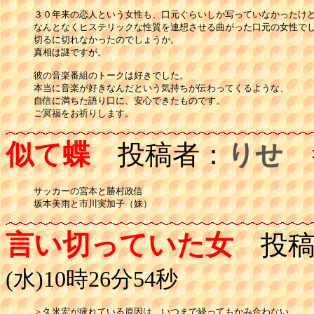
３０年来の恋人という女性も、口元ぐらいしか写っていなかったけど
なんとなくヒステリックな性質を連想させる曲がった口元の女性でし
切るに切れなかったのでしょうか。

真相は謎ですが。

彼の音楽番組のトークは好きでした。

本当に音楽が好きなんだという気持ちが伝わってくるような、

自信に満ちた語り口に、安心できたものです。

ご冥福をお祈りします。
似て蝶
投稿者：
りせ
投
サッカーの宮本と勝村政信

坂本美雨と市川実加子（妹）
言い切っていた女
投稿
(水)10時26分54秒
＞久米宏が疲れている原因は、いつまで経ってもかみ合わない
