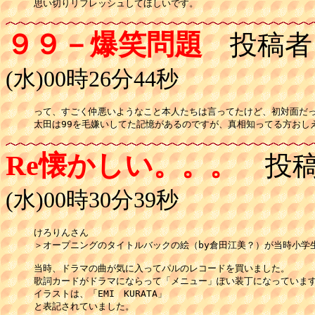
思い切りリフレッシュしてほしいです。
９９－爆笑問題
投稿者
(水)00時26分44秒
って、すごく仲悪いようなこと本人たちは言ってたけど、初対面だっ
太田は99を毛嫌いしてた記憶があるのですが、真相知ってる方おし
Re懐かしい。。。
投稿
(水)00時30分39秒
けろりんさん

＞オープニングのタイトルバックの絵（by倉田江美？）が当時小学生
当時、ドラマの曲が気に入ってパルのレコードを買いました。

歌詞カードがドラマにならって「メニュー」ぽい装丁になっています
イラストは、「EMI　KURATA」

と表記されていました。
