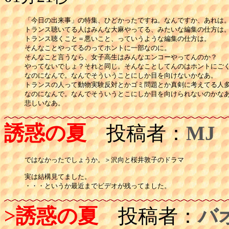
「今日の出来事」の特集、ひどかったですね。なんですか、あれは。
トランス聴いてる人はみんな大麻やってる、みたいな編集の仕方は。
トランス聴くこと＝悪いこと、っていうような編集の仕方は。

そんなことやってるのってホントに一部なのに。

そんなこと言うなら、女子高生はみんなエンコーやってんのか？

やってないでしょ？それと同じ。そんなことしてんのはホントにごく
なのになんで。なんでそういうことにしか目を向けないかなあ。

トランスの人って動物実験反対とかゴミ問題とか真剣に考えてる人多
なのになんで。なんでそういうとこにしか目を向けられないのかなあ
悲しいなあ。
誘惑の夏
投稿者：
MJ
ではなかったでしょうか。＞沢向と桜井敦子のドラマ

実は結構見てました。

・・・というか最近までビデオが残ってました。
>誘惑の夏
投稿者：
バ