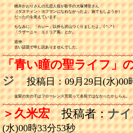
桃井かおりさんの元恋人役が歌手の大塚博堂さん

（ダスティン・ホフマンになれなかったよ、旅でもしようか）

だったのを覚えています。

ちなみに、「カレー」以外も沢山つくりましたよ。(^.^)

「ラザーニャ　エミリア風」とか。

追伸

「青い瞳の聖ライフ」
ジ
投稿日：09月29日(水)00時
金髪の女の子はフローレンス芳賀って名前ではなかったかしらん。
＞久米宏
投稿者：
ナイ
(水)00時33分53秒