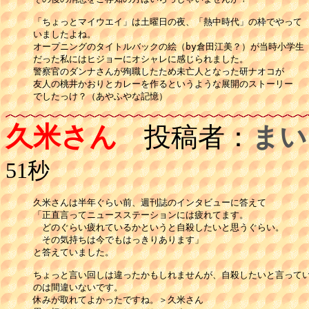
「ちょっとマイウエイ」は土曜日の夜、「熱中時代」の枠でやって

いましたよね。

オープニングのタイトルバックの絵（by倉田江美？）が当時小学生

だった私にはヒジョーにオシャレに感じられました。

警察官のダンナさんが殉職したため未亡人となった研ナオコが

友人の桃井かおりとカレーを作るというような展開のストーリー

でしたっけ？（あやふやな記憶）
久米さん
投稿者：
まい
51秒
久米さんは半年ぐらい前、週刊誌のインタビューに答えて

「正直言ってニュースステーションには疲れてます。

　どのぐらい疲れているかというと自殺したいと思うぐらい。

　その気持ちは今でもはっきりあります」

と答えていました。

ちょっと言い回しは違ったかもしれませんが、自殺したいと言ってい
のは間違いないです。

休みが取れてよかったですね。＞久米さん
