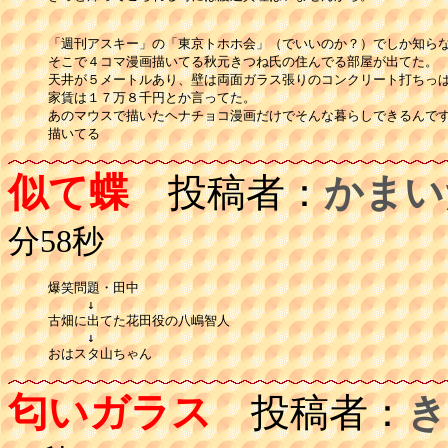
「週刊アスキー」の「東京トホホ会」（でいいのか？）でしか知らな
そこで４コマ漫画描いてる秋元きつね氏の住んでる部屋が出てた。

天井が５メートルあり、壁は両面ガラス張りのコンクリート打ちっぱ
家賃は１７万８千円とか言ってた。

あのマウスで描いたヘナチョコ漫画だけでそんな暮らしできるんです
描いてる
似て蝶
投稿者：
かまい
分58秒
爆笑問題・田中

　　　↓　

古畑に出てた花田役の八嶋智人

　　　↓

おはスタ山ちゃん
匂いガラス
投稿者：
き