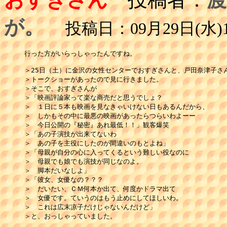
が。
投稿日：09月29日(水)1
行った方がいらっしゃったんですね。

＞25日（土）に金沢の女性センターでおすぎさんと、戸田奈津子さん
＞トークショーがあったので見に行きました。 

＞そこで、おすぎさんが 

＞「映画評論家って楽な商売だと思うでしょ？ 

＞　１日に５本も映画を見なきゃいけない日もあるんだから、 

＞　しかもその中に最悪の映画があったらつらいわよーー 

＞　今日公開の『秘密』あれ最低！！」観客爆笑 

＞「あの子演技が出来てないわ 

＞　あの子を主役にしたのが間違いのもとよね」 

＞「母親が自分の心に入ってくるという難しい役なのに 

＞　母親でも娘でも演技が同じなのよ。 

＞　脚本だいなしよ」 

＞「彼女、女優なの？？？ 

＞　だいたい、ＣＭ何本か出て、何度かドラマ出て 

＞　女優です。ていうのはもう止めにしてほしいわ。 

＞　これは広末凉子だけじゃないんだけど」 

＞と、おっしゃっていました。 
