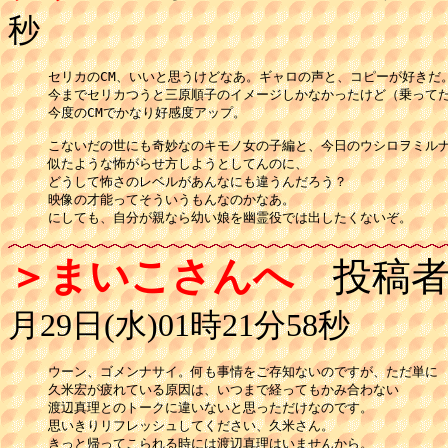
秒
セリカのCM、いいと思うけどなあ。ギャロの声と、コピーが好きだ。
今までセリカつうと三原順子のイメージしかなかったけど（乗ってた
今度のCMでかなり好感度アップ。

こないだの世にも奇妙なのキモノ女の子編と、今日のウシロヲミルナ
似たような怖がらせ方しようとしてんのに、

どうして怖さのレベルがあんなにも違うんだろう？

映像の才能ってそういうもんなのかなあ。

にしても、自分が親なら幼い娘を幽霊役では出したくないぞ。
＞まいこさんへ
投稿者
月29日(水)01時21分58秒
ウーン、ゴメンナサイ。何も事情をご存知ないのですが、ただ単に

久米宏が疲れている原因は、いつまで経ってもかみ合わない

渡辺真理とのトークに違いないと思っただけなのです。

思いきりリフレッシュしてください、久米さん。

きっと帰ってこられる時には渡辺真理はいませんから。
