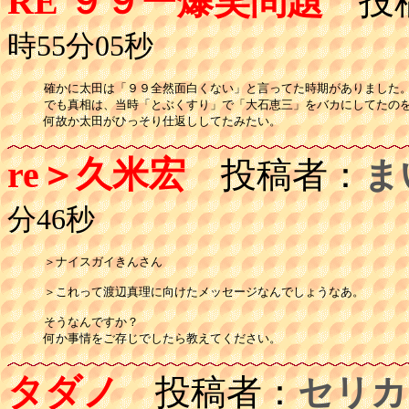
RE ９９ー爆笑問題
投
時55分05秒
確かに太田は「９９全然面白くない」と言ってた時期がありました。
でも真相は、当時「とぶくすり」で「大石恵三」をバカにしてたのを
何故か太田がひっそり仕返ししてたみたい。
re＞久米宏
投稿者：
ま
分46秒
＞ナイスガイきんさん

＞これって渡辺真理に向けたメッセージなんでしょうなあ。

そうなんですか？

何か事情をご存じでしたら教えてください。
タダノ
投稿者：
セリカ