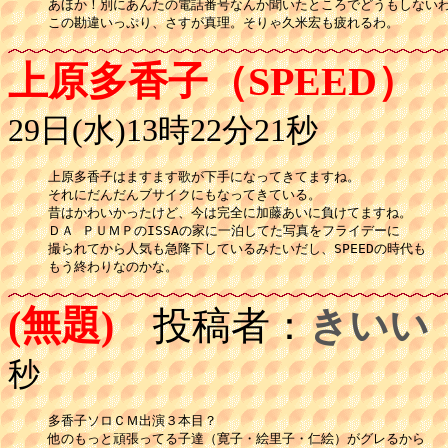
あほか！別にあんたの電話番号なんか聞いたところでどうもしないわ
この勘違いっぷり、さすが真理。そりゃ久米宏も疲れるわ。
上原多香子（SPEED）
29日(水)13時22分21秒
上原多香子はますます歌が下手になってきてますね。

それにだんだんブサイクにもなってきている。

昔はかわいかったけど、今は完全に加藤あいに負けてますね。

ＤＡ ＰＵＭＰのISSAの家に一泊してた写真をフライデーに

撮られてから人気も急降下しているみたいだし、SPEEDの時代も

もう終わりなのかな。
(無題)
投稿者：
きいい
秒
多香子ソロＣＭ出演３本目？

他のもっと頑張ってる子達（寛子・絵里子・仁絵）がグレるから
