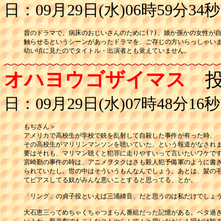
日：09月29日(水)06時59分34秒
昔のドラマで、病床のおじいさんのために(?)、娘か孫かの女性が自
触らせるというシーンがあったドラマを、ご存じの方いらっしゃいま
幼い頃に見たのでタイトル・出演者とも覚えていません。
オハヨウゴザイマス
投
日：09月29日(水)07時48分16秒
もぢさん＞

アメリカで高校生が学校で銃を乱射して自殺した事件が有った時、

その高校生がマリリンマンソンを聴いていた、という報道がなされま
要はそれも、マリマン聴くと犯罪に走りやすいって言いたいワケです
宮崎勤の事件の時は、アニメヲタクはさも殺人犯予備軍のように書き
られていたし。世の中はそういうもんなんでしょう。あとは、髪の毛
てピアスしてる奴がみんな悪いことすると思ってる、とか。

「リング」の貞子役といえば三浦綺音、だと思うのは私だけでしょう
大石恵三ってめちゃくちゃつまらん番組だった記憶がある。ベタ過ぎ