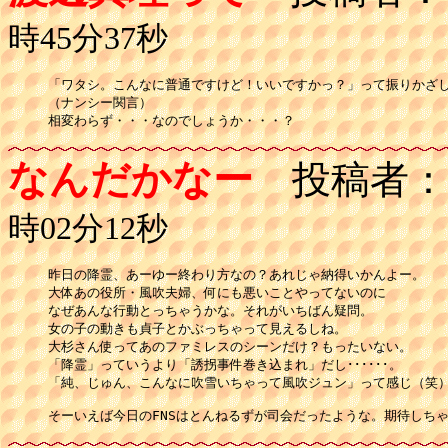
時45分37秒
「ワタシ。こんなに普通ですけど！いいですかっ？」って振りかざし
（ナンシー関言）

相変わらず・・・なのでしょうか・・・？
なんだかなー
投稿者：
時02分12秒
昨日の降霊、あーゆー終わり方なの？あれじゃ納得いかんよー。

大体あの役所・風吹夫婦、何にも悪いことやってないのに

なぜあんな行動とっちゃうかな。それがいちばん疑問。

女の子の動きも貞子とかぶっちゃって見えるしね。

大杉さん使ってあのファミレスのシーンだけ？もったいない。

「降霊」っていうより「誘拐事件巻き込まれ」だし･･････。

「純、じゅん、こんなに吹雪いちゃって風吹ジュン」って感じ（笑）
そーいえば今日のFNSはとんねるずが司会だったような。期待しち