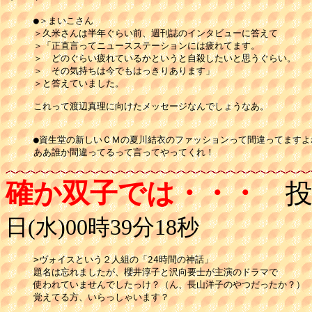
●＞まいこさん

＞久米さんは半年ぐらい前、週刊誌のインタビューに答えて

＞「正直言ってニュースステーションには疲れてます。

＞　どのぐらい疲れているかというと自殺したいと思うぐらい。

＞　その気持ちは今でもはっきりあります」

＞と答えていました。

これって渡辺真理に向けたメッセージなんでしょうなあ。

●資生堂の新しいＣＭの夏川結衣のファッションって間違ってますよね
ああ誰か間違ってるって言ってやってくれ！
確か双子では・・・
投
日(水)00時39分18秒
>ヴォイスという２人組の「24時間の神話」

題名は忘れましたが、櫻井淳子と沢向要士が主演のドラマで

使われていませんでしたっけ？（ん、長山洋子のやつだったか？）

覚えてる方、いらっしゃいます？