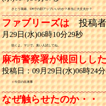
さとう珠緒、CMでの顔アップいいのか？本当に大丈夫か？
ファブリーズは
投稿者
月29日(水)06時10分29秒
効くよ。マジで。臭い人試してね。
麻布警察署が根回しし
投稿日：09月29日(水)06時24分
＞今日の出来事

なぜ触らせたのか・・