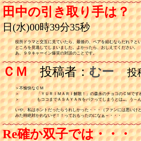
田中の引き取り手は？
日(水)00時39分35秒
役所ドラマと交互に見ていたら、最後の、ペアを組むならだれ？という
ところを見逃してしまいました。よかったら、おしえてください。

あ、９９キャーイン爆笑の対談のことです。
ＣＭ
投稿者：
むー
投稿日
＞不愉快なＣＭ

＞       「ＹＵＲＩＭＡＲＩ解散！」の森永のチョコのＣＭです
＞       もココまでＡＳＡＹＡＮをパクってしまうとは…。う～ん
いや、私はホントだったらうれしかった・・・（ファンには悪いけど
みた時絶対かわないぞ！！っておもったのになぁ～・・・
Re確か双子では・・