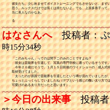
彼女たち、少し休ませてボイストレーニングでもさせないと、まずい
思う。ルックスだけでは長くは持たないよ。でも、上原多香子って、
当に美人なのかなあ。

る
はなさんへ
投稿者：
ぷ
時15分34秒
「このみちゃん」ってのは間下このみのことですよね？

　彼女は芸能界を引退して、写真の専門学校に通っているそうです。
　今年２０歳だそうで、１月１５日前後のワイドショーの「成人式特
取材受けてました。

　太ったのが原因で芸能界を引退したという噂が流れていましたが、
ちょっとふっくらしていましたね（デブという感じの醜い太り方では
可愛げのある太り方だったと思います）。
＞今日の出来事
投稿者