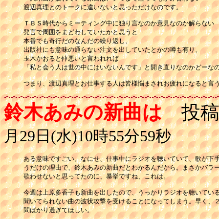
渡辺真理とのトークに違いないと思っただけなのです。

ＴＢＳ時代からミーティング中に独り言なのか意見なのか解らない

発言で周囲をまどわしていたかと思うと

本番でも奇行だのなんだの繰り返し、

出版社にも意味の通らない注文を出していたとかの噂も有り、

玉木かおると仲悪いと言われれば

「私と会う人は世の中にはいないんです」と開き直りなのかどーなの
鈴木あみの新曲は
投稿
月29日(水)10時55分59秒
ある意味ですごい。なにせ、仕事中にラジオを聴いていて、歌が下手
うだけの理由で、鈴木あみの新曲だとわかるんだから。まさかバラー
歌わせないと思ってたのに、暴挙ですね、これは。

今週は上原多香子も新曲を出したので、うっかりラジオを聴いている
聞いてられない曲の波状攻撃を受けることになってしまう。早く、２
間ばかり過ぎてほしい。
