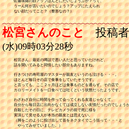
佐藤珠緒の顔アップほんとにだいじょうぶか？って、

うーん何が言いたいのでしょう？アップにたえられ

ない顔だってこと？（整形なの？）

松宮さんのこと
投稿者
(水)09時03分28秒
松宮さん、最近の噂話で悪い人だと思っていたけれど、

話を聞いてみると同情したい部分もありますね。

行きつけの寿司屋のマスターが親友というのも泣ける・・・。

ほとんど毎日その店で食事をしていたそうです。

と言っても、ここ２ヶ月ほどは食事ものどを通らず、その店で

カロリーメイトを一口食べては吐くという状態だったようです。

わざわざ自分に時間を作って会ってくれる友達じゃなくて、

自分から毎日店に出向かなくては成立しない友情だったのでしょうか
自殺したその日に、テレビカメラの前で死に様を

実演して見せる人が本当の親友とは思えない。

（脚をこのように投げ出して首をネクタイでこう括って・・・と

　やってみせていました。）
