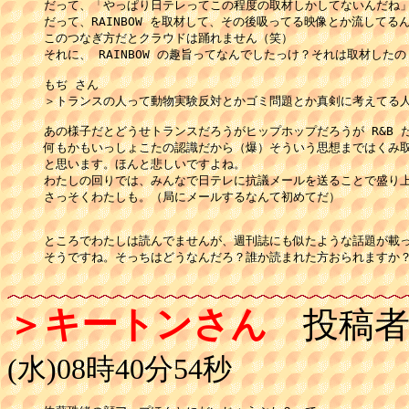
だって、「やっぱり日テレってこの程度の取材しかしてないんだね」
だって、RAINBOW を取材して、その後吸ってる映像とか流してるん
このつなぎ方だとクラウドは踊れません（笑）

それに、 RAINBOW の趣旨ってなんでしたっけ？それは取材したの
もぢ さん

＞トランスの人って動物実験反対とかゴミ問題とか真剣に考えてる人
あの様子だとどうせトランスだろうがヒップホップだろうが R&B だ
何もかもいっしょこたの認識だから（爆）そういう思想まではくみ取
と思います。ほんと悲しいですよね。

わたしの回りでは、みんなで日テレに抗議メールを送ることで盛り上
さっそくわたしも。（局にメールするなんて初めてだ）

ところでわたしは読んでませんが、週刊誌にも似たような話題が載っ
そうですね。そっちはどうなんだろ？誰か読まれた方おられますか？
＞キートンさん
投稿者
(水)08時40分54秒