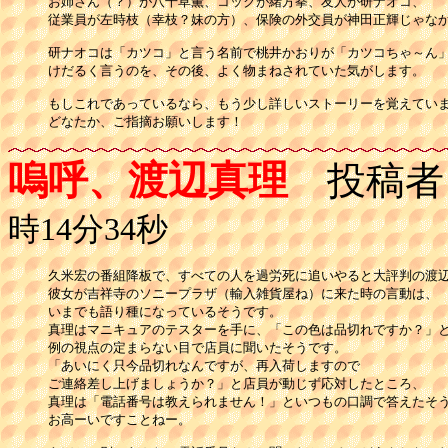
お姉さん（？）が八千草薫、コックが緒方拳、友人が研ナオコ、

従業員が左時枝（幸枝？妹の方）、保険の外交員が神田正輝じゃなか
研ナオコは「カツコ」と言う名前で桃井かおりが「カツコちゃ～ん」
けだるく言うのを、その後、よく物まねされていた気がします。

もしこれであっているなら、もう少し詳しいストーリーを覚えていま
どなたか、ご指摘お願いします！
嗚呼、渡辺真理
投稿者
時14分34秒
久米宏の番組降板で、すべての人を過労死に追いやると大評判の渡辺
彼女が吉祥寺のソニープラザ（輸入雑貨屋ね）に来た時の言動は、

いまでも語り種になっているそうです。

真理はマニキュアのテスターを手に、「この色は品切れですか？」と
例の視点の定まらない目で店員に聞いたそうです。

「あいにく只今品切れなんですが、再入荷しますので

ご連絡差し上げましょうか？」と店員が動じず応対したところ、

真理は「電話番号は教えられません！」といつもの口調で答えたそう
お高ーいですことねー。
