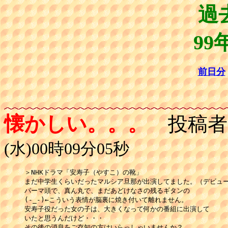
過
99
前日分
懐かしい。。。
投稿者
(水)00時09分05秒
＞NHKドラマ「安寿子（やすこ）の靴」

まだ中学生くらいだったマルシア旦那が出演してました。（デビュー
パーマ頭で、真ん丸で、まだあどけなさの残るギタンの

(-_-)←こういう表情が脳裏に焼き付いて離れません。

安寿子役だった女の子は、大きくなって何かの番組に出演して

いたと思うんだけど・・・

その後の消息をご存知の方はいらっしゃいませんか？
