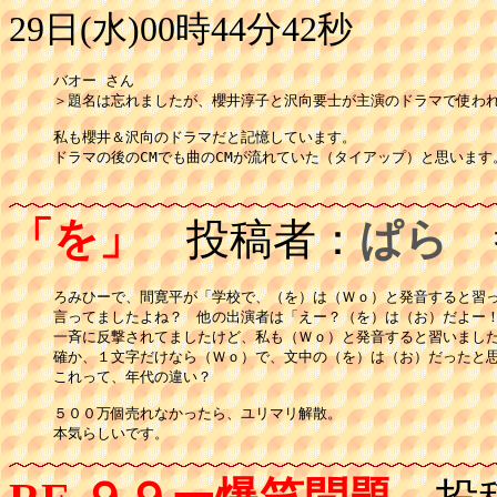
29日(水)00時44分42秒
バオー さん

＞題名は忘れましたが、櫻井淳子と沢向要士が主演のドラマで使われ
私も櫻井＆沢向のドラマだと記憶しています。

ドラマの後のCMでも曲のCMが流れていた（タイアップ）と思います。
「を」
投稿者：
ぱら
投
ろみひーで、間寛平が「学校で、（を）は（Ｗｏ）と発音すると習っ
言ってましたよね？　他の出演者は「えー？（を）は（お）だよー！
一斉に反撃されてましたけど、私も（Ｗｏ）と発音すると習いました
確か、１文字だけなら（Ｗｏ）で、文中の（を）は（お）だったと思
これって、年代の違い？

５００万個売れなかったら、ユリマリ解散。

本気らしいです。