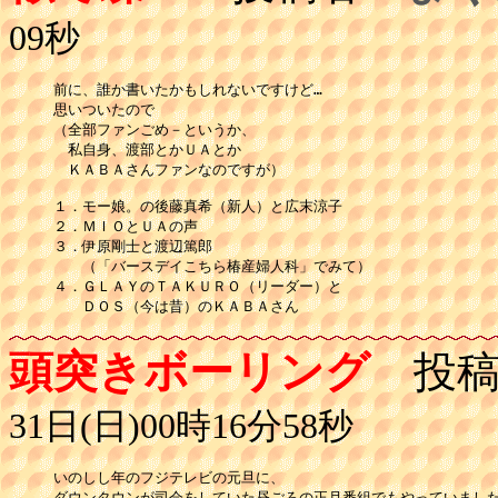
09秒
前に、誰か書いたかもしれないですけど…

思いついたので

（全部ファンごめ－というか、

　私自身、渡部とかＵＡとか

　ＫＡＢＡさんファンなのですが）

１．モー娘。の後藤真希（新人）と広末涼子

２．ＭＩＯとＵＡの声

３．伊原剛士と渡辺篤郎

　　（「バースデイこちら椿産婦人科」でみて）

４．ＧＬＡＹのＴＡＫＵＲＯ（リーダー）と

　　ＤＯＳ（今は昔）のＫＡＢＡさん
頭突きボーリング
投稿
31日(日)00時16分58秒
いのしし年のフジテレビの元旦に、
