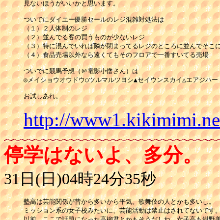
見ないほうがいいかと思います。

ついでにダイエー優勝セールのレジ混雑対処法は

（１）２人体制のレジ

（２）並んでる客の買うものが少ないレジ

（３）特に混んでいれば隣が閉まってるレジのところに並んでそこに
（４）食品売場以外なら遠くてもそのフロアで一番すいてる売場

ついでに競馬予想（＠電影小僧さん）は

◎メイショウオウドウ○ツルマルツヨシ▲セイウンスカイ△エアジハー
お試しあれ。
http://www1.kikimimi.n
停学はないよ、多分。
31日(日)04時24分35秒
塾高は芸能関係が昔から多いから平気。歌舞伎の人とかも多いし。

ミッション系の女子校みたいに、芸能活動は禁止はされてないです。
以前、ここで話題になった高柳君とかもそうだしね。女子高も紺野美