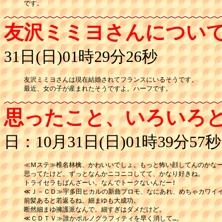
です。
友沢ミミヨさんについ
31日(日)01時29分26秒
友沢ミミヨさんは現在結婚されてフランスにいるそうです。

最近、女の子が産まれたそうですよ。ハーフです。
思ったこと、いろいろ
日：10月31日(日)01時39分57秒
≪Ｍステ≫椎名林檎、かわいいでしょ。もっと怖い顔してんのかなー
思ってたけど、ずっとなんかニコニコしてて、かなり好きね。

トライセラもばんざーい。なんでトークないんだー!

≪Ｊ－ＣＤ≫宇多田ヒカルの新曲プロモ、なにあれ、めちゃカワイイ
前髪あると若返るね。細まゆも大成功。

断然細まゆ擁護派なんで。細すぎはダメだけど。

≪ＣＤＴＶ≫誰かポルノグラフィティを早く消して…。
