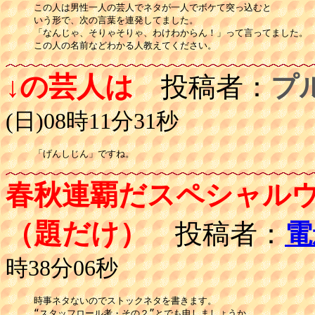
この人は男性一人の芸人でネタが一人でボケて突っ込むと

いう形で、次の言葉を連発してました。

「なんじゃ、そりゃそりゃ、わけわからん！」って言ってました。

この人の名前などわかる人教えてください。
↓の芸人は
投稿者：
プ
(日)08時11分31秒
「げんしじん」ですね。
春秋連覇だスペシャルウイー
（題だけ）
投稿者：
電
時38分06秒
時事ネタないのでストックネタを書きます。

“スタッフロール考・その２”とでも申しましょうか、
