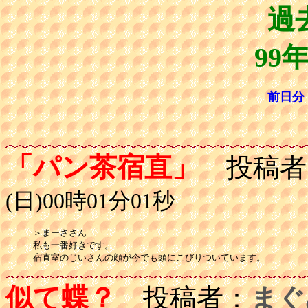
過
99
前日分
「パン茶宿直」
投稿者
(日)00時01分01秒
＞まーささん

私も一番好きです。

宿直室のじいさんの顔が今でも頭にこびりついています。
似て蝶？
投稿者：
まぐ