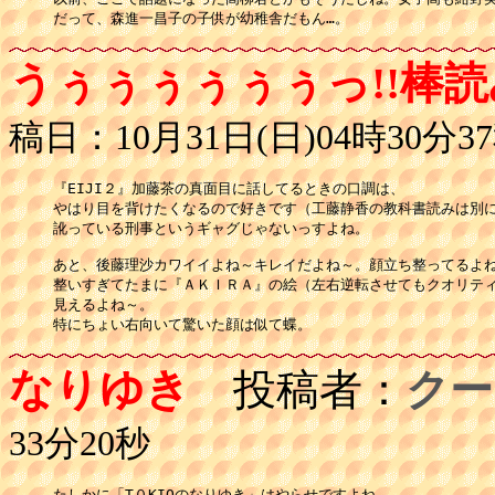
だって、森進一昌子の子供が幼稚舎だもん…。
うぅぅぅぅぅぅっ!!棒読
稿日：10月31日(日)04時30分3
『EIJI２』加藤茶の真面目に話してるときの口調は、

やはり目を背けたくなるので好きです（工藤静香の教科書読みは別に
訛っている刑事というギャグじゃないっすよね。

あと、後藤理沙カワイイよね～キレイだよね～。顔立ち整ってるよね
整いすぎてたまに『ＡＫＩＲＡ』の絵（左右逆転させてもクオリティ落
見えるよね～。

特にちょい右向いて驚いた顔は似て蝶。
なりゆき
投稿者：
クー
33分20秒
たしかに「T０KIOのなりゆき」はやらせですよね。
