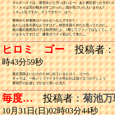
ラルクハイドは、眉毛太いと汚っぽいよー。あと襟足切った方がいい
Ｔｉｎａは舌の動きがすごかった。誰か気づいた人いません?

１９…１位ですか。そうですかー。はー。

華禅のＣＭ東海ローカルだったんですか?

あたしは名古屋なんですけど。絶対全国ＣＭだと思ってたのに。

嵐の慶応義塾高の子は桜井翔だよ。(断じてファンではなくて…。)

いまさらですけど、優香カワイイ気がして来た…。
ヒロミ ゴー
投稿者：
時43分59秒
最近雪国まいたけのＣＭに出ているヒロミ　ゴーの

ギャラは、一体いくつマイタケが売れれば成り立つのでしょう

警視庁のお達しでかなり安いと見た
毎度…
投稿者：
菊池万
10月31日(日)02時03分44秒