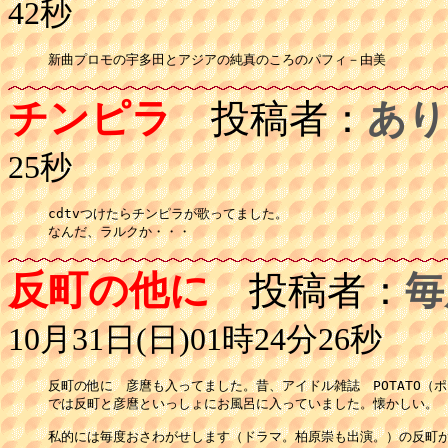
42秒
新曲プロモの宇多田とアジアの純真のころのパフィ－由美
チンピラ
投稿者：
あり
25秒
cdtvつけたらチンピラが歌ってました。

なんだ、ラルクか・・・
反町の他に
投稿者：
毎
10月31日(日)01時24分26秒
反町の他に　彦麿も入ってました。昔、アイドル雑誌　POTATO（ポ
では反町と彦麿といっしょにお風呂に入っていました。懐かしい。

私的には毎度おさわがせします（ドラマ。柏原崇も出演。）の反町が