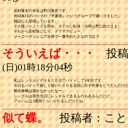
反町隆史の本名は野口隆史です。

光GENJIのバックの『平家派』というグループで踊ってました。

雑誌にも登場しています。

その後ジャニーズを辞め、モデルに転身（当時は野口姓のまま）

それから反町姓になり、ドラマデビュー。

ジャニーズジュニア出身で一番売れた人なのでは？
そういえば・・・
投稿
(日)01時18分04秒
私はレンタルビデオ＆ＣＤ店でバイトして3年目です。

今日もバイトで新しく届いたＣＤを店頭に出す作業をしてたんだけど
椎名林檎は届かなかったなー。

シングルは発売当日にレンタルできるものもあるんだけど。

アルバムは3週間ぐらいかかるんだけどね。
似て蝶。
投稿者：
こと