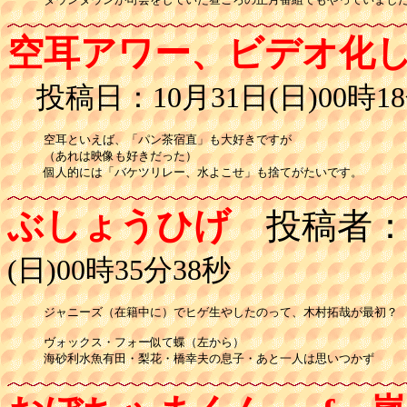
空耳アワー、ビデオ化
投稿日：10月31日(日)00時18
空耳といえば、「パン茶宿直」も大好きですが

（あれは映像も好きだった）

個人的には「バケツリレー、水よこせ」も捨てがたいです。
ぶしょうひげ
投稿者
(日)00時35分38秒
ジャニーズ（在籍中に）でヒゲ生やしたのって、木村拓哉が最初？

ヴォックス・フォー似て蝶（左から）

海砂利水魚有田・梨花・橋幸夫の息子・あと一人は思いつかず