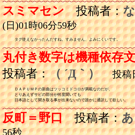
スミマセン
投稿者：
な
(日)01時06分59秒
タグ使えなかったんだすね。すみません、よみにくいです。
丸付き数字は機種依存
投稿者：
（ ´Д｀）
投稿日：
ＤＡＰＵＭＰの新曲はツッコミドコロが満載なのだが、

とりあえずサビの部分が何度聞いても

日本語として聞き取る事が出来ないので誰かに通訳して欲しい。
反町＝野口
投稿者：
あ
56秒