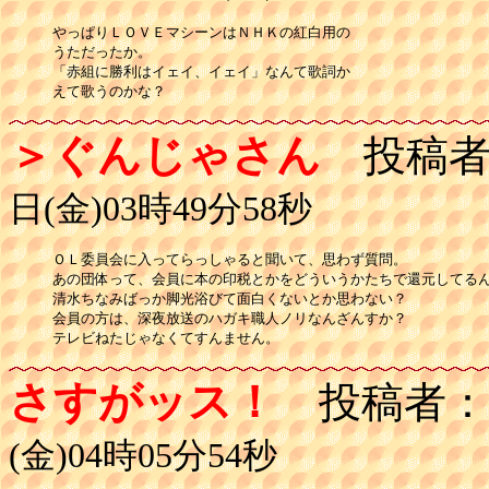
やっぱりＬＯＶＥマシーンはＮＨＫの紅白用の

うただったか。

「赤組に勝利はイェイ、イェイ」なんて歌詞か

えて歌うのかな？
＞ぐんじゃさん
投稿者
日(金)03時49分58秒
ＯＬ委員会に入ってらっしゃると聞いて、思わず質問。

あの団体って、会員に本の印税とかをどういうかたちで還元してるん
清水ちなみばっか脚光浴びて面白くないとか思わない？

会員の方は、深夜放送のハガキ職人ノリなんざんすか？

テレビねたじゃなくてすんません。
さすがッス！
投稿者：
(金)04時05分54秒