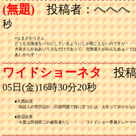
(無題)
投稿者：
へへへ
秒
>なまざかりさん

どうも北海道をバカにしているようにしか聞こえないのですが・・・
大泉さんがああいう人なだけであって、北海道人がみんなあぁ～では
あしからず・・・
ワイドショーネタ
投稿
05日(金)16時30分20秒
◆大西結花

　保証人の苦労話が、日栄問題で役に立つとは、人生って分からない物
◆渡辺絵美

　今度は羽賀研二の被害者だし・・・。ワイドショー専属クレーマーに