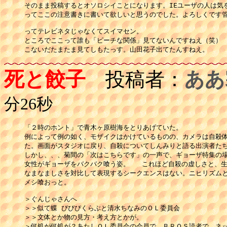
そのまま投稿するとオソロシイことになります。IEユーザの人は気を
ってここの注意書きに書いて欲しいと思うのでした。よろしくです管
ってテレビネタじゃなくてスイマセン。

ところでここって誰も「ピーチな関係」見てないんですねえ（笑）

こないだたまたま見てしもたっす。山田花子出てたんすねえ。
死と餃子
投稿者：
ああ
分26秒
「２時のホント」で青木ヶ原樹海をとりあげていた。

例によって例の如く、モザイクはかけているものの、カメラは自殺体
た。画面がスタジオに戻り、自殺についてしんみりと語る出演者たち
しかし、、、菊間の「次はこちらです」の一声で、ギョーザ特集の場
女性がギョーザをバクバク喰う姿。   これほど自殺の虚しさと、生
なまなましさを対比して表現するシークエンスはない。ニヒリズムと
メシ喰おっと。

＞ぐんじゃさんへ

＞＞似て蝶 ぴぴぴくらぶと清水ちなみのＯＬ委員会

＞＞文体とか物の見方・考え方とかが。

＞何処が何処が？あたしＯＬ委員会の会員で、ＢＲＯＳ読者で、ネッ