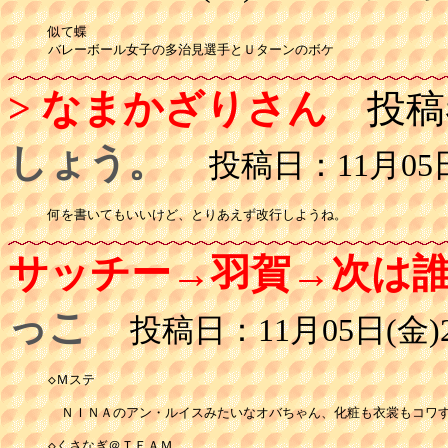
似て蝶 

バレーボール女子の多治見選手とＵターンのボケ
> なまかざりさん
投稿
しょう。
投稿日：11月05日(
何を書いてもいいけど、とりあえず改行しようね。
サッチー→羽賀→次は
っこ
投稿日：11月05日(金)2
◇Ｍステ

　ＮＩＮＡのアン・ルイスみたいなオバちゃん、化粧も衣裳もコワす
◇くさなぎ＠ＴＥＡＭ
