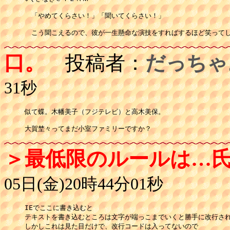
　「やめてくらさい！」「聞いてくらさい！」

口。
投稿者：
だっちゃ
31秒
似て蝶。木幡美子（フジテレビ）と高木美保。

大賀埜々ってまだ小室ファミリーですか？
＞最低限のルールは…
05日(金)20時44分01秒
IEでここに書き込むと

テキストを書き込むところは文字が端っこまでいくと勝手に改行され
しかしこれは見た目だけで、改行コードは入ってないので
