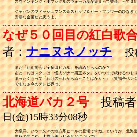
スウィンギング・ポプシクルのヴォーカルが集まって嬰談、って３組
ジャパンのフィッシュマンズ＆スピッツ＆ビー・フラワーのひなぎく
安易な企画だと思うよ。
なぜ５０回目の紅白歌
者：
ナニヌネノッチ
投稿
まだ「紅組司会：宇多田ヒカル」を諦めとらんのか？

あと「おはスタ」は「怪人ゾナー粛正ネタ」をいつまで続けるつもり
まったくもって「わけの～わからぬ～ことばかり～」（笑福亭ベンジ
ですなぁ今のテレビ界は。
北海道バカ２号
投稿者
日(金)15時33分08秒
大泉洋。いやー久々の地方系ヒールの登場ですね。というか、北海道
進行の悪さや、大貫亜美いじめなどについては、
