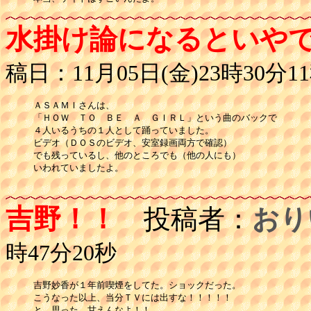
水掛け論になるといや
稿日：11月05日(金)23時30分1
ＡＳＡＭＩさんは、

「ＨＯＷ　ＴＯ　ＢＥ　Ａ　ＧＩＲＬ」という曲のバックで

４人いるうちの１人として踊っていました。

ビデオ（ＤＯＳのビデオ、安室録画両方で確認）

でも残っているし、他のところでも（他の人にも）

いわれていましたよ。

吉野！！
投稿者：
おり
時47分20秒
吉野妙香が１年前喫煙をしてた。ショックだった。

こうなった以上、当分ＴＶには出すな！！！！！

と、思った。甘えんなよ！！