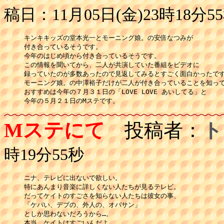
稿日：11月05日(金)23時18分5
キンキキッズの堂本光一とモーニング娘。の安倍なつみが

付き合っているそうです。

今年のはじめ頃から付き合っているそうです。

この情報を聞いてから、二人が共演していた番組をビデオに

録っていたのが多数あったので見返してみるとすごく面白かったです
モーニング娘。の中澤裕子だけが二人が付き合っていることを知って
おすすめは今年の７月３１日の「LOVE LOVE あいしてる」と

今年の５月２１日のMステです。
Mステにて
投稿者：
ト
時19分55秒
ニナ、テレビに出ないで欲しい。

特にあんまり音楽に詳しくない人たちが見るテレビ。

だってケイトのすごさを知らない人たちは彼女の事、

「ケバい、デブの、外人の、オバサン」

としか思わないだろうから…。

本当、ケイトはすごいんだよ。