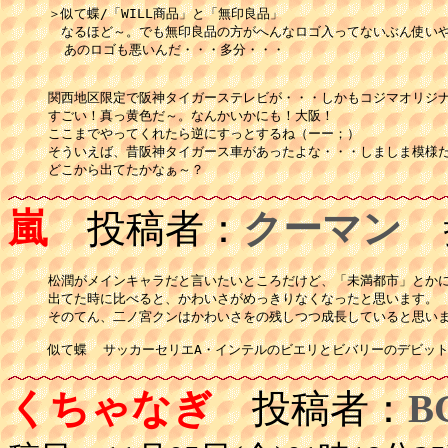
＞似て蝶/「WILL商品」と「無印良品」

　なるほど～。でも無印良品の方がへんなロゴ入ってないぶん使いや
  あのロゴも悪いんだ・・・多分・・・

関西地区限定で阪神タイガーステレビが・・・しかもコジマオリジナ
すごい！真っ黄色だ～。なんかいかにも！大阪！

ここまでやってくれたら逆にすっとするね（ーー；）

そういえば、昔阪神タイガース車があったよな・・・しましま模様だ
どこから出てたかなぁ～？
嵐
投稿者：
クーマン
投
松潤がメインキャラだと言いたいところだけど、「未満都市」とかに
出てた時に比べると、かわいさがめっきりなくなったと思います。

そのてん、二ノ宮クンはかわいさをの残しつつ成長していると思いま
似て蝶  サッカーセリエA・インテルのビエリとビバリーのデビッ
くちゃなぎ
投稿者：
B