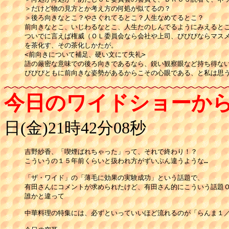
＞だけど物の見方とか考え方の何処が似てるの？

＞後ろ向きなとこ？やさぐれてるとこ？人生なめてるとこ？

前向きなとこ、いじわるなとこ、人生たのしんでるようにみえるとこ
ついでに言えば権威（ＯＬ委員会なら会社や上司、ぴぴぴならマスメ
を茶化す、その茶化しかたが。

<前向きについて補足、硬い文にて失礼>

語の厳密な意味での後ろ向きであるなら、鋭い観察眼など持ち得ない
ぴぴぴともに前向きな姿勢があるからこその心眼である、と私は思
今日のワイドショーか
日(金)21時42分08秒
吉野紗香、「喫煙ばれちゃった」って、それで終わり！？

こういうの１５年前くらいと扱われ方がずいぶん違うような…

「ザ・ワイド」の「薄毛に効果の実験成功」という話題で、

有田さんにコメントが求められたけど、有田さん的にこういう話題Ｏ
誰かと違って

中華料理の特集には、必ずといっていいほど流れるのが「らんま１／