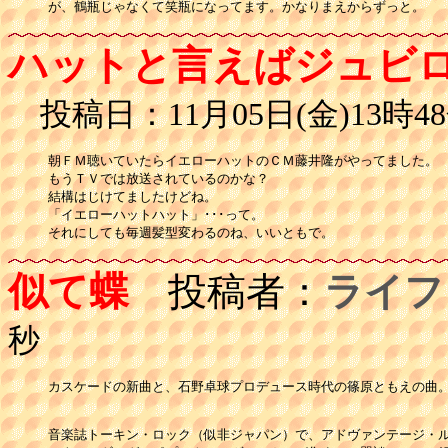
が、鶴瓶じゃなくて笑瓶になってます。かなりまえからずっと。
ハットと言えばジュビ
投稿日：11月05日(金)13時48
朝ＦＭ聴いていたらイエローハットのＣＭ藤井隆がやってました。

もうＴＶでは放送されているのかな？

結構はじけてましたけどね。

「イエローハットハット」･･･って。

それにしても毎週髪型変わるのね、いいともで。
似て蝶
投稿者：
ライフ
秒
カスケードの新曲と、石野卓球プロデュース時代の篠原ともえの曲。
音楽誌トーキン・ロック（似非ジャパン）で、アドヴァンテージ・ル