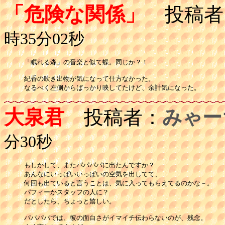
「危険な関係」
投稿者
時35分02秒
「眠れる森」の音楽と似て蝶。同じか？！

紀香の吹き出物が気になって仕方なかった。

なるべく左側からばっかり映してたけど、余計気になった。
大泉君
投稿者：
みゃー
分30秒
もしかして、またパパパパに出たんですか？

あんなにいっぱいいっぱいの空気を出してて、

何回も出ていると言うことは、気に入ってもらえてるのかな－。

パフィーかスタッフの人に？

だとしたら、ちょっと嬉しい。

パパパパでは、彼の面白さがイマイチ伝わらないのが、残念。
