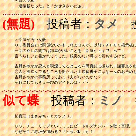
今日の空耳

「過積載だった」と「かせきさいだぁ」
(無題)
投稿者：
タメ
投稿
＞部屋が汚い女優

ＯＬ委員会とは関係ないかもしれませんが、以前ＹＡＨＯＯ掲示板に
一部のＯＬの間では部屋が汚いことを「部屋がトキワ」って

言うらしいと書かれてました。根拠のない噂って気もするけど。

吉野さやかが恋人と喫煙してるところを写真誌に撮られ、謝罪文を出
恋人と酒飲んでるところを撮られた上原多香子にはなーんのお咎めも
吉野さやかの事務所ってあまり力がないのかな？

それにしてもきょーびのアイドルは・・・
似て蝶
投稿者：
ミノ
投
杉真理（まさみち）とカツノリ。

ＢＳ。チューリップといっしょにビートルズナンバーを歌う真理。

なぜそこに赤坂が加わる？「ヒッパレ」か？