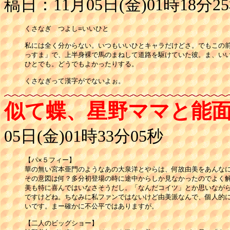
稿日：11月05日(金)01時18分2
くさなぎ　つよし=いいひと　　

私には全く分からない。いつもいいひとキャラだけどさ。でもこの前
っすま」で、上半身裸で馬のまねして道路を駆けていた彼。ま、いい
ひとでも。どうでもよかったりする。

くさなぎって漢字がでないよぉ。
似て蝶、星野ママと能
05日(金)01時33分05秒
【パ×５フィー】

華の無い宮本亜門のようなあの大泉洋とやらは、何故由美をあんなに
その意図は何？多分初登場の時に途中からしか見なかったのでよく解
美も特に喜んではいなさそうだし。「なんだコイツ」とか思いながら
ですけどね。ちなみに私ファンではないけど由美派なんで、個人的に
いです。まー確かに不公平ではありますが。

【二人のビッグショー】
