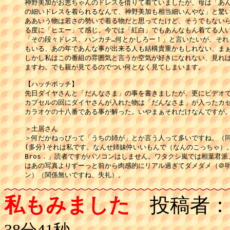
神野美加がお恵ちゃんのドレスを借りて着ていましたが、母は「あん
の細いドレスを着られるなんて、神野美加も相当細いんやな」と驚い
ああいう物は若さの勢いで着る物だと思ってたけど、そうでもないら
る度に「ヒエー」て感じ。今では「紅白」でもあんなもん着てる人い
「その段々ドレス、ハンカチ…何とかしろー！」と言いたいが、それ
もいる、あの年であんな事が出来る人も結構貴重かもしれない、まぁ
しかし私はこの番組の雰囲気と言うか空気が好きになれない、見れば
ますわ。でも親が見てるのでつい何となく見てしまいます。

【ハッチポッチ】

先日ダイヤさんと「だんなさま」の事を書きましたが、更にビデオで
カプセルの回にダイヤさんが入れた物は「だんなさま」が入ったカセ
カラオケの十八番である事が解った。いやまぁそれだけなんですが。
＞土居さん

＞何だかねっぴって「うちの姉が」とか言う人って多いですね。（同
(多分)それは私です。なんせ姉妹仲いいもんで（なんのこっちゃ）。で
Bros．」読者ですがパソコンはしません。ワタクシ嵐では相葉君派
はあの写真よりずーっと前から肉感的にリアル過ぎてダメダメ（＠明
ン）（関係無いですね、失礼）。
私もみました
投稿者：