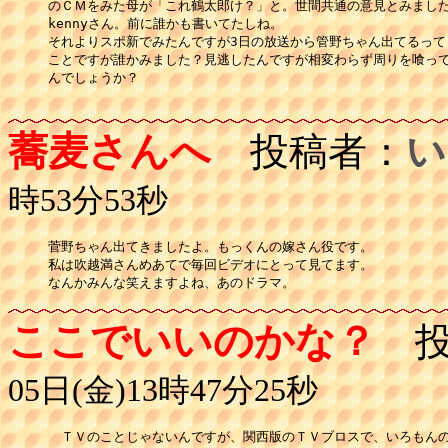
のＣＭをみた母が「これ鶴太郎け？」と。世間共通の意見とみました
kennyさん。前に誰かも書いてたしね。

それよりスポ新でみたんですが3日の放送から管野ちゃん出てるって

ことですが誰かみました？見逃したんですが相変わらず周りを喰って
んでしょうか？

蕎麦さんへ
投稿者：
い
時53分53秒
菅野ちゃん出てきましたよ。もっくんの嫁さん役です。

私は吹越満さんめあてで毎回ビデオにとって見てます。

なんかみんな笑えますよね、あのドラマ。
ここでいいのかな？
投
05日(金)13時47分25秒
　ＴＶのことじゃないんですが、関西版のＴＶブロスで、いろもんの