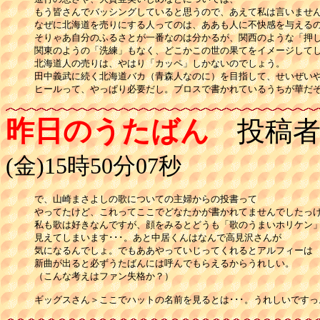
もう皆さんでバッシングしていると思うので、あえて私は言いません
なぜに北海道を売りにする人ってのは、ああも人に不快感を与えるの
そりゃあ自分のふるさとが一番なのは分かるが、関西のような「押し
関東のようの「洗練」もなく、どこかこの世の果てをイメージしてし
北海道人の売りは、やはり「カッペ」しかないのでしょう。

田中義武に続く北海道バカ（青森人なのに）を目指して、せいぜいや
ヒールって、やっぱり必要だし。ブロスで書かれているうちが華だ
昨日のうたばん
投稿者
(金)15時50分07秒
で、山崎まさよしの歌についての主婦からの投書って

やってたけど、これってここでどなたかが書かれてませんでしたっけ
私も歌は好きなんですが、顔をみるとどうも「歌のうまいホリケン」
見えてしまいます･･･。あと中居くんはなんで高見沢さんが

気になるんでしょ。でもああやっていじってくれるとアルフィーは

新曲が出ると必ずうたばんには呼んでもらえるからうれしい。

（こんな考えはファン失格か？）

ギッグスさん＞ここでハットの名前を見るとは･･･。うれしいですっ