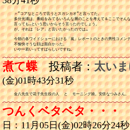
38分41秒
＞”コアなところで言うとスガシカオ”と言ってた。

多分光浦は、番組をみてるいろんな層のことを考えて＆ここでそんな
言っても…という思いからそう言ったのでしょう。

が。それは「レア」と言いたかったのでは…

今朝の各ワイドショーにおける「嵐」レポートのときの男性コメンテ
不愉快そうな顔は面白かった。

煮て蝶
投稿者：
太いま
(金)01時43分31秒
つんくベタベタ・・・
日：11月05日(金)02時26分24秒