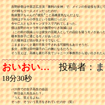
吉野紗香は中居正広主演「勝利の女神」で、メインの生徒役を演じて
その時もう一人メインだったのが、

島袋寛子ちゃんの“彼氏”こと高橋直気なんだよな。

当時はデキル小学生という役柄だったが、

今や二人ともスキャンダラスで汚れてしまった。

僕は吉野のキャラ作りの無理やりさ加減には

（この前の脱線ぶりは彼女の芸能人としての品位を疑うモノがあった
榎本加奈子に通じるモノがあったが、

ただ榎本ほど頭が良さそうでないし、

こまままいくと素行不良で干される可能性もありそうだ。

多分、吉野は田中陽子の二の舞になるだろう。

おいおい…
投稿者：
ま
18分30秒
バス停での女子高生の会話

「昨日金八先生みた？」

「うん、笑えるよね」

そっか、そういう見方をされていたのか（笑）