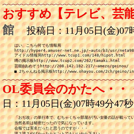
おすすめ【テレビ、芸
館
投稿日：11月05日(金)07時
はい、こちら何でも情報局

http://hyper4.amuser-net.ne.jp/~auto/b3/usr/neta98
アイドル情報局http://www.tcup1.com/148/hipot.html

噂の掲示板http://www.tcup2.com/262/tamaki.html

芸能@あめぞうhttp://208.142.182.217/~amezo/geinou/

■ 2ちゃんねる掲示板http://www.ohayou.com/2ch/geino/in
OL委員会のかたへ・・
日：11月05日(金)07時49分47秒
「おぢ改」の単行本で、むちゃくちゃ部屋が汚い女優の話が載ってい
当然名前は秘密だったので気になっています。

会報では実名だったと思うのですが・・・

誰？誰？やばかったらヒントでもいいから下さい。
