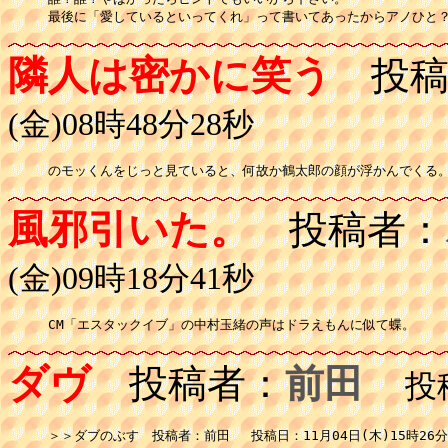
最後に「愛しているといってくれ」って書いてあったからアノひと
隣人は密かに笑う
投稿
(金)08時48分28秒
のモッくんをじっと見ていると、何故か鶴太郎の顔が浮かんでくる
風邪引いた。
投稿者：
(金)09時18分41秒
CM「エスタックイブ」の中村玉緒の声はドラえもんに似て蝶。
ダヴ
投稿者：
前田
投稿日
＞＞ダブのぶす　投稿者：前田 　投稿日：11月04日(木)15時26分4