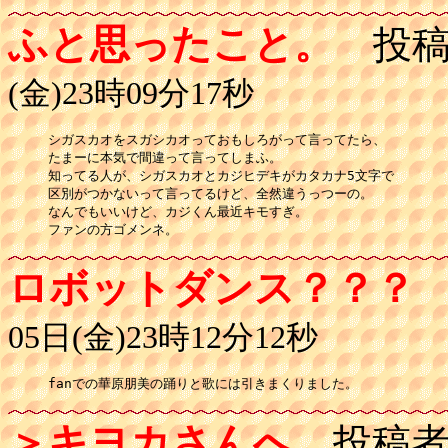
ふと思ったこと。
投稿
(金)23時09分17秒
シガスカオをスガシカオっておもしろがって言ってたら、

たまーに本気で間違って言ってしまふ。

知ってる人が、シガスカオとカジヒデキがカタカナ5文字で

区別がつかないって言ってるけど、全然違うっつーの。

なんでもいいけど、カジくん最近キモすぎ。

ファンの方ゴメンネ。
ロボットダンス？？？
05日(金)23時12分12秒
fanでの華原朋美の踊りと歌には引きまくりました。
＞キヨカさんへ
投稿者