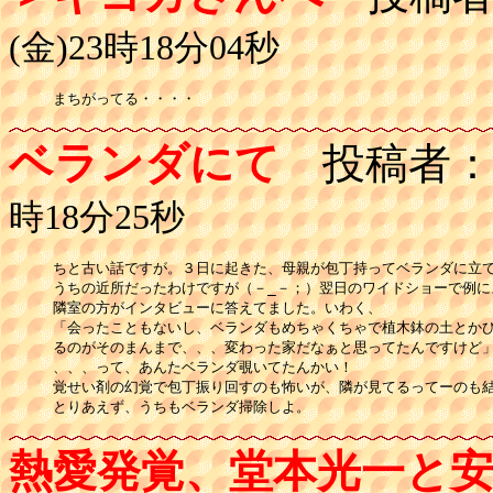
(金)23時18分04秒
まちがってる・・・・
ベランダにて
投稿者
時18分25秒
ちと古い話ですが。３日に起きた、母親が包丁持ってベランダに立て
うちの近所だったわけですが（－_－；）翌日のワイドショーで例によ
隣室の方がインタビューに答えてました。いわく、

「会ったこともないし、ベランダもめちゃくちゃで植木鉢の土とかひ
るのがそのまんまで、、、変わった家だなぁと思ってたんですけど」
、、、って、あんたベランダ覗いてたんかい！

覚せい剤の幻覚で包丁振り回すのも怖いが、隣が見てるってーのも結
とりあえず、うちもベランダ掃除しよ。
熱愛発覚、堂本光一と