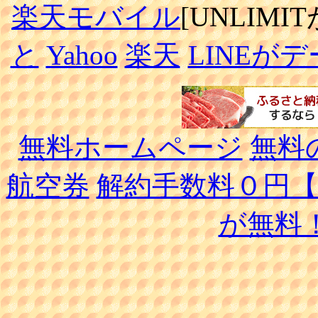
楽天モバイル
[UNLIMI
と
Yahoo
楽天
LINEが
無料ホームページ
無料
航空券
解約手数料０円
が無料