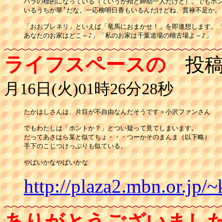
ハラの標的になっている（ていうか殆ど紳助一人だけど）。でもホン
いるうちが華’だな。一応柳明日香もいるんだけどね、貫禄不足か。

「おおブレネリ」といえば「竜馬におまかせ！」を即連想します。「
あなたのお家はどこ～♪」「私のお家は千葉道場の稽古場よ～♪」
ライフスペースの
投稿
月16日(火)01時26分28秒
たかはしさんは、片目が不自由なんだそうです＞小沢ファンさん

でもわたしは「ホントか？」とつい疑って見てしまいます。

だってあさはら某と似てちょ・・・つーかそのまんま（以下略）

手下のこじつけっぷりも似ている。

やばいかなやばいかな
http://plaza2.mbn.or.jp/~
ありがとうございまし