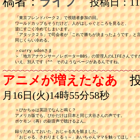
稿者：
ライフ
投稿日：11月
「東京フレンドパーク２」で視聴者参加の回。

ワールドカップもそうだけど、人がはしゃぐところを見ると、

逆にすごく冷めてしまいます。

「アタック２５」で司会者が「これで勝ちが決まったようです」と言
同じくらい冷める。  

＞curry udonさま

＞「地方アナウンサー／レポーターBBS」の管理人のLIFEさんですか
いえ、別人です（^^　そのようなページがあるんですね。
アニメが増えたなあ
投
月16日(火)14時55分58秒
＞ぴかちゅは英語でなんと鳴く？

アメリカ版でも、ぴかだけは日本と同じ大谷さんの声です。

ポケモン（再）の副音声で聴けるよん。

録りだめしておいた、おじゃる丸を観ました。

「おじゃる、さわりまくるぅ～」あいちゃんママを触ってほし・・・