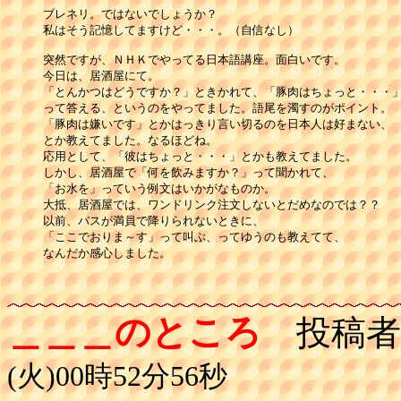
ブレネリ。ではないでしょうか？

私はそう記憶してますけど・・・。（自信なし）

突然ですが、ＮＨＫでやってる日本語講座。面白いです。

今日は、居酒屋にて。

「とんかつはどうですか？」ときかれて、「豚肉はちょっと・・・」
って答える、というのをやってました。語尾を濁すのがポイント。

「豚肉は嫌いです」とかはっきり言い切るのを日本人は好まない、

とか教えてました。なるほどね。

応用として、「彼はちょっと・・・」とかも教えてました。

しかし、居酒屋で「何を飲みますか？」って聞かれて、

「お水を」っていう例文はいかがなものか。

大抵、居酒屋では、ワンドリンク注文しないとだめなのでは？？

以前、バスが満員で降りられないときに、

「ここでおりま～す」って叫ぶ、ってゆうのも教えてて、

なんだか感心しました。

＿＿＿のところ
投稿者
(火)00時52分56秒