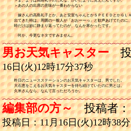
＞ま、ようは高島礼子のだんな、がいたように見えたんですが、

＞あの人の出席の意味が一番わからない

　嫁さんの高島礼子とか、あと安室ちゃんとかＳＰＥＥＤとかＧＬＡ
出てきた時は、周囲の一般人が「おおーーっ」と歓声あげてたのに、
時だけは妙に静まり返ってたのが、なんか寒かったです。

　何か、今更なネタですみません。
男お天気キャスター
投
16日(火)12時17分37秒
昨日のニュースステーションのお天気キャスターは、男でした。

大石恵をこえるお天気キャスターを待ち続けていたのに男とは。

編集部の方～
投稿者：
投稿日：11月16日(火)12時38分