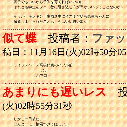
養子でもいいから子供を育てればいいのに

それとも学生をフェミ教に引き込む方が率がいいってことなのか？

そうか　キンキン　生放送中にイズミヤやら民生ちゃんに

吊るし上げられたことも　今はいい思い出か
似て蝶
投稿者：
ファッ
稿日：11月16日(火)02時50分0
ライフスペース高橋代表のバブル前

            と、

          ハマコー
あまりにも遅いレス
投
(火)02時55分31秒
しかし一日後だ。

ほんとーに、検索つけてほしい。
