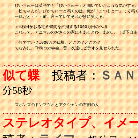
ぴかちゅーは英語でも「ぴかちゅー」と鳴いていたような気がする。
　松ちゃんが、ぴかちゅーと鳴くのは、俺が「まつもとー」って鳴く
一緒だと・・・前、言っていてそれが妙に笑える。

＞▽杉田かおる宅６畳間を占拠する1000万円の仏壇

これって、アニマルのおさるの家にもあるとゆーあの…。（以下自主規
　何ですか？1000万の仏壇。どこの？どこの？

ちなみに、TMNは○○学会。昔、友達にビデオを見せられた。

似て蝶
投稿者：
ＳＡＮ
分58秒
ズボンズのドンマツオとアクシャンの右側の人
ステレオタイプ、イメ