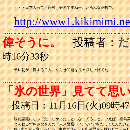
・・・日本人って「宗教」好きですねー。いろんな意味で。
http://www1.kikimimi.n
偉そうに。
投稿者：
だ
時16分33秒
テレ朝が「愛する二人」やらせ問題を長々取り上げてた。

「氷の世界」見てて思
投稿日：11月16日(火)09時47
以前話題になってた「なかったことになってること」いえば、松島菜
とんねるず＠みなさんの「未来警察072」でいい味だしてたんだけど
NHK出てから変わったね。事務所サイドも出演歴から抹殺してるらし