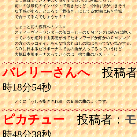
２つ連続でケンチキのＣＭがオモロいのは何故だろう。

前回のは最初のインパクトで飽きたけど、今回は後が引きそう

な予感がする。ところで「骨抜き」にしてる女性はあき竹城

で合ってるんでしょうか？？

ちょっと前の投稿へのレス＞

スティーヴィーワンダーの缶コーヒーのＣＭソングは確かに濃い。

っていうか絶対中山美穂が出てたオンワードか何かのＣＭソング

の方がカッコイイ。あんな情念丸出しの歌は合ってない気がする。

ＣＤに日本版だけボーナスであの曲が入ってるっていうけど、

バレリーさんへ
投稿者
時18分54秒
とくに「うしろ指さされ組」のＢ面の曲のようです。
ピカチュー
投稿者：
モ
時48分38秒