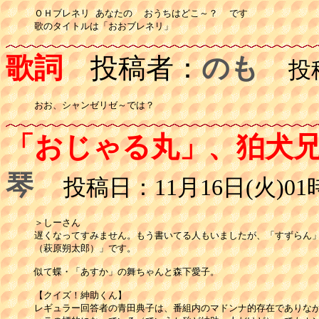
ＯＨブレネリ あなたの  おうちはどこ～？  です

歌詞
投稿者：
のも
投稿日
おお、シャンゼリゼ～では？
「おじゃる丸」、狛犬
琴
投稿日：11月16日(火)01時
＞しーさん

遅くなってすみません。もう書いてる人もいましたが、「すずらん」
（萩原朔太郎）」です。

似て蝶・「あすか」の舞ちゃんと森下愛子。

【クイズ！紳助くん】

レギュラー回答者の青田典子は、番組内のマドンナ的存在でありなが