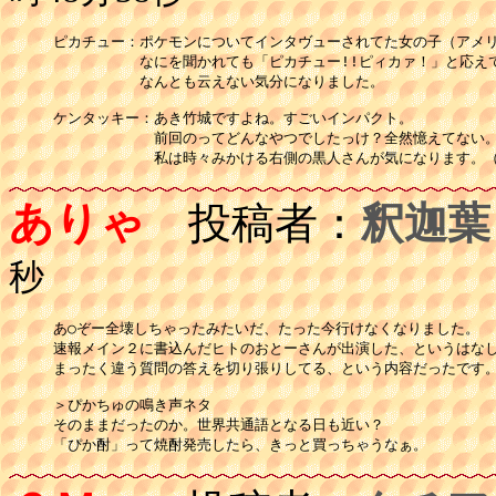
ピカチュー：ポケモンについてインタヴューされてた女の子（アメリ
　　　　　　なにを聞かれても「ピカチュー!!ピィカァ！」と応えて
　　　　　　なんとも云えない気分になりました。

ケンタッキー：あき竹城ですよね。すごいインパクト。

　　　　　　　前回のってどんなやつでしたっけ？全然憶えてない。
　　　　　　　私は時々みかける右側の黒人さんが気になります。
ありゃ
投稿者：
釈迦葉
秒
あ○ぞー全壊しちゃったみたいだ、たった今行けなくなりました。

速報メイン２に書込んだヒトのおとーさんが出演した、というはなし
まったく違う質問の答えを切り張りしてる、という内容だったです。
＞ぴかちゅの鳴き声ネタ

そのままだったのか。世界共通語となる日も近い？
