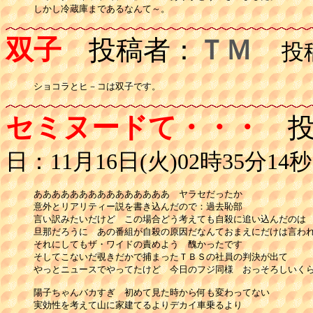
しかし冷蔵庫まであるなんて～。
双子
投稿者：
ＴＭ
投稿日
セミヌードて・・・
投
日：11月16日(火)02時35分14秒
あああああああああああああああ　ヤラセだったか

意外とリアリティー説を書き込んだので：過去恥部

言い訳みたいだけど　この場合どう考えても自殺に追い込んだのは

旦那だろうに　あの番組が自殺の原因だなんておまえにだけは言われ
それにしてもザ・ワイドの責めよう　醜かったです

そしてこないだ覗きだかで捕まったＴＢＳの社員の判決が出て

やっとニュースでやってたけど　今日のフジ同様　おっそろしいくら
陽子ちゃんバカすぎ　初めて見た時から何も変わってない

実効性を考えて山に家建てるよりデカイ車乗るより
