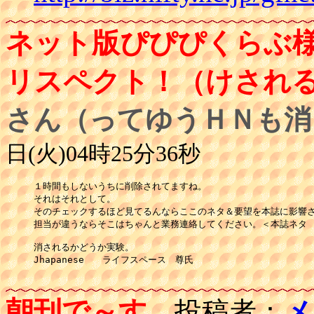
ネット版ぴぴぴくらぶ様へ
リスペクト！（けされ
さん（ってゆうＨＮも消
日(火)04時25分36秒
１時間もしないうちに削除されてますね。

それはそれとして。

そのチェックするほど見てるんならここのネタ＆要望を本誌に影響さ
担当が違うならそこはちゃんと業務連絡してください。＜本誌ネタ

消されるかどうか実験。

Jhapanese　　ライフスペース　尊氏　

朝刊で～す
投稿者：
メ