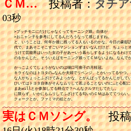
ＣＭ…
投稿者：
タチア
03秒
>プッチモニにだけじゃなくってモーニング娘。自体が

>おニャン子を参考にしてるんだろうなって感じますね。

と、いうことは、何年か後に残ってる人もいるのかな。今日の豪邸訪
代で、まあそこそこすごいマンションずまいなんだけど、ちょっとオ
うけて芸能界はいった女の子があーいう暮らしするようになるわけで
のをかんじた。そういえばモーニング娘ってＣＭないよね。なんでか
かっこよくてしょうがないのは樋口可南子の月桂冠。

キライなのはトヨタの…なんか夫婦でリベンジ、とかいってるやつ。
な人がちょっとふざけてみよっかな、とがんばってるかんじがしてい
ひいてはトヨタ自体がそんなムリして若ぶることないのに…と心配にな
まあwillとか参加してる時点で？へんなクルマだしてたし。

に限らず、いかにもムリしてふざけてる匂いのＣＭはみててつらい。
実はＣＭソング。
投稿
16日(火)18時21分30秒