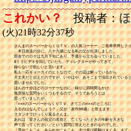
これかい？
投稿者：
ほ
(火)21時32分37秒
さんまのスーパーからくりＴＶ」の人気コーナー、ご長寿早押しクイズ
、本日放送の分に、八十六歳になる私の父が出演しました。 

田舎でのロケは九月下旬にあり、予選から立ち会っていました。 

8ミリビデオを回していたら、ディレクターがやってきて、 

録らないで欲しいと言います。 

私も一応ギョーカイのヒトなので、その辺は解っているから 

大丈夫だと伝えたのですが、いやはや、あそこまで演出されているとは
思いませんでした。 

ほんの十分ほどのコーナーなのに、録りに四時間もかけ、 

無意味な質問をいくつもするので、そうであろうとは 

思っていましたが。 

「×××のスーパーからくりＴＶ、さてこの×××のところに 

入るのはなんでしょう？」父が「友作90歳」と答えます。 

スタジオでひっくり返るさんま。 

あれは「皆さんの祖父の名前と、亡くなったときの年齢を大きな 

声で言ってください」という質問に答えたときのものでした。 

「雪やこんこん、あられやこんこん、犬は喜び庭駆けまくる、さて、 