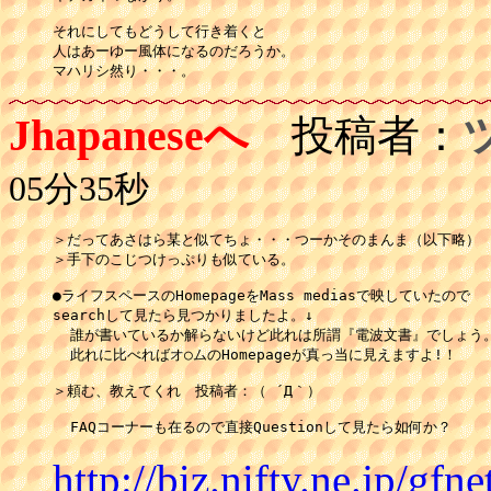
それにしてもどうして行き着くと

人はあーゆー風体になるのだろうか。

マハリシ然り・・・。
Jhapaneseへ
投稿者：
05分35秒
＞だってあさはら某と似てちょ・・・つーかそのまんま（以下略）

＞手下のこじつけっぷりも似ている。

●ライフスペースのHomepageをMass mediasで映していたので

searchして見たら見つかりましたよ。↓

  誰が書いているか解らないけど此れは所謂『電波文書』でしょう。
  此れに比べればオ○ムのHomepageが真っ当に見えますよ!！

＞頼む、教えてくれ　投稿者：（ ´Д｀） 　

http://biz.nifty.ne.jp/gfne