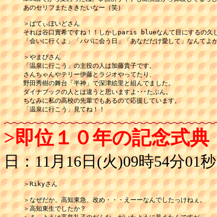
あのセリフまたききたいなー（笑）

＞ぱてぃぼいどさん

それは谷口實希ですね！！しかしparis blueなんて目にするの久
「会いに行くよ」「パパに会う日」「あなだだけ愛して」なんてよか
＞やまぴさん

「温泉に行こう」の主役の人は加藤貴子です。

さんちゃんやテリー伊藤とラジオやってたり、

野田秀樹の舞台「半神」で深津絵里と組んでました。

ダイナブックの人とは違うと思いますよ･･･たぶん。

ちなみに私の高校の先輩でもあるので応援しています。

「温泉に行こう」見てね！！
>即位１０年の記念式
日：11月16日(火)09時54分01秒
＞Rikyさん

＞なぜだか、高知東急、改め・・・えーーなんでしたっけねぇ。

＞高知東生でしたか？
