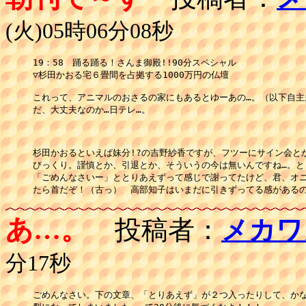
(火)05時06分08秒
19：58　踊る踊る！さんま御殿!!90分スペシャル

▽杉田かおる宅６畳間を占拠する1000万円の仏壇

これって、アニマルのおさるの家にもあるとゆーあの…。（以下自主規
だ、大丈夫なのか…日テレ…。

杉田かおるといえば妹分!?の吉野紗香ですが、フツーにサイン会とか
びっくり。謹慎とか、引退とか、そういうの今は無いんですね…。とり
「ごめんなさいー」ととりあえずって感じで謝ってたけど、君、オニ
たら首だぞ！（古っ）　高部知子はいまだに引きずってる感があるの
あ…。
投稿者：
メカワ
分17秒
ごめんなさい。下の文章、「とりあえず」が２つ入ったりして、かな