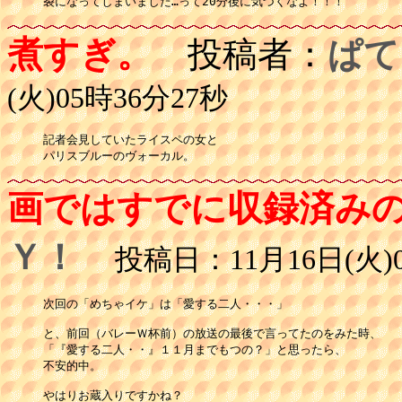
裂になってしまいました…って20分後に気づくなよ！！！
煮すぎ。
投稿者：
ぱて
(火)05時36分27秒
記者会見していたライスペの女と

パリスブルーのヴォーカル。
画ではすでに収録済み
Ｙ！
投稿日：11月16日(火)0
次回の「めちゃイケ」は「愛する二人・・・」

と、前回（バレーＷ杯前）の放送の最後で言ってたのをみた時、

「『愛する二人・・』１１月までもつの？」と思ったら、

不安的中。

やはりお蔵入りですかね？
