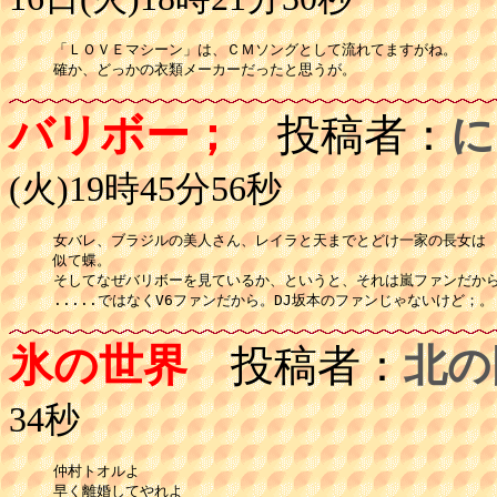
「ＬＯＶＥマシーン」は、ＣＭソングとして流れてますがね。

確か、どっかの衣類メーカーだったと思うが。
バリボー；
投稿者：
に
(火)19時45分56秒
女バレ、ブラジルの美人さん、レイラと天までとどけ一家の長女は

似て蝶。

そしてなぜバリボーを見ているか、というと、それは嵐ファンだから
.....ではなくV6ファンだから。DJ坂本のファンじゃないけど；。
氷の世界
投稿者：
北の
34秒
仲村トオルよ

早く離婚してやれよ
