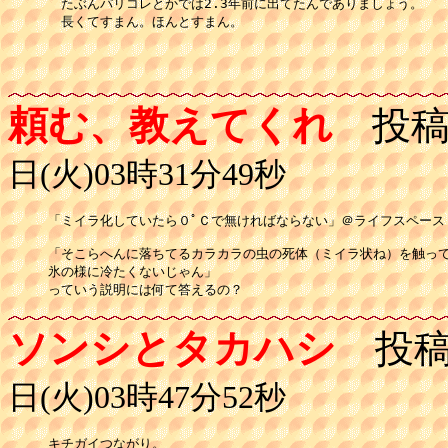
　たぶんパリコレとかでは2.3年前に出てたんでありましょう。

　長くてすまん。ほんとすまん。

頼む、教えてくれ
投稿
日(火)03時31分49秒
「ミイラ化していたら０ﾟＣで無ければならない」＠ライフスペース

「そこらへんに落ちてるカラカラの虫の死体（ミイラ状ね）を触って
氷の様に冷たくないじゃん」

ソンシとタカハシ
投稿
日(火)03時47分52秒
キチガイつながり。
