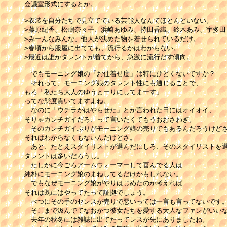
会議室形式にするとか。

>衣装を自分たちで見立てている芸能人なんてほとんどいない。

>藤原紀香、松嶋奈々子、浜崎あゆみ、持田香織、鈴木あみ、宇多田ヒ
>みーんなみんな、他人が決めた物を着せられているだけ。

>春頃から服屋に出てても、流行るかはわからない。

>最近は誰かタレントが着てから、急激に流行だす傾向。

　でもモーニング娘の「お仕着せ度」は特にひどくないですか？

　それって、モーニング娘のタレント性にも通じることで、

もろ「私たち大人のゆうとーりにしてまーす」

ってな態度貫いてますよね。

　なのに「ウチラがはやらせた」とか言われた日にはオイオイ、

そりゃカンチガイだろ、って言いたくてもうおおさわぎ。

　そのカンチガイぶりがモーニング娘の売りでもあるんだろうけどさ
それはわからなくもないんだけどさ。

　あと、たとえスタイリストが選んだにしろ、そのスタイリストを選
タレントは多いだろうし。

　たしかに今ごろアームウォーマーして喜んでる人は

純朴にモーニング娘のまねしてるだけかもしれない。

　でもなぜモーニング娘がやりはじめたのか考えれば

それは既にはやってたって証拠でしょう。

　べつにその手のセンスが売りで悪いっては一言も言ってないです。
　そこまで汲んでてなおかつ彼女たちを愛する大人なファンがいいな
　去年の秋冬には雑誌に出てたってレスが先にありましたね。
