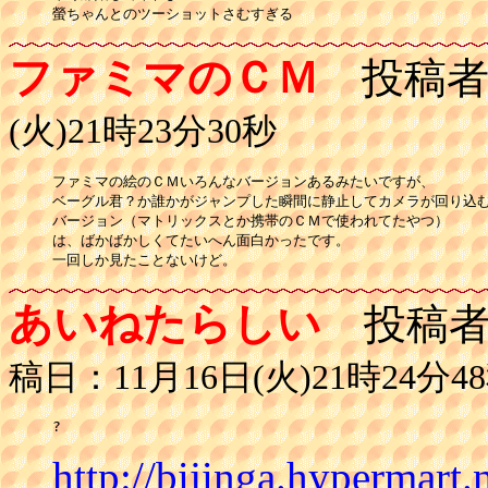
螢ちゃんとのツーショットさむすぎる
ファミマのＣＭ
投稿者
(火)21時23分30秒
ファミマの絵のＣＭいろんなバージョンあるみたいですが、

ベーグル君？か誰かがジャンプした瞬間に静止してカメラが回り込む
バージョン（マトリックスとか携帯のＣＭで使われてたやつ）

は、ばかばかしくてたいへん面白かったです。

一回しか見たことないけど。
あいねたらしい
投稿者
稿日：11月16日(火)21時24分4
http://bijinga.hypermart