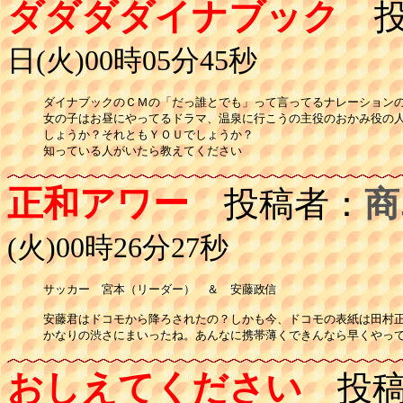
ダダダダイナブック
投
日(火)00時05分45秒
ダイナブックのＣＭの「だっ誰とでも」って言ってるナレーションの
女の子はお昼にやってるドラマ、温泉に行こうの主役のおかみ役の人
しょうか？それともＹＯＵでしょうか？

知っている人がいたら教えてください
正和アワー
投稿者：
商
(火)00時26分27秒
サッカー　宮本（リーダー）　＆　安藤政信

安藤君はドコモから降ろされたの？しかも今、ドコモの表紙は田村正
かなりの渋さにまいったね。あんなに携帯薄くできんなら早くやっ
おしえてください
投稿