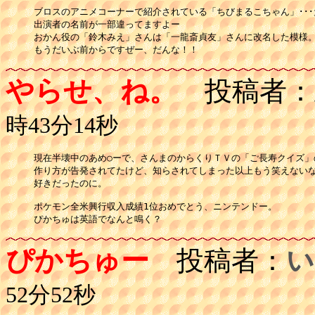
ブロスのアニメコーナーで紹介されている「ちびまるこちゃん」･･･
出演者の名前が一部違ってますよー

おかん役の「鈴木みえ」さんは「一龍斎貞友」さんに改名した模様。
もうだいぶ前からですぜー、だんな！！
やらせ、ね。
投稿者：
時43分14秒
現在半壊中のあめ○ーで、さんまのからくりＴＶの「ご長寿クイズ」
作り方が告発されてたけど、知らされてしまった以上もう笑えないな
好きだったのに。

ポケモン全米興行収入成績1位おめでとう、ニンテンドー。

ぴかちゅは英語でなんと鳴く？
ぴかちゅー
投稿者：
い
52分52秒