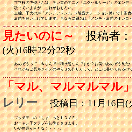
ママ役の声優さんは、テレ東のアニメ「エクセルサーガ」のエンディ
歌っていますが、これがおもろい。

全編、子犬の声「アン、ア～ン♪」（解説ナレーション付）で非常食扱
見たいのに～
投稿者：
(火)16時22分22秒
あめぞうって、今なんで半壊状態なんですか？お笑いあめぞう見たい
それからご長寿クイズのやらせの作り方って、どこに書いてあるの
「マル、マルマルマル
レリー
投稿日：11月16日(火
プッチモニの「ちょこっとＬＯＶＥ」

おニャン子クラブを彷彿とさせます。

いや曲調が何となく・・・。
