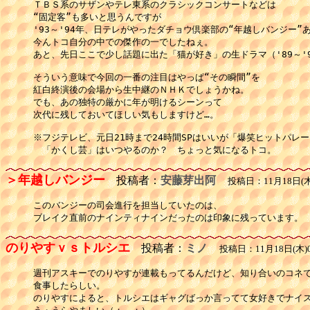
ＴＢＳ系のサザンやテレ東系のクラシックコンサートなどは

“固定客”も多いと思うんですが

'93～'94年、日テレがやったダチョウ倶楽部の“年越しバンジー”あ
今んトコ自分の中での傑作の一でしたねぇ。

あと、先日ここで少し話題に出た「猫が好き」の生ドラマ（'89～'9
そういう意味で今回の一番の注目はやっぱ“その瞬間”を

紅白終演後の会場から生中継のＮＨＫでしょうかね。

でも、あの独特の厳かに年が明けるシーンって

次代に残しておいてほしい気もしますけど…。

※フジテレビ、元日21時まで24時間SPはいいが「爆笑ヒットパレー
　「かくし芸」はいつやるのか？　ちょっと気になるトコ。
＞年越しバンジー
投稿者：
安藤芽出阿
投稿日：11月18日(木)
このバンジーの司会進行を担当していたのは、

ブレイク直前のナインティナインだったのは印象に残っています。
のりやすｖｓトルシエ
投稿者：
ミノ
投稿日：11月18日(木)0
週刊アスキーでのりやすが連載もってるんだけど、知り合いのコネで
食事したらしい。

のりやすによると、トルシエはギャグばっか言ってて女好きでナイス