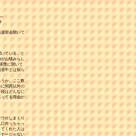
秒
講習会開いて

いている、と

が山積みらし

実際に聞いて

居中とは知ら

うか。ここ数

に関西以外の

段はどんなに

ってる理由が

ウロしまくり

口作っちゃっ

てくれた人は

ナーじゃない
