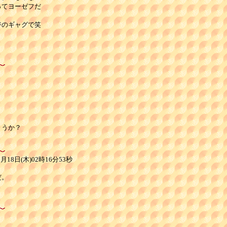
てヨーゼフだ

のギャグで笑



うか？

18日(木)02時16分53秒
。
