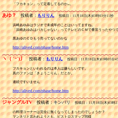
「フカキョン」って定着してるのか…。
あゆ？
投稿者：
もりりん
投稿日：11月18日(木)03時03分11秒
浜崎あゆみはラジオで未成年のことはいってますね。

「浜崎あゆみはバカじゃない」ってテレビのＣＭで番宣うったやつで
黒あゆのＣＤもう売ってないのかな
http://alived.com/phase/home.htm
ヽ（ ´ｰ`)丿
投稿者：
もりりん
投稿日：11月18日(木)03時05分4
フカキョンといわれるのは本人は嫌らしいです。

真のファンは「きょうこりん」だとか。

連続ですいません
http://alived.com/phase/home.htm
ジャングルTV
投稿者：
キンバリ
投稿日：11月18日(木)03時2
の料理コーナーは完全に無くなってしまったのでしょうか？

マンネリと言われようとも、ビストロスマップ同様
