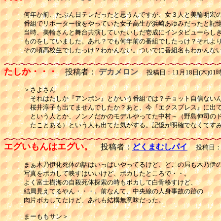
何年か前、たぶん日テレだったと思うんですが、女３人と美輪明宏の
番組でリポーター役をやっていた女子高生が浜崎あゆみだったと記憶
当時、美輪さんと舞台共演していたいしだ壱成にインタビューらしき
ものをしていました。あれ？でも何年前の番組でしたっけ？それより
その頃高校生でしたっけ？わかんない。ついでに番組名もわかんな
たしか・・・
投稿者：
デカメロン
投稿日：11月18日(木)01時
＞さよさん

　それはたしか『アンポン』とかいう番組では？チョット自信ないん
　桜井淳子も出てませんでしたか？あと、今『エクスプレス』に出て
　という人とか、ノンノだかのモデルやってた中村～（野島伸司のド
　たことある）という人も出てた気がする。記憶が明確でなくてす
エグいもんはエグい。
投稿者：
どくまむしパイ
投稿日：11
まぁ木乃伊化死体の話はいっぱいやってるけど、どこの局も木乃伊の
写真をボカして映すはいいけど、ボカしたところで・・。

よく富士樹海の自殺死体探索の時もボカして白骨移すけど、

結局見えてるやん・・・。前なんて、中央線の人身事故の跡の

肉片ボカしてたけど、あれも結構無意味だった。

まーももサン＞
