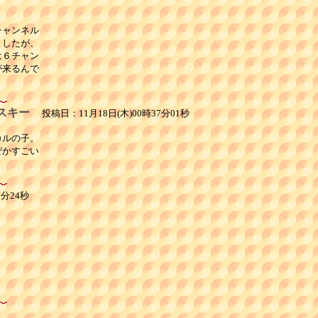
ャンネル

したが、

６チャン

来るんで

スキー
投稿日：11月18日(木)00時37分01秒
ルの子。

かすごい

3分24秒