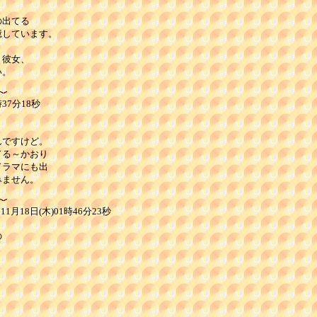
出てる

しています。



彼女、

い。
37分18秒
ですけど。

る～かおり

ラマにも出

みません。
月18日(木)01時46分23秒

