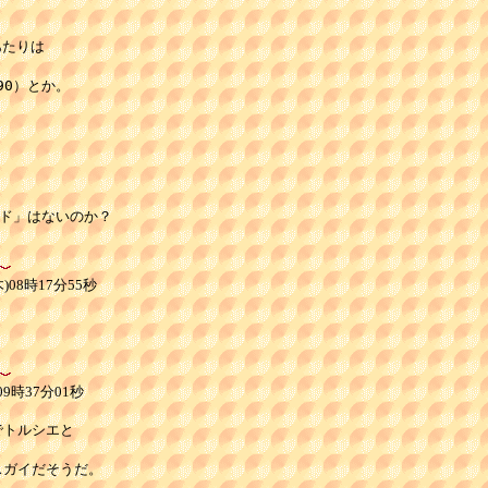
たりは

0）とか。

ド」はないのか？

08時17分55秒
9時37分01秒
トルシエと

ガイだそうだ。
