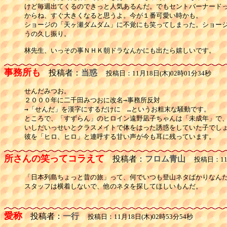
けど毎週出てくるのできっと人気あるんだ。でもセントバーナードっ
からね、すぐ大きくなると思うよ。今が１番可愛い時かも。

ショージの「天ヶ瀬ダムダム」に不覚にも笑ってしまった。ショージ
うの久し振り。

林先生、いっその事ＮＨＫ朝ドラなんかにも出たら嬉しいです。
事務所も
投稿者：
当惑
投稿日：11月18日(木)02時01分34秒
せんだみつお。

２０００年に二千田みつおに改名→事務所反対

→「せんだ」を漢字にするだけに　…というお粗末な騒動です。

ところで、「すずらん」のヒロイン遠野凪子ちゃんは「未成年」で、
いしだいっせいとクラスメイトで体をはった誘惑をしていた子でしょ
彼を「ヒロ、ヒロ」と連呼する甘い声が今も耳に残っています。
所さんの笑ってコラえて
投稿者：
フロム青山
投稿日：11月
「日本列島ちょっと昔の旅」って、何でいつも登山ネタばかりなんだ
スタッフは横着しないで、他のネタを探してほしいもんだ。

愛称
投稿者：
一行
投稿日：11月18日(木)02時53分54秒