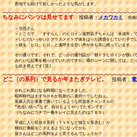
意地でも続けて欲しかったような気がします。
ちなみにパンツは見せてます
投稿者：
メカワカミ
投稿日：
＞当惑さん

＞ところで、「すずらん」のヒロイン遠野凪子ちゃんは「未成年」で
＞いしだいっせいとクラスメイトで体をはった誘惑をしていた子でし
＞彼を「ヒロ、ヒロ」と連呼する甘い声が今も耳に残っています。

その通りです。それで、どっかの週刊誌が「朝ドラヒロインが脱いで
みたいな記事を載っけていたのですが、裸のシーンに関しては、どっ
も吹き替えです(笑)　　
どこ（の系列）で見るか年またぎテレビ。
投稿者：
電
かれこれ気になる時期になってきました。

昭和時代はまずＮＨＫか民放の二者択一でしたねぇ。

泉麻人氏が著書で書いているような民放各チャンネルの

“色合い比べ”なぞ、自分もよくやってたモンです。

（ちなみにウチで一番キレイに見えたのはＴＢＳ）

平成に入り民放６系列（ＴＶＫなど独立Ｕ系含む）が

独自に番組をこさえるようになってから、

皆さんはどこの系列をよく見てるんでしょうか？
