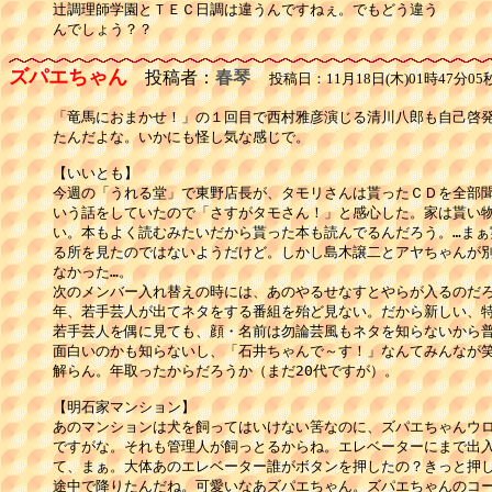
辻調理師学園とＴＥＣ日調は違うんですねぇ。でもどう違う

ズパエちゃん
投稿者：
春琴
投稿日：11月18日(木)01時47分05
「竜馬におまかせ！」の１回目で西村雅彦演じる清川八郎も自己啓発
たんだよな。いかにも怪し気な感じで。

【いいとも】

今週の「うれる堂」で東野店長が、タモリさんは貰ったＣＤを全部聞
いう話をしていたので「さすがタモさん！」と感心した。家は貰い物
い。本もよく読むみたいだから貰った本も読んでるんだろう。…まぁ
る所を見たのではないようだけど。しかし島木譲二とアヤちゃんが別
なかった…。

次のメンバー入れ替えの時には、あのやるせなすとやらが入るのだろ
年、若手芸人が出てネタをする番組を殆ど見ない。だから新しい、特
若手芸人を偶に見ても、顔・名前は勿論芸風もネタを知らないから普
面白いのかも知らないし、「石井ちゃんで～す！」なんてみんなが笑
解らん。年取ったからだろうか（まだ20代ですが）。

【明石家マンション】

あのマンションは犬を飼ってはいけない筈なのに、ズパエちゃんウロ
ですがな。それも管理人が飼っとるからね。エレベーターにまで出入
て、まぁ。大体あのエレベーター誰がボタンを押したの？きっと押し
途中で降りたんだね。可愛いなあズパエちゃん。ズパエちゃんのコー