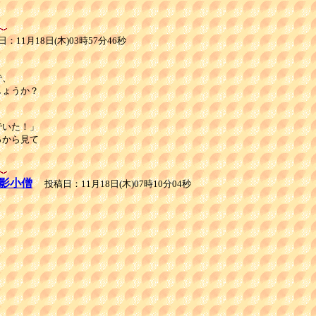
11月18日(木)03時57分46秒
、

ょうか？

いた！」

から見て

影小僧
投稿日：11月18日(木)07時10分04秒