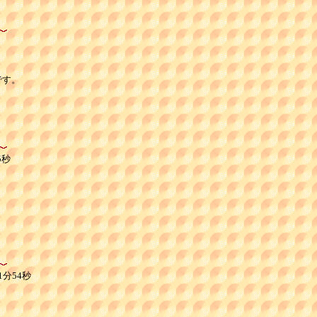
す。

5秒
1分54秒