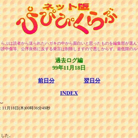
くらぶは読者から送られたハガキの中から面白いと思ったものを編集部が選ん
誹謗中傷等、公序良俗に反する発言は削除しますので悪しからず。最低限のル
過去ログ編
99年11月18日
前日分
翌日分
INDEX
1月18日(木)00時36分49秒
した。
