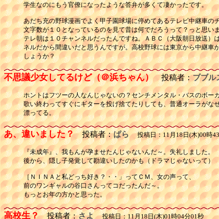
学生なのにもう官僚になったような答弁が多くて凄かったです。

あだち充の野球漫画でよく甲子園球場に停めてあるテレビ中継車のチ
文字数が１０となっているのを見て昔は何でだろうって？っと思いま
テレ朝は１０チャンネルだったんですね。ＡＢＣ（大阪朝日放送）は
ネルだから間違いだと思うんですが。高校野球には東京から中継車が
しょうか？
不思議少女してるけど（＠浜ちゃん）
投稿者：
ブブル
ホントはフツーの人なんじゃないの？センチメンタル・バスのボーカ
歌い終わってすぐにギターを投げ捨てたりしても、普通オーラがなぜ
漂ってる。
あ、違いました？
投稿者：
ぱら
投稿日：11月18日(木)00時4
『未成年』、我もんが孕ませたんじゃないんだ～。失礼しました。

後から、隠し子発覚して勘違いしたのかも（ドラマじゃないって）

［ＮＩＮＡと私どっち好き？・・」ってＣＭ、女の声って、

前のワンギャルの谷口さんってコだったんだ～。

もっとお年の方かと思った。
高校生？
投稿者：
さよ
投稿日：11月18日(木)01時04分01秒