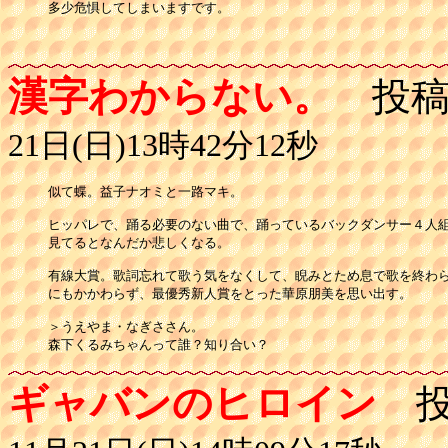
多少危惧してしまいますです。

漢字わからない。
投稿
21日(日)13時42分12秒
似て蝶。益子ナオミと一路マキ。

ヒッパレで、踊る必要のない曲で、踊っているバックダンサー４人組
見てるとなんだか悲しくなる。

有線大賞。歌詞忘れて歌う気をなくして、睨みとため息で歌を終わら
にもかかわらず、最優秀新人賞をとった華原朋美を思い出す。

＞うえやま・なぎささん。

森下くるみちゃんって誰？知り合い？
ギャバンのヒロイン
投