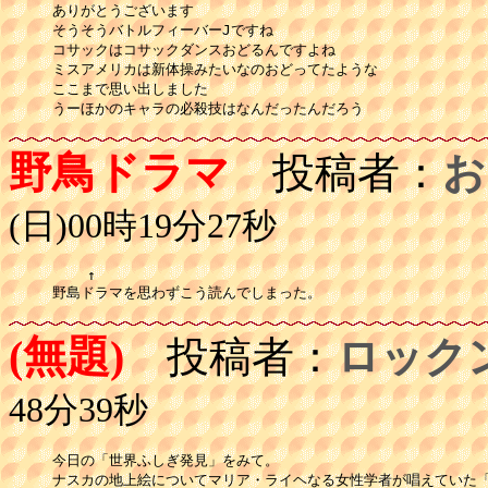
ありがとうございます

そうそうバトルフィーバーJですね

コサックはコサックダンスおどるんですよね

ミスアメリカは新体操みたいなのおどってたような

ここまで思い出しました

野鳥ドラマ
投稿者：
お
(日)00時19分27秒
    ↑

(無題)
投稿者：
ロック
48分39秒
今日の「世界ふしぎ発見」をみて。

ナスカの地上絵についてマリア・ライヘなる女性学者が唱えていた「