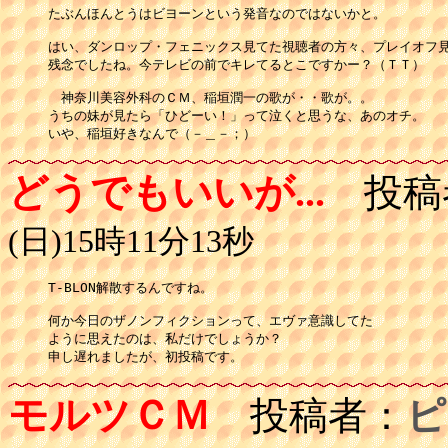
たぶんほんとうはビヨーンという発音なのではないかと。

はい、ダンロップ・フェニックス見てた視聴者の方々、プレイオフ見
残念でしたね。今テレビの前でキレてるとこですかー？（ＴＴ）

　神奈川美容外科のＣＭ、稲垣潤一の歌が・・歌が。。

うちの妹が見たら「ひどーい！」って泣くと思うな、あのオチ。

いや、稲垣好きなんで（－＿－；）
どうでもいいが...
投稿
(日)15時11分13秒
T-BLON解散するんですね。

何か今日のザノンフィクションって、エヴァ意識してた

ように思えたのは、私だけでしょうか？

申し遅れましたが、初投稿です。
モルツＣＭ
投稿者：
ピ