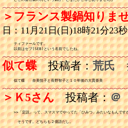
＞フランス製鍋知りま
日：11月21日(日)18時21分23秒
ティファールです。

以前はセブ(SEB)という名前でしたね。
似て蝶
投稿者：
荒氏
投
似て蝶　　奈美悦子と長野智子と１０年後の大貫亜美
＞Ｋ5さん
投稿者：
＠
>>「定説」って、スマスマでやってた「ひみつ」みたいなもんですか
　そうです。どちらも２億語だし。