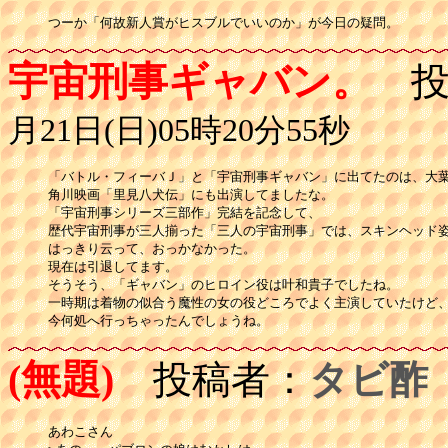
つーか「何故新人賞がヒスブルでいいのか」が今日の疑問。
宇宙刑事ギャバン。
投
月21日(日)05時20分55秒
「バトル・フィーバＪ」と「宇宙刑事ギャバン」に出てたのは、大葉
角川映画「里見八犬伝」にも出演してましたな。

「宇宙刑事シリーズ三部作」完結を記念して、

歴代宇宙刑事が三人揃った「三人の宇宙刑事」では、スキンヘッド姿
はっきり云って、おっかなかった。

現在は引退してます。

そうそう、「ギャバン」のヒロイン役は叶和貴子でしたね。

一時期は着物の似合う魔性の女の役どころでよく主演していたけど、
今何処へ行っちゃったんでしょうね。
(無題)
投稿者：
タビ酢
あわこさん
