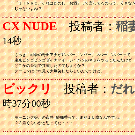
「ＪＩＮＲＯ、それはたのしーお酒」って言ってるのって、くさなぎ
じゃないよね？
CX NUDE
投稿者：
稲
14秒
さっき、司会の野田アナが♪ンパー、ンパー、ンパー、ンパーって

東京ビンゴビンゴダイナマイトジャパンのネタをやってたんだけど

どこかの番組で共演したのでしょうか？

デーモンはそれ見て大爆笑したらしいんですけど。
ビックリ
投稿者：
だれ
時37分00秒
モーニング娘。の市井 紗耶香って、まだ１５歳なんですね。

２３歳ぐらいかと思ってた・・・