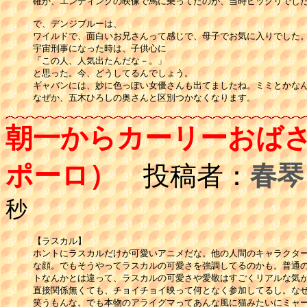
確か、エンディングの映像で馬に乗ってたのが、当時ビックリでした
で、デンジブルーは、

ワイルドで、面白いお兄さんって感じで、母子でお気に入りでした。
宇宙刑事になった時は、子供心に

「この人、人気出たんだな－。」

と思った。今、どうしてるんでしょう。

ギャバンには、妙に色っぽい女優さんも出てましたね。ミミとかなん
なぜか、五木ひろしの奥さんと区別つかなくなります。
朝一からカーリーおば
ポーロ）
投稿者：
春琴
秒
【ラスカル】

ホントにラスカルだけが可愛いアニメだな。他の人間のキャラクター
な顔。でもそうやってラスカルの可愛さを強調してるのかも。普通の
トなんかとは違って、ラスカルの可愛さや愛敬はすごくリアルな気が
直接関係無くても、チョイチョイ映って何となく参加してるし。なぜ
笑うもんな。でも本物のアライグマってあんな風に猫みたいにミャー