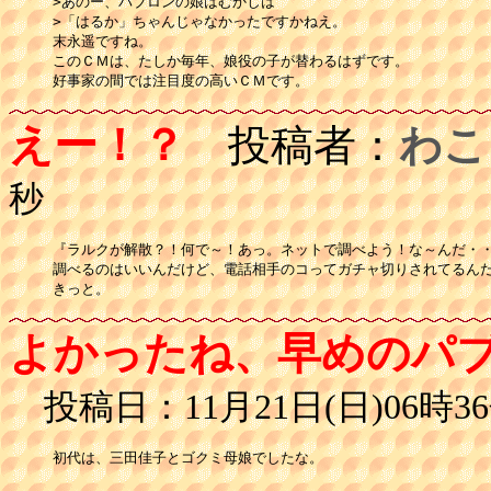
>あのー、パブロンの娘はむかしは

>「はるか」ちゃんじゃなかったですかねえ。

末永遥ですね。

このＣＭは、たしか毎年、娘役の子が替わるはずです。

好事家の間では注目度の高いＣＭです。
えー！？
投稿者：
わこ
秒
『ラルクが解散？！何で～！あっ。ネットで調べよう！な～んだ・・・
調べるのはいいんだけど、電話相手のコってガチャ切りされてるんだ
きっと。
よかったね、早めのパ
投稿日：11月21日(日)06時36
初代は、三田佳子とゴクミ母娘でしたな。
