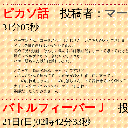
ピカソ話
投稿者：
マー
31分05秒
クーマンさん、コータさん、りんじさん、レスありがとうございまし
メダル7個で終わりだったのですね。

初めて見た頃は、そんなに集めるのは無理だよなーって思ってたけど
最近レベルが上がってきたんでしょうか。

いや、研ちゃん以外は厳しいかな。

ところで、商品名忘れちゃったんですけど

女の人が並んで座ってて、男の子がひとりずつ前に立っては

「～のおねえちゃん」「～のおばちゃん」って言わせていくCMって

ナイトスクープのネタのパロディですよね？

常識だったらすみませーん。
バトルフィーバーＪ
投
21日(日)02時42分33秒