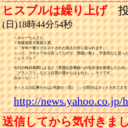
ヒスブルは繰り上げ
投
(日)18時44分54秒
＞みゃーちんさん

＞有線放送大賞新人賞。

＞「今年一番リクエストされた新人の方に送られます。」

＞って、マチャアキが言ってたので、間違い無く、宇多田だと思った
＞ヒスブル？

今日の毎日新聞によると『受賞記念番組への生出演を辞退したため、
「グランプリ」など上位賞の選からはもれた。』そうです。

みみっちい～！

ネット上の記事からは↓何故か（笑）『』の部分はカットされてます
http://news.yahoo.co.j
送信してから気付きま