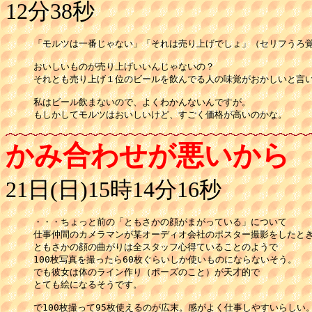
12分38秒
「モルツは一番じゃない」「それは売り上げでしょ」（セリフうろ覚
おいしいものが売り上げいいんじゃないの？

それとも売り上げ１位のビールを飲んでる人の味覚がおかしいと言い
私はビール飲まないので、よくわかんないんですが。

もしかしてモルツはおいしいけど、すごく価格が高いのかな。
かみ合わせが悪いから
21日(日)15時14分16秒
・・・ちょっと前の「ともさかの顔がまがっている」について

仕事仲間のカメラマンが某オーディオ会社のポスター撮影をしたとき
ともさかの顔の曲がりは全スタッフ心得ていることのようで

100枚写真を撮ったら60枚ぐらいしか使いものにならないそう。

でも彼女は体のライン作り（ポーズのこと）が天才的で

とても絵になるそうです。

で100枚撮って95枚使えるのが広末。感がよく仕事しやすいらしい。