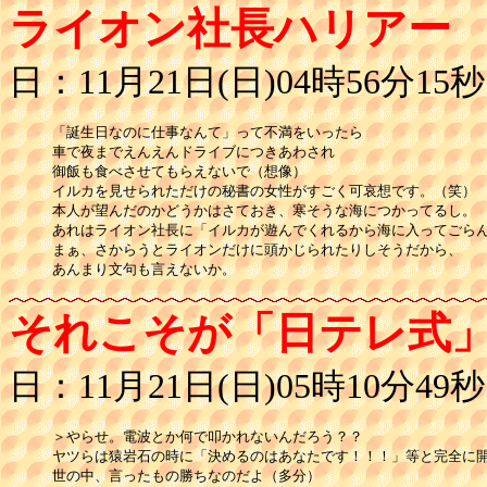
ライオン社長ハリアー
日：11月21日(日)04時56分15秒
「誕生日なのに仕事なんて」って不満をいったら

車で夜までえんえんドライブにつきあわされ

御飯も食べさせてもらえないで（想像）

イルカを見せられただけの秘書の女性がすごく可哀想です。（笑）

本人が望んだのかどうかはさておき、寒そうな海につかってるし。

あれはライオン社長に「イルカが遊んでくれるから海に入ってごらん
まぁ、さからうとライオンだけに頭かじられたりしそうだから、

あんまり文句も言えないか。
それこそが「日テレ式
日：11月21日(日)05時10分49秒
＞やらせ。電波とか何で叩かれないんだろう？？

ヤツらは猿岩石の時に「決めるのはあなたです！！！」等と完全に開
世の中、言ったもの勝ちなのだよ（多分）
