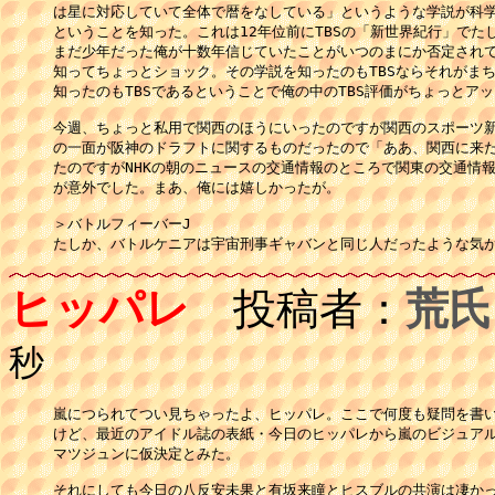
は星に対応していて全体で暦をなしている」というような学説が科学
ということを知った。これは12年位前にTBSの「新世界紀行」でたし
まだ少年だった俺が十数年信じていたことがいつのまにか否定されて
知ってちょっとショック。その学説を知ったのもTBSならそれがまち
知ったのもTBSであるということで俺の中のTBS評価がちょっとアッ
今週、ちょっと私用で関西のほうにいったのですが関西のスポーツ新
の一面が阪神のドラフトに関するものだったので「ああ、関西に来た
たのですがNHKの朝のニュースの交通情報のところで関東の交通情報
が意外でした。まあ、俺には嬉しかったが。

＞バトルフィーバーJ

ヒッパレ
投稿者：
荒氏
秒
嵐につられてつい見ちゃったよ、ヒッパレ。ここで何度も疑問を書い
けど、最近のアイドル誌の表紙・今日のヒッパレから嵐のビジュアル
マツジュンに仮決定とみた。

それにしても今日の八反安未果と有坂来瞳とヒスブルの共演は凄かっ