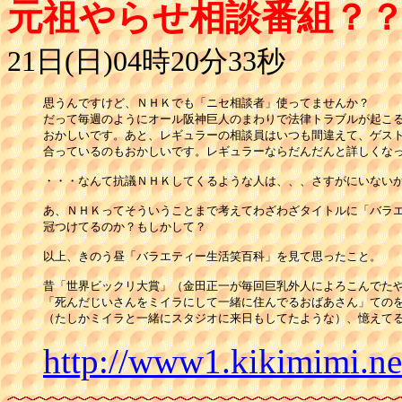
元祖やらせ相談番組？
21日(日)04時20分33秒
思うんですけど、ＮＨＫでも「ニセ相談者」使ってませんか？

だって毎週のようにオール阪神巨人のまわりで法律トラブルが起こる
おかしいです。あと、レギュラーの相談員はいつも間違えて、ゲスト
合っているのもおかしいです。レギュラーならだんだんと詳しくなっ
・・・なんて抗議ＮＨＫしてくるような人は、、、さすがにいないか
あ、ＮＨＫってそういうことまで考えてわざわざタイトルに「バラエ
冠つけてるのか？もしかして？

以上、きのう昼「バラエティー生活笑百科」を見て思ったこと。

昔「世界ビックリ大賞」（金田正一が毎回巨乳外人によろこんでたや
「死んだじいさんをミイラにして一緒に住んでるおばあさん」てのを
（たしかミイラと一緒にスタジオに来日もしてたような）、憶えて
http://www1.kikimimi.n