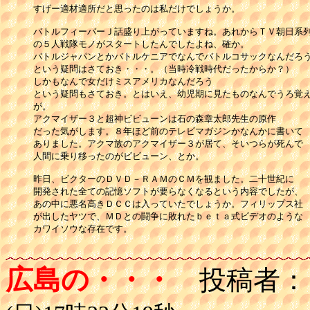
すげー適材適所だと思ったのは私だけでしょうか。

バトルフィーバーＪ話盛り上がっていますね。あれからＴＶ朝日系列
の５人戦隊モノがスタートしたんでしたよね、確か。

バトルジャパンとかバトルケニアでなんでバトルコサックなんだろう
という疑問はさておき・・・。（当時冷戦時代だったからか？）

しかもなんで女だけミスアメリカなんだろう

という疑問もさておき。とはいえ、幼児期に見たものなんでうろ覚え
が。

アクマイザー３と超神ビビューンは石の森章太郎先生の原作

だった気がします。８年ほど前のテレビマガジンかなんかに書いて

ありました。アクマ族のアクマイザー３が居て、そいつらが死んで

人間に乗り移ったのがビビューン、とか。

昨日、ビクターのＤＶＤ－ＲＡＭのＣＭを観ました。二十世紀に

開発された全ての記憶ソフトが要らなくなるという内容でしたが、

あの中に悪名高きＤＣＣは入っていたでしょうか。フィリップス社

が出したヤツで、ＭＤとの闘争に敗れたｂｅｔａ式ビデオのような

カワイソウな存在です。

広島の・・・
投稿者：