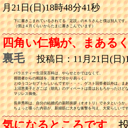
月21日(日)18時48分41秒
下に書きこまれているされてる「定説」のＫ５さんと僕は別人です。
（僕は４月くらいからたまに書きこんでいます）
四角い仁鶴が、まある
裏毛
投稿日：11月21日(日)1
バラエティー生活笑百科は、やらせとかではなくて、

視聴者からの相談を、漫才で分かり易っく。

とゆうコンセプトらしいんですが・・・。ゲスト回答者以外は、まあ
上沼恵美子とざこば（朝丸）のディベートは昔はおもろかったけどな
マジレス御免。

長井秀和は、自分の結婚式の新郎挨拶（オオトリ）でネタというか、
ちょっと喋った内容が、新婦筋に大きな衝撃を与え、大変らしいで
気になるところです
投