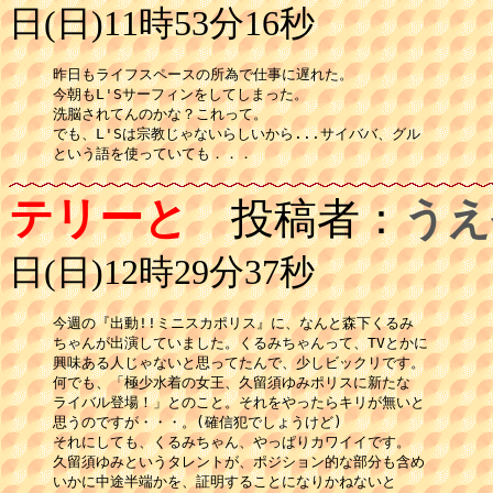
日(日)11時53分16秒
昨日もライフスペースの所為で仕事に遅れた。

今朝もL'Sサーフィンをしてしまった。

洗脳されてんのかな？これって。

でも、L'Sは宗教じゃないらしいから...サイババ、グル

という語を使っていても．．．
テリーと
投稿者：
うえ
日(日)12時29分37秒
今週の『出動!!ミニスカポリス』に、なんと森下くるみ

ちゃんが出演していました。くるみちゃんって、TVとかに

興味ある人じゃないと思ってたんで、少しビックリです。

何でも、「極少水着の女王、久留須ゆみポリスに新たな

ライバル登場！」とのこと。それをやったらキリが無いと

思うのですが・・・。(確信犯でしょうけど)

それにしても、くるみちゃん、やっぱりカワイイです。

久留須ゆみというタレントが、ポジション的な部分も含め

いかに中途半端かを、証明することになりかねないと
