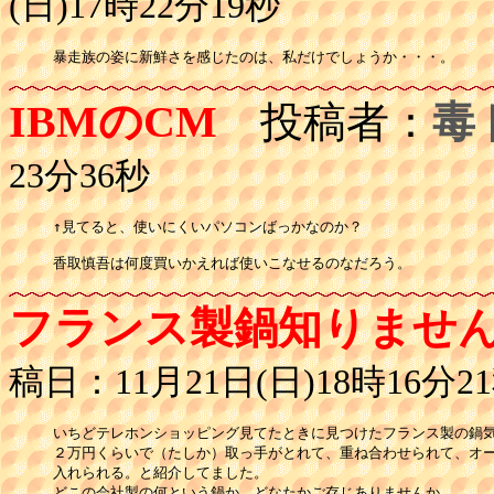
(日)17時22分19秒
暴走族の姿に新鮮さを感じたのは、私だけでしょうか・・・。
IBMのCM
投稿者：
毒
23分36秒
↑見てると、使いにくいパソコンばっかなのか？

香取慎吾は何度買いかえれば使いこなせるのなだろう。
フランス製鍋知りませ
稿日：11月21日(日)18時16分2
いちどテレホンショッピング見てたときに見つけたフランス製の鍋気
２万円くらいで（たしか）取っ手がとれて、重ね合わせられて、オー
入れられる。と紹介してました。

どこの会社製の何という鍋か、どなたかご存じありませんか