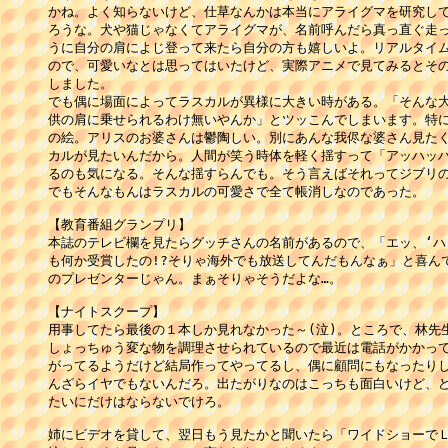
かね。よく知らないけど、仕草なんかは本当にアライグマを研究して
ろうな。犬や猫じゃなくてアライグマが、名前呼んだら真っ直ぐ走っ
うに自分の肩によじ登って来たら自分の方も嬉しいよ。リアルタイム
ので、可愛いなとは思ってはいたけど、実際アニメで見てみるとその
しました。

でも偶に場面によってラスカルが異様に大きい時がある。「そんな大
供の肩に乗せられるわけ無いやんか」とツッこんでしまいます。特に
の絵。アリスのお婆さんは鬱陶しい。別にあんな我侭な婆さん見たく
カルが見たいんだから。人間が笑う時体を軽く揺すって「アッハッハ
るのも気になる。そんな揺すらんでも。そう言えばそれってジブリの
でもそんなもんはラスカルの可愛さで全て帳消しなのであった。

【教育番組グランプリ】

本誌のテレビ欄を見たらグッチさんの名前があるので、「エッ、‘ハッ
も何か受賞したの!?そりゃ海外でも放送してんだもんなぁ」と喜んで
のプレゼンターじゃん。まぁそりゃそうだよな…。

【ナイトスクープ】

用事してたら最後の１本しか見れなかった～(泣)。ところで、林先生
しょっちゅう変な物を調理させられているので最近は電話がかかって
がってるようだけど結局作ってやってるし、偶に顧問にもなったりし
んざらイヤでもないんだろ。出たがりなのはこっちも面白いけど、ど
たいにだけはならないでけろ。

姉にビデオを貸して、翌日もう見たかと聞いたら「ワイドショーでＬ