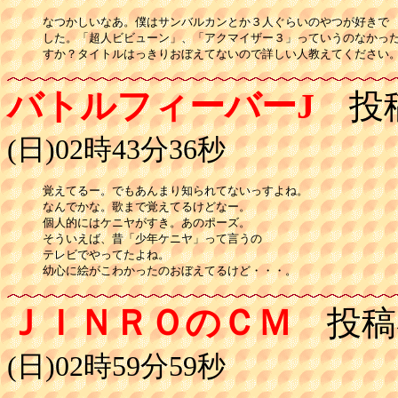
なつかしいなあ。僕はサンバルカンとか３人ぐらいのやつが好きで

した。「超人ビビューン」、「アクマイザー３」っていうのなかった
すか？タイトルはっきりおぼえてないので詳しい人教えてください
バトルフィーバーJ
投
(日)02時43分36秒
覚えてるー。でもあんまり知られてないっすよね。

なんでかな。歌まで覚えてるけどなー。

個人的にはケニヤがすき。あのポーズ。

そういえば、昔「少年ケニヤ」って言うの

テレビでやってたよね。

幼心に絵がこわかったのおぼえてるけど・・・。
ＪＩＮＲＯのＣＭ
投稿
(日)02時59分59秒