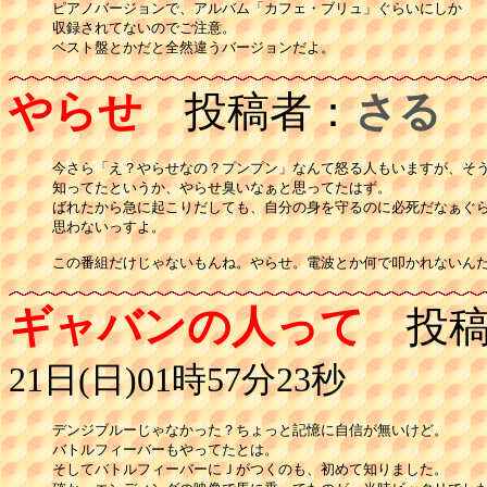
ピアノバージョンで、アルバム「カフェ・ブリュ」ぐらいにしか

収録されてないのでご注意。

ベスト盤とかだと全然違うバージョンだよ。
やらせ
投稿者：
さる
投
今さら「え？やらせなの？プンプン」なんて怒る人もいますが、そう
知ってたというか、やらせ臭いなぁと思ってたはず。

ばれたから急に起こりだしても、自分の身を守るのに必死だなぁぐら
思わないっすよ。

この番組だけじゃないもんね。やらせ。電波とか何で叩かれないん
ギャバンの人って
投稿
21日(日)01時57分23秒
デンジブルーじゃなかった？ちょっと記憶に自信が無いけど。

バトルフィーバーもやってたとは。

そしてバトルフィーバーにＪがつくのも、初めて知りました。
