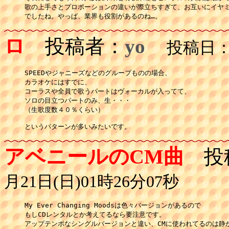
歌の上手さとプロポーションの違いが際立ちすぎて、お互いにイヤミ
でしたね。やっぱ、業界も役割があるのね…。
ロ
投稿者：
yo
投稿日：11
SPEEDやジャニーズなどのグループものの場合、

カラオケにはすでに、

コーラスや全員で歌うパートはヴォーカルが入ってて、

ソロの目立つパートのみ、生・・・

（生歌度数４０％くらい）

というパターンが多いみたいです。
アベニールのCM曲
投
月21日(日)01時26分07秒
My Ever Changing Moodsは色々バージョンがあるので

もしCDレンタルとか考えてるなら要注意です。

アップテンポなシングルバージョンと違い、CMに使われてるのは静か