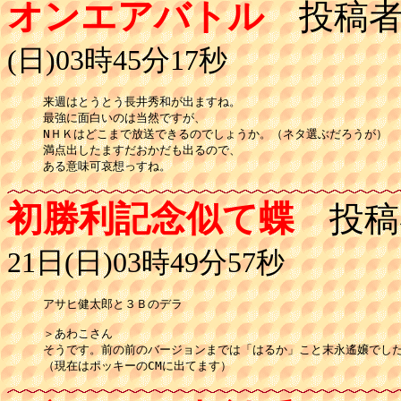
オンエアバトル
投稿者
(日)03時45分17秒
来週はとうとう長井秀和が出ますね。

最強に面白いのは当然ですが、

NＨＫはどこまで放送できるのでしょうか。（ネタ選ぶだろうが）

満点出したますだおかだも出るので、

ある意味可哀想っすね。
初勝利記念似て蝶
投稿
21日(日)03時49分57秒
アサヒ健太郎と３Ｂのデラ

＞あわこさん

そうです。前の前のバージョンまでは「はるか」こと末永遙嬢でした
（現在はポッキーのCMに出てます）