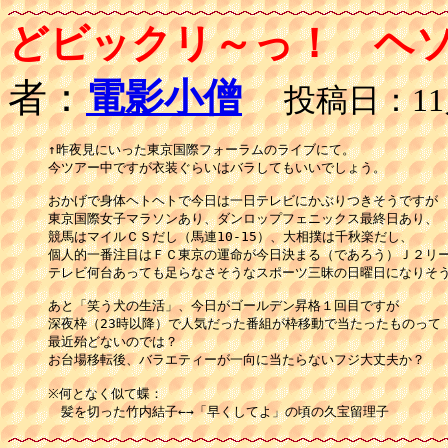
どビックリ～っ！ ヘソ
者：
電影小僧
投稿日：11月2
↑昨夜見にいった東京国際フォーラムのライブにて。

今ツアー中ですが衣装ぐらいはバラしてもいいでしょう。

おかげで身体ヘトヘトで今日は一日テレビにかぶりつきそうですが

東京国際女子マラソンあり、ダンロップフェニックス最終日あり、

競馬はマイルＣＳだし（馬連10-15）、大相撲は千秋楽だし、

個人的一番注目はＦＣ東京の運命が今日決まる（であろう）Ｊ２リー
テレビ何台あっても足らなさそうなスポーツ三昧の日曜日になりそう
あと「笑う犬の生活」、今日がゴールデン昇格１回目ですが

深夜枠（23時以降）で人気だった番組が枠移動で当たったものって

最近殆どないのでは？

お台場移転後、バラエティーが一向に当たらないフジ大丈夫か？

※何となく似て蝶：

　髪を切った竹内結子←→「早くしてよ」の頃の久宝留理子