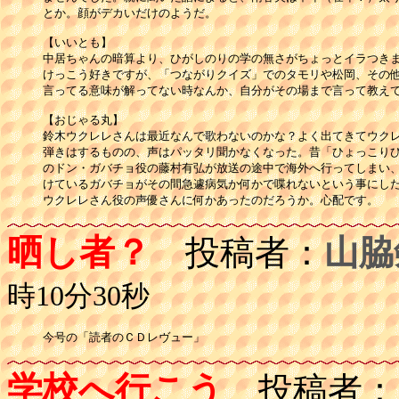
とか。顔がデカいだけのようだ。

【いいとも】

中居ちゃんの暗算より、ひがしのりの学の無さがちょっとイラつきま
けっこう好きですが、「つながりクイズ」でのタモリや松岡、その他
言ってる意味が解ってない時なんか、自分がその場まで言って教えて
【おじゃる丸】

鈴木ウクレレさんは最近なんで歌わないのかな？よく出てきてウクレ
弾きはするものの、声はパッタリ聞かなくなった。昔「ひょっこりひ
のドン・ガバチョ役の藤村有弘が放送の途中で海外へ行ってしまい、
けているガバチョがその間急遽病気か何かで喋れないという事にした
ウクレレさん役の声優さんに何かあったのだろうか。心配です。
晒し者？
投稿者：
山脇
時10分30秒
今号の「読者のＣＤレヴュー」
学校へ行こう
投稿者：