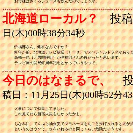
お母様はざくろジュースも飲んだのでしょうか。
北海道ローカル？
投稿
日(木)00時38分34秒
伊福部さん、健在なんですか？

何年か前、北海道テレビ放送（ＨＴＢ）でスペシャルドラマがありま
高橋一也（元男闘呼組）が伊福部さんの役だったと思います。

テレビ局の開局何周年記念とかっていうやつで。
今日のはなまるで、
投
稿日：11月25日(木)00時52分4
火事について特集してました。

これ見てたら新宿火災もなかったかも。

ちなみに、てんぷら油火災でマヨネーズを丸ごと投げ入れると火が消
というのはウソで、水をいれるのと同じくらい危険だそうです。
