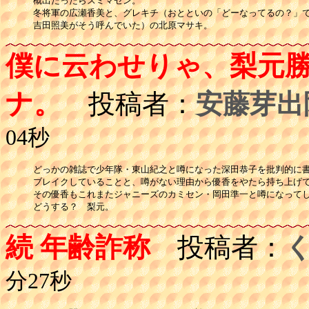
概出だったらスミマセン。

冬将軍の広瀬香美と、グレキチ（おとといの「どーなってるの？」で
僕に云わせりゃ、梨元
ナ。
投稿者：
安藤芽出
04秒
どっかの雑誌で少年隊・東山紀之と噂になった深田恭子を批判的に書
ブレイクしていることと、噂がない理由から優香をやたら持ち上げて
その優香もこれまたジャニーズのカミセン・岡田準一と噂になってし
続 年齢詐称
投稿者：
分27秒