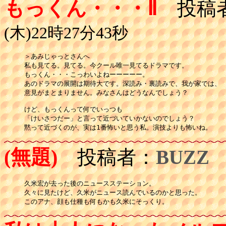
もっくん・・・Ⅱ
投稿
(木)22時27分43秒
＞あみじゃっとさんへ

私も見てる。見てる。今クール唯一見てるドラマです。

もっくん・・・こっわいよねーーーーー。

あのドラマの展開は期待大です。深読み・裏読みで、我が家では、

意見がまとまりません。みなさんはどうなんでしょう？

けど、もっくんって何でいっつも

「けいさつだー」と言って近づいていかないのでしょう？

黙って近づくのが、実は1番怖いと思う私。演技よりも怖いね。
(無題)
投稿者：
BUZZ
久米宏が去った後のニュースステーション。

久々に見たけど、久米がニュース読んでいるのかと思った。

このアナ、顔も仕種も何もかも久米にそっくり。