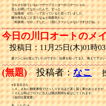
ラルクが出ているレーザープリンターのコマーシャル

音しか聞いてなかったんで、ずっと

「臨場感　ゼロ」って言っていると思っていました。

随分失礼なこと言うなぁと画面見たら

「粒状感　ゼロ」でした。（別にファンじゃないですけどね。）
今日の川口オートのメ
投稿日：11月25日(木)01時03
(無題)
投稿者：
なこ
投稿
★るるるさん

＞４、まれに郵便事情でびっくりするほど遅く届く事がありますが　
＞そんな時はブロスに言えば購読期間を延ばしてくれます。

（改行位置変更）

あ、いいなぁ。。。。
