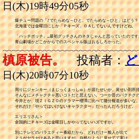
日(木)19時49分05秒
爆チュー問題の「♪でたらめな～ひと、でたらめな～ひと」はどう？

北海道では金曜日にしか「Ｐキーズ」ＯＡしてないんですけどね。

「ハッチポッチ」…最初グッチさんのネタじゃんと思っていたのですが
青山劇場かどこかからでのスペシャル版はおもしろかった。
槙原被告。
投稿者：
ど
日(木)20時07分10秒
周りにジャンキー（まじっくまっしゅ）が居たせいか、覚せい剤所持
そんなにメチャクチャ悪いコトだと思えない。つーか昔のバクチクの
今井とか、現ＺＩＧＺＯのドラマー櫻澤に比べて随分報道が多いな。
それだけ「やってはいけないキャラクター」だったんだろうけど。

エリエリさん＞

全国的にＰキーズは金曜日しかやってないハズですが。

別にテレビのバラエティー番組だから、どれだけ一般人が出て

ようがヤラセはあると思いますが。自然なように見せてて実は
