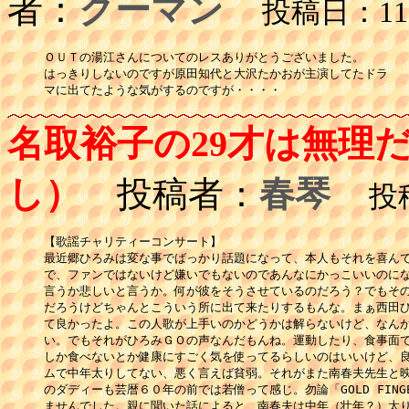
者：
クーマン
投稿日：11月
ＯＵＴの湯江さんについてのレスありがとうございました。

はっきりしないのですが原田知代と大沢たかおが主演してたドラ

マに出てたような気がするのですが・・・・
名取裕子の29才は無理
し）
投稿者：
春琴
投稿日
【歌謡チャリティーコンサート】

最近郷ひろみは変な事でばっかり話題になって、本人もそれを喜んで
で、ファンではないけど嫌いでもないのであんなにかっこいいのにな
言うか悲しいと言うか。何が彼をそうさせているのだろう？でもその
だろうけどちゃんとこういう所に出て来たりするもんな。まぁ西田ひ
て良かったよ。この人歌が上手いのかどうかは解らないけど、なんか
い。でもそれがひろみＧＯの声なんだもんね。運動したり、食事面で
しか食べないとか健康にすごく気を使ってるらしいのはいいけど、良
ムで中年太りしてない、悪く言えば貧弱。それがまた南春夫先生と映
のダディーも芸暦６０年の前では若僧って感じ。勿論「GOLD FINGER
ませんでした。親に聞いた話によると、南春夫は中年（壮年？）太り