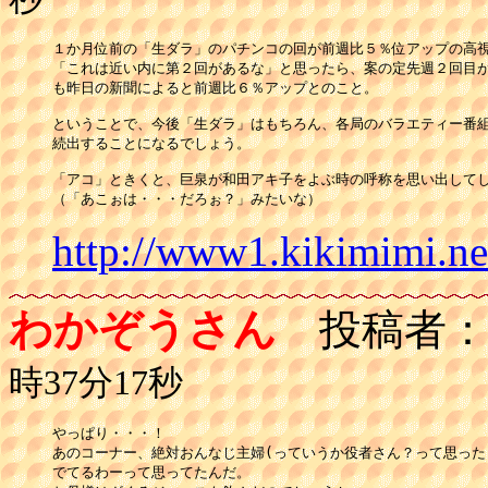
１か月位前の「生ダラ」のパチンコの回が前週比５％位アップの高視
「これは近い内に第２回があるな」と思ったら、案の定先週２回目が
も昨日の新聞によると前週比６％アップとのこと。

ということで、今後「生ダラ」はもちろん、各局のバラエティー番組
続出することになるでしょう。

「アコ」ときくと、巨泉が和田アキ子をよぶ時の呼称を思い出してし
（「あこぉは・・・だろぉ？」みたいな）
http://www1.kikimimi.n
わかぞうさん
投稿者
時37分17秒
やっぱり・・・！

あのコーナー、絶対おんなじ主婦(っていうか役者さん？って思ったり
でてるわーって思ってたんだ。
