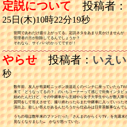
定説について
投稿者：
25日(木)10時22分19秒
世間であれだけ盛り上がってる。定説ネタをあまり見かけませんが

管理者の方が削除してるんでしょうか？

それなら、サイババのかってですが！
やらせ
投稿者：
いえい
秒
数年前、友人が有楽町ニッポン放送近くのベンチに座っていたらTVの
来て「どうなってるの？」のいちコーナーって感じで街角インタビュ
始めたんだけど、その中継車から主婦やら女子大学生やらが数人降り
質問をして答えさせて、撮り終わったらまた中継車に入っていったそ
演出上、欲しい答えがあるんだろうから仕込みは日常茶飯事なんでし
うちの母は数年来のファンだった「さんまのからくりTV」を先週末か
見なくなりました…　かなり怒っていた。
