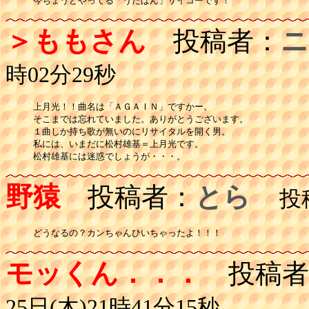
＞ももさん
投稿者：
ニ
時02分29秒
上月光！！曲名は「ＡＧＡＩＮ」ですかー。

そこまでは忘れていました。ありがとうございます。

１曲しか持ち歌が無いのにリサイタルを開く男。

私には、いまだに松村雄基＝上月光です。

松村雄基には迷惑でしょうが・・・。
野猿
投稿者：
とら
投稿日
どうなるの？カンちゃんひいちゃったよ！！！
モッくん．．．
投稿者
25日(木)21時41分15秒