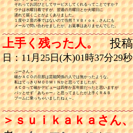
それってお詫びとしてサービスしてくれるってことですか？

ウチは水曜日着ですが、翌週の月曜日とか火曜日に

遅れて届くことがよくありました。

１度や２度の事ではないので当然ＴＶＢｒｏｓ．さんにも

上手く残った人。
投稿
日：11月25日(木)01時37分29秒
ぷーさん＞

確かＡＣＯの旦那は芸能関係の人では無かったような。

私はてっきりＭＯＯＭＩＮかと思ってましたが。

ＡＣＯって確かデビューは四年か五年前だったと思いますが

パッとせず「あちゃー」と思ってましたが上手くＲ＆Ｂ

ブームに乗っちゃいましたねぇ～。

＞ｓｕｉｋａｋａさん