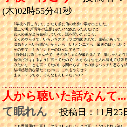
(木)02時55分41秒
｢学校へ行こう｣で、かなり前に俺の出身中学が出ました。

屋上で叫ぶ｢青年の主張｣みたいな奴だったんだけど

友人の弟が当時在校していて、話を聞いたところ、

全くのやらせで、いちいちスタッフに指図されて、原稿があって、

収録もえらい時間がかかったらしい(オンエアも、最後のほうは暗く
その中で、もろヤンキーの奴が出てきて、

｢自分はお爺ちゃん子で、その爺ちゃんが最近死んで、爺ちゃんが生前
勉強だけはするように言ってたのでこれからは心を入れ替えて頑張る｣
みたいなことを言ってたのにも関わらず、その後もバッチリ悪さを続
結構感動的な話だったのに。これもやらせ？

まぁＴＶっちゃ、そんなもんじゃないの？

人から聴いた話なんて....
て眠れん
投稿日：11月25日(
でも番組側は一言も「ヤラセじゃない」とは言ってないよね（笑）