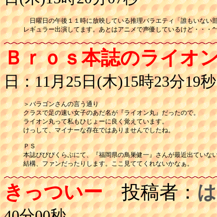
　日曜日の午後１１時に放映している推理バラエティ「誰もいない部
Ｂｒｏｓ本誌のライオ
日：11月25日(木)15時23分19秒
＞バラゴンさんの言う通り

クラスで足の速い女子のあだ名が『ライオン丸』だったので。

ライオン丸って私もひじょーに良く覚えています。

けっして、マイナーな存在ではありませんでしたね。

ＰＳ

本誌ぴぴぴくらぶにて、『福岡県の鳥巣健一』さんが最近出ていない
きっついー
投稿者：
は
40分00秒