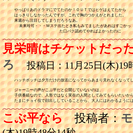
やっぱりあのドラマにでてたのか！ＯＵＴではヒゲはえてたから

はっきりしなかったんですが、これで胸のつかえがとれました。

来週から注目してしまうだろうなあ。

  未来玲可・・・Ｍステ出たとき私もみてましたがあれはすごかっ

                   た口パク認めてやればよかったのに
見栄晴はチケットだっ
ろ
投稿日：11月25日(木)19時
ハッチポッチは夕方だけの放送になってからあまり見れなくなってし
ジャーニーの声がこぶ平だと公開していないのは、

子供番組なので、人形ではなく実在の人間としてみてもらいたいから
たまにチョイ役で顔出ししていることから、大人にはわかるように
こぶ平なら
投稿者：
モ
(木)19時48分14秒