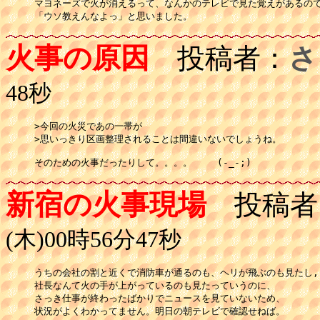
マヨネーズで火が消えるって、なんかのテレビで見た覚えがあるので
火事の原因
投稿者：
さ
48秒
>今回の火災であの一帯が

>思いっきり区画整理されることは間違いないでしょうね。

そのための火事だったりして。。。。	(-_-;)	
新宿の火事現場
投稿者
(木)00時56分47秒
うちの会社の割と近くで消防車が通るのも、ヘリが飛ぶのも見たし,

社長なんて火の手が上がっているのも見たっていうのに、

さっき仕事が終わったばかりでニュースを見ていないため、

状況がよくわかってません。明日の朝テレビで確認せねば。
