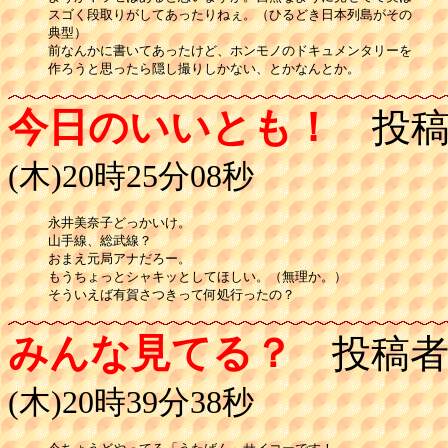
スゴく段取りがしてあったりねぇ。（ひるどき日本列島がその

典型）

前なんかに書いてあったけど、ホンモノのドキュメンタリーを

作ろうと思ったら隠し撮りしかない、とかなんとか。
今日のいいとも！
投稿
(木)20時25分08秒
永井美奈子どっかいけ。

山手線、総武線？

おまえ元局アナだろー。

もうちょっとシャキッとしてほしい。（無理か。）

そういえば有賀さつきって何処行ったの？
みんな見てる？
投稿者
(木)20時39分38秒