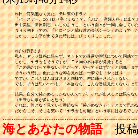
昨日、何気無なく見た、テレ東のドラマ

「バースデー、○○（伏せ字じゃなくて、忘れた）産婦人科」に出てま
田中美里、伊原剛志、いしのようこ、という面々が一同に会していた
ＮＨＫ朝ドラでの、「ヒロインと脇役達の会話シーン」のようでした
しかし、こぶ平が出てきた時には、びっくりしました。

>ぱんぽぽさま。

私も、ヤラセ疑惑に限らず、ネットでの暴露や噂話について同感です
しかし、ヤラセもそうですが、ＴＶ局の不祥事が発覚すると

「この局だけって事ない。他だって、やってるはずだ」と想像します
そういう時に、似たような噂を見れば、一瞬でも「やっぱり・・・。
ですが、これもぱんぽぽさまと同様で、噂に踊らされたくない。

でも、そうは思いつつも、「本当なら、こんな番組見たくない」と思
結局、自分で確かめるしかないんですが、それが出来るとは限らない
（出来ない事が多いと思う）

それに、何となく見ている番組なら「確かめなきゃ！」とまで思わな
だからこそ、そこを突いて「ヤラセも可能」という事にはなるでし
海とあなたの物語
投稿