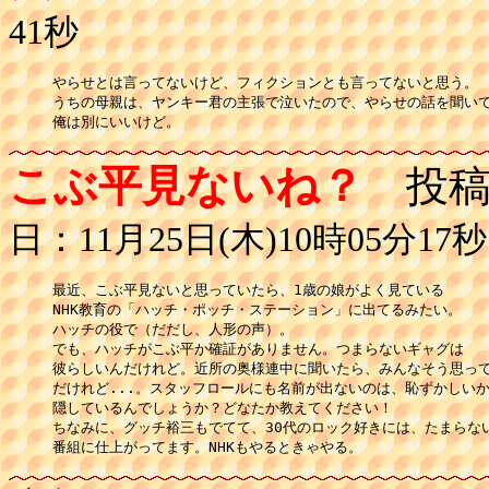
41秒
やらせとは言ってないけど、フィクションとも言ってないと思う。

うちの母親は、ヤンキー君の主張で泣いたので、やらせの話を聞いて
俺は別にいいけど。
こぶ平見ないね？
投稿
日：11月25日(木)10時05分17秒
最近、こぶ平見ないと思っていたら、1歳の娘がよく見ている

NHK教育の「ハッチ・ポッチ・ステーション」に出てるみたい。

ハッチの役で（だだし、人形の声）。

でも、ハッチがこぶ平か確証がありません。つまらないギャグは

彼らしいんだけれど。近所の奥様連中に聞いたら、みんなそう思って
だけれど...。スタッフロールにも名前が出ないのは、恥ずかしいか
隠しているんでしょうか？どなたか教えてください！

ちなみに、グッチ裕三もでてて、30代のロック好きには、たまらない
番組に仕上がってます。NHKもやるときゃやる。