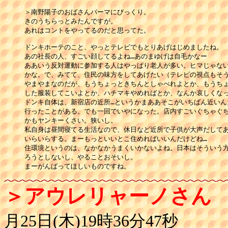
＞南野陽子のおばさんパーマにびっくり。

きのうちらっとみたんですが。

あれはコントをやってるのだと思ってた。

ドンキホーテのこと、やっとテレビでもとりあげはじめましたね。

あの社長の人、すごい顔してるよね…あのまゆげは自毛かなー

ああいう反対運動に参加する人はやっぱり老人が多い。ヒマじゃない
かな。で、みてて、住民の味方をしてあげたい（テレビの視点もそう
やまやまなのだが、もうちょっときちんとしゃべれよとか、もうちょ
した服装してこいよとか、ハチマキやめればとか、なんか哀しくなっ
ドンキ自体は、新宿店の近所…というかまああそこがいちばん近いん
行ったことがある。でも一回でいやになった。店内すごいぐちゃぐち
かもヤンキーくさい。狭いし。

私自身は昼間寝てる生活なので、休日など近所で子供が大声だしてあ
いらいらする。まーもっといいとこ住めればいいんだけどね…

住環境というのは、なかなかうまくいかないよね。日本はそういう方
ろうとしないし、やることおそいし。

＞アウレリャーノさん
月25日(木)19時36分47秒