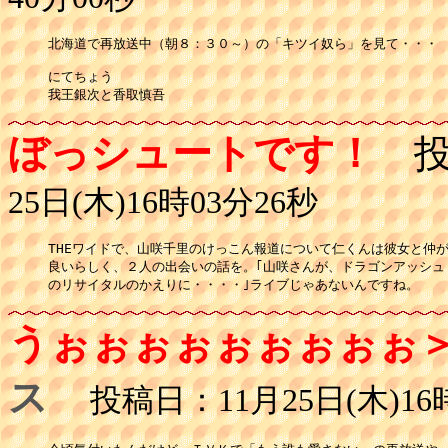
北海道で再放送中（朝８：３０～）の「キツイ奴ら」を見て・・・

にてちょう

我王銀次と香取慎吾
ぼっシュートです！
投
25日(木)16時03分26秒
THEワイドで、山咲千里のけっこん報道について仁くんは彼女と仲が
良いらしく、２人の出会いの話を。｢山咲さんが、ドラゴンアッシュ

のリサイタルのかえりに・・・・｣ライブじゃあないんですね。
うぉぉぉぉぉぉぉぉぉ
ス
投稿日：11月25日(木)16時