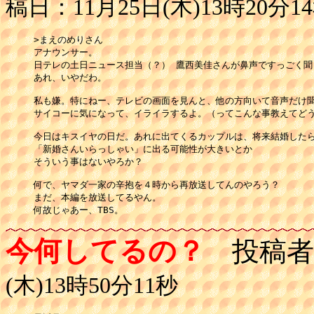
稿日：11月25日(木)13時20分1
>まえのめりさん

アナウンサー。

日テレの土日ニュース担当（？） 鷹西美佳さんが鼻声ですっごく聞
あれ、いやだわ。

私も嫌。特にねー、テレビの画面を見んと、他の方向いて音声だけ聞
サイコーに気になって、イライラするよ。（ってこんな事教えてどう
今日はキスイヤの日だ。あれに出てくるカップルは、将来結婚したら
「新婚さんいらっしゃい」に出る可能性が大きいとか

そういう事はないやろか？

何で、ヤマダ一家の辛抱を４時から再放送してんのやろう？

まだ、本編を放送してるやん。

今何してるの？
投稿者
(木)13時50分11秒