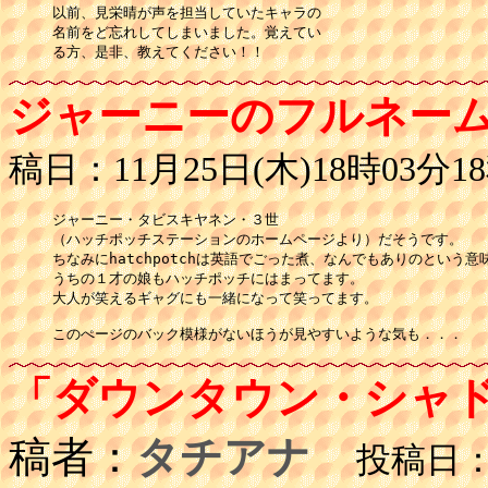
以前、見栄晴が声を担当していたキャラの

名前をど忘れしてしまいました。覚えてい

る方、是非、教えてください！！
ジャーニーのフルネー
稿日：11月25日(木)18時03分1
ジャーニー・タビスキヤネン・３世

（ハッチポッチステーションのホームページより）だそうです。

ちなみにhatchpotchは英語でごった煮、なんでもありのという意
うちの１才の娘もハッチポッチにはまってます。

大人が笑えるギャグにも一緒になって笑ってます。

このぺージのバック模様がないほうが見やすいような気も．．．
「ダウンタウン・シャ
稿者：
タチアナ
投稿日：11