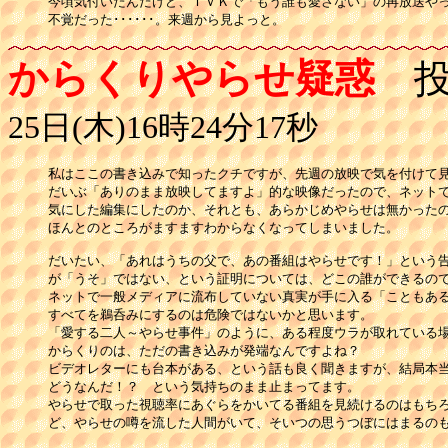
今頃気付いたんだけど、ＴＶＫで「もう誰も愛さない」の再放送やっ
不覚だった･･････。来週から見よっと。
からくりやらせ疑惑
投
25日(木)16時24分17秒
私はここの書き込みで知ったクチですが、先週の放映で気を付けて見
だいぶ「ありのまま放映してますよ」的な映像だったので、ネットで
気にした編集にしたのか、それとも、あらかじめやらせは無かったの
ほんとのところがますますわからなくなってしまいました。

だいたい、「あれはうちの父で、あの番組はやらせです！」という告
が「うそ」ではない、という証明については、どこの誰ができるので
ネットで一般メディアに流布していない真実が手に入る「こともある
すべてを鵜呑みにするのは危険ではないかと思います。

「愛する二人～やらせ事件」のように、ある程度ウラが取れている場
からくりのは、ただの書き込みが発端なんですよね？

ビデオレターにも台本がある、という話も良く聞きますが、結局本当
どうなんだ！？　という気持ちのまま止まってます。

やらせで取った視聴率にあぐらをかいてる番組を見続けるのはもちろ
ど、やらせの噂を流した人間がいて、そいつの思うつぼにはまるの