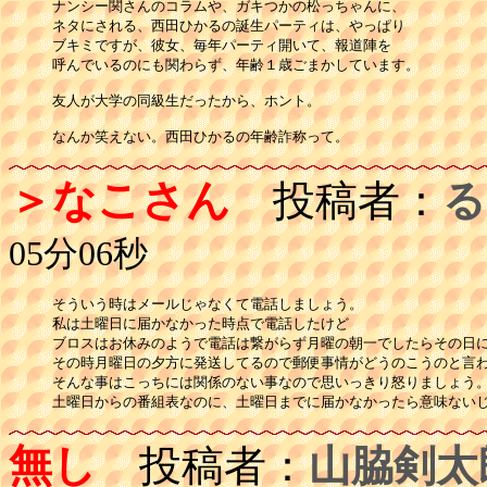
ナンシー関さんのコラムや、ガキつかの松っちゃんに、

ネタにされる、西田ひかるの誕生パーティは、やっぱり

ブキミですが、彼女、毎年パーティ開いて、報道陣を

呼んでいるのにも関わらず、年齢１歳ごまかしています。

友人が大学の同級生だったから、ホント。

なんか笑えない。西田ひかるの年齢詐称って。
＞なこさん
投稿者：
る
05分06秒
そういう時はメールじゃなくて電話しましょう。

私は土曜日に届かなかった時点で電話したけど

ブロスはお休みのようで電話は繋がらず月曜の朝一でしたらその日に
その時月曜日の夕方に発送してるので郵便事情がどうのこうのと言わ
そんな事はこっちには関係のない事なので思いっきり怒りましょう。
土曜日からの番組表なのに、土曜日までに届かなかったら意味ない
無し
投稿者：
山脇剣太