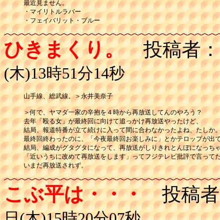
最近見ません。

・マイリトルラバー

・フェイバリット・ブルー
ひきまくり。
投稿者：
(木)13時51分14秒
山手線、総武線。＞永井美奈子

＞何で、ヤマダ一家の辛抱を４時から再放送してんのやろう？

去年「殴る女」が最終回に向けて追っかけ再放送やったけど、

結局、報道特番が立て続けに入って間に合わなかったよね、たしか。
最終回終わったのに、「今夜最終回お楽しみに」とかテロップが出て
結局、編成がグタグタになって、再放送がしりきれとんぼになっちゃ
「近いうちに改めて再放送をします」ってフジテレビ批評で言ってた
いまだ再放送されず。
こぶ平は・・・
投稿者
日(木)15時20分07秒