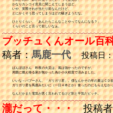
かなりカシコイ意見に聞こえてしまうほど、

いや、実際それが当たり前なんだけど、

とにかくそう思ってしまうほどの騒ぎようだな。

ひとりくらい、「あんたらこんなことやってなんになる？」

ブッチュくんオール百
稿者：
馬鹿一代
投稿日：12
ばんぼぼさん　昨夜の火災は、風は強かったのですが、

周囲に燃え移る家が無かった為か小火程度で済みました。

いいな～バブーさん、「ガリガリ君」。僕なんかその年の夏はＣＤ欲
ガリガリ君を馬鹿みたいに（一日４本とか）食ったのにもらえなかっ
なんだかまた電気が悪く言われてるけど割と平気だビッチ。
瀧だって・・・
投稿者