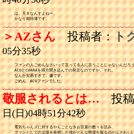
は、月８なんすよねー。

かなり期待薄です。
＞AZさん
投稿者：
ト
05分35秒
ファンの人ごめんなさいって言ってる人に言うことじゃないんだろう
ACOとCHARAを両方聞き込んでの発言なのですか、それ。

なんか安易すぎて、嫌です。

敬服されるとは…
投稿
日(日)04時51分42秒
電気ちゃんズに対するやんごとなきお言葉の数々を読み、

ファンとしての立場を表明した僕がどんな態度を取るのがふさわしい