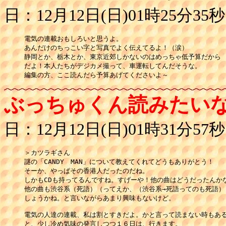
日：12月12日(日)01時25分35秒
電気の連載おもしろいと思うよ。

あんだけのちっこい字と写真でよく伝えてるよ！（涙）

静岡とか、栃木とか、東京近郊しかないのはめっちゃ低予算だから

だよ！本人たちがデジカメ撮って、車運転してんだそうな。

ぶっちゅくん読みたい
日：12月12日(日)01時31分57秒
＞カツラギさん

謎の「CANDY　MAN」について教えてくれてどうもありがとう！

そーか、やっぱその香港人だったのだね。

しかもCDも持ってるんですね。すげーや！他の曲はどうだったんかな
他の曲も渋谷系（死語）（ってえか、（渋谷系→死語ってのも死語）
しょうかね。と言いながらあまり興味もないけど。

電気の人達の連載、私は割とすきだよ。かと言って読まない時もある