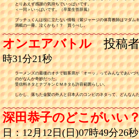
とりあえず感謝の気持ちでいっぱいです。

＜一同＞いっぱいです。（卒業生答辞風）

ブッチュくんは役に立たない情報（紫ジャージの体育教師はマダムキ
満載の一冊。泣くかも！？　買うべし。
オンエアバトル
投稿者
時31分21秒
ラーメンズの最後のオチで観客席が「オーッ」ってみんなであいづち
のがなんか奇妙だった。

受信料ネタとナプキンＣＭネタも許容範囲らしい。

しかし、落ちた金髪の外人と日本人のコンビのネタって、どんなんだ
深田恭子のどこがいい
日：12月12日(日)07時49分26秒