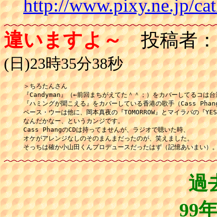
http://www.pixy.ne.jp/ca
違いますよ～
投稿者：
(日)23時35分38秒
＞ちろたんさん

『Candyman』（←前回まちがえてた＾＾；）をカバーしてるコは台
『ハミングが聞こえる』をカバーしている香港の歌手（Cass Phan
ペース・ウーは他に、岡本真夜の『TOMORROW』とマイラバの『YE
なんだかなー、というカンジです。

Cass PhangのCDは持ってませんが、ラジオで聴いた時、

オケがアレンジなしのそのまんまだったのが、笑えました。

そっちは確か小山田くんプロデュースだったはず（記憶あいまい）
過
99