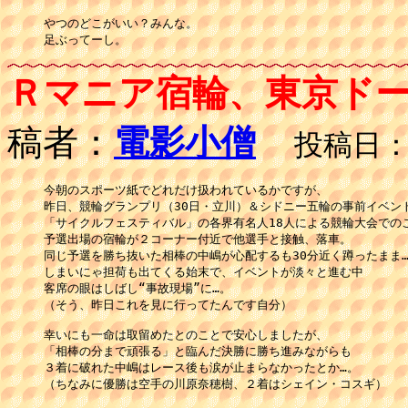
やつのどこがいい？みんな。

足ぶってーし。
Ｒマニア宿輪、東京ド
稿者：
電影小僧
投稿日：12
今朝のスポーツ紙でどれだけ扱われているかですが、

昨日、競輪グランプリ（30日・立川）＆シドニー五輪の事前イベント
「サイクルフェスティバル」の各界有名人18人による競輪大会でのこ
予選出場の宿輪が２コーナー付近で他選手と接触、落車。

同じ予選を勝ち抜いた相棒の中嶋が心配するも30分近く蹲ったまま…
しまいにゃ担荷も出てくる始末で、イベントが淡々と進む中

客席の眼はしばし“事故現場”に…。

（そう、昨日これを見に行ってたんです自分）

幸いにも一命は取留めたとのことで安心しましたが、

「相棒の分まで頑張る」と臨んだ決勝に勝ち進みながらも

３着に破れた中嶋はレース後も涙が止まらなかったとか…。

（ちなみに優勝は空手の川原奈穂樹、２着はシェイン・コスギ）
