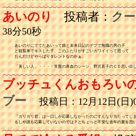
あいのり
投稿者：
クー
38分50秒
あいのりにでてたあいって娘と未来日記のデブで無職の男の子

と観覧車でキスした子、このふたりがすごいカワイイって思って

たんだけどやっぱりタレントなのかぁ。

「美しい人」・・・・常盤の鼻血のシーン、野沢直子のＣＤ思い出
ブッチュくんおもろい
ブー
投稿日：12月12日(日)0
「ガリガリ君」は一口しか応募しなかったのにすんなり当たってしま