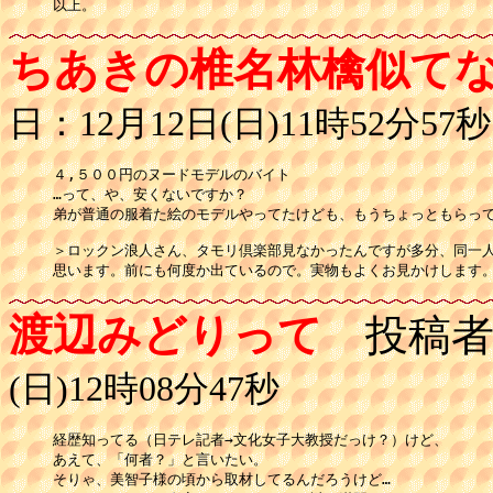
以上。
ちあきの椎名林檎似て
日：12月12日(日)11時52分57秒
４,５００円のヌードモデルのバイト

…って、や、安くないですか？

弟が普通の服着た絵のモデルやってたけども、もうちょっともらって
＞ロックン浪人さん、タモリ倶楽部見なかったんですが多分、同一人
思います。前にも何度か出ているので。実物もよくお見かけします
渡辺みどりって
投稿者
(日)12時08分47秒
経歴知ってる（日テレ記者→文化女子大教授だっけ？）けど、

あえて、「何者？」と言いたい。

そりゃ、美智子様の頃から取材してるんだろうけど…
