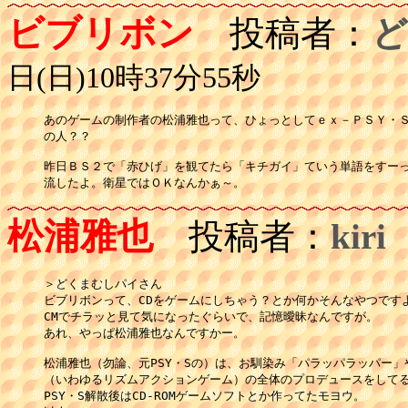
ビブリボン
投稿者：
ど
日(日)10時37分55秒
あのゲームの制作者の松浦雅也って、ひょっとしてｅｘ－ＰＳＹ・Ｓ
の人？？

昨日ＢＳ２で「赤ひげ」を観てたら「キチガイ」ていう単語をすーっ
流したよ。衛星ではＯＫなんかぁ～。
松浦雅也
投稿者：
kiri
＞どくまむしパイさん

ビブリボンって、CDをゲームにしちゃう？とか何かそんなやつですよ
CMでチラッと見て気になったぐらいで、記憶曖昧なんですが。

あれ、やっぱ松浦雅也なんですかー。

松浦雅也（勿論、元PSY・Sの）は、お馴染み「パラッパラッパー」
（いわゆるリズムアクションゲーム）の全体のプロデュースをしてる
PSY・S解散後はCD-ROMゲームソフトとか作ってたモヨウ。
