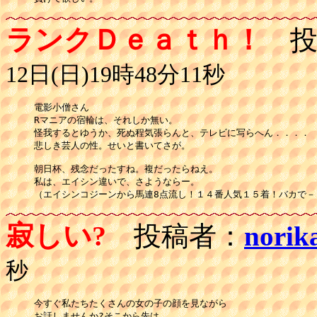
ランクＤｅａｔｈ！
投
12日(日)19時48分11秒
電影小僧さん

Rマニアの宿輪は、それしか無い。

怪我するとゆうか、死ぬ程気張らんと、テレビに写らへん．．．．

悲しき芸人の性。せいと書いてさが。

朝日杯、残念だったすね。複だったらねえ。

私は、エイシン違いで、さようならー。

寂しい?
投稿者：
norik
秒
今すぐ私たちたくさんの女の子の顔を見ながら

お話しませんか?そこから先は…
