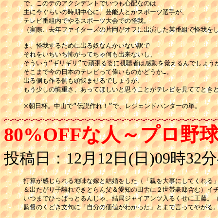
で、このテのアクシデントでいつも心配なのは

主に今ぐらいの時期中心に、芸能人とかスポーツ選手が、

テレビ番組内でやるスポーツ大会での怪我。

（実際、去年ファイターズの片岡がオフに出演した某番組で怪我をし
ま、怪我するために出る奴なんかいない訳で

それをいちいち怖がってちゃ何も出来ないし、

そういう“ギリギリ”で頑張る姿に視聴者は感動を覚えるんでしょうが
そこまで今の日本のテレビって偉いものかどうか…。

出る側も作る側も頭悩ませるでしょうが、

もう少しの慎重さ、あってほしいと思うことがテレビを見ててときど
※朝日杯。中山で“伝説作れ！”で、レジェンドハンターの単。
80%OFFな人～プロ野
投稿日：12月12日(日)09時32分
打算が感じられる地味な嫁と結婚をした（「親を大事にしてくれる」
＆出たがり子離れできとらん父＆愛知の田舎に２世帯豪邸含む）イチ
いつまでひっぱっとるんじゃ、結局ジャイアンツ入るくせに工藤。（