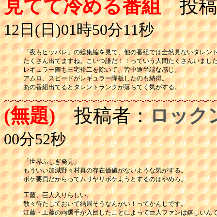
見てて冷める番組
投稿
12日(日)01時50分11秒
「夜もヒッパレ」の総集編を見て、他の番組では全然見ないタレント
たくさん出てますね。こいつ誰だ！！っていう人間たくさんいました
レギュラー陣も三宅裕二を除いて、皆中途半端な感じ。

アムロ、スピードがレギュラー降板したのも納得。

あの番組出てるとタレントランクが落ちてく気がする。
(無題)
投稿者：
ロック
00分52秒
「世界ふしぎ発見」

もういい加減野々村真の存在価値がないような気がする。

ボケ要員だからってムリヤリボケようとするのはやめろ。

工藤、巨人入りらしい。

散々待たしておいて結局そうなんかい！ってかんじです。

江藤・工藤の両選手が入団したことによって巨人ファンは嬉しいんで