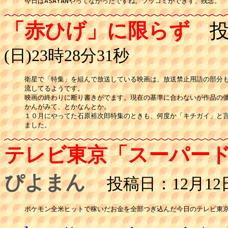
今日はASAYANやってなかったですね。ツッコミができず、残念。
「赤ひげ」に限らず
投
(日)23時28分31秒
衛星で「特集」を組んで放送している映画は、放送禁止用語の部分も
流してるようです。

映画の終わりに断り書きがでます。現在の基準に合わないが作品の価
かんがみて、とかなんとか。

１０月にやってた石原裕次郎特集のときも、何度か「キチガイ」と言
ました。
テレビ東京「スーパー
ぴよまん
投稿日：12月12日(
ポケモン全米ヒットで稼いだお金を全部つぎ込んだ今日のテレビ東京