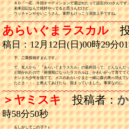
ＡＤ「一応、今回オーディションで選ばれたって設定の○○さんです」
未来日記なんて絶対やってると思うんだけど。

あらいぐまラスカル
投
稿日：12月12日(日)00時29分0
下、二重投稿すまんです。

で、友人から「『あらいぐまラスカル』の最終回って、どんなんだっ
と聞かれたので「発情期になったラスカルは、かわいがって育ててく
ナントカ少年を捨てて、メスのあらいぐまと一緒に森の奥へ消えてい
たとさ・・」と教えてあげたら、固まっていました。事実なのに。
＞ヤミスキ
投稿者：
か
時58分50秒
もしかしてこの子？↓