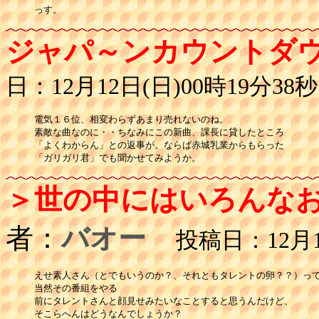
ジャパ～ンカウントダ
日：12月12日(日)00時19分38秒
電気１６位、相変わらずあまり売れないのね。

素敵な曲なのに・・ちなみにこの新曲、課長に貸したところ

「よくわからん」との返事が。ならば赤城乳業からもらった

「ガリガリ君」でも聞かせてみようか。
＞世の中にはいろんな
者：
バオー
投稿日：12月12
えせ素人さん（とでもいうのか？、それともタレントの卵？？）って
当然その番組をやる

前にタレントさんと顔見せみたいなことすると思うんだけど、

そこらへんはどうなんでしょうか？
