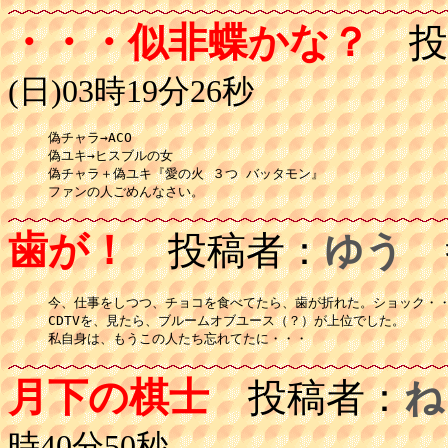
・・・似非蝶かな？
投
(日)03時19分26秒
偽チャラ→ACO

偽ユキ→ヒスブルの女

偽チャラ＋偽ユキ『愛の火 ３つ バッタモン』

ファンの人ごめんなさい。
歯が！
投稿者：
ゆう
投
今、仕事をしつつ、チョコを食べてたら、歯が折れた。ショック・・
CDTVを、見たら、ブルームオブユース（？）が上位でした。

月下の棋士
投稿者：
ね
時40分50秒