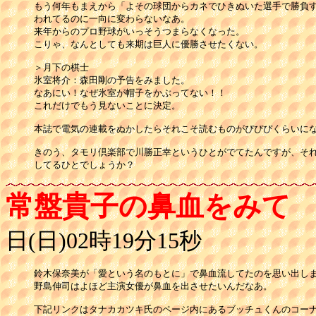
もう何年もまえから「よその球団からカネでひきぬいた選手で勝負す
われてるのに一向に変わらないなあ。

来年からのプロ野球がいっそうつまらなくなった。

こりゃ、なんとしても来期は巨人に優勝させたくない。

＞月下の棋士

氷室将介：森田剛の予告をみました。

なあにい！なぜ氷室が帽子をかぶってない！！

これだけでもう見ないことに決定。

本誌で電気の連載をぬかしたらそれこそ読むものがぴぴぴくらいにな
きのう、タモリ倶楽部で川勝正幸というひとがでてたんですが、それ
してるひとでしょうか？
常盤貴子の鼻血をみて
日(日)02時19分15秒
鈴木保奈美が「愛という名のもとに」で鼻血流してたのを思い出しま
野島伸司はよほど主演女優が鼻血を出させたいんだなあ。

下記リンクはタナカカツキ氏のページ内にあるブッチュくんのコーナ