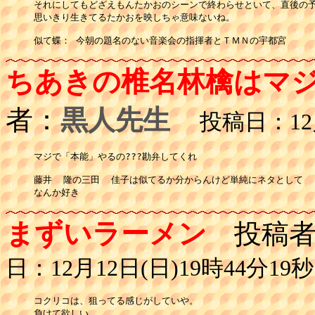
それにしてもどざえもんたかおのシーンで終わらせといて、直後の予
思いきり生きてるたかおを映しちゃ意味ないね。

似て蝶： 今朝の題名のない音楽会の指揮者とＴＭＮの宇都宮
ちあきの椎名林檎はマジ
者：
黒人先生
投稿日：12月1
マジで「本能」やるの???勘弁してくれ

藤井  隆の三田  佳子は似てるか分からんけど単純にネタとして

なんか好き
まずいラーメン
投稿者
日：12月12日(日)19時44分19秒
コクリコは、狙ってる感じがしていや。

負けて欲しい。