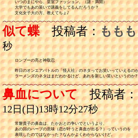
いつのまにやら、皇室ファッション。（謎・満開）

大学でもあの装いで講義をしてるんだろうか？　

文化女子大の方、教えてちょ♪
似て蝶
投稿者：
ももも
秒
ロンブーの亮と神取忍

昨日のオンエアバトルの「怪人社」のネタってお笑いっていえるのか
ラーメンズのネタはまだわかるけど、あれを新しい笑いというのか?
鼻血について
投稿者：
12日(日)13時12分27秒
常磐貴子の鼻血は、たかおとの争いでというより、

あの回のハーブの意味（恋が叶うと鼻血が出る？）っていうのを

表現したのではなかった？なんかよくわからないけど。
