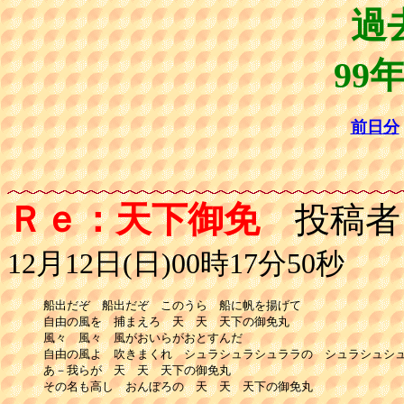
過
99
前日分
Ｒｅ：天下御免
投稿者
12月12日(日)00時17分50秒
船出だぞ　船出だぞ　このうら　船に帆を揚げて

自由の風を　捕まえろ　天　天　天下の御免丸

風々　風々　風がおいらがおとすんだ

自由の風よ　吹きまくれ　シュラシュラシュララの　シュラシュシュ
あ－我らが　天　天　天下の御免丸

その名も高し　おんぼろの　天　天　天下の御免丸
