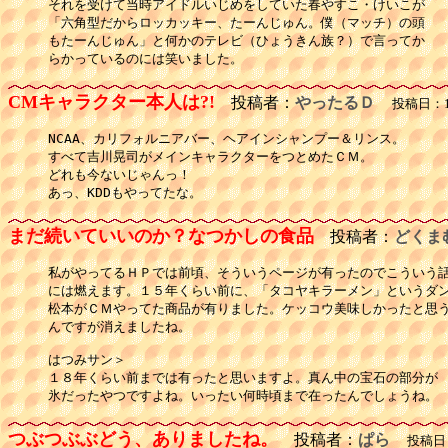
それを受けて当時アイドルいじめをしていた春やすこ・けいこが

「六角型だからロッカッキー、たーんじゅん。僕（マッチ）の頭

もたーんじゅん」と何かのテレビ（ひょうきん族？）で言ってか

らかっているのには笑いました。
CMキャラクター本人は?!
投稿者：
やったるＤ
投稿日：12
NCAA、カリフォルニアバー、ヘアインシャンプー＆リンス。

すべて吉川晃司がメインキャラクターをつとめたＣＭ。

どれも今ないじゃんっ！

まだ続いていいのか？なつかしの食品
投稿者：
どくま
私がやってるＨＰでは前頃、そういうページが有ったのでこういう話
には燃えます。１５年くらい前に、「タコヤキラーメン」というダン
松本がＣＭやってた商品が有りました。ケッコウ美味しかったと思う
んですが消えましたね。

はつみサン＞

１８年くらい前までは有ったと思いますよ。真ん中の宝石の部分が

氷だったやつですよね。いったい何時頃まで在ったんでしょうね。
つぶつぶぶどう、ありましたね。
投稿者：
ぱら
投稿日：1