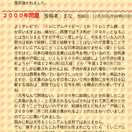
度肝抜かれました。
２０００年問題
投稿者：
まな
投稿日：12月20日(月)00時23分
よくテレビで、「ミレニアムベイビー」とか「ミレニアム婚」と

か言いますよね。確かに、西暦では下３桁が「０００」となるこ

とは当たりまえですが千年に一度しかなく、今生きている人の大

部分は初めて経験し二度と経験することはないので貴重なことで

ありミレニアムなこと（こんな日本語はありません（笑））なん

ですけど、日本の場合公文書には元号を用いているので、住民基

本台帳や戸籍には、いくら２０００年に結婚しようが子供が産ま

れようが「平成１２年○月○日入籍」とか「平成１２年○月〇日

生」としか記載されませんよね。子供が産まれた場合、パスポー

トだけは西暦を用いているのでしっかり「２０００年」表記され

ますが、公文書のみならず日本において何か書類に生年月日を記

載する場合は、西暦ではなく元号を用いる機会の方が多いですよ

ね。

「元号なんて関係ない、２０００年に結婚したとか出産したこと

に意義がある！」と主張されるならばそれはそれで第三者がとや

かく言うことではないのですが、結婚を控えた知人が「戸籍にも

２０００年〇月〇日入籍と書かれるよ」とのたまわっていました

のでここに書いてみました。

因みに私は元号もミレニアムも反対ではありません。

でも、雅子さまにもしお子様がお生まれになったら「ミレニアム
