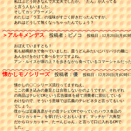
私はぶどう好きなんで大丈夫でしたが、「たん」が入ってる

と言う人もいました。

そしてカップラーメン。

わたしは「ラ王」の塩味がすごく好きだったんですが、

あれはどうして無くなっちゃったんでしょう？
＞アルキメンデス
投稿者：
ピノコ
投稿日：12月20日(月)02時
おぼえていますとも！

私も結構好きで食べていました。皿うどんみたいにパリパリの麺に

あんかけをかけて食べるヤツですよね。

アン・ルイスが塀の上？を歩きながら食べているコマーシャルだっ
懐かしモノシリーズ
投稿者：
優
投稿日：12月20日(月)02時1
懐かしの〇〇シリーズ流行ってますねえ。

ここの書き込みの趣旨とは合致しないかのようですが、それぞれ

の商品はテレビCMという広告媒体を経て消費者に宣伝している

わけなので、そういう意味では広義のテレビネタと言ってもいい

でしょう。

僕からは近藤真彦がその昔テレビCMでやっていたハウス食品の

「ロッカッキー」を挙げたいとおもいます。マッチが「六角型

だからロッカッキー、たーんじゅん」と言って口に入れるCMで

した。
