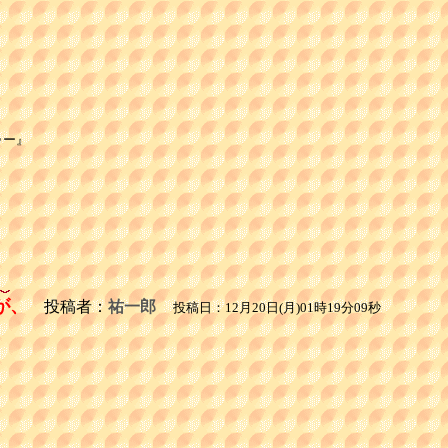
ー』

が、
投稿者：
祐一郎
投稿日：12月20日(月)01時19分09秒