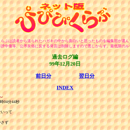
くらぶは読者から送られたハガキの中から面白いと思ったものを編集部が選ん
誹謗中傷等、公序良俗に反する発言は削除しますので悪しからず。最低限のル
過去ログ編
99年12月20日
前日分
翌日分
INDEX
時04分44秒
いって

さず
