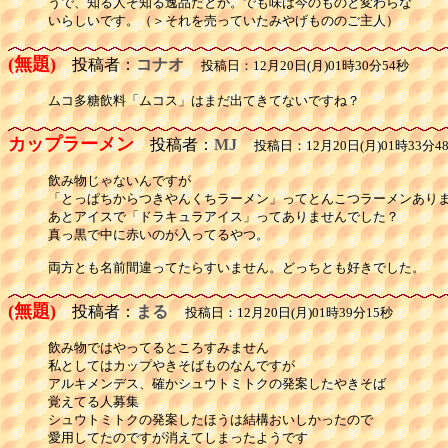
うで、知る人ぞ知る逸品だとか。でも味は今のものと変わらな

いらしいです。（＞それを売っていたみやげもののご主人）
(無題)
投稿者：
コナオ
投稿日：12月20日(月)01時30分54秒
ムコ多糖飲料「ムコス」はまだ出てきてないですね？
カップラーメン
投稿者：
MJ
投稿日：12月20日(月)01時33分4
飲み物じゃないんですが

「とっぱちからつきやんくちラーメン」ってとんこつラーメンありま
あとアイスで「ドラキュラアイス」ってありませんでした？

真っ黒で中に赤いのが入ってるやつ。

両方とも名前間違ってたらすいません。どっちとも好きでした。
(無題)
投稿者：
まる
投稿日：12月20日(月)01時39分15秒
飲み物ではやってるところすみません

私としてはカップやきそばものなんですが

アルキメンデス、確かシュウトミトクの発案したやきそば

覚えてる人募集

シュウトミトクの発案したほうは結構おいしかったので

愛用してたのですが消えてしまったようです
