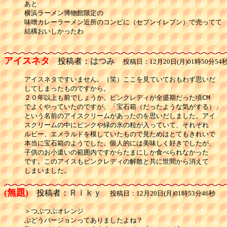
あと

横浜ラーメン博物館限定の

味噌カレーラーメン近所のコンビに（セブンイレブン）で売ってて

結構おいしかったわ

アイスネタ
投稿者：
はつみ
投稿日：12月20日(月)01時50分54
アイスネタですいません。（笑）ここを見ていておもわず思いだ

してしまったものですから。

２０年以上も前でしょうか。ピンクレディが全盛期だった頃CM

でよくやっていたのですが、「宝石箱（だったような気がする）」

という名前のアイスクリームがあったのを思いだしました。アイ

スクリームの中にピンクや緑の氷の粒が入っていて、それぞれ

ルビー、エメラルドを模していたもので見ためはとてもきれいで

本当に宝石箱のようでした。個人的には美味しく好きでしたが、

子供のお小遣いの範囲内ですからたまにしか食べられなかった

です。このアイスもピンクレディの解散と共に世間から消えて

しまいました。
(無題)
投稿者：
Ｒｉｋｙ
投稿日：12月20日(月)01時53分46秒
＞つぶつぶオレンジ

ぶどうバージョンってありましたよね？
