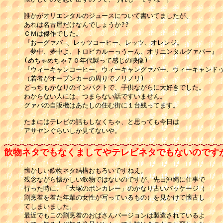
誰かがオリエンタルのジュースについて書いてましたが、

あれは名古屋だけなんでしょうか??

ＣＭは傑作でした。

『おーグァバ―、レッツコーヒー、レッツ、オレンジ。

　夢中、夢中よ、トロピカルーっうーん、オリエンタルグァバー』

(めちゃめちゃ７０年代製って感じの映像)

『ウィーキャンコーヒー、ウィーキャングァバー、ウィーキャンドゥ
（若者がオープンカーの周りでノリノリ)

どっちもかなりのインパクトで、子供ながらに大好きでした。

わからない人には、つまらない話ですいません。

グァバの自販機はあたしの住む街に１台残ってます。

たまにはテレビの話もしなくちゃ、と思っても今日は

アサヤンぐらいしか見てないや。
飲物ネタでもなくましてやテレビネタでもないのです
懐かしい飲物ネタ結構おもろいですねえ。

残念ながら懐かしい飲物ではないのですが、先日沖縄に仕事で

行った時に、「大塚のボンカレー」のかなり古いパッケージ（

割烹着を着た年輩の女性が写っているもの）を見かけて懐古し

てしまいました。

最近でもこの割烹着のおばさんバージョンは製造されているよ
