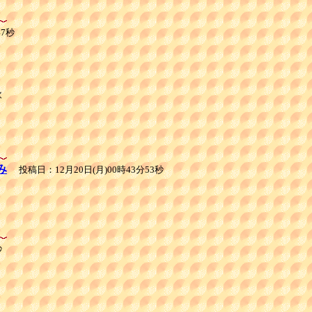
47秒


み
投稿日：12月20日(月)00時43分53秒
秒

