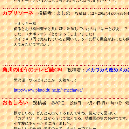
カプリソーネ
投稿者：
よしの
投稿日：12月20日(月)00時39分
＞ミッキー様

仰るとおり松田聖子と共にCMに出演していたのは「ゆーとぴあ」で

した。（ナポレオンズとかぶってしまいました）

タイで４０円で売られていると聞いて、タイに行く機会があったら飲
んでみたいですねえ。

角川のほうのテレビ誌CM
投稿者：
メカワカミ改めメカ
黒沢優　やっぱりどこか　久雄ちっく
http://www.pluto.dti.ne.jp/~mechawa/
おもしろい
投稿者：
みやこ
投稿日：12月20日(月)00時51分12
懐かしいの、どんどん出てくるもんですね。読んでて面白い。

『カプリソーネ』はかろうじて覚えてる。幼稚園の頃のおやつです。
小学校にあがった頃に消えました。

懐かしいのを思い出すのって、うれしーですねー。
