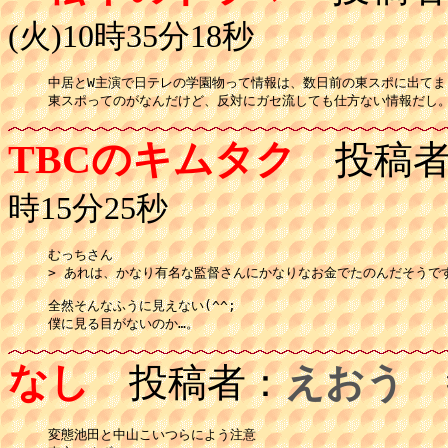
(火)10時35分18秒
中居とW主演で日テレの学園物って情報は、数日前の東スポに出てま
東スポってのがなんだけど、反対にガセ流しても仕方ない情報だし
TBCのキムタク
投稿者
時15分25秒
むっちさん

> あれは、かなり有名な監督さんにかなりなお金でたのんだそうです
全然そんなふうに見えない(^^;

なし
投稿者：
えおう
投
変態池田と中山こいつらによう注意
