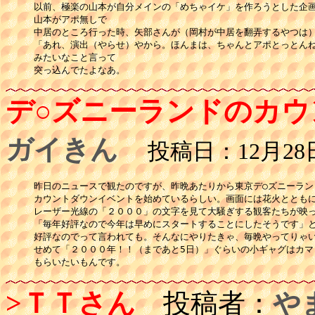
以前、極楽の山本が自分メインの「めちゃイケ」を作ろうとした企画
山本がアポ無しで

中居のところ行った時、矢部さんが（岡村が中居を翻弄するやつは）
「あれ、演出（やらせ）やから。ほんまは、ちゃんとアポとっとんね
みたいなこと言って

突っ込んでたよなあ。
デ○ズニーランドのカウ
ガイきん
投稿日：12月28日(
昨日のニュースで観たのですが、昨晩あたりから東京デ○ズニーランド
カウントダウンイベントを始めているらしい。画面には花火とともに
レーザー光線の「２０００」の文字を見て大騒ぎする観客たちが映っ
「毎年好評なので今年は早めにスタートすることにしたそうです」と
好評なのでって言われても。そんなにやりたきゃ、毎晩やってりゃい
せめて「２０００年！！（まであと5日）」ぐらいの小ギャグはカマし
もらいたいもんです。
>ＴＴさん
投稿者：
や