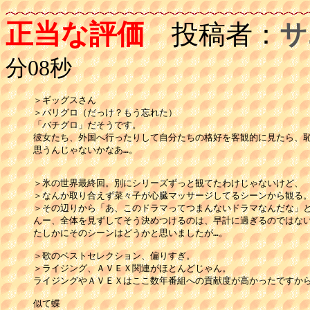
正当な評価
投稿者：
サ
分08秒
＞ギッグスさん

＞バリグロ（だっけ？もう忘れた）

「バチグロ」だそうです。

彼女たち、外国へ行ったりして自分たちの格好を客観的に見たら、恥
思うんじゃないかなあ…。

＞氷の世界最終回。別にシリーズずっと観てたわけじゃないけど、

＞なんか取り合えず菜々子が心臓マッサージしてるシーンから観る。
＞その辺りから「あ、このドラマってつまんないドラマなんだな」と
んー、全体を見ずしてそう決めつけるのは、早計に過ぎるのではない
たしかにそのシーンはどうかと思いましたが…。

＞歌のベストセレクション、偏りすぎ。

＞ライジング、ＡＶＥＸ関連がほとんどじゃん。

ライジングやＡＶＥＸはここ数年番組への貢献度が高かったですから
似て蝶
