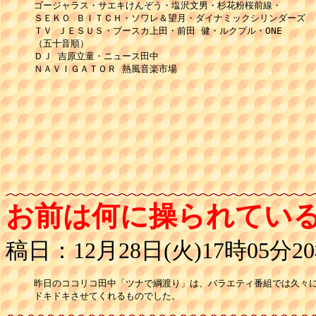
ゴージャラス・サエキけんぞう・塩沢文男・杉花粉桜前線・ 

ＳＥＫＯ ＢＩＴＣＨ・ソワレ＆望月・ダイナミックシリンダーズ 

ＴＶ ＪＥＳＵＳ・ブースカ上田・前田 健・ルクプル・ONE 

（五十音順） 

ＤＪ 吉原立童・ニュース田中 

ＮＡＶＩＧＡＴＯＲ 熱風音楽市場 

お前は何に操られてい
稿日：12月28日(火)17時05分2
昨日のココリコ田中「ツナで綱渡り」は、バラエティ番組では久々に
ドキドキさせてくれるものでした。