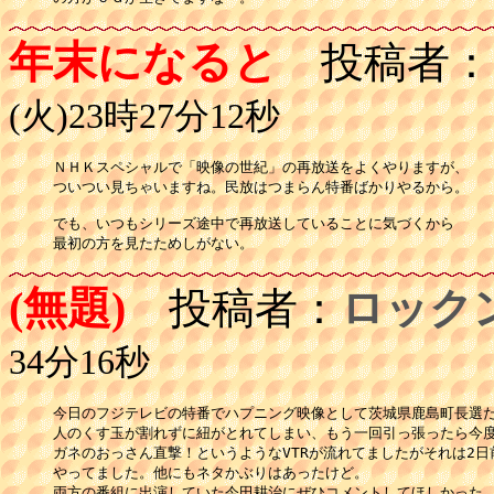
年末になると
投稿者：
(火)23時27分12秒
ＮＨＫスペシャルで「映像の世紀」の再放送をよくやりますが、

ついつい見ちゃいますね。民放はつまらん特番ばかりやるから。

でも、いつもシリーズ途中で再放送していることに気づくから

(無題)
投稿者：
ロック
34分16秒
今日のフジテレビの特番でハプニング映像として茨城県鹿島町長選だ
人のくす玉が割れずに紐がとれてしまい、もう一回引っ張ったら今度
ガネのおっさん直撃！というようなVTRが流れてましたがそれは2日前
やってました。他にもネタかぶりはあったけど。

両方の番組に出演していた今田耕治にぜひコメントしてほしかった。