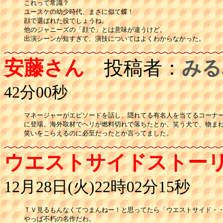
これって常識？

ユースケの幼少時代、まさに似て蝶！

顔で選ばれた役でしょうね。

他のジャニーズの「顔で」とは意味が違うけど。

出演シーンが短すぎて、演技についてはよくわからなかった。
安藤さん
投稿者：
みる
42分00秒
マネージャーがエピソードを話し、隠れてる有名人を当てるコーナー
に登場。海外取材でヘリが燃料切れで落ちたとか、笑う犬で、物まね
笑いをこらえるのに必至だったとか言ってました。
ウエストサイドストー
12月28日(火)22時02分15秒
ＴＶ見るもんなくてつまんねー！と思ってたら「ウエストサイド・・
やっぱ不朽の名作だわ。
