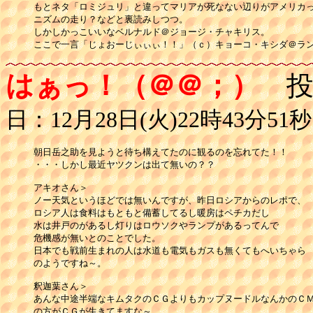
もとネタ「ロミジュリ」と違ってマリアが死なない辺りがアメリカっ
ニズムの走り？などと裏読みしつつ。

しかしかっこいいなベルナルド＠ジョージ・チャキリス。

ここで一言「じょおーじぃぃぃ！！」（ｃ）キョーコ・キシダ＠ラン
はぁっ！（＠＠；）
投
日：12月28日(火)22時43分51秒
朝日岳之助を見ようと待ち構えてたのに観るのを忘れてた！！

・・・しかし最近ヤツクンは出て無いの？？

アキオさん＞

ノー天気というほどでは無いんですが、昨日ロシアからのレポで、

ロシア人は食料はもともと備蓄してるし暖房はペチカだし

水は井戸のがあるし灯りはロウソクやランプがあるってんで

危機感が無いとのことでした。

日本でも戦前生まれの人は水道も電気もガスも無くてもへいちゃら

のようですね～。

釈迦葉さん＞

あんな中途半端なキムタクのＣＧよりもカップヌードルなんかのＣＭ
の方がＣＧが生きてますな～。