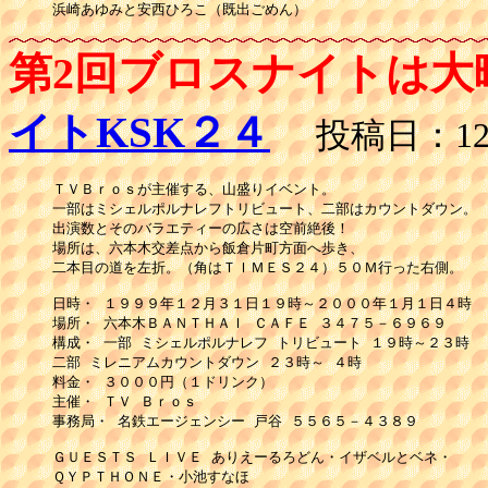
浜崎あゆみと安西ひろこ（既出ごめん）
第2回ブロスナイトは大
イトKSK２４
投稿日：12月
ＴＶＢｒｏｓが主催する、山盛りイベント。

一部はミシェルポルナレフトリビュート、二部はカウントダウン。 

出演数とそのバラエティーの広さは空前絶後！

場所は、六本木交差点から飯倉片町方面へ歩き、 

二本目の道を左折。（角はＴＩＭＥＳ２４）５０Ｍ行った右側。 

日時・ １９９９年１２月３１日１９時～２０００年１月１日４時 

場所・ 六本木ＢＡＮＴＨＡＩ ＣＡＦＥ ３４７５－６９６９ 

構成・ 一部 ミシェルポルナレフ トリビュート １９時～２３時 

二部 ミレニアムカウントダウン ２３時～ ４時 

料金・ ３０００円（１ドリンク） 

主催・ ＴＶ Ｂｒｏｓ 

事務局・ 名鉄エージェンシー 戸谷 ５５６５－４３８９ 

ＧＵＥＳＴＳ ＬＩＶＥ ありえーるろどん・イザベルとベネ・

ＱＹＰＴＨＯＮＥ・小池すなほ 
