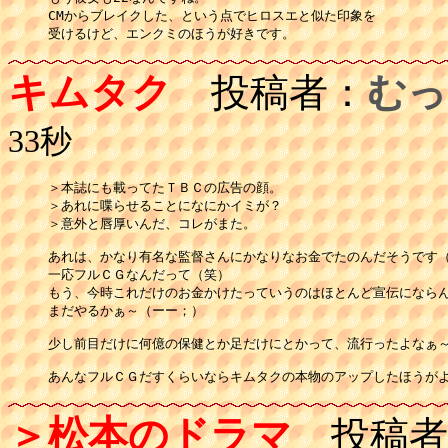
CMからブレイクした、という点でヒロスエと似た印象を

受けるけど、エンクミのほうが好きです。
キムタク
投稿者：
むっ
33秒
＞本誌にも載ってたＴＢＣの広告の顔。

＞あれに喋らせることになにかイミが？

＞意外と唇厚いんだ、コレがまた。

あれは、かなり有名な監督さんにかなりなお金でたのんだそうです（
一応フルＣＧなんだって（笑）

もう、今時これだけのお金かけたっていうのはほとんど宣伝にならん
まだやるかぁ～（ーー；）

少し前目だけに何億の保健とか足だけにとかって、流行ったよなぁ～
あんなフルＣＧだすくらいならキムタクの本物のアップしたほうが
＞松本のドラマ
投稿者