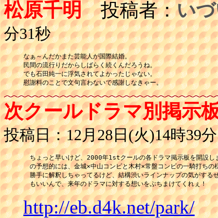
松原千明
投稿者：
いづ
分31秒
なぁ～んだかまた芸能人が国際結婚。

民間の流行りだからしばらく続くんだろうね。

でも石田純一に浮気されてよかったじゃない。

慰謝料のことで文句言わないで感謝しなきゃー。
次クールドラマ別掲示
投稿日：12月28日(火)14時39分
　ちょっと早いけど、2000年1stクールの各ドラマ掲示板を開設し
　の予想的には、金城×中山コンビと木村×常盤コンビの一騎打ちの様
　勝手に解釈しちゃってるけど、結構渋いラインナップの気がするぜ
　もいいんで、来年のドラマに対する想いをぶちまけてくれぇ！
http://eb.d4k.net/park/