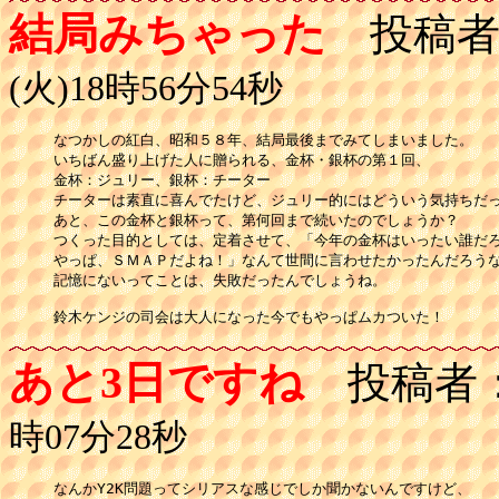
結局みちゃった
投稿者
(火)18時56分54秒
なつかしの紅白、昭和５８年、結局最後までみてしまいました。

いちばん盛り上げた人に贈られる、金杯・銀杯の第１回、

金杯：ジュリー、銀杯：チーター

チーターは素直に喜んでたけど、ジュリー的にはどういう気持ちだっ
あと、この金杯と銀杯って、第何回まで続いたのでしょうか？

つくった目的としては、定着させて、「今年の金杯はいったい誰だろ
やっぱ、ＳＭＡＰだよね！」なんて世間に言わせたかったんだろうな
記憶にないってことは、失敗だったんでしょうね。

鈴木ケンジの司会は大人になった今でもやっぱムカついた！
あと3日ですね
投稿者
時07分28秒
なんかY2K問題ってシリアスな感じでしか聞かないんですけど、
