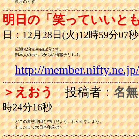
東京のくず
明日の「笑っていいと
日：12月28日(火)12時59分07秒
広瀬光治先生御出演です。

御本人のホムペからの情報ナリ(↓)。
http://member.nifty.ne.
＞えおう
投稿者：
名無
時24分16秒
どこの変態池田と中山だよう。わかんないよう。

もしかして大日本印刷の？