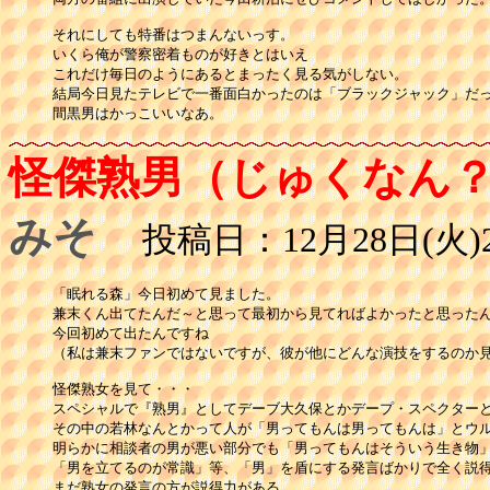
それにしても特番はつまんないっす。

いくら俺が警察密着ものが好きとはいえ

これだけ毎日のようにあるとまったく見る気がしない。

結局今日見たテレビで一番面白かったのは「ブラックジャック」だっ
間黒男はかっこいいなあ。
怪傑熟男（じゅくなん
みそ
投稿日：12月28日(火)2
「眠れる森」今日初めて見ました。

兼末くん出てたんだ～と思って最初から見てればよかったと思ったん
今回初めて出たんですね

（私は兼末ファンではないですが、彼が他にどんな演技をするのか見
怪傑熟女を見て・・・

スペシャルで『熟男』としてデーブ大久保とかデープ・スペクターと
その中の若林なんとかって人が「男ってもんは男ってもんは」とウル
明らかに相談者の男が悪い部分でも「男ってもんはそういう生き物」
「男を立てるのが常識」等、「男」を盾にする発言ばかりで全く説得
まだ熟女の発言の方が説得力がある。
