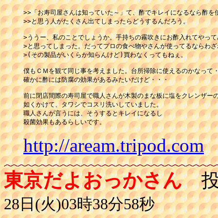
>>「お寿司屋さんは知っていた～」て、酢でキレイになるなら酢を使
>>と思う人がたくさん出てしまったらどうするんだろう。

>ううー、私のことでしょうか。手持ちの霧吹きにお酢入れてやってみ
>と思ってしまった。だってプロの食べ物やさんが使ってるならわざ
>(その製品がいくらか知らんけど)買わなくってもねぇ。

僕もＣＭを観て同じ事を考えました。台所掃除に使えるのかなって・
確かに酢には防腐の効果があるみたいだけど・・・

前に閉店間際の寿司屋で職人さんが木製のまな板に塩をクレンザーの
如くかけて、タワシでコスリ洗いしていました。

職人さんが言うには、そうするとキレイになるし

殺菌効果もあるらしいです。
http://aream.tripod.com
東京だよおっかさん
投
28日(火)03時38分58秒