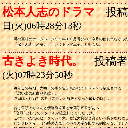
松本人志のドラマ
投稿
日(火)06時28分13秒
噂の真相のホームページ９９年１０月号分の「今月の使われなかった
「松本人志、来春、日テレでドラマ主演」と出てた。
古きよき時代。
投稿者
(火)07時23分50秒
毎年この時期、大晦日の事前告知もかねてＢＳ－２で放送される

「思い出の紅白歌合戦」。

昨日は昭和53年の巻（ステレオ放送となった最初の回）。

昔は冒頭でちゃんと優勝旗返還とか選手宣誓があって

“合戦”としてのスタイルが確立してましたっけ。

この年が人気のピークでレコ大、歌謡大賞など賞という賞を総なめし
ピンクレディー（当時の人気たるや今の宇多田でも到底かなわず）が