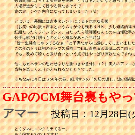
数週間前になって出演辞退を発表、どうなるんかいなと思ってました
入場行進からして皆やる気なさそうで、

案の定、シケた内容になってしまいました（笑）

とはいえ、幕間には吉本タレントによるトホホな応援

（お笑いの応援＝吉本というムキが今も残るＮＨＫ、少し短絡的違う
紅組だったらラインダンス、白だったら喧嘩纏なんてのを出場歌手が
歌手は歌だけ唄うものという概念があった当時は

“皆一生懸命にやってるなぁ…”と子供ながらに感心してしまいました
この年のトリは初のポップス系同士で山口百恵＆沢田研二のご両人。
でも、改めて聴くと張り合いという点ではやっぱり演歌なんですねぇ
他にも五木サンの思わせぶりな腰つきや意外に（？）美人のアッコさ
当時を楽しくふりかえられるひとときでした。

※ちなみに今日はＳ58年の巻。細川サンの「矢切の渡し」涙の熱唱
GAPのCM舞台裏もや
アマー
投稿日：12月28日(火
とくダネにエンクミ出てるー。

もう彼女も22なんですね。
