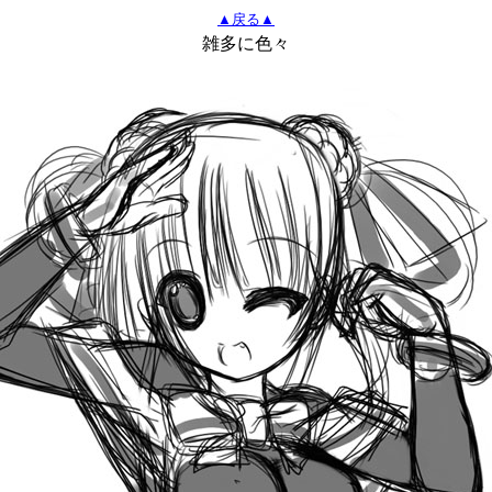
▲戻る▲
雑多に色々