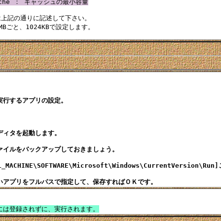
Cache ： キャッシュの最小容量
上記の通りに記述して下さい。

Bごと、1024KBで設定します。

行するアプリの設定。

ィタを起動します。

ァイルをバックアップしておきましょう。

L_MACHINE\SOFTWARE\Microsoft\Windows\CurrentVersion\R
には登録されずに、実行されます。