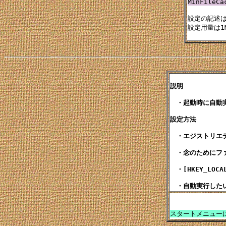
MinFile
設定の記述は
設定用量は1M
説明

　・起動時に自動実
設定方法

　・エジストリエデ
　・念のためにフ
　・[HKEY_LOCA
スタートメニュー