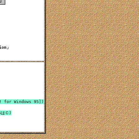
on」

for Windows 95])
5はＣ)