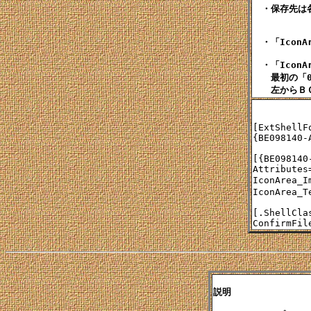
　・保存先は
　・「IconA
　・「IconA
　　最初の「0
[ExtShellFo
{BE098140-
[{BE098140
Attributes=
IconArea_
IconArea_T
[.ShellClas
説明
