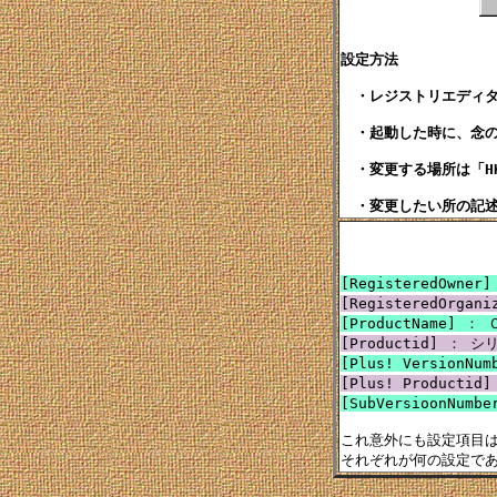
設定方法

　・レジストリエディタを
　・起動した時に、念の
　・変更する場所は「HKEY_L
[RegisteredOwne
[RegisteredOrgan
[ProductName] ：
[Productid] ： 
[Plus! VersionN
[Plus! Product
[SubVersioonNum
これ意外にも設定項目は