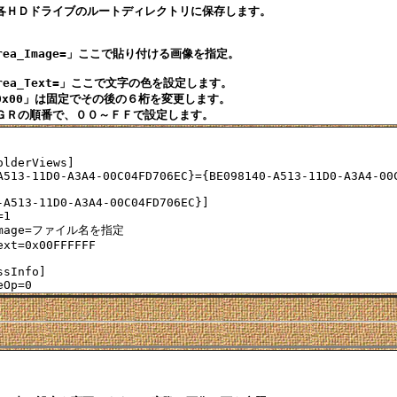
各ＨＤドライブのルートディレクトリに保存します。

rea_Image=」ここで貼り付ける画像を指定。

rea_Text=」ここで文字の色を設定します。

x00」は固定でその後の６桁を変更します。

lderViews]

A513-11D0-A3A4-00C04FD706EC}={BE098140-A513-11D0-A3A4-00C
-A513-11D0-A3A4-00C04FD706EC}]

1

Image=ファイル名を指定

ext=0x00FFFFFF

sInfo]
