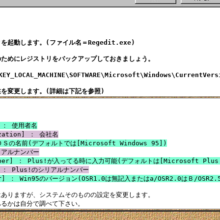
起動します。(ファイル名＝Regedit.exe)

ためにレジストリをバックアップしておきましょう。

OCAL_MACHINE\SOFTWARE\Microsoft\Windows\CurrentVersi
r] ： 使用者名
ization] ： 会社名
 ＯＳの名前(デフォルトでは[Microsoft Windows 95])
シリアルナンバー
umber] ： Plus!が入ってる時に入力可能(デフォルトは[Microsoft Plus! 
id] ： Plus!のシリアルナンバー
ber] ： Win95のバージョン(OSR1.0は無記入またはa/OSR2.0はＢ/OSR2.
ありますが、システムそのものの設定を変更します。
