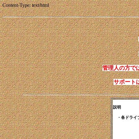
Content-Type: text/html
管理人の方で
サポート
説明

　・各ドライ