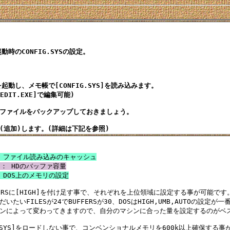
起動時のCONFIG.SYSの設定。

を起動し、メモ帳で[CONFIG.SYS]を読み込みます。

EDIT.EXE]で編集可能)

ファイルをバックアップしておきましょう。

　： ファイル読み込みのキャッシュ
x　： HDのバッファ容量
： DOS上のメモリの設定
FFERSに[HIGH]を付け足す事で、それぞれを上位領域に設定する事が可能です。
たいFILESが24でBUFFERSが30、DOSはHIGH,UMB,AUTOの設定が
ンによって変わってきますので、自分のマシンに合った量を設定するのがベス
G.SYS]をロードしない事で、コンベンショナルメモリを600k以上確保する事