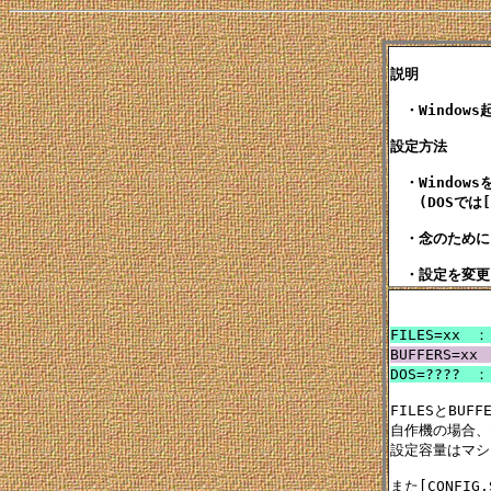
説明

　・Windows
設定方法

　・Windows
　　(DOSでは[
　・念のために
FILES=xx
BUFFERS=x
DOS=????　
FILESとBU
自作機の場合、だい
設定容量はマシ
また[CONFI