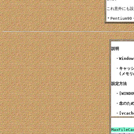
これ意外にも設
説明

　・Wind
　・キャッシ
　　(メモリ
設定方法

　・[WIND
　・念のため
MaxFile