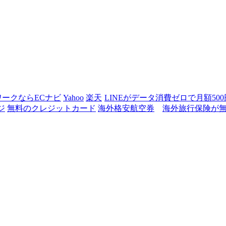
ワークならECナビ
Yahoo
楽天
LINEがデータ消費ゼロで月額50
ジ
無料のクレジットカード
海外格安航空券
海外旅行保険が