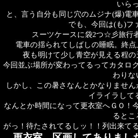
いら
と、言う自分も同じ穴のムジナ(爆)電
でも、今回は(も)
スーツケースに袋2つ☆彡旅行
電車の揺られてしばしの睡眠。終点
夜も明けて少し青空が見える程の
今回並ぶ場所が変わってるってカタロ
わりな
しかし、この暑さなんとかなりません
イライラしてる
なんとか時間になって更衣室へＧＯ！
るとこ
がっ！待たされてるしッ！！列出来て
更衣室、区画してありまし