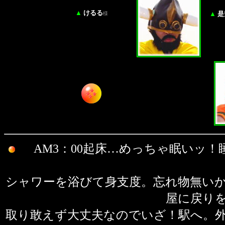
▲
けるる
▲
是
様
AM3：00起床…めっちゃ眠いッ
シャワーを浴びて身支度。忘れ物無い
屋に戻りを
取り敢えず大丈夫なのでいざ！駅へ。