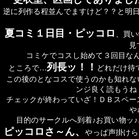
逆に列作る程並んでますけど？？と明
夏コミ１日目・ピッコロ
、買い
見
コミケでコスし始めて３回目な
列長ッ！！
ところで…
どれだけ待
この後のとなコスで使うのかも知れな
ンジ良く読もうね
チェックが終わっていざ！ＤＢスペー
や
目的のサークルへ到着♪お買い物ッ
ピッコロさ～ん、
やっぱ声掛けら