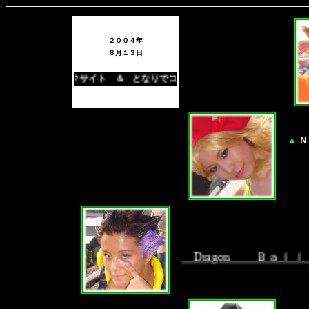
２００４年
８月１３日
n 東京ビックサイト ＆ となりでコスプレ博 ｉｎ ディファ有明
▲
Ｎ
Dragon