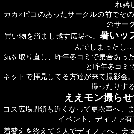
れ嬉
カカ×ピコのあったサークルの前でそ
のサー
暑いッ
買い物を済まし越す広場へ。
んでしまったし…
気を取り直し、昨年冬コミで集合あっ
と昨年冬コミで
ネットで拝見してる方達が来て撮影会
撮ったりす
ええモン撮らせて
コス広場閉鎖も近くなって更衣室へ。
イベント、ディファ有
着替えを終えて２人でディファへ。会