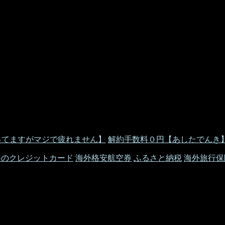
ってますがマジで疲れません】
解約手数料０円【あしたでんき
料のクレジットカード
海外格安航空券
ふるさと納税
海外旅行保