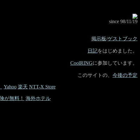
since 98/11/19
掲示板
/
ゲストブック
日記
をはじめました。
CoolRING
に参加しています。
このサイトの、
今後の予定
】
Yahoo
楽天
NTT-X Store
険が無料！
海外ホテル