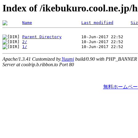
Index of /ikebukuro.cool.ne.jp
Name
Last modified
Siz
Parent Directory
2/
1/
Apache/1.3.41 Customized by.
Yuumi
build/0.90 with PHP_BANNER
Server at coolrip.b.ribbon.to Port 80
無料ホームペー