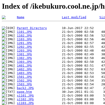
Index of /ikebukuro.cool.ne.jp/
Name
Last modified
Siz
Parent Directory
1101.JPG
1102.JPG
1103.JPG
1201.JPG
1202.JPG
1203.JPG
1301.JPG
1302.JPG
1303.JPG
1401.JPG
1402.JPG
1403.JPG
1501.JPG
1502.JPG
1503.JPG
back2.JPG
page.htm
s1101.JPG
s1102.JPG
s1103.JPG