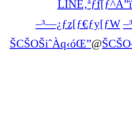
LINE‚ªƒf[ƒ^Á”
–³—¿ƒz[ƒ€ƒy[ƒW
–
ŠCŠOŠiˆÀq‹óŒ”
@
ŠCŠO—