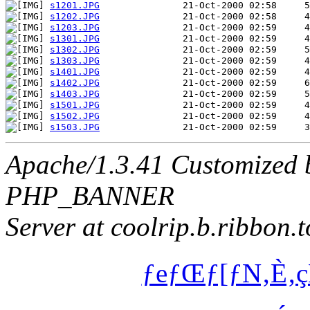
s1201.JPG
s1202.JPG
s1203.JPG
s1301.JPG
s1302.JPG
s1303.JPG
s1401.JPG
s1402.JPG
s1403.JPG
s1501.JPG
s1502.JPG
s1503.JPG
Apache/1.3.41 Customized 
PHP_BANNER
Server at coolrip.b.ribbon.
ƒeƒŒƒ[ƒN‚È‚