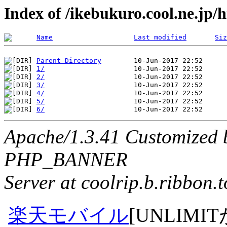
Index of /ikebukuro.cool.ne.jp/
Name
Last modified
Siz
Parent Directory
1/
2/
3/
4/
5/
6/
Apache/1.3.41 Customized 
PHP_BANNER
Server at coolrip.b.ribbon.
楽天モバイル
[UNLIMI