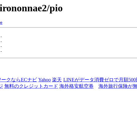
hirononnae2/pio
e
ワークならECナビ
Yahoo
楽天
LINEがデータ消費ゼロで月額50
ジ
無料のクレジットカード
海外格安航空券
海外旅行保険が