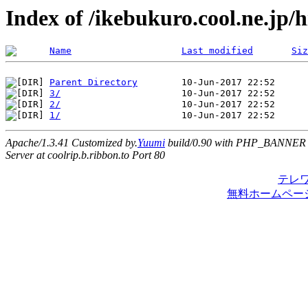
Index of /ikebukuro.cool.ne.jp/
Name
Last modified
Siz
Parent Directory
3/
2/
1/
Apache/1.3.41 Customized by.
Yuumi
build/0.90 with PHP_BANNER
Server at coolrip.b.ribbon.to Port 80
テレ
無料ホームペー