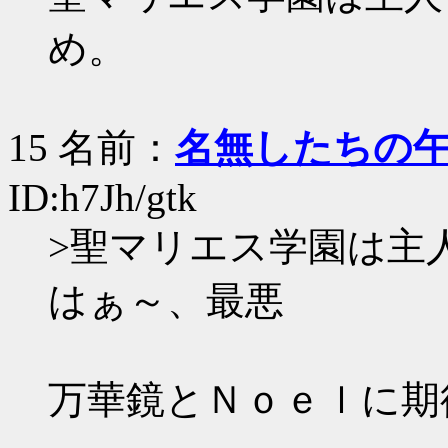
め。
15 名前：
名無したちの
ID:h7Jh/gtk
>聖マリエス学園は主
はぁ～、最悪
万華鏡とＮｏｅｌに期