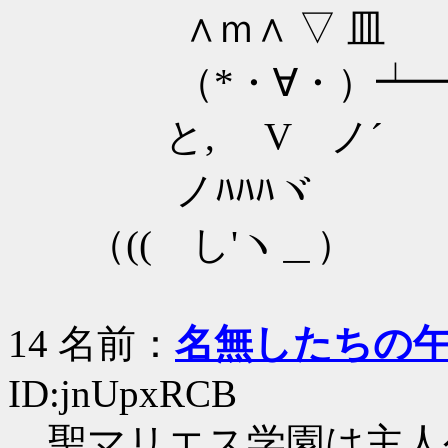
∧ｍ∧ ▽ 皿
（*・∀・）┷
と, V ノ´
ノﾊﾊﾊヾ
（(( し'ヽ＿）
14 名前：
名無したちの
ID:jnUpxRCB
聖マリエス学園は主人