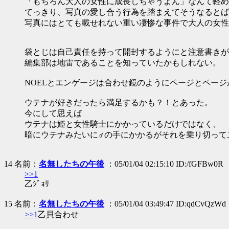
「もちろん大人の女性に成長しちゃうよん」なんて軽め
てっきり、写真の愛し合う行為を踏まえてそうなるとば
写真にはとても載せれない重い凄惨な事件で大人の女性
袋とじは自己責任を持って開封するようにと注意書きが
編集部は地雷であることを知っていたかもしれない。
NOELとエンゲージは合わせ鏡のようにページとペー
ウテナが好きだったら満足するかも？！とあった。
今にして思えば
ウテナは姫と女性騎士にかかっているだけではなく、
暗にウテナみたいに♂の手にかかるがそれを乗り切って
14 名前：
名無したちの午後
：05/01/04 02:15:10 ID:/fGFBw0R
>>1
乙ｼﾞｮﾘ
15 名前：
名無したちの午後
：05/01/04 03:49:47 ID:qdCvQzWd
>>1
乙貝合わせ