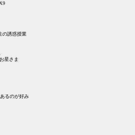
9X9
生の誘惑授業
こ
いお星さま
あるのが好み