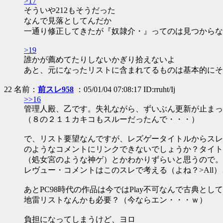
>17
そういや212もそうだった
なんで見落としてんだか
一通り修正してきたが『奴隷介・』ってのは見つからな
>19
誰かが薦めてたりしないかぎり拾えないよ
あと、元になったリストに含まれてるものは基本的にそ
22 名前：
前スレ958
：05/01/04 07:08:17 ID:rruht/Ij
>>16
管理人殿、乙です。失礼ながら、ずいぶん更新が止まっ
（８の２１１カキコもスルーだったんで・・・）
で、リスト要望なんですが、レズゲータイトルからスレ
のようなコメントにリンクできないでしょうか？タイト
（処女宮のような神ゲ）とかわかりずらいと思うので。
レヴュー・コメントはこのスレで考える（よね？>All
あとPC98時代の作品は今ではPlay不可なんで古典と
地雷リストなんかも必要？（今ならエン・・・ｗ）
負担になってしまうけど、ヨロ