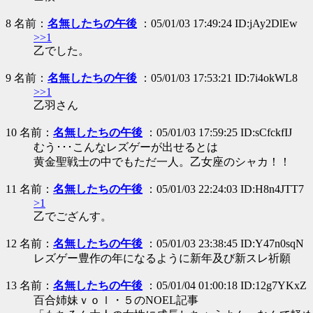
8 名前：
名無したちの午後
：05/01/03 17:49:24 ID:jAy2DlEw
>>1
乙でした。
9 名前：
名無したちの午後
：05/01/03 17:53:21 ID:7i4okWL8
>>1
乙羽さん
10 名前：
名無したちの午後
：05/01/03 17:59:25 ID:sCfckfIJ
むう･･･こんなレズゲーが出せるとは
黄金聖戦士の中でもただ一人。乙女座のシャカ！！
11 名前：
名無したちの午後
：05/01/03 22:24:03 ID:H8n4JTT7
>1
乙でござんす。
12 名前：
名無したちの午後
：05/01/03 23:38:45 ID:Y47n0sqN
レズゲー豊作の年になるように新年及び新スレ祈願
13 名前：
名無したちの午後
：05/01/04 01:00:18 ID:12g7YKxZ
百合姉妹ｖｏｌ・５のNOEL記事