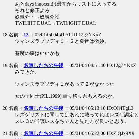
あとdays innocentは最初からリストに入ってる。
それと修正よろ
奴隷介・→奴隷介護
TWILIHT DUAL→TWILIGHT DUAL
18 名前：
13
：05/01/04 04:41:51 ID:12g7YKxZ
ツィンズラブソディ１・２と夏音は微妙。
蒼魔の森はいいかも
19 名前：
名無したちの午後
：05/01/04 04:51:40 ID:12g7YKxZ
みてきた。
ツィンズラブソディ１があって２がなかった
女の子同士(PIL,1999) 乗り移り系も入るのか。
20 名前：
名無したちの午後
：05/01/04 05:13:10 ID:OIi4TgL3
レズゲリストに関してはあれに載ってればレズゲ認定と
スレ３の当該レスをちゃんと見た方が良いと思う。
21 名前：
名無したちの午後
：05/01/04 05:22:00 ID:ZlQJx9X9