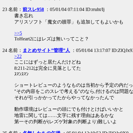
23 名前：
前スレ958
：05/01/04 07:11:04 ID:rruht/Ij
書き忘れ
アリスソフト「魔女の贖罪」も追加してもよいかも
>>5
ToHeart2にはレズは無いってこと？
24 名前：
まとめサイト”管理”人
：05/01/04 13:17:07 ID:ZlQJx
>22
ここにはずっと居たんだけどね
8:211-212は完全に見落としてた
ｽﾏﾝｽﾏﾝ
ショートレビューのようなものは当初から予定の内だっ
"その内容をこのスレで考える"のなら,付けるのは問題
それが引っかかってたからやってなかったんで
動作環境はレビューの頭にでも付けとけばいいかと
地雷に関しては……文字に残す理由はあるかな
第一その判断が(レズゲ対象の判断より)難しいよ