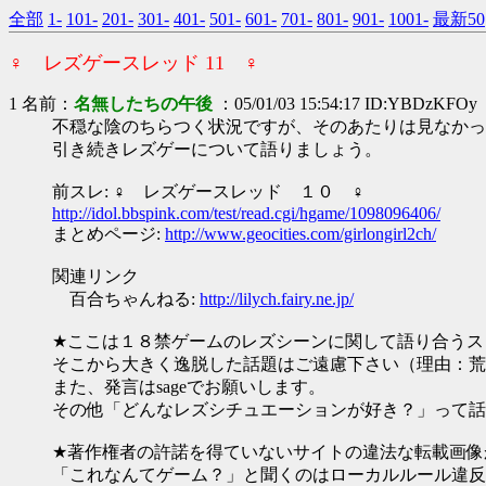
全部
1-
101-
201-
301-
401-
501-
601-
701-
801-
901-
1001-
最新50
♀ レズゲースレッド 11 ♀
1 名前：
名無したちの午後
：05/01/03 15:54:17 ID:YBDzKFOy
不穏な陰のちらつく状況ですが、そのあたりは見なかっ
引き続きレズゲーについて語りましょう。
前スレ: ♀ レズゲースレッド １０ ♀
http://idol.bbspink.com/test/read.cgi/hgame/1098096406/
まとめページ:
http://www.geocities.com/girlongirl2ch/
関連リンク
百合ちゃんねる:
http://lilych.fairy.ne.jp/
★ここは１８禁ゲームのレズシーンに関して語り合うス
そこから大きく逸脱した話題はご遠慮下さい（理由：荒
また、発言はsageでお願いします。
その他「どんなレズシチュエーションが好き？」って話
★著作権者の許諾を得ていないサイトの違法な転載画像
「これなんてゲーム？」と聞くのはローカルルール違反