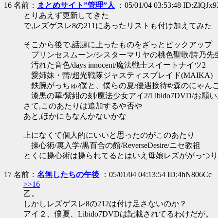
16 名前：
まとめサイト”管理”人
：05/01/04 03:53:48 ID:ZlQJx
とりあえず更新してきた
で,レズゲスレ8の211にあったリストも付け加えてみた
そこから後で,話題に上ったものをざっとピックアップ
プリンセスムーン/シスターマリヤの桃色聖歌/詩乃先
汚れた音色/days innocent/魔法戦士スイートナイツ2
愛姉妹・蕾/超光戦隊ジャスティスブレイド(MAIKA)
鉄腕がっちゅ/僕と、僕らの夏/優遇接待#/森のにゃん
漆黒の華/紫紺の刻/魔法少女アイ2/Libido7DVD/お願
さて,このあたりは追加するや否や
あと,ほかにもなんかないかな
上になくて個人的にいいと思ったのがこのあたり
操心術/裏入学/黒百合の館/ReverseDesire/ニセ教祖
とくに操心術は操られてるとはいえ母娘レズががっつり
17 名前：
名無したちの午後
：05/01/04 04:13:54 ID:4hN806Cc
>>16
乙。
しかしレズゲスレ8の212は付け足さないのか？
アイ２、僕夏、Libido7DVDは記載されてるわけだが。