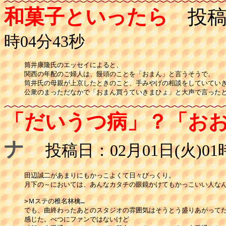
和菓子といったら
投稿
時04分43秒
筒井康隆氏のエッセイによると、

関西の年配のご婦人は、饅頭のことを「おまん」と言うそうで、

筒井氏の母親が上京したときのこと、手みやげの相談をしていていき
公衆のまっただなかで「おまん買うていきまひょ」と大声で言った
「だいうつ病」？「お
ナ
投稿日：02月01日(火)01時
田辺誠二があまりにもかっこよくて日々びっくり。

月下の～においては、あんなカタチの眼鏡かけてもかっこいい人なん
>Ｍステの椎名林檎…

でも、曲終わったあとのスタジオの雰囲気はそうとう盛りあがってた
感じた。べつにファンではないけど
