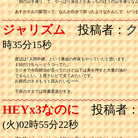
「朝の山手通り」て、やっぱり落合とかあっちのほうの山手通りなん
ジャリズム
投稿者：
ク
時35分15秒
渡辺は｢人間中継」という番組の作家もやっていたと思います。

１回だけちらっとうつってた。

ラジオで今田耕治が言ってたけど山下は鼻を押すと大量の油が

でるらしい。１度テレビで見てみたいです。

お葬式のネタもう１回みたいなーー。

千原のネタでは辞書柔道がすき。
HEYx3なのに
投稿者
(火)02時55分22秒