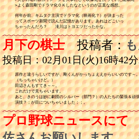
>よく森田剛でドラマ化ＯＫしたなというのが正直な感想。

何年か前、キムタク主演でドラマ化（映画化？）が決まった

ってスポーツ新聞で読んだ記憶があります。あれはどこいっ

ちゃったんだろ？　　滝川はトヨエツだったかな。
月下の棋士
投稿者：
も
投稿日：02月01日(火)16時42分
原作と違うらしいですが、剛くんがかっちょええからいいのです～。
（ちっちゃいけど。）

田辺さんもすてき～～。

これだけで見ちゃいます。

あと、きのうは妙に劇団のシルバー（部門？）の人たちの緊張＆頑張
演技？；が目についちゃいました；；。
プロ野球ニュースにて
佐さんお願いします。
投