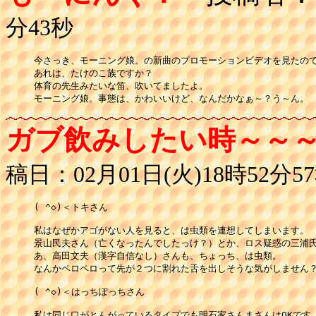
分43秒
今さっき、モーニング娘。の新曲のプロモーションビデオを見たので
あれは、たけのこ族ですか？

体育の先生みたいな笛、吹いてましたよ。

モーニング娘。事態は、かわいいけど、なんだかなぁ～？う～ん。
ガブ飲みしたい時～～
稿日：02月01日(火)18時52分5
( ^◇)＜トキさん

私はなぜかアゴがない人を見ると、は虫類を連想してしまいます。

景山民夫さん（亡くなったんでしたっけ？）とか、ロス疑惑の三浦氏
あ、高田文夫（漢字自信なし）さんも、ちょっち、は虫類。

なんかペロペロって先が２つに割れた舌を出しそうな気がしません？(^
( ^◇)＜はっちぽっちさん

私は同じ口がとんがっているタイプでも明石家さんまさんはOKです。