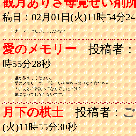
観月ありさ母覚せい剤
稿日：02月01日(火)11時54分2
ナース３はだいじょぶかな？
愛のメモリー
投稿者：
時55分28秒
誰か教えてください。

愛のメモリーで、「美しい人生を～限りなき喜びを～」

の、あとの歌詞ってなんでしたっけ？

気になってしかたないです。
月下の棋士
投稿者：
ご
(火)11時55分30秒