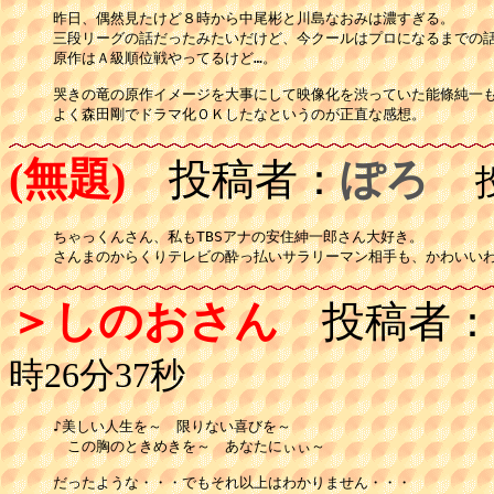
昨日、偶然見たけど８時から中尾彬と川島なおみは濃すぎる。

三段リーグの話だったみたいだけど、今クールはプロになるまでの話
原作はＡ級順位戦やってるけど…。

哭きの竜の原作イメージを大事にして映像化を渋っていた能條純一も
(無題)
投稿者：
ぽろ
投稿
ちゃっくんさん、私もTBSアナの安住紳一郎さん大好き。

さんまのからくりテレビの酔っ払いサラリーマン相手も、かわいい
＞しのおさん
投稿者：
時26分37秒
♪美しい人生を～　限りない喜びを～

　この胸のときめきを～　あなたにぃぃ～

だったような・・・でもそれ以上はわかりません・・・
