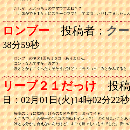
たしか、ふとっちょのママですよね？？

ロンブー
投稿者：
クー
38分59秒
ロンブーのネタ1回もミタコトありません。

コントなんですか、漫才？

漫才とかすごくへたくそそうだけど・・亮のつっこみとかみてると
リーブ２１だっけ
投稿
日：02月01日(火)14時02分22秒
毎晩のように松崎しげるのＣＭを見てしまってイヤ。

ところで、川合俊一の”ネコの自動トイレ（？）”のＣＭ見たことあり
誰とも分かち合えないんだけど、すごく痛々しいものでした。夜中の