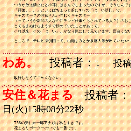
つうか放送禁止だと小耳にはさんでしまったのですが、そうなんです
「拝啓。。。」といえばちょっと前にNTVの「はーい朝刊」で、

キャスター？のお姉さんが同じくキャスター

（っていうか新聞の人なのにテレビ仕事やらされている人？）のおじ
とてもまぬけなようすで勧めていたことがあって、

それ以来、その「はーい」、かなり気にして見ています。面白くない
ところで、テレビ探偵団って、山瀬まみとか泉麻人等が出ていたやつ
わあ。
投稿者：
↓
投稿日
改行しなくてごめんなさい。
安住＆花まる
投稿者：
日(火)15時08分22秒
TBSの安住紳一郎アナ顔は私もすきです。

花まるリポーターの中でも一番です。
