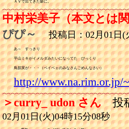
ＡＶで出てきた癖に。
中村栄美子（本文とは
ぴぴ～
投稿日：02月01日(火
あ～　すっきり

平山ミキがイメルダみたいになってた　びっくり

鳥肌実が・・・（ベイベェのみなさんごめんなさい）
http://www.na.rim.or.jp/
＞curry_ udon さん
投
02月01日(火)04時15分08秒