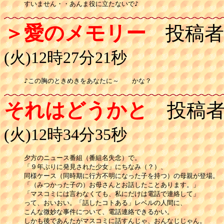
すいません・・あんま役に立たないで♪
＞愛のメモリー
投稿者
(火)12時27分21秒
♪この胸のときめきをあなたに～　　かな？
それはどうかと
投稿者
(火)12時34分35秒
夕方のニュース番組（番組名失念）で。

「９年ぶりに発見された少女」にちなみ（？）、

同様ケース（同時期に行方不明になった子を持つ）の母親が登場。

「（みつかった子の）お母さんとお話したことあります。」

「マスコミには言わなくても、私にだけは電話で連絡して」

って、おいおい。「話したコトある」レベルの人間に、

こんな微妙な事件について、電話連絡できるかい。

しかも後であんたがマスコミに話すんじゃ、おんなじじゃん。
