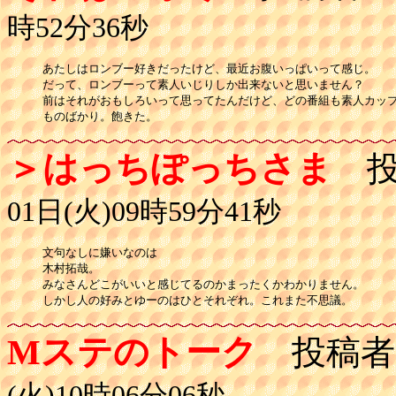
時52分36秒
あたしはロンブー好きだったけど、最近お腹いっぱいって感じ。

だって、ロンブーって素人いじりしか出来ないと思いません？

前はそれがおもしろいって思ってたんだけど、どの番組も素人カップ
ものばかり。飽きた。
＞はっちぽっちさま
投
01日(火)09時59分41秒
文句なしに嫌いなのは

木村拓哉。

みなさんどこがいいと感じてるのかまったくかわかりません。

しかし人の好みとゆーのはひとそれぞれ。これまた不思議。
Mステのトーク
投稿者
(火)10時06分06秒