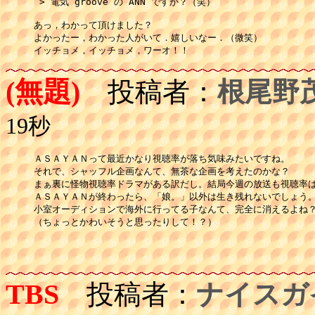
 > 電気 groove の ANN ですか？（笑）

あっ，わかって頂けました？

よかったー，わかった人がいて．嬉しいなー．（微笑）

(無題)
投稿者：
根尾野
19秒
ＡＳＡＹＡＮって最近かなり視聴率が落ち気味みたいですね。

それで、シャッフル企画なんて、無茶な企画を考えたのかな？

まぁ裏に怪物視聴率ドラマがある訳だし。結局今週の放送も視聴率は
ＡＳＡＹＡＮが終わったら、「娘。」以外は生き残れないでしょう。
小室オーディションで海外に行ってる子なんて、完全に消えるよね？
（ちょっとかわいそうと思ったりして！？）

TBS
投稿者：
ナイスガ