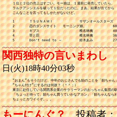
１位と２位の売上はすごい。モー娘は、１週前に発売していたら、

ラルクアンシエルを破って１位だったのに。まあ、結果が出てから

こんなことを言ってもしかたがないけど。

1	ＴＳＵＮＡＭＩ		サザンオールスターズ	654,210

2	恋のダンスサイト	モーニング娘。		600,860

3	ギブス			椎名林檎		400,330

4	罪と罰			椎名林檎		365,910

関西独特の言いまわし
日(火)18時40分03秒
“おまん”もそうだけど、中年のおじさんでも飴のことを「飴ちゃん」
“ちゃん付け”にするのは何故？（＾＾；）

東京に赴任している関西系企業のサラリーマンのおっちゃん集団の駅
「ちょっと待って、飴ちゃん買うていかなアカン」「飴ちゃんならわ
ちょっとカワイイぞ。。。
もーにんぐ？
投稿者：