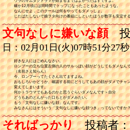
ウラのキムタクドラマが始まるまではよかったはずですよ。

確か12月頃には同時間でトップになったこともあったような。

なんにせよ，このクールは何をやってもダメっしょ。

じたばたしないで娘ヲタ向けの番組にしといたほうが数字も安定す
文句なしに嫌いな顔
投
日：02月01日(火)07時51分27秒
好きな人にはごめんなさい。

ロンブーの立ち位置左側の人のサルっぽい顔がどうしてもダメなんで
（名前さえ知らん）

今、ロンブーってたくさん出てますよね。

おもしろいかどうか、確認する前にどうしてもあの顔がダメでチャン
変えてしまいます。

何かトラウマでもあるのかと思うぐらいダメなんです＞自分

どうもあのとんがった口もとがダメみたい。

もう「文句なしに嫌いな顔」なんです。

みなさんにはそういう「文句なしに嫌いな顔つき」ってないですか
そればっかり
投稿者