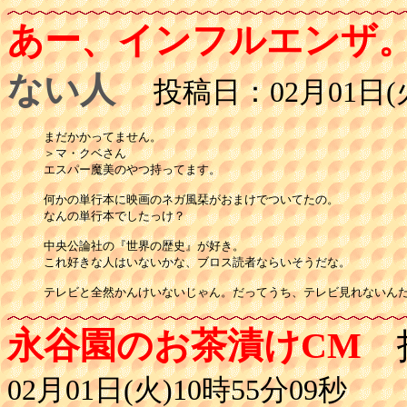
あー、インフルエンザ
ない人
投稿日：02月01日(火
まだかかってません。

＞マ・クベさん

エスパー魔美のやつ持ってます。

何かの単行本に映画のネガ風栞がおまけでついてたの。

なんの単行本でしたっけ？

中央公論社の『世界の歴史』が好き。

これ好きな人はいないかな、ブロス読者ならいそうだな。

テレビと全然かんけいないじゃん。だってうち、テレビ見れないん
永谷園のお茶漬けCM
投
02月01日(火)10時55分09秒