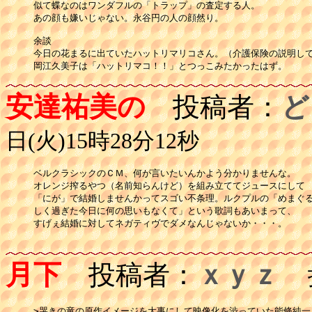
似て蝶なのはワンダフルの「トラップ」の査定する人。

あの顔も嫌いじゃない。永谷円の人の顔然り。

余談

今日の花まるに出ていたハットリマリコさん。（介護保険の説明して
岡江久美子は「ハットリマコ！！」とつっこみたかったはず。
安達祐美の
投稿者：
ど
日(火)15時28分12秒
ベルクラシックのＣＭ、何が言いたいんかよう分かりませんな。

オレンジ搾るやつ（名前知らんけど）を組み立ててジュースにして

「にが」で結婚しませんかってスゴい不条理。ルクプルの「めまぐる
しく過ぎた今日に何の思いもなくて」という歌詞もあいまって、

すげぇ結婚に対してネガティヴでダメなんじゃないか・・・。

月下
投稿者：
ｘｙｚ
投
>哭きの竜の原作イメージを大事にして映像化を渋っていた能條純一も