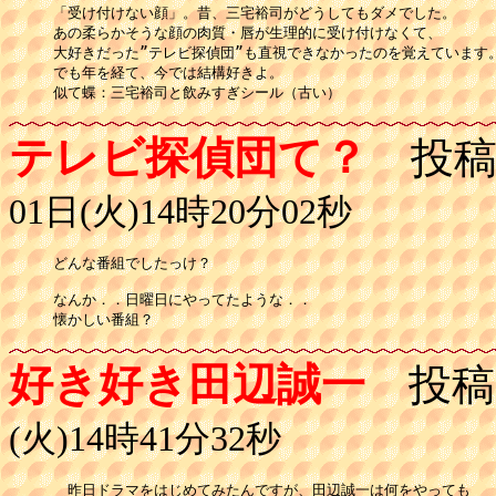
「受け付けない顔」。昔、三宅裕司がどうしてもダメでした。

あの柔らかそうな顔の肉質・唇が生理的に受け付けなくて、

大好きだった”テレビ探偵団”も直視できなかったのを覚えています。
でも年を経て、今では結構好きよ。

似て蝶：三宅裕司と飲みすぎシール（古い）
テレビ探偵団て？
投稿
01日(火)14時20分02秒
どんな番組でしたっけ？

なんか．．日曜日にやってたような．．

懐かしい番組？
好き好き田辺誠一
投稿
(火)14時41分32秒
　昨日ドラマをはじめてみたんですが、田辺誠一は何をやっても
