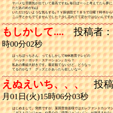
ヤバメな雰囲気が出ていて最高ですね｡毎日ぼーっと考えてたら夢に
ただあのめがねは

いただけないような気もする｡ＴＶ探偵団てＴＢＳで日曜７時半からや
こぶ平とかもでてませんでした？少し忘れてて定かではないんですが
もしかして....
投稿者：
時00分02秒
はっちぽっちさん、ってもしかしてNHK教育テレビの

『ハッチ・ポッチ・ステーション』から？

私あの番組大好きです。最近観てないけど、どうなっ

てるのかな？　グッズとかあったら欲しいなー。
えぬえいち、、、
投稿
月01日(火)15時06分03秒
はじめまして。突然ですが、某国営放送様ではエレファントカシマシ
「ガストロンジャー」や真心の「拝啓ジョンレノン」が放送されない