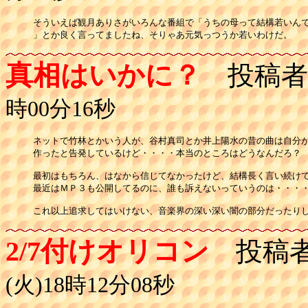
そういえば観月ありさがいろんな番組で「うちの母って結構若いんで
」とか良く言ってましたね、そりゃあ元気っつうか若いわけだ。
真相はいかに？
投稿者
時00分16秒
ネットで竹林とかいう人が、谷村真司とか井上陽水の昔の曲は自分が
作ったと告発しているけど・・・・本当のところはどうなんだろ？

最初はもちろん、はなから信じてなかったけど、結構長く言い続けて
最近はＭＰ３も公開してるのに、誰も訴えないっていうのは・・・・
これ以上追求してはいけない、音楽界の深い深い闇の部分だったり
2/7付けオリコン
投稿
(火)18時12分08秒