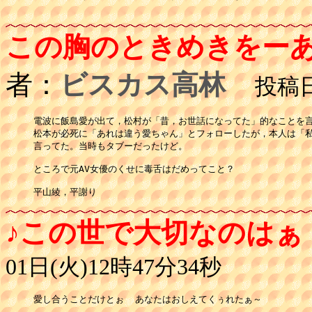
この胸のときめきをー
者：
ビスカス高林
投稿日：
電波に飯島愛が出て，松村が「昔，お世話になってた」的なことを言
松本が必死に「あれは違う愛ちゃん」とフォローしたが，本人は「私
言ってた。当時もタブーだったけど。

ところで元AV女優のくせに毒舌はだめってこと？

平山綾，平謝り
♪この世で大切なのはぁ
01日(火)12時47分34秒
愛し合うことだけとぉ  あなたはおしえてくぅれたぁ～
