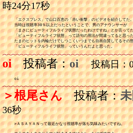
時24分17秒
「エクスプレス」で山口百恵の「赤い衝撃」のビデオを紹介してた。
当時は視聴率30％以上だったということで、男のアナウンサーが

「まさにビューティフルライフ状態だったわけですね」とか言ってた
「ビューティフルライフ状態」って語句の用法が間違ってると思った
たまのヒットを内輪だけでしつこくいつまでも自画自賛してるその態
oi
投稿者：
oi
投稿日：02月
oi
＞根尾さん
投稿者：
未
36秒
>ＡＳＡＹＡＮって最近かなり視聴率が落ち気味みたいですね。
