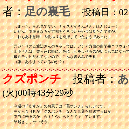
者：
足の裏毛
投稿日：02月0
しまった、それ見てない、ナイスガイきんさん。ほんじょー！

いぜん、本庄まなみが京都をうろついたやつは見たんですが。

これもある意味、大物ぶりを発揮していたようであった。

元ジャリズム渡辺さんのキャラでは、アジア方面の留学生？サヴォイ
山下さんは、突っ込む時に、鼻にしわをよせるのがいつも気になって
最近テレビ見れてないので、こんな書込みで失礼。

クズポンチ
投稿者：
あ
(火)00時43分29秒
今週の「あすか」のお菓子は「葛ポンチ」らしいです。

朝からＮＨＫが「クズポンチ」なんて言葉を放送する日が

本当に来るのかしら？と今からドキドキしています。

早起きしちゃいそう。