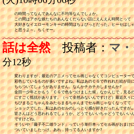
の時間ってなんであんなに不均等なんでしょか。

この間はアホな娘たちのあんなくだらない話にえんえん時間とって

大好きなイエローモンキーの時間はちょびっとだった。ヒーセはしゃ
と思うよ～。ちくそー。
話は全然
投稿者：
マ・
分12秒
変わりますが，最近のアニメってセル画じゃなくてコンピューターで
彩色しているものが多いですよね。私はあのＣＧで作れれた絵が目に
ちらついてしょうがありません。なんかチカチカしませんか?

金田一少年とかもう「ＣＧで色をつけました候」なかんじで，見るの
にすごく抵抗があります。（って全然みないんですけど）最近久々に
ちびまるこちゃんをみたらまるちゃんまでセル画じゃなくなってて

ショックでした。私はあのセルのしっとり感が好きだったんですが…

皆さんはどう思われるでしょうか。どうでもいいちゃどうでもいいん
ですけどね。

そういや「藤子不二雄ランド」っていう単行本ってセル画がおまけに