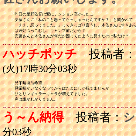
昨日の星野監督は変にテンション高かった…。

安藤さんに「私のこと怒ってらっしゃったんですか？」と聞かれて

「ええ。怒ってました。」ってきっぱり言うし、木佐さんにすきあら
ば速効つっこむし。キャンプ前だから？

安藤さんと木佐さんが何だか困ってたように見えたのは私だけ？
ハッチポッチ
投稿者
(火)17時30分03秒
見栄晴復活希望。

見栄晴がいなくなってからはたまにしか観てませんが

ひとりレギュラーキャラが増えてました。

声は誰かわかりません。
う～ん納得
投稿者：
シ
分03秒