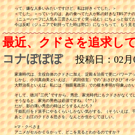
って、嫌な人多いみたいですけど、私は好き＜でした。＞

＜でした。＞っていうのは、あの食べてた人が私の好きなTBSアナの
（ニューハーフに人気＆三雲さんにすぐ突っ込む）にちょっと似てた
今は反町（ジュニアで剣持ってた時は野口）になっちって、もう見
最近、クドさを追求して
コナぽぽぽ
投稿日：02月01
家康時代は、主役自体のクドさに加え、淀殿＆治長で更にパワーアッ
しかし、小川真由美といえば、「武田信玄」での’おさびさび’オバハ
大野治長といえば、私には「独眼竜政宗」での榎木孝明が印象ぶかい
そして、徳川’三代’ですから、秀忠、家光時代にもクドさがなくては
そうなると、家光の男色は必須ですね。(^^;)

だが、影の薄い秀忠の時はどうするんだろ？

千姫乱行をド派手にやるくらいしかない気がする。（そういえば、千
あと、お江のクドさ＆恐さを、なんとか生かしてほしい。

>マ・クベさま

アニメがセルかＣＧかって、どこを見るとわかるのですか？
