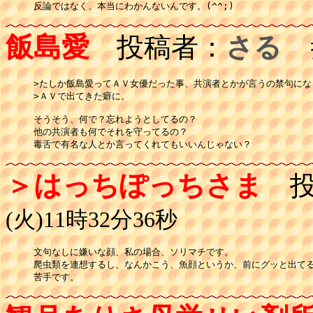
反論ではなく、本当にわかんないんです。(^^;)
飯島愛
投稿者：
さる
投
>たしか飯島愛ってＡＶ女優だった事、共演者とかが言うの禁句にな
>ＡＶで出てきた癖に。

そうそう、何で？忘れようとしてるの？

他の共演者も何でそれを守ってるの？

＞はっちぽっちさま
投
(火)11時32分36秒
文句なしに嫌いな顔、私の場合、ソリマチです。

爬虫類を連想するし、なんかこう、魚顔というか、前にグッと出てる
苦手です。