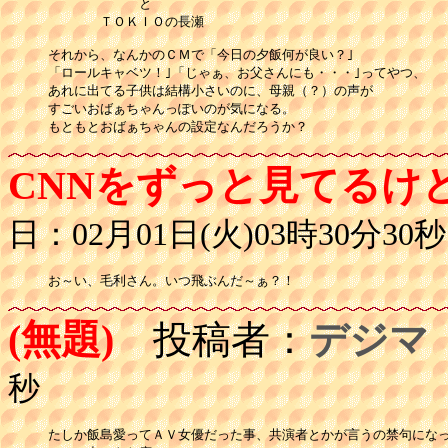
　　　　　　　と

　　　　ＴＯＫＩＯの長瀬

それから、なんかのＣＭで「今日の夕飯何が良い？｣

「ロールキャベツ！｣「じゃぁ、お父さんにも・・・｣ってやつ、

あれに出てる子供は結構小さいのに、母親（？）の声が

すごいおばぁちゃんっぽいのが気になる。

CNNをずっと見てるけ
日：02月01日(火)03時30分30秒
お～い、毛利さん。いつ飛ぶんだ～ぁ？！
(無題)
投稿者：
デジマ
秒
たしか飯島愛ってＡＶ女優だった事、共演者とかが言うの禁句になっ