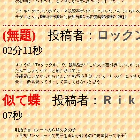
読む時は「ヘイヘイ」と２回しか言わないのはこれいかに？

ランキングはいいかげんＴＶ視聴率ポイントはいらないんじゃないの
サザエさん､,��絨未貌�辰討襪里鮓�C襪箸覆鵑�D爛�C弔�@｣
(無題)
投稿者：
ロック
02分11秒
きょうの「TVタックル」で、飯島愛が「この人は芸能界にいなかった
たんでしょうか？」と紹介されてた。

芸能界にいなかったらいまごろAV界を引退してストリッパーにでもな
似て蝶
投稿者：
Ｒｉｋ
07秒
明治チョコレートのＣＭの女の子

（最初ワンショットで男子を追いかけるのに先頭切ってる子)
