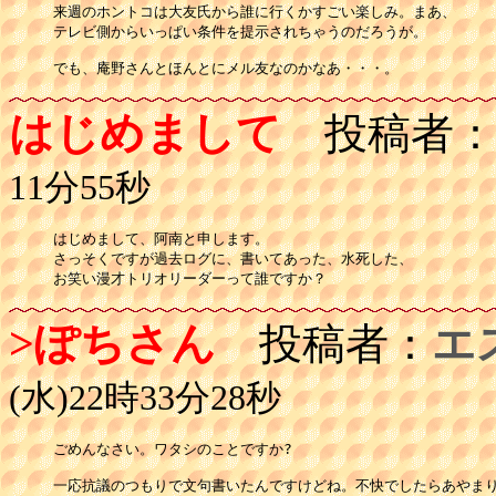
来週のホントコは大友氏から誰に行くかすごい楽しみ。まあ、

テレビ側からいっぱい条件を提示されちゃうのだろうが。

でも、庵野さんとほんとにメル友なのかなあ・・・。
はじめまして
投稿者
11分55秒
はじめまして、阿南と申します。

さっそくですが過去ログに、書いてあった、水死した、

お笑い漫才トリオリーダーって誰ですか？
>ぽちさん
投稿者：
エ
(水)22時33分28秒
ごめんなさい。ワタシのことですか?

一応抗議のつもりで文句書いたんですけどね。不快でしたらあやま