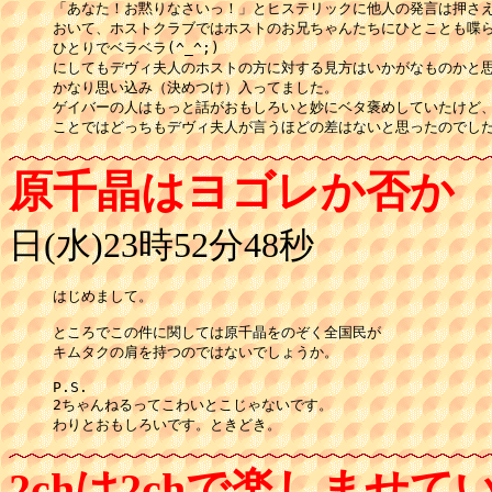
「あなた！お黙りなさいっ！」とヒステリックに他人の発言は押さえ
おいて、ホストクラブではホストのお兄ちゃんたちにひとことも喋ら
ひとりでベラベラ(^_^;)

にしてもデヴィ夫人のホストの方に対する見方はいかがなものかと思
かなり思い込み（決めつけ）入ってました。

ゲイバーの人はもっと話がおもしろいと妙にベタ褒めしていたけど、
ことではどっちもデヴィ夫人が言うほどの差はないと思ったのでし
原千晶はヨゴレか否か
日(水)23時52分48秒
はじめまして。

ところでこの件に関しては原千晶をのぞく全国民が

キムタクの肩を持つのではないでしょうか。

P.S.

2ちゃんねるってこわいとこじゃないです。

わりとおもしろいです。ときどき。
2chは2chで楽しませ