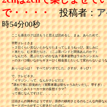
で・・・・
投稿者：
ア
時54分00秒
ここも過去ログは読もうと思えば読めるし、まぁ、あらためて。

平野ドレミさま

＞２日くらい見ないとかなりたまってしまうねっぴ。楽しみに

＞来たら、むぎ茶だらけ。（こぶ茶バンドと関係あんのか？）

＞なんだろ、悪ぶりたいのかなあ？基本姿勢はラルカンシエル

＞のタバコ吸いながらギターひく桜金造とたいして変わらないような
あっっはっは！　すべてがツボでした。さすが、ネッぴ！

で、テレビネタ。

「イマジン」って、なんかテレビだと

”遅れて性に目覚めた（実際来週は寝ちゃうみたいだし。早すぎ）、

　思いこみストーカー女の妄想ドラマ”

って感じなんですけど、、、、、、、、、

江頭さんの脚本のようですが、原作の槙村さとるのもこんな内容なん
サードガールがすごく好きだったのに。
