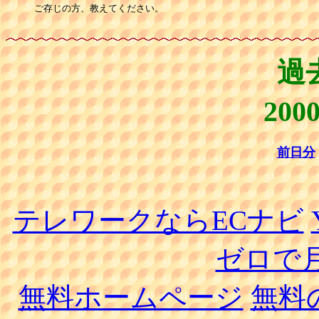
ご存じの方、教えてください。

過
20
前日分
テレワークならECナビ
ゼロで月
無料ホームページ
無料