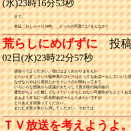
(水)23時16分53秒
さて。

本誌「おしゃべりJAM」、どっちの写真?上?まんなか?
荒らしにめげずに
投稿
02日(水)23時22分57秒
頑張ってよください。僕にはよくわかりませんが

とらいえずこういう阪神系のコピペはとってもあぼーんしていいと思
なぜならやはり差別とかそういうのが関わってきて

いろいろな団体から抗議がきたりして貴方様の掲示板の

運営がちょっと難しくなっていくかもしれない可能性がちょとｔある
まぁようするに一応全部あぼーんしたみたいですが

とりあえず頑張ってください。

またむぎ茶が来たら消してください、それでは
ＴＶ放送を考えようよ