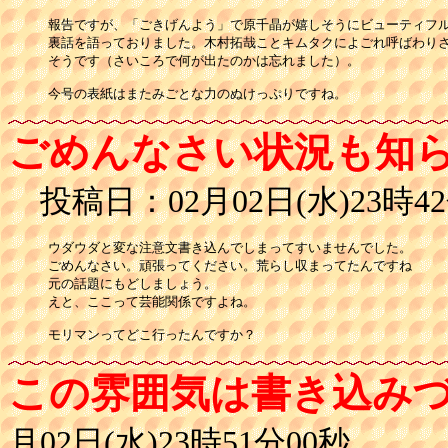
報告ですが、「ごきげんよう」で原千晶が嬉しそうにビューティフル
裏話を語っておりました。木村拓哉ことキムタクによごれ呼ばわりさ
そうです（さいころで何が出たのかは忘れました）。

今号の表紙はまたみごとな力のぬけっぷりですね。
ごめんなさい状況も知
投稿日：02月02日(水)23時42
ウダウダと変な注意文書き込んでしまってすいませんでした。

ごめんなさい。頑張ってください。荒らし収まってたんですね

元の話題にもどしましょう。

えと、ここって芸能関係ですよね。

この雰囲気は書き込み
月02日(水)23時51分00秒