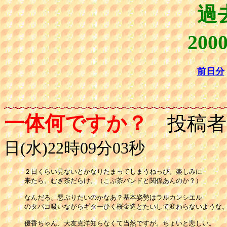
過
20
前日分
一体何ですか？
投稿者
日(水)22時09分03秒
２日くらい見ないとかなりたまってしまうねっぴ。楽しみに

来たら、むぎ茶だらけ。（こぶ茶バンドと関係あんのか？）

なんだろ、悪ぶりたいのかなあ？基本姿勢はラルカンシエル

のタバコ吸いながらギターひく桜金造とたいして変わらないような。
優香ちゃん、大友克洋知らなくて当然ですが。ちょいと悲しい。
