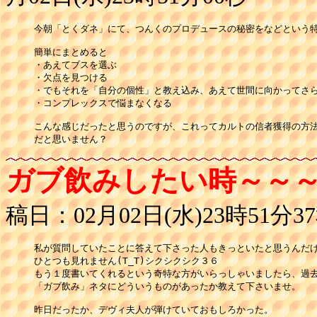
今朝「とくダネ」にて、つんくのプロデュースの秘密をなどという特
簡単にまとめると

・あえてブスを選ぶ

・欠点を見つける

・でもそれを「自分の個性」と教え込み、あえて世間に向かってさら
・コンプレックスで悩まなくなる

こんな感じだったと思うのですが、これってカルトの信者獲得の方法
ガブ飲みしたい時～～
稿日：02月02日(水)23時51分3
私が質問していたことに答えて下さった人もきっといたと思うんだけ
ひとつも見れません(T_T)シクシクシク３６

もう１度書いてくれるという奇特な方がいらっしゃいましたら、過去
「ガブ飲み」ネタにどういうものがあったか教えて下さいませ。

昨日だったか、デヴィ夫人が弾けていておもしろかった。
