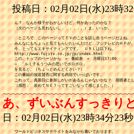
投稿日：02月02日(水)23時32
ん？　なんか様子がおかしいけど、何かあったのかな？

（次のページも見れないし．．．．．。）ま、いっか。

　ところで、このページってＴＶのことを話し合うページだよね。

みんなにもちょっと見てもらいたいんだけど、フジテレビのＨＰが、
今、とってもエキサイティングです。　ＵＲＬは以下ね。

http://www.fujitv.co.jp/jp/index.html

この、トップのページから　→　番組表　→　月曜日17:00

→　「ルミ子＆うつみの思いでボロボロ」

を見ると、（ちょっとめんどくさい？）

この番組の放送賛否に関する内容でいっぱいです。

これって、真面目に参加しがいがあるんじゃないかな？　視聴者とし
（感想：　改めてＮＥＴってすごいなって感じました。）
あ、ずいぶんすっきり
日：02月02日(水)23時34分23秒
ワールドビジネスサテライトをみながら書いております。
