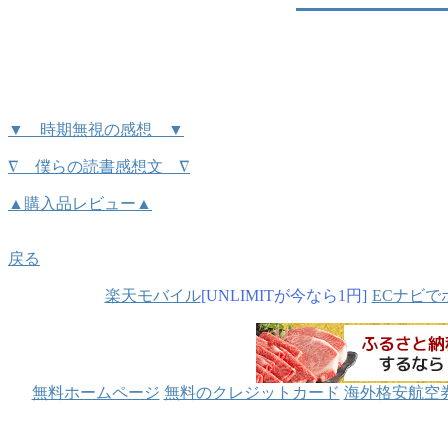
▼ 時期無視の感想 ▼
∇ 僕らの読書感想文 ∇
▲購入品レビュー▲
戻る
楽天モバイル
[UNLIMITが今なら1円]
ECナビで
無料ホームページ
無料のクレジットカード
海外格安航空