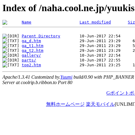
Index of /naha.cool.ne.jp/yuukis
Name
Last modified
Siz
Parent Directory
ga_d.htm
ga_t1.htm
ga_t2.htm
gallery/
parts/
top2.htm
Apache/1.3.41 Customized by.
Yuumi
build/0.90 with PHP_BANNER
Server at coolrip.b.ribbon.to Port 80
Gポイントポ
無料ホームページ
楽天モバイル
[UNLIM