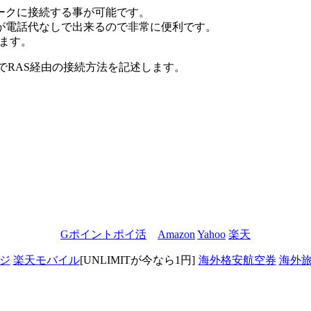
ワークに接続する事が可能です。
が電話代なしで出来るので非常に便利です。
きます。
1) WorkPadでRAS経由の接続方法を記述します。
Gポイントポイ活
Amazon
Yahoo
楽天
ジ
楽天モバイル
[UNLIMITが今なら1円]
海外格安航空券
海外