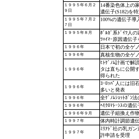
１９９５年６月２
14番染色体上の家族
９日
遺伝子(S182)を
１９９５年７月２
100%の遺伝子
７日
１９９５年８月
ﾎﾞﾙｶﾞ系ﾄﾞｲﾂ
ﾂﾊｲﾏｰ原因遺伝
１９９６年
日本で初の全ゲ
１９９６年
真核生物の全ゲ
ﾋﾄｹﾞﾉﾑ計画で
タは直ちに公開
１９９６年
得られた
ﾖｰﾛｯﾊﾟ人には
１９９６年
多いと発表
全ｹﾞﾉﾑｼｮｯﾄｶﾞ
１９９６年
ﾍﾓｸﾛﾏﾄｰｼｽの遺
１９９６年
遺伝子組換え作
１９９６年９月
１９９７年
体内時計調節遺
ﾐﾘｱﾄﾞ社の乳ガ
１９９７年
許申請を受理