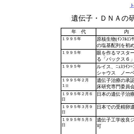
遺伝子・ＤＮＡの
年 代
内
１９９５年
原核生物(ｲﾝﾌﾙｴ
の塩基配列を初
１９９５年
眼を作るマスタ
る「パックス６
１９９５年
ルイス、ﾆｭｽﾗｲﾝ=
シャウス ノー
１９９５年２月
遺伝子治療の承
１
日
床研究専門委員
１９９５年２月６
日本の遺伝子治
日
１９９５年３月９
日本での受精卵
日
１９９５年５月５
遺伝子工学改良
日
可