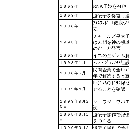
RNA干渉をﾈｲﾁｬ
１９９８年
１９９８年
遺伝子を修復し
ｱｲｽﾗﾝﾄﾞ「健康保
１９９８年
立
チャールズ皇太
は人間を神の領
１９９８年
のだ」と発言
イネの全ゲノム
１９９８年
ｾﾚﾗ・ｼﾞｪﾉﾐｸｽ社
１９９８年１月
民間企業で全ﾋﾄｹ
１９９８年５月
年で解読すると
ﾋﾄｹﾞﾉﾑのﾄﾞﾗ
１９９９年５月
せることを確認
１９９９年９月２
ショウジョウバ
０日
読
１９９９年９月２
遺伝子操作で記
日
をつくる
１９９９年９月３
遺伝子操作で葉