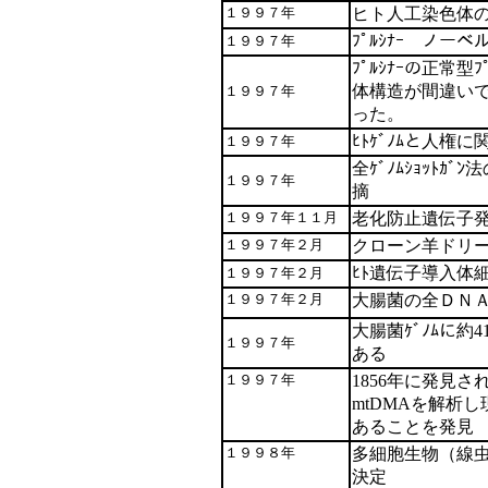
１９９７年
ヒト人工染色体
ﾌﾟﾙｼﾅｰ ノー
１９９７年
ﾌﾟﾙｼﾅｰの正常型ﾌ
体構造が間違い
１９９７年
った。
ﾋﾄｹﾞﾉﾑと人権
１９９７年
全ｹﾞﾉﾑｼｮｯﾄｶ
１９９７年
摘
１９９７年１１月
老化防止遺伝子
１９９７年２月
クローン羊ドリ
ﾋﾄ遺伝子導入体細胞
１９９７年２月
１９９７年２月
大腸菌の全ＤＮ
大腸菌ｹﾞﾉﾑに約
１９９７年
ある
１９９７年
1856年に発見された
mtDMAを解析
あることを発見
１９９８年
多細胞生物（線
決定