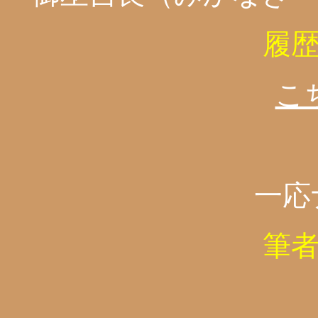
履
こ
一応
筆