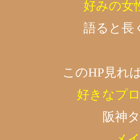
好みの女
語ると長
このHP見れ
好きなプ
阪神
メ