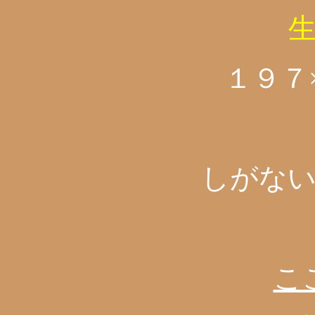
１９７
しがな
こ