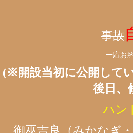
事故
一応お
(※開設当初に公開して
後日、
ハン
御巫吉良（みかなぎ