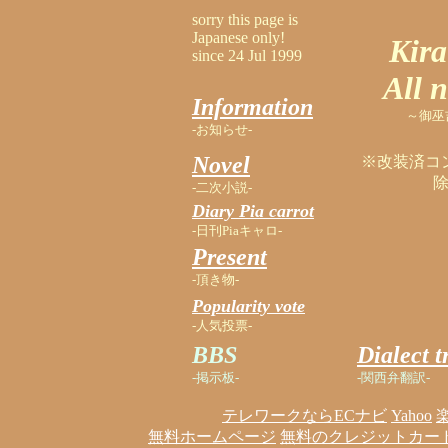
sorry this page is
Japanese only!
Kira
since 24 Jul 1999
All 
Information
～御巫
-お知らせ-
Novel
※改装済コ
-二次小説-
Diary Pia carrot
-日刊Piaキャロ-
Present
-頂き物-
Popularity vote
-人気投票-
BBS
Dialect t
-掲示板-
-関西弁翻訳-
テレワークならECナビ
Yahoo
無料ホームページ
無料のクレジットカー