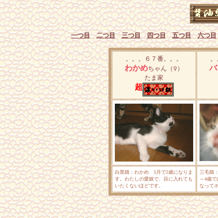
一つ目
二つ目
三つ目
四つ目
五つ目
六つ目
。。。６７番。。。
。
わかめ
バ
ちゃん
（♀）
たま家
超
白黒猫：わかめ 5月で2歳になりま
三毛猫
す。わたしの愛娘で、目に入れても
～4歳
いたくないほどです。
なって