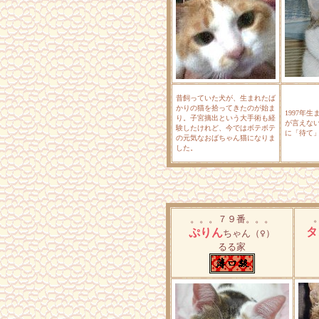
昔飼っていた犬が、生まれたば
かりの猫を拾ってきたのが始ま
1997年
り。子宮摘出という大手術も経
が言えな
験したけれど、今ではボテボテ
に「待て」
の元気なおばちゃん猫になりま
した。
。。。７９番。。。
タ
ぷりん
ちゃん
（♀）
るる家