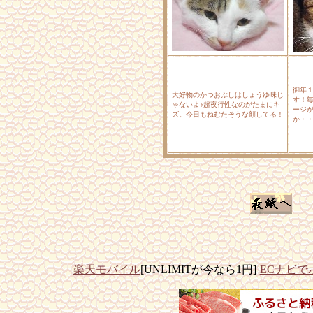
御年
大好物のかつおぶしはしょうゆ味じ
す！
ゃないよ♪超夜行性なのがたまにキ
ージ
ズ。今日もねむたそうな顔してる！
か・
楽天モバイル
[UNLIMITが今なら1円]
ECナビで