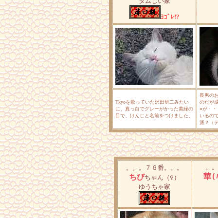
タムじい家
ﾖｺﾞﾚ!?
長男の
Tkyoを歌っていた沢田研二みたい
のだが
に、真っ白でグレーがかった黄緑の
○が・
目で、けんじと名前をつけました。
いるの
派？（
。。
。。。７６番。。。
華(
ちび
ちゃん
（♀）
ゆうちゃ家