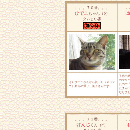
。
。。。７０番。。。
ひでこ
ちゃん
（♀）
タムじい家
子猫の時
のマリ
はらひでこさんから貰った（カッテ
たので
ニ）名前の通り、美人さんです。
たまが
なりま
。。。７３番。。。
。
けんじ
くん（♂）