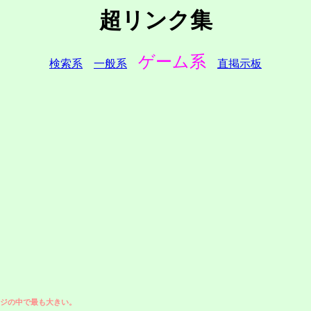
超リンク集
ゲーム系
検索系
一般系
直掲示板
ジの中で最も大きい。