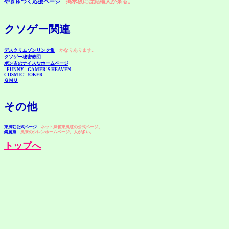
やきゅつく応援ページ
掲示板には結構人が来る。
クソゲー関連
デスクリムゾンリンク集
かなりあります。
クソゲー秘密教団
ポン吉のナイスなホームページ
"FUNNY" GAMER'S HEAVEN
COSMIC' JOKER
ＧＭＵ
その他
東風荘公式ページ
ネット麻雀東風荘の公式ページ。
鋼魔窟
風来のシレンホームページ。人が多い。
トップへ